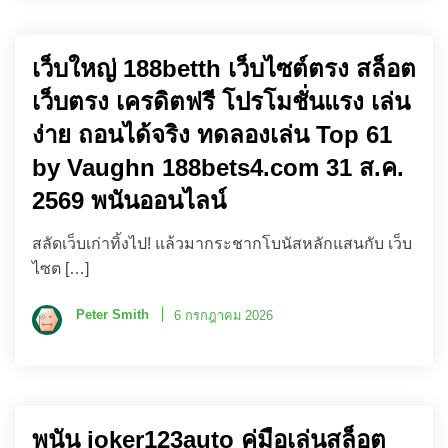
เว็บใหญ่ 188betth เว็บไซต์ตรง สล็อต
เว็บตรง เครดิตฟรี โปรโมชั่นแรง เล่น
ง่าย ถอนได้จริง ทดลองเล่น Top 61
by Vaughn 188bets4.com 31 ส.ค.
2569 พนันออนไลน์
สลัดเว็บเก่าทิ้งไป! แล้วมากระชากโบนัสหลักแสนกับ เว็บ
ไซต […]
Peter Smith
6 กรกฎาคม 2026
พนัน joker123auto คู่มือเล่นสล็อต