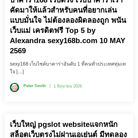
คัดมาให้แล้วสำหรับคนที่อยากเล่น
แบบมั่นใจ ไม่ต้องลองผิดลองถูก พนัน
เว็บแม่ เครดิตฟรี Top 5 by
Alexandra sexy168b.com 10 MAY
2569
sexy168 เว็บไซต์บาคาร่าอันดับ 1 ที่คนทั่วประเทศทุ่มเท
ใจ […]
Peter Smith
1 มิถุนายน 2026
เว็บใหญ่ pgslot websiteแจกหนัก
สล็อตเว็บตรงไม่ผ่านเอเย่นต์ มีทดลอง