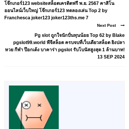
โจ๊กเกอร์123 websiteสล็อตเครดิตฟรี พ.ย. 2567 คาสิโน
ออนไลน์เว็บใหญ่ โจ๊กเกอร์123 ทดลองเล่น Top 2 by
Franchesca joker123 joker123ths.me 7
Next Post
Pg slot ถูกใจนักปั่นทุนน้อย Top 62 by Blake
pgslot99.world พีจีสล็อต ครบจบที่เว็บเดียวสล็อต ยิงปลา
หวย กีฬา ป๊อกเด้ง บาคาร่า pgslot รับโบนัสสูงสุด 1 ล้านบาท!
13 SEP 2024