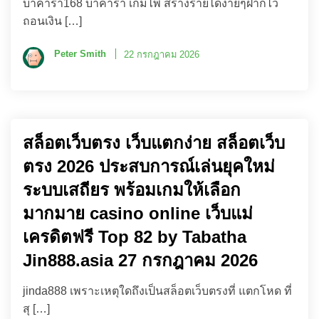
บาคาร่า168 บาคาร่า เกมไพ่ สร้างรายได้ง่ายๆฝากไว
ถอนเงิน […]
Peter Smith
22 กรกฎาคม 2026
สล็อตเว็บตรง เว็บแตกง่าย สล็อตเว็บ
ตรง 2026 ประสบการณ์เล่นยุคใหม่
ระบบเสถียร พร้อมเกมให้เลือก
มากมาย casino online เว็บแม่
เครดิตฟรี Top 82 by Tabatha
Jin888.asia 27 กรกฎาคม 2026
jinda888 เพราะเหตุใดถึงเป็นสล็อตเว็บตรงที่ แตกโหด ที่
สุ […]