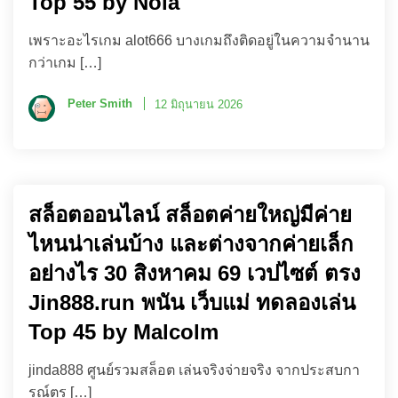
Top 55 by Nola
เพราะอะไรเกม alot666 บางเกมถึงติดอยู่ในความจำนาน
กว่าเกม […]
Peter Smith
12 มิถุนายน 2026
สล็อตออนไลน์ สล็อตค่ายใหญ่มีค่าย
ไหนน่าเล่นบ้าง และต่างจากค่ายเล็ก
อย่างไร 30 สิงหาคม 69 เวปไซต์ ตรง
Jin888.run พนัน เว็บแม่ ทดลองเล่น
Top 45 by Malcolm
jinda888 ศูนย์รวมสล็อต เล่นจริงจ่ายจริง จากประสบกา
รณ์ตร […]