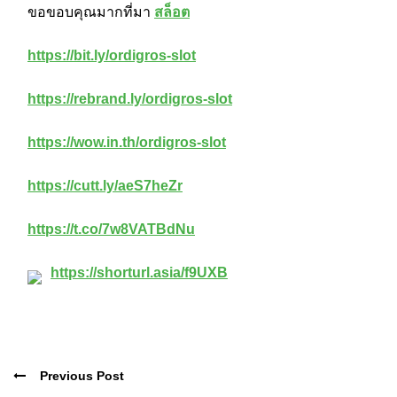
ขอขอบคุณมากที่มา
สล็อต
https://bit.ly/ordigros-slot
https://rebrand.ly/ordigros-slot
https://wow.in.th/ordigros-slot
https://cutt.ly/aeS7heZr
https://t.co/7w8VATBdNu
https://shorturl.asia/f9UXB
Previous Post