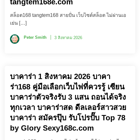
tangtem168e.com
สล็อต168 tangtem168 สายปั่น เว็บไซต์สล็อต ไม่ผ่านเอ
เย่น […]
Peter Smith
3 สิงหาคม 2026
บาคาร่า 1 สิงหาคม 2026 บาคา
ร่า168 คู่มือเลือกเว็บไพ่ที่ควรรู้ เซียน
บาคาร่าตัวจริงรับ 3 แสน ถอนได้จริง
ทุกเวลา บาคาร่าสด ดีลเลอร์สาวสวย
บาคาร่า สมัครปุ๊บ รับโปรปั๊บ Top 78
by Glory Sexy168c.com