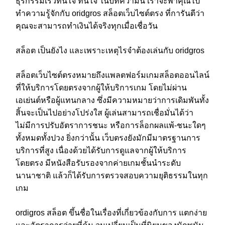
ธุรกรรมเร็วทันใจ ทันใจ ในบทความนี้ เราจะพาคุณไป
ทำความรู้จักกับ oridgros สล็อตเว็บไซต์ตรง ที่การันตีว่า
คุณจะสามารถทำเงินได้จริงทุกเมื่อเชื่อวัน
สล็อต เป็นยังไง และเพราะเหตุไรจำต้องเล่นกับ oridgros
สล็อตเว็บไซต์ตรงหมายถึงแพลตฟอร์มเกมสล็อตออนไลน์
ที่ให้บริการโดยตรงจากผู้ให้บริการเกม โดยไม่ผ่าน
เอเย่นต์หรือผู้แทนกลาง ซึ่งมีความหมายว่าการเดิมพันทั้ง
สิ้นจะเป็นไปอย่างโปร่งใส ผู้เล่นสามารถเชื่อมั่นได้ว่า
ไม่มีการปรับอัตราการชนะ หรือการล็อกผลแพ้-ชนะใดๆ
ทั้งหมดทั้งปวง ยิ่งกว่านั้น เว็บตรงยังมักมีมาตรฐานการ
บริการที่สูง เนื่องด้วยได้รับการดูแลจากผู้ให้บริการ
โดยตรง มีหนังสือรับรองจากค่ายเกมชั้นนำระดับ
นานาชาติ แล้วก็ได้รับการตรวจสอบความยุติธรรมในทุก
เกม
ordigros สล็อต ขึ้นชื่อในเรื่องที่เกี่ยวข้องกับการ แตกง่าย