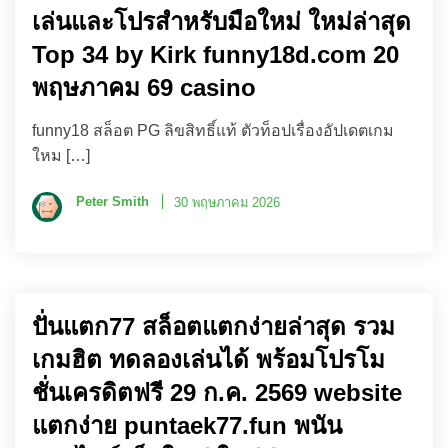
เล่นและโปรสำหรับมือใหม่ ใหม่ล่าสุด
Top 34 by Kirk funny18d.com 20
พฤษภาคม 69 casino
funny18 สล็อต PG ลิขสิทธิ์แท้ ตัวท็อปเรื่องอัปเดตเกม
ใหม […]
Peter Smith
30 พฤษภาคม 2026
ปั่นแตก77 สล็อตแตกง่ายล่าสุด รวม
เกมฮิต ทดลองเล่นได้ พร้อมโปรโม
ชั่นเครดิตฟรี 29 ก.ค. 2569 website
แตกง่าย puntaek77.fun พนัน