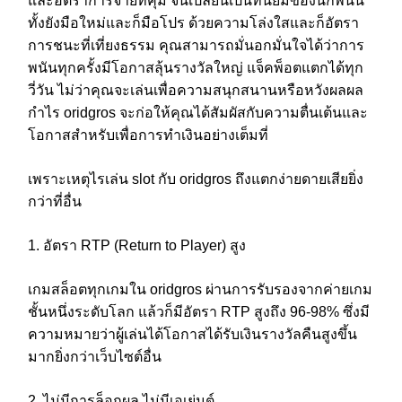
และอัตราการจ่ายที่คุ้ม จนเปลี่ยนเป็นที่นิยมของนักพนัน
ทั้งยังมือใหม่และก็มือโปร ด้วยความโล่งใสและก็อัตรา
การชนะที่เที่ยงธรรม คุณสามารถมั่นอกมั่นใจได้ว่าการ
พนันทุกครั้งมีโอกาสลุ้นรางวัลใหญ่ แจ็คพ็อตแตกได้ทุก
วี่วัน ไม่ว่าคุณจะเล่นเพื่อความสนุกสนานหรือหวังผลผล
กำไร oridgros จะก่อให้คุณได้สัมผัสกับความตื่นเต้นและ
โอกาสสำหรับเพื่อการทำเงินอย่างเต็มที่
เพราะเหตุไรเล่น slot กับ oridgros ถึงแตกง่ายดายเสียยิ่ง
กว่าที่อื่น
1. อัตรา RTP (Return to Player) สูง
เกมสล็อตทุกเกมใน oridgros ผ่านการรับรองจากค่ายเกม
ชั้นหนึ่งระดับโลก แล้วก็มีอัตรา RTP สูงถึง 96-98% ซึ่งมี
ความหมายว่าผู้เล่นได้โอกาสได้รับเงินรางวัลคืนสูงขึ้น
มากยิ่งกว่าเว็บไซต์อื่น
2. ไม่มีการล็อกผล ไม่มีเอเย่นต์