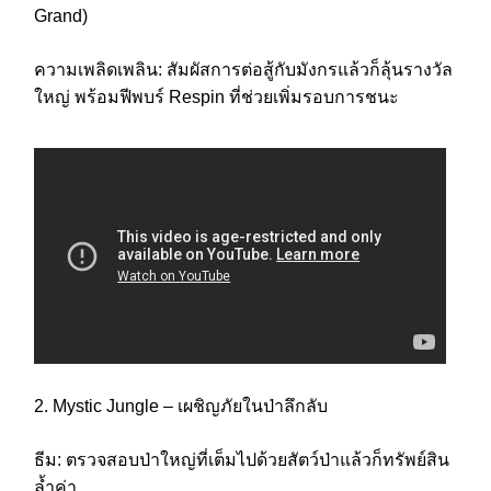
Grand)
ความเพลิดเพลิน: สัมผัสการต่อสู้กับมังกรแล้วก็ลุ้นรางวัล
ใหญ่ พร้อมฟีพบร์ Respin ที่ช่วยเพิ่มรอบการชนะ
2. Mystic Jungle – เผชิญภัยในป่าลึกลับ
ธีม: ตรวจสอบป่าใหญ่ที่เต็มไปด้วยสัตว์ป่าแล้วก็ทรัพย์สิน
ล้ำค่า