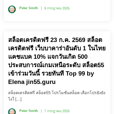
Peter Smith
9 กรกฎาคม 2026
สล็อตเครดิตฟรี 23 ก.ค. 2569 สล็อต
เครดิตฟรี เว็บบาคาร่าอันดับ 1 ในไทย
แคชแบค 10% แจกวันเกิด 500
ประสบการณ์เกมเหนือระดับ สล็อต55
เข้าร่วมวันนี้ รวยทันที Top 99 by
Elena jin55.guru
สล็อตเครดิตฟรี สล็อต55 โปรโมชั่นสล็อต เลือกโปรยังยัง
ไงใ […]
Peter Smith
7 กรกฎาคม 2026