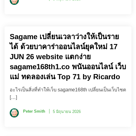
Sagame เปลี่ยนเวลาว่างให้เป็นราย
ได้ ด้วยบาคาร่าออนไลน์ยุคใหม่ 17
JUN 26 website แตกง่าย
sagame168th1.co พนันออนไลน์ เว็บ
แม่ ทดลองเล่น Top 71 by Ricardo
อะไรเป็นสิ่งที่ทำให้เว็บ sagame168th เปลี่ยนเป็นเว็บไซต
[…]
Peter Smith
5 มิถุนายน 2026