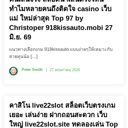
ทำไมหลายคนถึงติดใจ casino เว็บ
แม่ ใหม่ล่าสุด Top 97 by
Christoper 918kissauto.mobi 27
มิ.ย. 69
แนวทางเลือกเกม 918kissauto แบบง่ายๆให้เหมาะกับ
สายทุนน้อ […]
Peter Smith
27 พฤษภาคม 2026
คาสิโน live22slot สล็อตเว็บตรงเกม
เยอะ เล่นง่าย ฝากถอนสะดวก เว็บ
ใหญ่ live22slot.site ทดลองเล่น Top