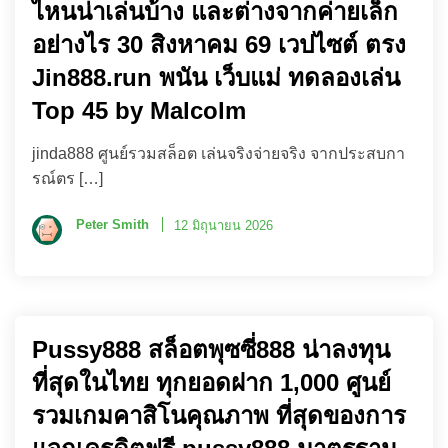
ไหนน่าเล่นบ้าง และต่างจากค่ายเล็ก
อย่างไร 30 สิงหาคม 69 เวปไซต์ ตรง
Jin888.run พนัน เว็บแม่ ทดลองเล่น
Top 45 by Malcolm
jinda888 ศูนย์รวมสล็อต เล่นจริงจ่ายจริง จากประสบกา
รณ์ตร […]
Peter Smith
12 มิถุนายน 2026
Pussy888 สล็อตพุซซี่888 น่าลงทุน
ที่สุดในไทย ทุกยอดฝาก 1,000 ศูนย์
รวมเกมคาสิโนคุณภาพ ที่สุดของการ