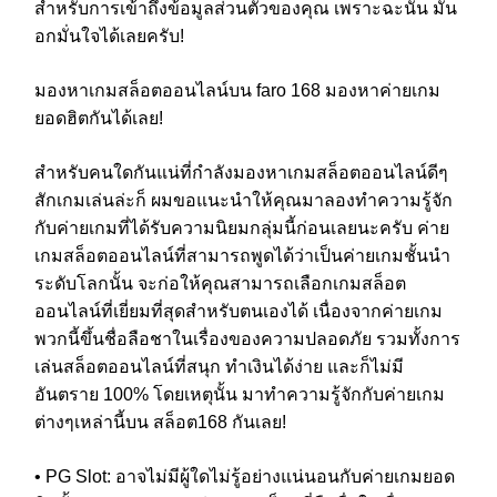
สำหรับการเข้าถึงข้อมูลส่วนตัวของคุณ เพราะฉะนั้น มั่น
อกมั่นใจได้เลยครับ!
มองหาเกมสล็อตออนไลน์บน faro 168 มองหาค่ายเกม
ยอดฮิตกันได้เลย!
สำหรับคนใดกันแน่ที่กำลังมองหาเกมสล็อตออนไลน์ดีๆ
สักเกมเล่นล่ะก็ ผมขอแนะนำให้คุณมาลองทำความรู้จัก
กับค่ายเกมที่ได้รับความนิยมกลุ่มนี้ก่อนเลยนะครับ ค่าย
เกมสล็อตออนไลน์ที่สามารถพูดได้ว่าเป็นค่ายเกมชั้นนำ
ระดับโลกนั้น จะก่อให้คุณสามารถเลือกเกมสล็อต
ออนไลน์ที่เยี่ยมที่สุดสำหรับตนเองได้ เนื่องจากค่ายเกม
พวกนี้ขึ้นชื่อลือชาในเรื่องของความปลอดภัย รวมทั้งการ
เล่นสล็อตออนไลน์ที่สนุก ทำเงินได้ง่าย และก็ไม่มี
อันตราย 100% โดยเหตุนั้น มาทำความรู้จักกับค่ายเกม
ต่างๆเหล่านี้บน สล็อต168 กันเลย!
• PG Slot: อาจไม่มีผู้ใดไม่รู้อย่างแน่นอนกับค่ายเกมยอด