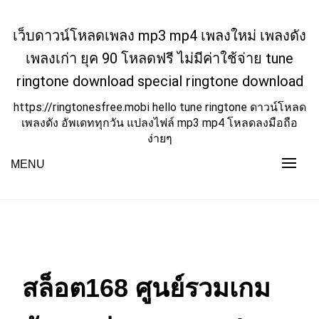
Skip
to
เว็บดาวน์โหลดเพลง mp3 mp4 เพลงใหม่ เพลงดัง
content
เพลงเก่า ยุค 90 โหลดฟรี ไม่มีค่าใช้จ่าย tune
ringtone download special ringtone download
https://ringtonesfree.mobi hello tune ringtone ดาวน์โหลด
เพลงดัง อัพเดททุกวัน แปลงไฟล์ mp3 mp4 โหลดลงมือถือ
ง่ายๆ
MENU
สล็อต168 ศูนย์รวมเกม