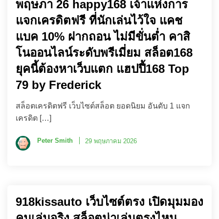
พฤษภา 26 happy168 เจ้าแห่งการ
แจกเครดิตฟรี ที่นักเล่นไว้ใจ แคช
แบค 10% ฝากถอน ไม่มีขั่นต่ำ คาสิ
โนออนไลน์ระดับพรีเมี่ยม สล็อต168
ยุคนี้ต้องหาเว็บแตก แฮปปี้168 Top
79 by Frederick
สล็อตเครดิตฟรี เว็บไซต์สล็อต ยอดนิยม อันดับ 1 แจก
เครดิต […]
Peter Smith
29 พฤษภาคม 2026
918kissauto เว็บไซต์ตรง เปิดมุมมอง
คนเล่นจริง สล็อตน่าเล่นตรงไหน