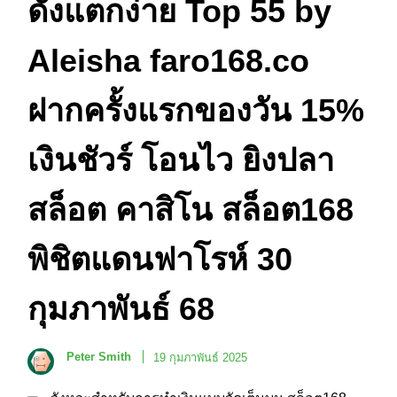
ดังแตกง่าย Top 55 by
Aleisha faro168.co
ฝากครั้งแรกของวัน 15%
เงินชัวร์ โอนไว ยิงปลา
สล็อต คาสิโน สล็อต168
พิชิตแดนฟาโรห์ 30
กุมภาพันธ์ 68
Peter Smith
19 กุมภาพันธ์ 2025