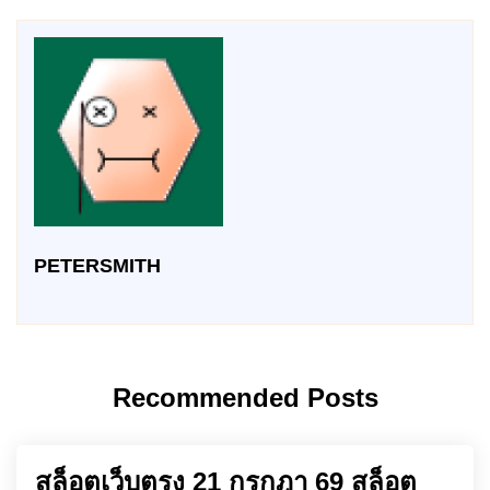
PETERSMITH
Recommended Posts
สล็อตเว็บตรง 21 กรกฎา 69 สล็อต