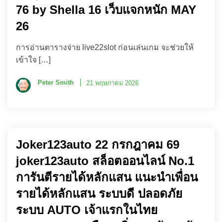
76 by Shella 16 เว็บแจกหนัก MAY
26
การอ่านตารางจ่าย live22slot ก่อนเล่นเกม จะช่วยให้
เข้าใจ […]
Peter Smith
21 พฤษภาคม 2026
Joker123auto 22 กรกฎาคม 69
joker123auto สล็อตออนไลน์ No.1
การันตีรายได้หลักแสน แนะนำเพื่อน
รายได้หลักแสน ระบบดี ปลอดภัย
ระบบ AUTO เจ้าแรกในไทย