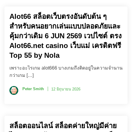
Alot66 สล็อตเว็บตรงอันดับต้น ๆ
สำหรับคนอยากเล่นแบบปลอดภัยและ
คุ้มกว่าเดิม 6 JUN 2569 เวปไซต์ ตรง
Alot66.net casino เว็บแม่ เครดิตฟรี
Top 55 by Nola
เพราะอะไรเกม alot666 บางเกมถึงติดอยู่ในความจำนาน
กว่าเกม […]
Peter Smith
12 มิถุนายน 2026
สล็อตออนไลน์ สล็อตค่ายใหญ่มีค่าย