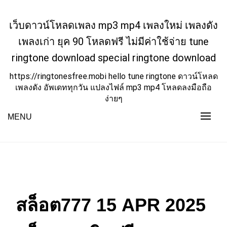
Skip
to
เว็บดาวน์โหลดเพลง mp3 mp4 เพลงใหม่ เพลงดัง
content
เพลงเก่า ยุค 90 โหลดฟรี ไม่มีค่าใช้จ่าย tune
ringtone download special ringtone download
https://ringtonesfree.mobi hello tune ringtone ดาวน์โหลด
เพลงดัง อัพเดททุกวัน แปลงไฟล์ mp3 mp4 โหลดลงมือถือ
ง่ายๆ
MENU
สล็อต777 15 APR 2025