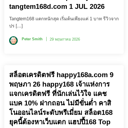
tangtem168d.com 1 JUL 2026
Tangtem168 แตกหนักสุด เริ่มต้นเพียงแค่ 1 บาท รีวิวจาก
ปร […]
Peter Smith
29 พฤษภาคม 2026
สล็อตเครดิตฟรี happy168a.com 9
พฤษภา 26 happy168 เจ้าแห่งการ
แจกเครดิตฟรี ที่นักเล่นไว้ใจ แคช
แบค 10% ฝากถอน ไม่มีขั่นต่ำ คาสิ
โนออนไลน์ระดับพรีเมี่ยม สล็อต168
ยุคนี้ต้องหาเว็บแตก แฮปปี้168 Top