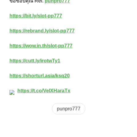
ขอขอบคุณ Ref.
punpro777
https://bit.ly/slot-pp777
https://rebrand.ly/slot-pp777
https://wow.in.th/slot-pp777
https://cutt.ly/irotwTy1
https://shorturl.asia/ksq20
https://t.co/VeIXHaraTx
punpro777