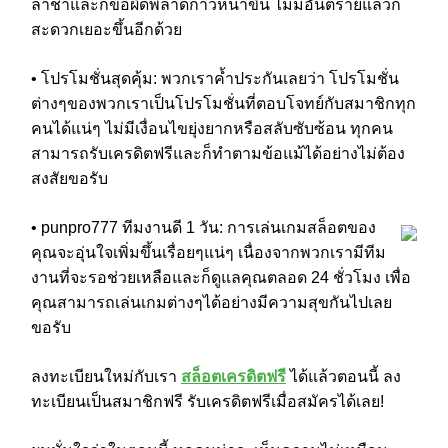
ล่าช้าและก็ข้อผิดพลาดก้าวหน้าขึ้น ไม่มีอันตรายแล้วก็
สะดวกเยอะขึ้นอีกด้วย
• โปรโมชั่นสุดคุ้ม: พวกเราค้ำประกันเลยว่า โปรโมชั่น
ต่างๆของพวกเราเป็นโปรโมชั่นที่ตอบโจทย์กับสมาชิกทุก
คนได้แน่ๆ ไม่มีเงื่อนไขยุ่งยากหรือสลับซับซ้อน ทุกคน
สามารถรับเครดิตฟรีและก็ทำตามข้อแม้ได้อย่างไม่ต้อง
สงสัยขอรับ
• punpro777 ทีมงานดี 1 วัน: การเล่นเกมสล็อตของ
คุณจะอุ่นใจเพิ่มขึ้นเรื่อยๆแน่ๆ เนื่องจากพวกเรามีทีม
งานที่จะรอช่วยเหลือและก็ดูแลคุณตลอด 24 ชั่วโมง เพื่อ
คุณสามารถเล่นเกมต่างๆได้อย่างมีความสุขกันไปเลย
ขอรับ
ลงทะเบียนใหม่กับเรา
สล็อตเครดิตฟรี
ได้แล้วตอนนี้ ลง
ทะเบียนเป็นสมาชิกฟรี รับเครดิตฟรีเมื่อสมัครได้เลย!