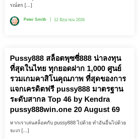
รณ์ตร […]
Peter Smith
12 มิถุนายน 2026
Pussy888 สล็อตพุซซี่888 น่าลงทุน
ที่สุดในไทย ทุกยอดฝาก 1,000 ศูนย์
รวมเกมคาสิโนคุณภาพ ที่สุดของการ
แจกเครดิตฟรี pussy888 มาตรฐาน
ระดับสากล Top 46 by Kendra
pussy888win.one 20 August 69
หากเราเล่นสล็อตกับ pussy888 ไปด้วย ทำอันอื่นไปด้วย
จะเก […]