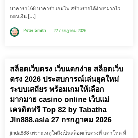
บาคาร่า168 บาคาร่า เกมไพ่ สร้างรายได้ง่ายๆฝากไว
ถอนเงิน […]
Peter Smith
22 กรกฎาคม 2026
สล็อตเว็บตรง เว็บแตกง่าย สล็อตเว็บ
ตรง 2026 ประสบการณ์เล่นยุคใหม่
ระบบเสถียร พร้อมเกมให้เลือก
มากมาย casino online เว็บแม่
เครดิตฟรี Top 82 by Tabatha
Jin888.asia 27 กรกฎาคม 2026
jinda888 เพราะเหตุใดถึงเป็นสล็อตเว็บตรงที่ แตกโหด ที่