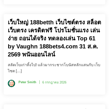
เว็บใหญ่ 188betth เว็บไซต์ตรง สล็อต
เว็บตรง เครดิตฟรี โปรโมชั่นแรง เล่น
ง่าย ถอนได้จริง ทดลองเล่น Top 61
by Vaughn 188bets4.com 31 ส.ค.
2569 พนันออนไลน์
สลัดเว็บเก่าทิ้งไป! แล้วมากระชากโบนัสหลักแสนกับ เว็บ
ไซต […]
Peter Smith
6 กรกฎาคม 2026