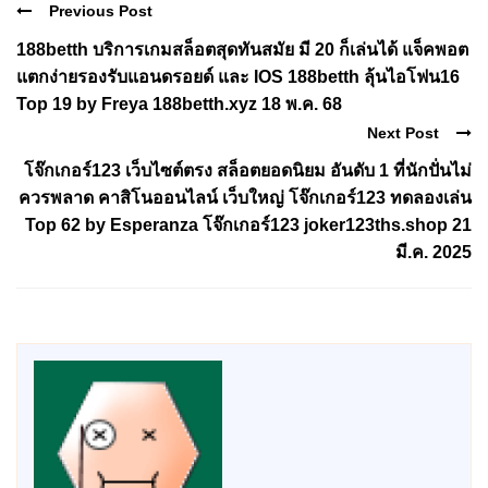
Previous Post
188betth บริการเกมสล็อตสุดทันสมัย มี 20 ก็เล่นได้ แจ็คพอต
แตกง่ายรองรับแอนดรอยด์ และ IOS 188betth ลุ้นไอโฟน16
Top 19 by Freya 188betth.xyz 18 พ.ค. 68
Next Post
โจ๊กเกอร์123 เว็บไซต์ตรง สล็อตยอดนิยม อันดับ 1 ที่นักปั่นไม่
ควรพลาด คาสิโนออนไลน์ เว็บใหญ่ โจ๊กเกอร์123 ทดลองเล่น
Top 62 by Esperanza โจ๊กเกอร์123 joker123ths.shop 21
มี.ค. 2025