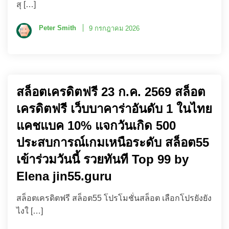
สุ […]
Peter Smith
9 กรกฎาคม 2026
สล็อตเครดิตฟรี 23 ก.ค. 2569 สล็อต
เครดิตฟรี เว็บบาคาร่าอันดับ 1 ในไทย
แคชแบค 10% แจกวันเกิด 500
ประสบการณ์เกมเหนือระดับ สล็อต55
เข้าร่วมวันนี้ รวยทันที Top 99 by
Elena jin55.guru
สล็อตเครดิตฟรี สล็อต55 โปรโมชั่นสล็อต เลือกโปรยังยัง
ไงใ […]