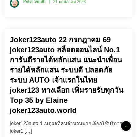
Peter Smith
21 พฤษภาคม 2026
Joker123auto 22 กรกฎาคม 69
joker123auto สล็อตออนไลน์ No.1
การันตีรายได้หลักแสน แนะนำเพื่อน
รายได้หลักแสน ระบบดี ปลอดภัย
ระบบ AUTO เจ้าแรกในไทย
joker123 ทางเลือก เพิ่มรายรับทุกวัน
Top 35 by Elaine
joker123auto.world
joker123auto 4 เหตุผลที่คนจำนวนมากเลือกใช้บริการ
joker1 […]