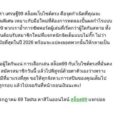
 เศรษฐี99 สล็อตเว็บไซต์ตรง คือจุดกำเนิดที่คุณจะ
เป็นพิเศษ เหมาะกับมือใหม่ที่ต้องการทดลองปั้นผลกำไรแบบ
9 พวกเราย้ำการซัพพอร์ตผู้เล่นที่เริ่ดกว่าผู้ใดกันสหาย ทั้ง
้อนรับสมาชิกใหม่ที่แจกหนักจัดเต็มแบบไม่กั๊ก ไม่ว่า
มัยที่สุดในปี 2026 พร้อมจะแปลงยอดพวกนั้นให้กลายเป็น
ผู้ใดกันแน่ การเลือกเล่น สล็อต99 กับเว็บไซต์ตรงที่มั่นคง
ี้ สมัครสมาชิกวันนี้ แล้วไปพิสูจน์ด้วยตาตัวเองว่าเพราะ
่งมีที่มาแรงที่สุด ขอให้ทุกจังหวะการสปินของคุณเต็มไป
กรอบ แล้วไปเจอกันที่หน้าถอนเงินนะคะ!
6 กรกฎาคม 69 Tasha คาสิโนออนไลน์
สล็อต99
แจกบ่อย