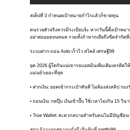
สเต็ปที่ 3 กำหนดเป้าหมายกำไรแล้วก็ขาดทุน
คนรวยตัวจริงควรมีระเบียบจ้ะ หากวันนี้ตั้งเป้าหมา
อย่าต่อยอดจนหมด รวมทั้งถ้าหากเสียถึงขีดจำกัดที่ตั้ง
ระบบฝาก-ถอน Auto เร็วไว สไตล์ เศรษฐี99
ยุค 2026 ผู้ใดกันแน่เขารอแอดมินเพิ่มเติมเครดิตให้
แม่นยำเยอะที่สุด
• ฝากเงิน: ยอดเข้ากระเป๋าทันที ไม่ต้องส่งสลิป รอ
• ถอนเงิน: กดปุ๊บ เงินเข้าปั๊บ ใช้เวลาไม่เกิน 15 วินา
• True Wallet: สะดวกสบายสำหรับคนไม่มีบัญชีธนา
สรุป ก้าวแรกสู่ความมั่งมี เริ่มต้นที่ sretthi99