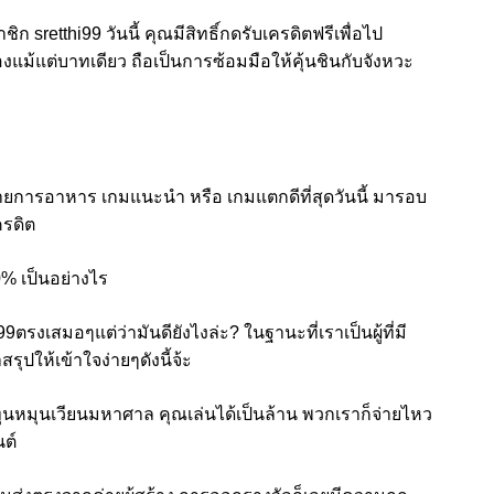
ชิก sretthi99 วันนี้ คุณมีสิทธิ์กดรับเครดิตฟรีเพื่อไป
องแม้แต่บาทเดียว ถือเป็นการซ้อมมือให้คุ้นชินกับจังหวะ
รายการอาหาร เกมแนะนำ หรือ เกมแตกดีที่สุดวันนี้ มารอบ
ครดิต
0% เป็นอย่างไร
รงเสมอๆแต่ว่ามันดียังไงล่ะ? ในฐานะที่เราเป็นผู้ที่มี
ให้เข้าใจง่ายๆดังนี้จ้ะ
ินทุนหมุนเวียนมหาศาล คุณเล่นได้เป็นล้าน พวกเราก็จ่ายไหว
นต์