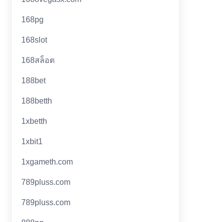
168pg
168slot
168สล็อต
188bet
188betth
1xbetth
1xbit1
1xgameth.com
789pluss.com
789pluss.com