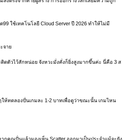
มส่งตรงจากค่ายผู้สร้าง การออกรางวัลก็เลยมีความถูก
99 ใช้เทคโนโลยี Cloud Server ปี 2026 ทำให้ไม่มี
กระจาย
ติดตัวไว้สักหน่อย จังหวะมั่งคั่งก็ยิ่งสูงมากขึ้นค่ะ นี่คือ 3 ส
ักๆให้ทดลองปั่นเกมละ 1-2 บาทเพื่อดูว่าขณะนั้น เกมไหน
้าหากคุณปั่นแล้วมองเห็น Scatter ออกมาเป็นประจำแม้จะยัง