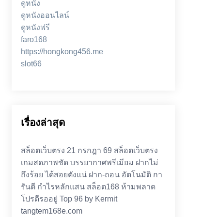
ดูหนัง
ดูหนังออนไลน์
ดูหนังฟรี
faro168
https://hongkong456.me
slot66
เรื่องล่าสุด
สล็อตเว็บตรง 21 กรกฎา 69 สล็อตเว็บตรง
เกมสดภาพชัด บรรยากาศพรีเมียม ฝากไม่
ถึงร้อย ได้สอยตังแน่ ฝาก-ถอน อัตโนมัติ กา
รันตี กำไรหลักแสน สล็อต168 ห้ามพลาด
โปรดีรออยู่ Top 96 by Kermit
tangtem168e.com