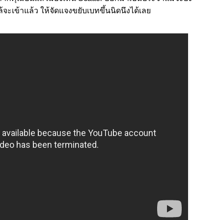
้จะเข้าแล้ว ให้จัดแจงขยับเบทขึ้นนิดนึงได้เลย