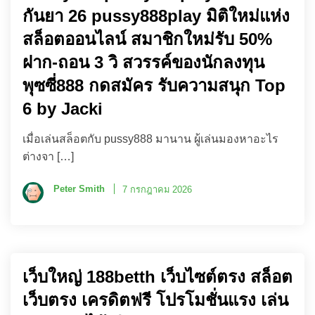
กันยา 26 pussy888play มิติใหม่แห่ง
สล็อตออนไลน์ สมาชิกใหม่รับ 50%
ฝาก-ถอน 3 วิ สวรรค์ของนักลงทุน
พุซซี่888 กดสมัคร รับความสนุก Top
6 by Jacki
เมื่อเล่นสล็อตกับ pussy888 มานาน ผู้เล่นมองหาอะไร
ต่างจา […]
Peter Smith
7 กรกฎาคม 2026
เว็บใหญ่ 188betth เว็บไซต์ตรง สล็อต
เว็บตรง เครดิตฟรี โปรโมชั่นแรง เล่น