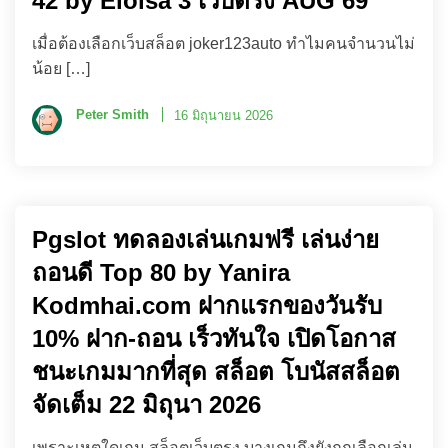
42 by Eloisa 3 เว็บตรง AUG 69
เมื่อต้องเลือกเว็บสล็อต joker123auto ทำไมคนจำนวนไม่
น้อย […]
Peter Smith
16 มิถุนายน 2026
Pgslot ทดลองเล่นเกมฟรี เล่นง่าย
ถอนดี Top 80 by Yanira
Kodmhai.com ฝากแรกของวันรับ
10% ฝาก-ถอน เร็วทันใจ เปิดโอกาส
ชนะเกมมากที่สุด สล็อต โบนัสสล็อต
จัดเต็ม 22 มิถุนา 2026
เพราะเหตุใดเกม สล็อตเว็บตรง บางเกมถึงยังถูกเลือกเล่น