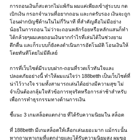
การถอนเงินก็สะดวกไม่แพ้กัน ผมแค่เพียงเข้าสู่ระบบ กด
เบิกเงิน กรอกจำนวนที่อยากถอน และกดรับรอง เงินจะถูก
โอนฝากบัญชีด้านในไม่กี่วินาที ที่สำคัญคือไม่มีอย่าง
น้อยในการถอน ไม่ว่าจะถอนหลักร้อยหรือหลักแสนก็ทำ
ได้กล้วยๆผมเคยถอนเงินจากกำไรที่เล่นได้ในช่วงยาม
ดึกดื่น และก็ระบบก็ยังคงดำเนินการอัตโนมัติ โอนเงินให้
โดยทันทีโดยไม่มีดีเลย์
การที่เว็บไซต์มีระบบฝาก-ถอนที่รวดเร็วทันใจและ
ปลอดภัยอย่างนี้ ทำให้ผมแน่ใจว่า 188betth เป็นเว็บไซต์ที่
น่าไว้วางใจ รวมทั้งสามารถเล่นได้อย่างมีความสุข ไม่
จำเป็นต้องกลุ้มใจหัวข้อการทุจริตหรือการล่าช้าสำหรับ
เพื่อการทำธุรกรรมทางด้านการเงิน
ชี้แนะ 3 เกมสล็อตแตกง่าย ที่ได้รับความนิยมใน สล็อต
ที่ 188betth มีเกมสล็อตให้เลือกเล่นเยอะมาก แม้กระนั้น
หากถามหาเกมที่แตกง่ายและได้รับความนิยมสูง ผมขอ