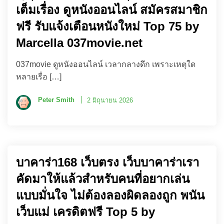
เต็มเรื่อง ดูหนังออนไลน์ สมัครสมาชิก
ฟรี รับแจ้งเตือนหนังใหม่ Top 75 by
Marcella 037movie.net
037movie ดูหนังออนไลน์ เวลากลางดึก เพราะเหตุใด
หลายเรื่อ […]
Peter Smith
2 มิถุนายน 2026
บาคาร่า168 เว็บตรง เว็บบาคาร่าเรา
คัดมาให้แล้วสำหรับคนที่อยากเล่น
แบบมั่นใจ ไม่ต้องลองผิดลองถูก พนัน
เว็บแม่ เครดิตฟรี Top 5 by