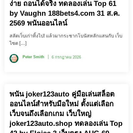
ง่าย ถอนได้จริง ทดลองเล่น Top 61
by Vaughn 188bets4.com 31 ส.ค.
2569 พนันออนไลน์
สลัดเว็บเก่าทิ้งไป! แล้วมากระชากโบนัสหลักแสนกับ เว็บ
ไซต […]
Peter Smith
6 กรกฎาคม 2026
พนัน joker123auto คู่มือเล่นสล็อต
ออนไลน์สำหรับมือใหม่ ตั้งแต่เลือก
เว็บจนถึงเลือกเกม เว็บใหญ่
joker123auto.shop ทดลองเล่น Top