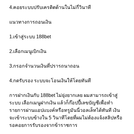
4.คอยระบบปรับเครดิตด้านในไม่กี่วินาที
แนวทางการถอนเงิน
1.เข้าสู่ระบบ 188bet
2.เลือกเมนูเบิกเงิน
3.กรอกจำนวนเงินที่ปรารถนาถอน
4.กดรับรอง ระบบจะโอนเงินให้โดยทันที
การฝากเงินกับ 188bet ไม่ยุ่งยากเลย ผมสามารถเข้าสู่
ระบบ เลือกเมนูฝากเงิน แล้วก็ก๊อปปี้เลขบัญชีเพื่อทำ
รายการผ่านแอปแบงค์หรือทรูมันนี่วอลเล็ทได้ทันที เงิน
จะเข้าระบบข้างใน 5 วินาทีโดยที่ผมไม่ต้องแจ้งสลิปหรือ
รอคอยการรับรองจากข้าราชการ