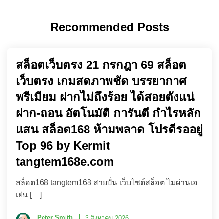
Recommended Posts
สล็อตเว็บตรง 21 กรกฎา 69 สล็อต
เว็บตรง เกมสดภาพชัด บรรยากาศ
พรีเมียม ฝากไม่ถึงร้อย ได้สอยตังแน่
ฝาก-ถอน อัตโนมัติ การันตี กำไรหลัก
แสน สล็อต168 ห้ามพลาด โปรดีรออยู่
Top 96 by Kermit
tangtem168e.com
สล็อต168 tangtem168 สายปั่น เว็บไซต์สล็อต ไม่ผ่านเอ
เย่น […]
Peter Smith
3 สิงหาคม 2026