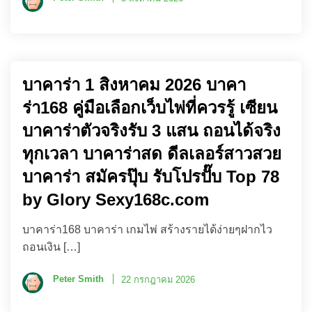
บาคาร่า 1 สิงหาคม 2026 บาคา
ร่า168 คู่มือเลือกเว็บไพ่ที่ควรรู้ เซียน
บาคาร่าตัวจริงรับ 3 แสน ถอนได้จริง
ทุกเวลา บาคาร่าสด ดีลเลอร์สาวสวย
บาคาร่า สมัครปุ๊บ รับโปรปั๊บ Top 78
by Glory Sexy168c.com
บาคาร่า168 บาคาร่า เกมไพ่ สร้างรายได้ง่ายๆฝากไว
ถอนเงิน […]
Peter Smith
22 กรกฎาคม 2026