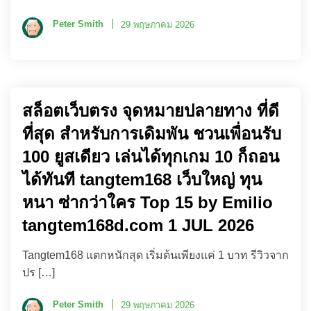
Peter Smith
29 พฤษภาคม 2026
สล็อตเว็บตรง จุดหมายปลายทาง ที่ดี
ที่สุด สำหรับการเดิมพัน ชวนเพื่อนรับ
100 ยูสเดียว เล่นได้ทุกเกม 10 ก็ถอน
ได้ทันที tangtem168 เว็บใหญ่ ทุน
หนา ซ่ากว่าใคร Top 15 by Emilio
tangtem168d.com 1 JUL 2026
Tangtem168 แตกหนักสุด เริ่มต้นเพียงแค่ 1 บาท รีวิวจาก
ปร […]
Peter Smith
29 พฤษภาคม 2026