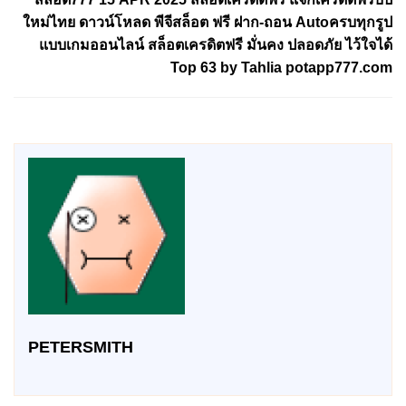
ใหม่ไทย ดาวน์โหลด พีจีสล็อต ฟรี ฝาก-ถอน Autoครบทุกรูป
แบบเกมออนไลน์ สล็อตเครดิตฟรี มั่นคง ปลอดภัย ไว้ใจได้
Top 63 by Tahlia potapp777.com
PETERSMITH