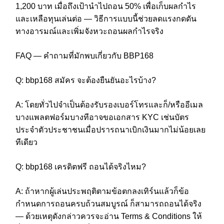
1,200 บาท เมื่อถึงเป้านำไปถอน 50% เพื่อเก็บผลกำไร
และเหลือทุนเล่นต่อ — วิธีการแบบนี้ช่วยลดแรงกดดัน
ทางอารมณ์และเพิ่มจังหวะถอนผลกำไรจริง
FAQ — คำถามที่มักพบเกี่ยวกับ BBP168
Q: bbp168 สมัคร จะต้องยืนยันอะไรบ้าง?
A: โดยทั่วไปจำเป็นต้องรับรองเบอร์โทรและก็/หรืออีเมล
บางแพลตฟอร์มบางทีอาจขอเอกสาร KYC เช่นบัตร
ประจำตัวประชาชนเมื่อปรารถนาเบิกเงินมากไม่น้อยเลย
ทีเดียว
Q: bbp168 เครดิตฟรี ถอนได้จริงไหม?
A: ถ้าหากผู้เล่นประพฤติตามข้อตกลงเทิร์นแล้วก็ข้อ
กำหนดการถอนครบถ้วนสมบูรณ์ ก็สามารถถอนได้จริง
— ด้วยเหตุดังกล่าวควรจะอ่าน Terms & Conditions ให้