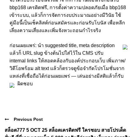
bbp168 เครดิตฟรี, การตั้งค่าความปลอดภัยเมื่อ bbp168
เข้าระบบ, แล้วก็การจัดการงบประมาณอย่างมีวินัย ใช้
คู่มือนี้เป็นเช็คลิสต์ก่อนสมัครและก่อนรับโบนัส เพื่อหลีก
เลี่ยงความเสี่ยงและเพิ่มจังหวะถอนกำไรจริง
ก่อนเผยแพร่: นำ suggested title, meta description
แล้วก็ URL slug ข้างต้นไปใส่ไว้ใน CMS ปรับ
internal links ให้สอดคล้องกับองค์ประกอบเว็บ เพิ่มภาพ/
วิดีโอพร้อม alt text แล้วก็ตรวจดูข้อจำกัดโปรโมชั่นจาก
แหล่งที่เชื่อถือได้ก่อนเผยแพร่ — เล่นอย่างมีสติแล้วก็รับ
ผิดชอบ
Previous Post
สล็อต777 5 OCT 25 สล็อตเครดิตฟรี ใครชอบ สายโปรเด็ด