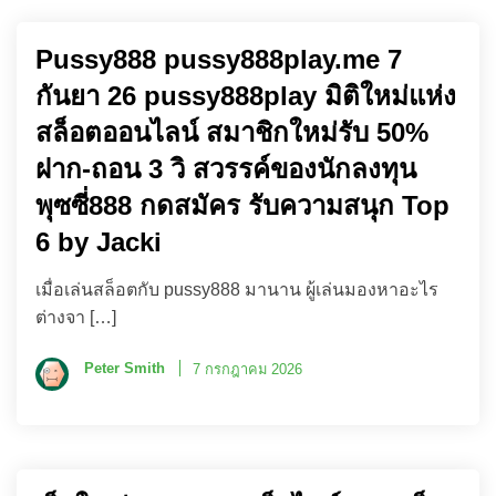
Pussy888 pussy888play.me 7
กันยา 26 pussy888play มิติใหม่แห่ง
สล็อตออนไลน์ สมาชิกใหม่รับ 50%
ฝาก-ถอน 3 วิ สวรรค์ของนักลงทุน
พุซซี่888 กดสมัคร รับความสนุก Top
6 by Jacki
เมื่อเล่นสล็อตกับ pussy888 มานาน ผู้เล่นมองหาอะไร
ต่างจา […]
Peter Smith
7 กรกฎาคม 2026