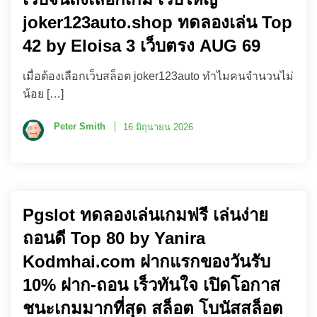
joker123auto.shop ทดลองเล่น Top
42 by Eloisa 3 เว็บตรง AUG 69
เมื่อต้องเลือกเว็บสล็อต joker123auto ทำไมคนจำนวนไม่
น้อย […]
Peter Smith
16 มิถุนายน 2026
Pgslot ทดลองเล่นเกมฟรี เล่นง่าย
ถอนดี Top 80 by Yanira
Kodmhai.com ฝากแรกของวันรับ
10% ฝาก-ถอน เร็วทันใจ เปิดโอกาส
ชนะเกมมากที่สุด สล็อต โบนัสสล็อต