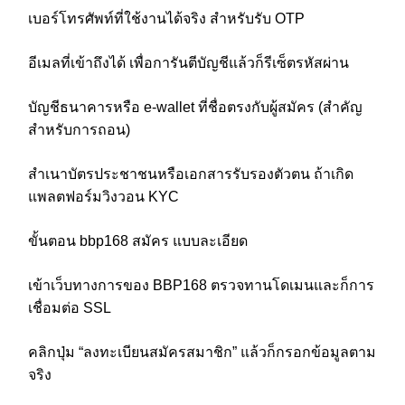
เบอร์โทรศัพท์ที่ใช้งานได้จริง สำหรับรับ OTP
อีเมลที่เข้าถึงได้ เพื่อการันตีบัญชีแล้วก็รีเซ็ตรหัสผ่าน
บัญชีธนาคารหรือ e-wallet ที่ชื่อตรงกับผู้สมัคร (สำคัญ
สำหรับการถอน)
สำเนาบัตรประชาชนหรือเอกสารรับรองตัวตน ถ้าเกิด
แพลตฟอร์มวิงวอน KYC
ขั้นตอน bbp168 สมัคร แบบละเอียด
เข้าเว็บทางการของ BBP168 ตรวจทานโดเมนและก็การ
เชื่อมต่อ SSL
คลิกปุ่ม “ลงทะเบียนสมัครสมาชิก” แล้วก็กรอกข้อมูลตาม
จริง