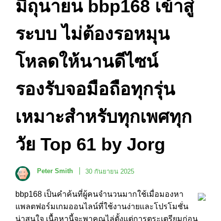
มิถุนายน bbp168 เข้าสู่
ระบบ ไม่ต้องรอหมุน
โหลดให้นานดีไซน์
รองรับจอมือถือทุกรุ่น
เหมาะสำหรับทุกเพศทุก
วัย Top 61 by Jorg
Peter Smith
30 กันยายน 2025
bbp168 เป็นคำค้นที่ผู้คนจำนวนมากใช้เมื่อมองหา
แพลตฟอร์มเกมออนไลน์ที่ใช้งานง่ายและโปรโมชั่น
น่าสนใจ เนื้อหานี้จะพาคุณไล่ตั้งแต่การตระเตรียมก่อน