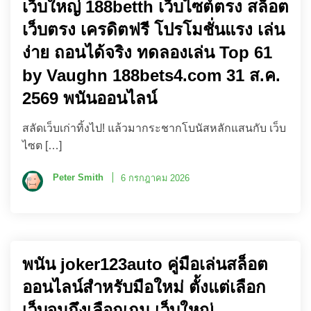
เว็บใหญ่ 188betth เว็บไซต์ตรง สล็อต
เว็บตรง เครดิตฟรี โปรโมชั่นแรง เล่น
ง่าย ถอนได้จริง ทดลองเล่น Top 61
by Vaughn 188bets4.com 31 ส.ค.
2569 พนันออนไลน์
สลัดเว็บเก่าทิ้งไป! แล้วมากระชากโบนัสหลักแสนกับ เว็บ
ไซต […]
Peter Smith
6 กรกฎาคม 2026
พนัน joker123auto คู่มือเล่นสล็อต
ออนไลน์สำหรับมือใหม่ ตั้งแต่เลือก
เว็บจนถึงเลือกเกม เว็บใหญ่