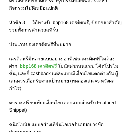
ตรวจทานประวัติการทำธุรกรรมบ่อยเพื่อตรวจหา
กิจกรรมไม่ดีเหมือนปกติ
หัวข้อ 3 — วิถีทางรับ bbp168 เครดิตฟรี, ข้อตกลงสำคัญ
รวมทั้งการคำนวณเทิร์น
ประเภทของเครดิตฟรีที่พบมาก
เครดิตฟรีมีหลายแบบอย่าง อาทิเช่น เครดิตฟรีไม่ต้อง
ฝาก,
bbp168 เครดิตฟรี
โบนัสฝากหนแรก, โค้ดโปรโม
ชั่น, และก็ cashback แต่ละแบบมีเงื่อนไขแตกต่างกัน ผู้
เล่นควรเลือกรับตามเป้าหมาย (ทดลองเล่น vs หวังผล
กำไร)
ตารางเปรียบเทียบเงื่อนไข (ออกแบบสำหรับ Featured
Snippet)
ชนิดโบนัส แบบอย่างเทิร์นโอเวอร์ แบบอย่างข้อ
กำหนดการถอน