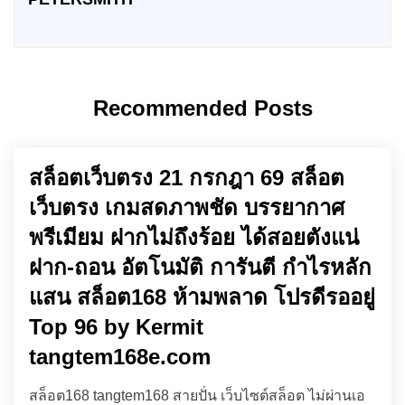
Recommended Posts
สล็อตเว็บตรง 21 กรกฎา 69 สล็อต
เว็บตรง เกมสดภาพชัด บรรยากาศ
พรีเมียม ฝากไม่ถึงร้อย ได้สอยตังแน่
ฝาก-ถอน อัตโนมัติ การันตี กำไรหลัก
แสน สล็อต168 ห้ามพลาด โปรดีรออยู่
Top 96 by Kermit
tangtem168e.com
สล็อต168 tangtem168 สายปั่น เว็บไซต์สล็อต ไม่ผ่านเอ