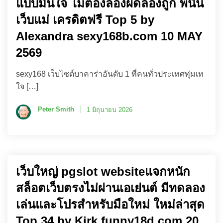
แบบมั่นใจ ไม่ต้องลองผิดลองถูก พนัน
เว็บแม่ เครดิตฟรี Top 5 by
Alexandra sexy168b.com 10 MAY
2569
sexy168 เว็บไซต์บาคาร่าอันดับ 1 ที่คนทั่วประเทศทุ่มเท
ใจ […]
Peter Smith
1 มิถุนายน 2026
เว็บใหญ่ pgslot websiteแจกหนัก
สล็อตเว็บตรงไม่ผ่านเอเย่นต์ มีทดลอง
เล่นและโปรสำหรับมือใหม่ ใหม่ล่าสุด
Top 34 by Kirk funny18d.com 20