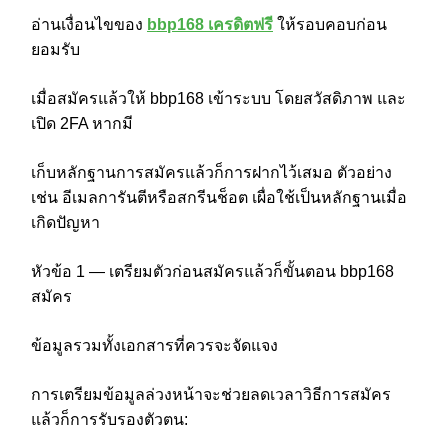
อ่านเงื่อนไขของ
bbp168 เครดิตฟรี
ให้รอบคอบก่อน
ยอมรับ
เมื่อสมัครแล้วให้ bbp168 เข้าระบบ โดยสวัสดิภาพ และ
เปิด 2FA หากมี
เก็บหลักฐานการสมัครแล้วก็การฝากไว้เสมอ ตัวอย่าง
เช่น อีเมลการันตีหรือสกรีนช็อต เผื่อใช้เป็นหลักฐานเมื่อ
เกิดปัญหา
หัวข้อ 1 — เตรียมตัวก่อนสมัครแล้วก็ขั้นตอน bbp168
สมัคร
ข้อมูลรวมทั้งเอกสารที่ควรจะจัดแจง
การเตรียมข้อมูลล่วงหน้าจะช่วยลดเวลาวิธีการสมัคร
แล้วก็การรับรองตัวตน: