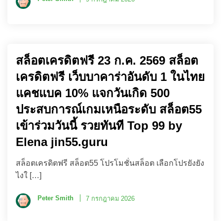
สล็อตเครดิตฟรี 23 ก.ค. 2569 สล็อต
เครดิตฟรี เว็บบาคาร่าอันดับ 1 ในไทย
แคชแบค 10% แจกวันเกิด 500
ประสบการณ์เกมเหนือระดับ สล็อต55
เข้าร่วมวันนี้ รวยทันที Top 99 by
Elena jin55.guru
สล็อตเครดิตฟรี สล็อต55 โปรโมชั่นสล็อต เลือกโปรยังยัง
ไงใ […]
Peter Smith
7 กรกฎาคม 2026