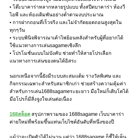
• โต๊ะบาคาร่าหลากหลายรูปแบบ ทั้งสปีดบาคาร่า ห้องวี
ไอพี และห้องเดิมพันอย่างต่ำตามงบประมาณ
• การฝากถอนที่เร็วจริง และไม่จำกัดยอดถอนสูงสุดใน
ทุกๆวัน
• ระบบพินิจพิจารณาเค้าไพ่ย้อนหลังสำหรับผู้ที่อยากได้
ใช้แนวทางการเล่นsagameเชิงลึก
• โปรโมชั่นแบบไม่บังคับ ช่วยทำให้สายโปรเลือก
แนวทางการเล่นของตนได้อิสระ
นอกเหนือจากนี้ยังมีระบบสะสมแต้ม รางวัลพิเศษ และ
กิจกรรมเฉพาะสำหรับสมาชิกเก่า ช่วยสร้างความคุ้มค่า
สำหรับการเล่น1688sagameระยะยาว มือใหม่ก็เติบโตได้
มือโปรก็มีสิ่งจูงใจเล่นต่อเนื่อง
168สล็อต
สรุปภาพรวมของ 1688sagame เว็บบาคาร่า
ค่ายใหม่ที่พร้อมขึ้นแท่นเว็บไซต์อันดับที่หนึ่งของปี
แม้ว่าจะเปิดตัวได้ไม่นาน แต่ว่า 1688sagame ก็ชี้ให้เห็น