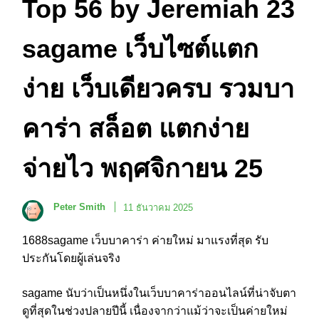
Top 56 by Jeremiah 23
sagame เว็บไซต์แตก
ง่าย เว็บเดียวครบ รวมบา
คาร่า สล็อต แตกง่าย
จ่ายไว พฤศจิกายน 25
Peter Smith
11 ธันวาคม 2025
1688sagame เว็บบาคาร่า ค่ายใหม่ มาแรงที่สุด รับ
ประกันโดยผู้เล่นจริง
sagame นับว่าเป็นหนึ่งในเว็บบาคาร่าออนไลน์ที่น่าจับตา
ดูที่สุดในช่วงปลายปีนี้ เนื่องจากว่าแม้ว่าจะเป็นค่ายใหม่