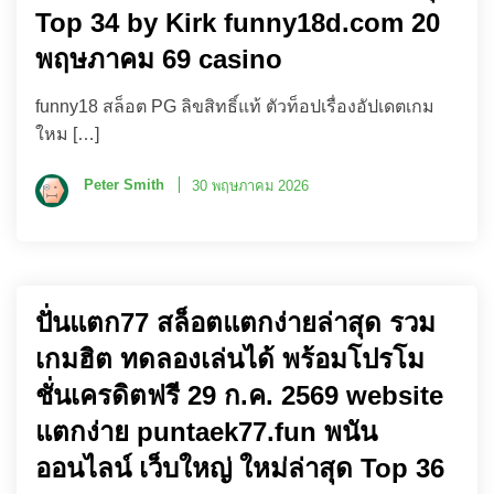
Top 34 by Kirk funny18d.com 20
พฤษภาคม 69 casino
funny18 สล็อต PG ลิขสิทธิ์แท้ ตัวท็อปเรื่องอัปเดตเกม
ใหม […]
Peter Smith
30 พฤษภาคม 2026
ปั่นแตก77 สล็อตแตกง่ายล่าสุด รวม
เกมฮิต ทดลองเล่นได้ พร้อมโปรโม
ชั่นเครดิตฟรี 29 ก.ค. 2569 website
แตกง่าย puntaek77.fun พนัน
ออนไลน์ เว็บใหญ่ ใหม่ล่าสุด Top 36