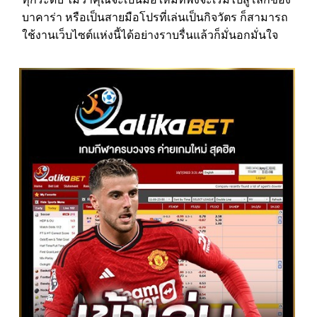
บาคาร่า หรือเป็นสายมือโปรที่เล่นเป็นกิจวัตร ก็สามารถ
ใช้งานเว็บไซต์แห่งนี้ได้อย่างราบรื่นแล้วก็มั่นอกมั่นใจ