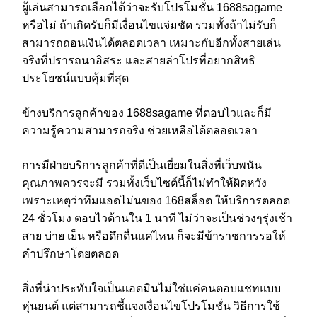
ผู้เล่นสามารถเลือกได้ว่าจะรับโปรโมชั่น 1688sagame
หรือไม่ ถ้าเกิดรับก็มีเงื่อนไขแจ่มชัด รวมทั้งถ้าไม่รับก็
สามารถถอนเงินได้ตลอดเวลา เหมาะกับอีกทั้งสายเล่น
จริงที่ปรารถนาอิสระ และสายล่าโปรที่อยากสิทธิ
ประโยชน์แบบคุ้มที่สุด
ข้างบริการลูกค้าของ 1688sagame ที่ตอบไวและก็มี
ความรู้ความสามารถจริง ช่วยเหลือได้ตลอดเวลา
การมีฝ่ายบริการลูกค้าที่ดีเป็นเยี่ยมในสิ่งที่เว็บพนัน
คุณภาพควรจะมี รวมทั้งเว็บไซต์นี้ก็ไม่ทำให้ผิดหวัง
เพราะเหตุว่าทีมแอดไม่นของ 168สล็อต ให้บริการตลอด
24 ชั่วโมง ตอบไวด้านใน 1 นาที ไม่ว่าจะเป็นช่วงๆรุ่งเช้า
สาย บ่าย เย็น หรือดึกดื่นแค่ไหน ก็จะมีข้าราชการรอให้
คำปรึกษาโดยตลอด
สิ่งที่น่าประทับใจเป็นแอดมินไม่ใช่แค่คนตอบแชทแบบ
หุ่นยนต์ แต่สามารถชี้แจงเงื่อนไขโปรโมชั่น วิธีการใช้