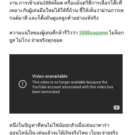
งาน การเข้าเล่น168สล็อต หรือแม้แต่วิธีการเลือกโต๊ะที่
เหมาะกับผู้เล่นมือใหม่ได้ให้ถี่ถ้วน ชี้ให้เห็นว่าผ่านการเท
รนด์มาดี และก็ตั้งมั่นดูแลลูกค้าอย่างแท้จริง
ความแน่ใจของผู้เล่นที่กล้ารีวิวว่า
1688sagame
ไม่ล็อก
ยูส ไม่โกง จ่ายจริงทุกยอด
หนึ่งในปัญหาที่คนไม่ใช่น้อยกลัวเมื่อเล่นบาคาร่า
ออนไลน์เป็น เล่นแล้วจะได้เงินจริงไหม เว็บจะจ่ายจริง