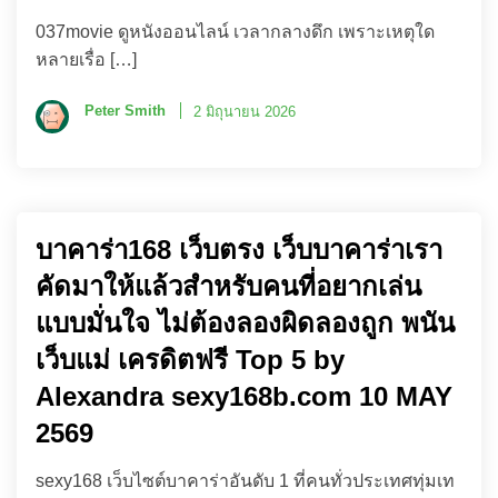
037movie ดูหนังออนไลน์ เวลากลางดึก เพราะเหตุใด
หลายเรื่อ […]
Peter Smith
2 มิถุนายน 2026
บาคาร่า168 เว็บตรง เว็บบาคาร่าเรา
คัดมาให้แล้วสำหรับคนที่อยากเล่น
แบบมั่นใจ ไม่ต้องลองผิดลองถูก พนัน
เว็บแม่ เครดิตฟรี Top 5 by
Alexandra sexy168b.com 10 MAY
2569
sexy168 เว็บไซต์บาคาร่าอันดับ 1 ที่คนทั่วประเทศทุ่มเท