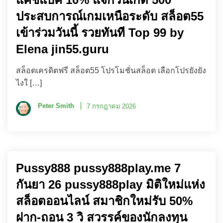
ประสบการณ์เกมเหนือระดับ สล็อต55
เข้าร่วมวันนี้ รวยทันที Top 99 by
Elena jin55.guru
สล็อตเครดิตฟรี สล็อต55 โปรโมชั่นสล็อต เลือกโปรยังยัง
ไงใ […]
Peter Smith
7 กรกฎาคม 2026
Pussy888 pussy888play.me 7
กันยา 26 pussy888play มิติใหม่แห่ง
สล็อตออนไลน์ สมาชิกใหม่รับ 50%
ฝาก-ถอน 3 วิ สวรรค์ของนักลงทุน