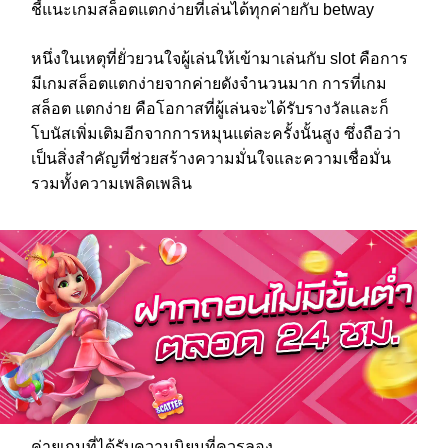
ชี้แนะเกมสล็อตแตกง่ายที่เล่นได้ทุกค่ายกับ betway
หนึ่งในเหตุที่ยั่วยวนใจผู้เล่นให้เข้ามาเล่นกับ slot คือการ
มีเกมสล็อตแตกง่ายจากค่ายดังจำนวนมาก การที่เกม
สล็อต แตกง่าย คือโอกาสที่ผู้เล่นจะได้รับรางวัลและก็
โบนัสเพิ่มเติมอีกจากการหมุนแต่ละครั้งนั้นสูง ซึ่งถือว่า
เป็นสิ่งสำคัญที่ช่วยสร้างความมั่นใจและความเชื่อมั่น
รวมทั้งความเพลิดเพลิน
ค่ายเกมที่ได้รับความนิยมที่ควรลอง