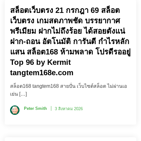
สล็อตเว็บตรง 21 กรกฎา 69 สล็อต
เว็บตรง เกมสดภาพชัด บรรยากาศ
พรีเมียม ฝากไม่ถึงร้อย ได้สอยตังแน่
ฝาก-ถอน อัตโนมัติ การันตี กำไรหลัก
แสน สล็อต168 ห้ามพลาด โปรดีรออยู่
Top 96 by Kermit
tangtem168e.com
สล็อต168 tangtem168 สายปั่น เว็บไซต์สล็อต ไม่ผ่านเอ
เย่น […]
Peter Smith
3 สิงหาคม 2026