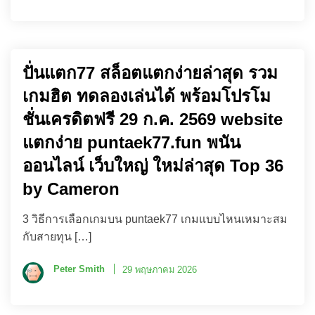
ปั่นแตก77 สล็อตแตกง่ายล่าสุด รวม
เกมฮิต ทดลองเล่นได้ พร้อมโปรโม
ชั่นเครดิตฟรี 29 ก.ค. 2569 website
แตกง่าย puntaek77.fun พนัน
ออนไลน์ เว็บใหญ่ ใหม่ล่าสุด Top 36
by Cameron
3 วิธีการเลือกเกมบน puntaek77 เกมแบบไหนเหมาะสม
กับสายทุน […]
Peter Smith
29 พฤษภาคม 2026