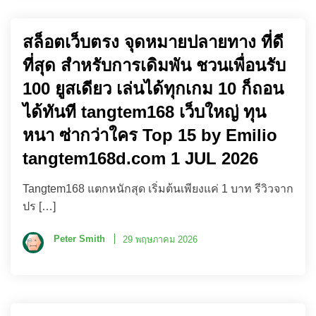
สล็อตเว็บตรง จุดหมายปลายทาง ที่ดี
ที่สุด สำหรับการเดิมพัน ชวนเพื่อนรับ
100 ยูสเดียว เล่นได้ทุกเกม 10 ก็ถอน
ได้ทันที tangtem168 เว็บใหญ่ ทุน
หนา ซ่ากว่าใคร Top 15 by Emilio
tangtem168d.com 1 JUL 2026
Tangtem168 แตกหนักสุด เริ่มต้นเพียงแค่ 1 บาท รีวิวจาก
ปร […]
Peter Smith
29 พฤษภาคม 2026