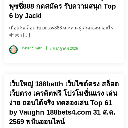
พุซซี่888 กดสมัคร รับความสนุก Top
6 by Jacki
เมื่อเล่นสล็อตกับ pussy888 มานาน ผู้เล่นมองหาอะไร
ต่างจา […]
Peter Smith
7 กรกฎาคม 2026
เว็บใหญ่ 188betth เว็บไซต์ตรง สล็อต
เว็บตรง เครดิตฟรี โปรโมชั่นแรง เล่น
ง่าย ถอนได้จริง ทดลองเล่น Top 61
by Vaughn 188bets4.com 31 ส.ค.
2569 พนันออนไลน์