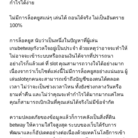
กำไรได้ง่าย
ไม่มีการล็อคยูสแน่ๆ เล่นได้ ถอนได้จริง ไม่เป็นอันตราย
100%
การล็อคยูส นับว่าเป็นหนึ่งในปัญหาที่ผู้เล่น
เกมbetwayกังวลใจอยู่เป็นประจำ ด้วยเหตุว่าอาจจะทำให้
ไม่อาจจะเข้าระบบหรือถอนเงินได้จากที่ปรารถนา
อย่างไรก็แล้วแต่ ที่ slot คุณสามารถวางใจได้อย่างมาก
เนื่องจากว่าเว็บไซต์แห่งนี้ไม่มีการล็อคยูสอย่างแน่นอน ผู้
เล่นslotทุกคนจะสามารถเข้าถึงบัญชีของตนได้ตลอด
เวลา ไม่ว่าจะเป็นช่วงเวลาไหน ทั้งยังช่วงกลางวันหรือ
ยามค่ำคืน และไม่ว่าคุณจะทำกำไรได้มากมากแค่ไหน
คุณก็สามารถเบิกเงินที่คุณเล่นได้จริงไม่มีข้อจำกัด
ความปลอดภัยของข้อมูลแล้วก็การคลังเป็นสิ่งที่ดิน
betway ให้ความใส่ใจสูงสุด ระบบของเว็บได้รับการ
พัฒนาและก็อัปเดตอย่างต่อเนื่องด้วยเทคโนโลยีการเข้า