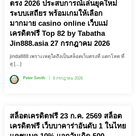
ตรง 2026 ประสบการณ์เล่นยุคใหม่
ระบบเสถียร พร้อมเกมให้เลือก
มากมาย casino online เว็บแม่
เครดิตฟรี Top 82 by Tabatha
Jin888.asia 27 กรกฎาคม 2026
jinda888 เพราะเหตุใดถึงเป็นสล็อตเว็บตรงที่ แตกโหด ที่
สุ […]
Peter Smith
9 กรกฎาคม 2026
สล็อตเครดิตฟรี 23 ก.ค. 2569 สล็อต
เครดิตฟรี เว็บบาคาร่าอันดับ 1 ในไทย
แคชแบค 10% แจกวันเกิด 500