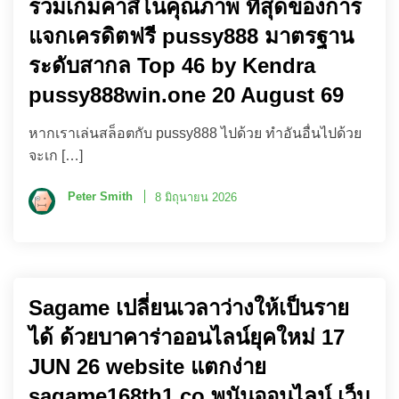
รวมเกมคาสิโนคุณภาพ ที่สุดของการ
แจกเครดิตฟรี pussy888 มาตรฐาน
ระดับสากล Top 46 by Kendra
pussy888win.one 20 August 69
หากเราเล่นสล็อตกับ pussy888 ไปด้วย ทำอันอื่นไปด้วย
จะเก […]
Peter Smith
8 มิถุนายน 2026
Sagame เปลี่ยนเวลาว่างให้เป็นราย
ได้ ด้วยบาคาร่าออนไลน์ยุคใหม่ 17
JUN 26 website แตกง่าย
sagame168th1.co พนันออนไลน์ เว็บ