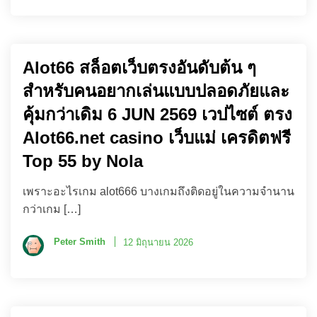
Alot66 สล็อตเว็บตรงอันดับต้น ๆ
สำหรับคนอยากเล่นแบบปลอดภัยและ
คุ้มกว่าเดิม 6 JUN 2569 เวปไซต์ ตรง
Alot66.net casino เว็บแม่ เครดิตฟรี
Top 55 by Nola
เพราะอะไรเกม alot666 บางเกมถึงติดอยู่ในความจำนาน
กว่าเกม […]
Peter Smith
12 มิถุนายน 2026