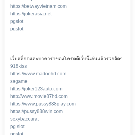
https://betwayvietnam.com
https://jokerasia.net
pgslot
pgslot
เว็บสล็อตและบาคาร่าของโครตดีเว็บนี้เล่นแล้วรวยจัดๆ
918kiss
https://www.madoohd.com
sagame
https://joker123auto.com
http://www.movie87hd.com
https://www.pussy888play.com
https://pussy888win.com
sexybaccarat
pg slot
pgslot