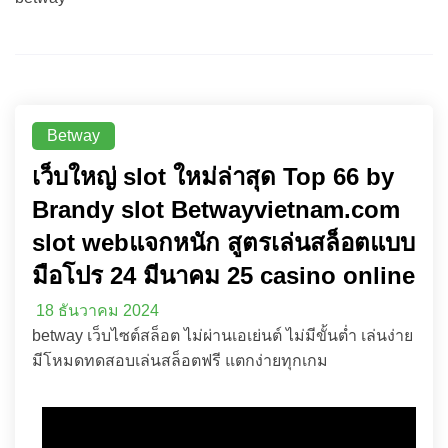
Betway
เว็บใหญ่ slot ใหม่ล่าสุด Top 66 by
Brandy slot Betwayvietnam.com
slot webแจกหนัก สูตรเล่นสล็อตแบบ
มือโปร 24 มีนาคม 25 casino online
18 ธันวาคม 2024
betway เว็บไซต์สล็อต ไม่ผ่านเอเย่นต์ ไม่มีขั้นต่ำ เล่นง่าย
มีโหมดทดสอบเล่นสล็อตฟรี แตกง่ายทุกเกม