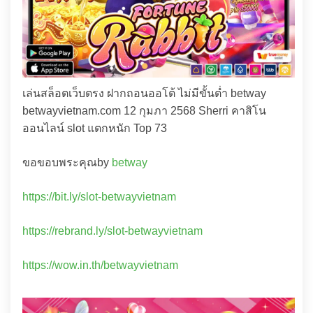
เล่นสล็อตเว็บตรง ฝากถอนออโต้ ไม่มีขั้นต่ำ betway
betwayvietnam.com 12 กุมภา 2568 Sherri คาสิโน
ออนไลน์ slot แตกหนัก Top 73
ขอขอบพระคุณby
betway
https://bit.ly/slot-betwayvietnam
https://rebrand.ly/slot-betwayvietnam
https://wow.in.th/betwayvietnam