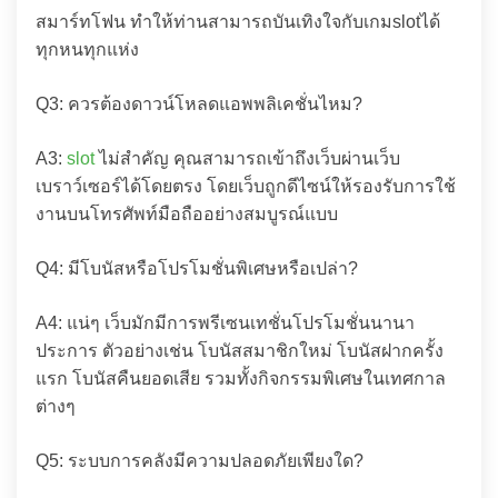
สมาร์ทโฟน ทำให้ท่านสามารถบันเทิงใจกับเกมslotได้
ทุกหนทุกแห่ง
Q3: ควรต้องดาวน์โหลดแอพพลิเคชั่นไหม?
A3:
slot
ไม่สำคัญ คุณสามารถเข้าถึงเว็บผ่านเว็บ
เบราว์เซอร์ได้โดยตรง โดยเว็บถูกดีไซน์ให้รองรับการใช้
งานบนโทรศัพท์มือถืออย่างสมบูรณ์แบบ
Q4: มีโบนัสหรือโปรโมชั่นพิเศษหรือเปล่า?
A4: แน่ๆ เว็บมักมีการพรีเซนเทชั่นโปรโมชั่นนานา
ประการ ตัวอย่างเช่น โบนัสสมาชิกใหม่ โบนัสฝากครั้ง
แรก โบนัสคืนยอดเสีย รวมทั้งกิจกรรมพิเศษในเทศกาล
ต่างๆ
Q5: ระบบการคลังมีความปลอดภัยเพียงใด?