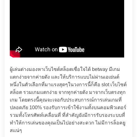
ผู้เล่นต่างมองหาเว็บไซต์สล็อตเชื่อใจได้ betway มีเกม
แตกง่ายจากค่ายดัง และให้บริการแบบไม่ผ่านเอเย่นต์
หนึ่งในตัวเลือกที่มาแรงสุดๆในวงการนี้ก็คือ slot เว็บไซต์
สล็อต รวมเกมแตกง่าย จากทุกค่ายดัง มาจากเว็บตรงทุก
เกม โดยตรงนี้คุณจะเจอกับประสบการณ์การเล่นเกมที่
ปลอดภัย 100% รองรับการเข้าใช้งานทั้งบนคอมพิวเตอร์
รวมทั้งโทรศัพท์เคลื่อนที่ ที่สำคัญยังมีการรับรองระบบที่
ทำให้การเล่นของคุณเป็นไปอย่างสะดวก ไม่มีการล็อคยู
สแน่ๆ