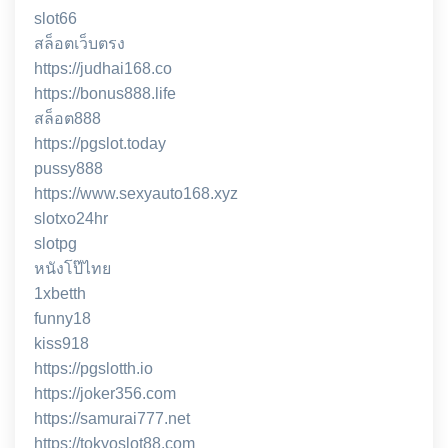
slot66
สล็อตเว็บตรง
https://judhai168.co
https://bonus888.life
สล็อต888
https://pgslot.today
pussy888
https://www.sexyauto168.xyz
slotxo24hr
slotpg
หนังโป๊ไทย
1xbetth
funny18
kiss918
https://pgslotth.io
https://joker356.com
https://samurai777.net
https://tokyoslot88.com