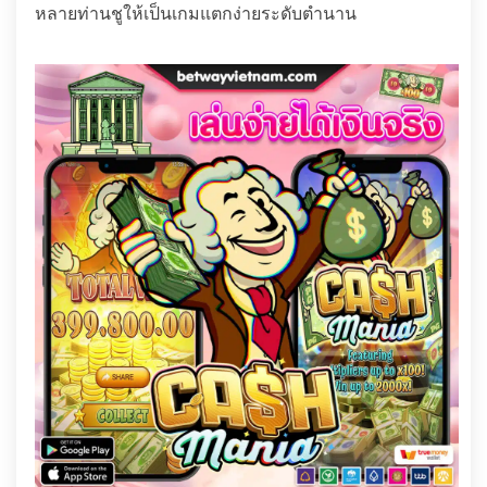
หลายท่านชูให้เป็นเกมแตกง่ายระดับตำนาน