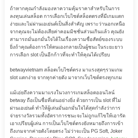
ถ้าหากคุณกำลังมองหาความคุ้มราคาสำหรับในการ
ลงทุนเล่นสล็อต การเลือกเว็บไซต์สล็อตตรงที่มีเกมแตก
ง่ายและไม่ผ่านเอเย่นต์เป็นสิ่งสำคัญ เพราะว่านอกเหนือ
จากคุณจะไม่ต้องเสียค่าคอมมิชชั่นส่วนเกินแล้ว คุณยัง
สามารถมั่นอกมั่นใจได้ในเรื่องความซื่อสัตย์ของระบบ
ยิ่งถ้าคุณต้องการให้ตนเองกลายเป็นผู้ชนะในระยะยาว
การเลือก slot เป็นอีกก้าวที่จะทำให้คุณได้เปรียบ
betwayvietnam สล็อตเว็บไซต์ตรง มาแรงสุดๆรวมเกม
slot แตกง่าย จากทุกค่ายดัง มาจากเว็บไซต์ตรงทุกเกม
แม้เอ่ยถึงความมาแรงในวงการเกมสล็อตออนไลน์
betway ถือเป็นชื่อที่เด่นอย่างยิ่ง ด้วยการเป็น slot ที่ไม่
ผ่านเอเย่นต์ ทำให้ผู้เล่นมั่นอกมั่นใจได้สุดกำลังว่าการ
จ่ายรางวัลรวมทั้งอัตราการชนะจะไม่ถูกแก้ไขให้เอารัด
เอาเปรียบผู้เล่น การเป็นเว็บไซต์ตรงยังหมายถึงการเข้า
ถึงเกมจากค่ายดังโดยตรง ไม่ว่าจะเป็น PG Soft, Joker