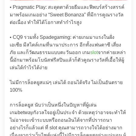
• Pragmatic Play: สะดุดตาด้วยธีมและฟีพบร์สร้างสรรค์
มาพร้อมเกมอย่าง “Sweet Bonanza” ที่มีการคูณรางวัล
ต่อเนื่อง ทำให้ได้โอกาสทำกำไรสูง
• CQ9 รวมทั้ง Spadegaming: ค่ายเกมมาแรงในฝั่ง
เอเชีย มีสไตล์เกมที่นานาประการ อีกทั้งแฟนตาซี เสี่ยง
ภัย และก็วัฒนธรรมแบบตะวันออก เกม
slot
จากค่ายเหล่า
นี้มักมาพร้อมโบนัสฟรีสปินแล้วก็ตัวคูณรางวัลที่เอื้อให้ผู้
เล่นได้กำไรได้ง่าย
ไม่มีการล็อคยูสแน่ๆ เล่นได้ ถอนได้จริง ไม่เป็นอันตราย
100%
การล็อคยูส นับว่าเป็นหนึ่งในปัญหาที่ผู้เล่น
เกมbetwayกังวลใจอยู่เป็นประจำ ด้วยเหตุว่าอาจจะทำให้
ไม่อาจจะเข้าระบบหรือถอนเงินได้จากที่ปรารถนา
อย่างไรก็แล้วแต่ ที่ slot คุณสามารถวางใจได้อย่างมาก
เนื่องจากว่าเว็บไซต์แห่งนี้ไม่มีการล็อคยูสอย่างแน่นอน ผู้