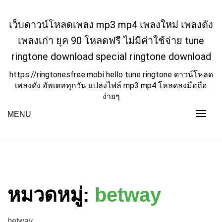
Skip
to
เว็บดาวน์โหลดเพลง mp3 mp4 เพลงใหม่ เพลงดัง
content
เพลงเก่า ยุค 90 โหลดฟรี ไม่มีค่าใช้จ่าย tune
ringtone download special ringtone download
https://ringtonesfree.mobi hello tune ringtone ดาวน์โหลด
เพลงดัง อัพเดททุกวัน แปลงไฟล์ mp3 mp4 โหลดลงมือถือ
ง่ายๆ
MENU
หมวดหมู่:
betway
betway