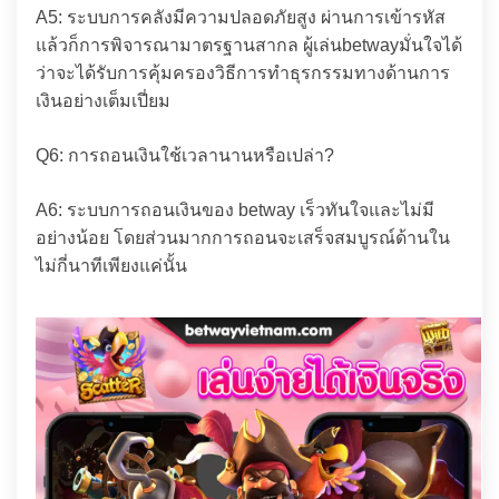
A5: ระบบการคลังมีความปลอดภัยสูง ผ่านการเข้ารหัส
แล้วก็การพิจารณามาตรฐานสากล ผู้เล่นbetwayมั่นใจได้
ว่าจะได้รับการคุ้มครองวิธีการทำธุรกรรมทางด้านการ
เงินอย่างเต็มเปี่ยม
Q6: การถอนเงินใช้เวลานานหรือเปล่า?
A6: ระบบการถอนเงินของ betway เร็วทันใจและไม่มี
อย่างน้อย โดยส่วนมากการถอนจะเสร็จสมบูรณ์ด้านใน
ไม่กี่นาทีเพียงแค่นั้น