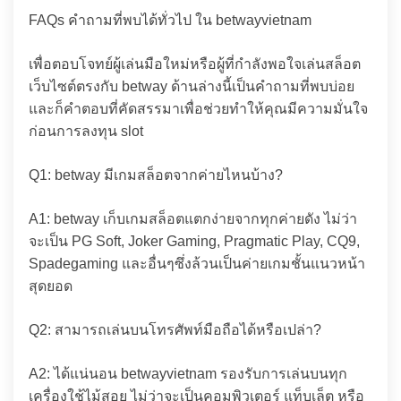
FAQs คำถามที่พบได้ทั่วไป ใน betwayvietnam
เพื่อตอบโจทย์ผู้เล่นมือใหม่หรือผู้ที่กำลังพอใจเล่นสล็อต
เว็บไซต์ตรงกับ betway ด้านล่างนี้เป็นคำถามที่พบบ่อย
และก็คำตอบที่คัดสรรมาเพื่อช่วยทำให้คุณมีความมั่นใจ
ก่อนการลงทุน slot
Q1: betway มีเกมสล็อตจากค่ายไหนบ้าง?
A1: betway เก็บเกมสล็อตแตกง่ายจากทุกค่ายดัง ไม่ว่า
จะเป็น PG Soft, Joker Gaming, Pragmatic Play, CQ9,
Spadegaming และอื่นๆซึ่งล้วนเป็นค่ายเกมชั้นแนวหน้า
สุดยอด
Q2: สามารถเล่นบนโทรศัพท์มือถือได้หรือเปล่า?
A2: ได้แน่นอน betwayvietnam รองรับการเล่นบนทุก
เครื่องใช้ไม้สอย ไม่ว่าจะเป็นคอมพิวเตอร์ แท็บเล็ต หรือ