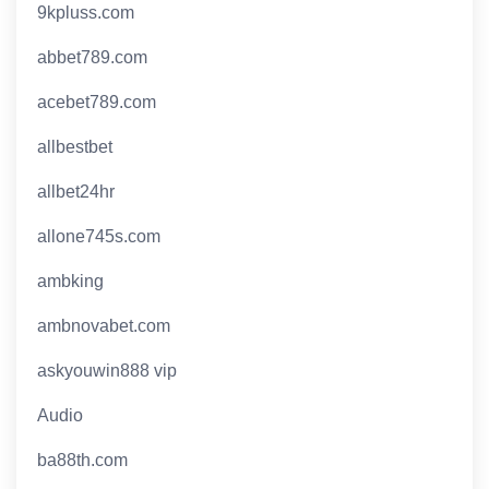
9kpluss.com
abbet789.com
acebet789.com
allbestbet
allbet24hr
allone745s.com
ambking
ambnovabet.com
askyouwin888 vip
Audio
ba88th.com