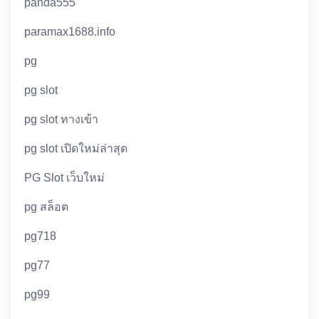
panda555
paramax1688.info
pg
pg slot
pg slot ทางเข้า
pg slot เปิดใหม่ล่าสุด
PG Slot เว็บใหม่
pg สล็อต
pg718
pg77
pg99