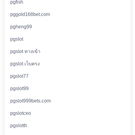
pgfish
pggold168bet.com
pgheng99
pgslot
pgslot ทางเข้า
pgslot เว็บตรง
pgslot77
pgslot99
pgslot999bets.com
pgslotceo
pgslotth