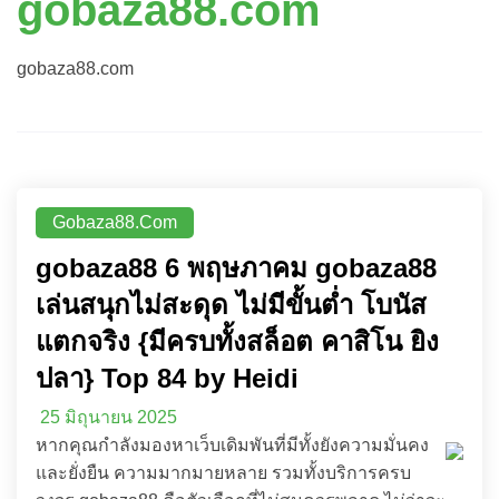
gobaza88.com
gobaza88.com
Gobaza88.com
gobaza88 6 พฤษภาคม gobaza88
เล่นสนุกไม่สะดุด ไม่มีขั้นต่ำ โบนัส
แตกจริง {มีครบทั้งสล็อต คาสิโน ยิง
ปลา} Top 84 by Heidi
25 มิถุนายน 2025
หากคุณกำลังมองหาเว็บเดิมพันที่มีทั้งยังความมั่นคง
และยั่งยืน ความมากมายหลาย รวมทั้งบริการครบ