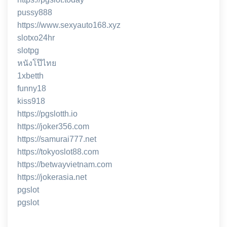
pussy888
https://www.sexyauto168.xyz
slotxo24hr
slotpg
หนังโป๊ไทย
1xbetth
funny18
kiss918
https://pgslotth.io
https://joker356.com
https://samurai777.net
https://tokyoslot88.com
https://betwayvietnam.com
https://jokerasia.net
pgslot
pgslot