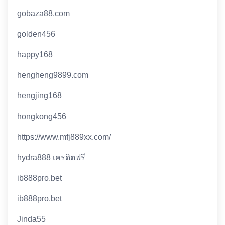
gobaza88.com
golden456
happy168
hengheng9899.com
hengjing168
hongkong456
https://www.mfj889xx.com/
hydra888 เครดิตฟรี
ib888pro.bet
ib888pro.bet
Jinda55