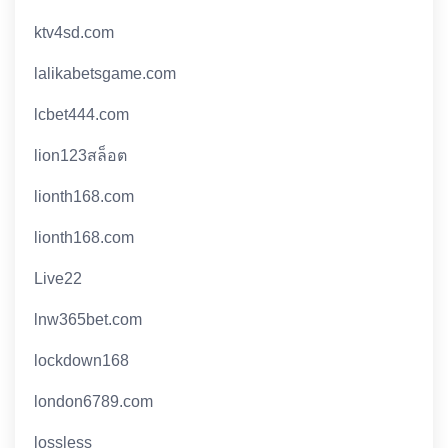
ktv4sd.com
lalikabetsgame.com
lcbet444.com
lion123สล็อต
lionth168.com
lionth168.com
Live22
lnw365bet.com
lockdown168
london6789.com
lossless