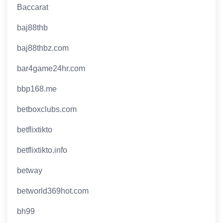
Baccarat
baj88thb
baj88thbz.com
bar4game24hr.com
bbp168.me
betboxclubs.com
betflixtikto
betflixtikto.info
betway
betworld369hot.com
bh99