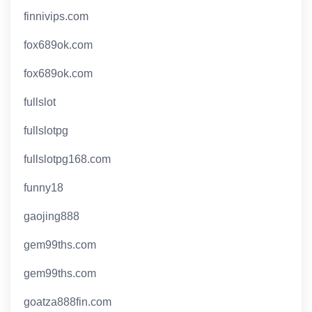
finnivips.com
fox689ok.com
fox689ok.com
fullslot
fullslotpg
fullslotpg168.com
funny18
gaojing888
gem99ths.com
gem99ths.com
goatza888fin.com