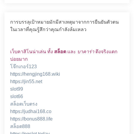
การบรรลุเป้าหมายมักมีสาเหตุมาจากการยืนยันตัวตน
ในเวลาที่คุณรู้สึกว่าคุณกำลังล้มเหลว
เว็บคาสิโนน่าเล่น ทั้ง
สล็อต
และ
บาคาร่า
ตึงจริงแตก
บ่อยมาก
โจ๊กเกอร์123
https://hengjing168.wiki
https://jin55.net
slot99
slot66
สล็อตเว็บตรง
https://judhai168.co
https://bonus888.life
สล็อต888
https://pgslot.today