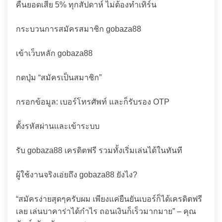
คืนยอดเสีย 5% ทุกสัปดาห์ ไม่ต้องทำเทิร์น
กระบวนการสมัครสมาชิก gobaza88
เข้าเว็บหลัก gobaza88
กดปุ่ม “สมัครเป็นสมาชิก”
กรอกข้อมูล: เบอร์โทรศัพท์ และก็รับรอง OTP
ตั้งรหัสผ่านและเข้าระบบ
รับ gobaza88 เครดิตฟรี รวมทั้งเริ่มเล่นได้ในทันที
ผู้ใช้งานจริงเอ่ยถึง gobaza88 ยังไง?
“สมัครง่ายสุดๆครับผม เพียงแค่ยืนยันเบอร์ก็ได้เครดิตฟรี
เลย เล่นบาคาร่าได้กำไร ถอนเงินก็เร็วมากมาย” – คุณ