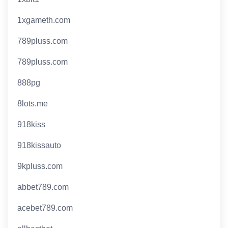
1xgameth.com
789pluss.com
789pluss.com
888pg
8lots.me
918kiss
918kissauto
9kpluss.com
abbet789.com
acebet789.com