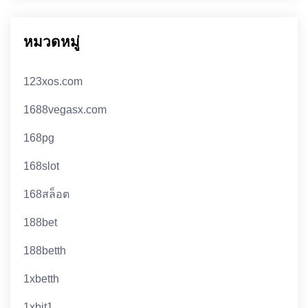
หมวดหมู่
123xos.com
1688vegasx.com
168pg
168slot
168สล็อต
188bet
188betth
1xbetth
1xbit1