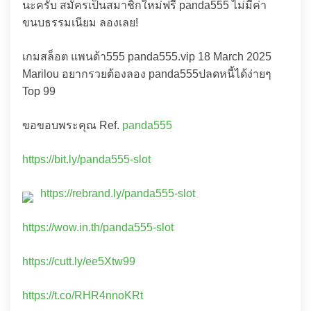
นะครับ สมัครเป็นสมาชิกใหม่ฟรี panda555 ไม่มีค่า
ขนบธรรมเนียม ลองเลย!
เกมสล็อต แพนด้า555 panda555.vip 18 March 2025
Marilou อยากรวยต้องลอง panda555ปลดหนี้ได้ง่ายๆ
Top 99
ขอขอบพระคุณ Ref.
panda555
https://bit.ly/panda555-slot
https://rebrand.ly/panda555-slot
https://wow.in.th/panda555-slot
https://cutt.ly/ee5Xtw99
https://t.co/RHR4nnoKRt