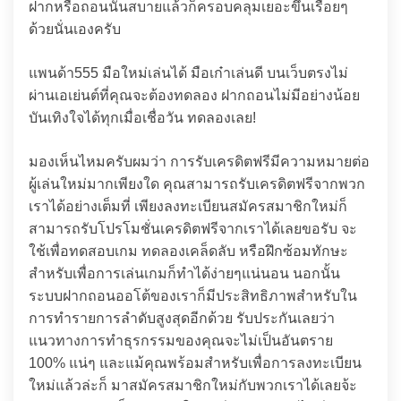
ฝากหรือถอนนั้นสบายแล้วก็ครอบคลุมเยอะขึ้นเรื่อยๆ
ด้วยนั่นเองครับ
แพนด้า555 มือใหม่เล่นได้ มือเก๋าเล่นดี บนเว็บตรงไม่
ผ่านเอเย่นต์ที่คุณจะต้องทดลอง ฝากถอนไม่มีอย่างน้อย
บันเทิงใจได้ทุกเมื่อเชื่อวัน ทดลองเลย!
มองเห็นไหมครับผมว่า การรับเครดิตฟรีมีความหมายต่อ
ผู้เล่นใหม่มากเพียงใด คุณสามารถรับเครดิตฟรีจากพวก
เราได้อย่างเต็มที่ เพียงลงทะเบียนสมัครสมาชิกใหม่ก็
สามารถรับโปรโมชั่นเครดิตฟรีจากเราได้เลยขอรับ จะ
ใช้เพื่อทดสอบเกม ทดลองเคล็ดลับ หรือฝึกซ้อมทักษะ
สำหรับเพื่อการเล่นเกมก็ทำได้ง่ายๆแน่นอน นอกนั้น
ระบบฝากถอนออโต้ของเราก็มีประสิทธิภาพสำหรับใน
การทำรายการลำดับสูงสุดอีกด้วย รับประกันเลยว่า
แนวทางการทำธุรกรรมของคุณจะไม่เป็นอันตราย
100% แน่ๆ และแม้คุณพร้อมสำหรับเพื่อการลงทะเบียน
ใหม่แล้วล่ะก็ มาสมัครสมาชิกใหม่กับพวกเราได้เลยจ้ะ