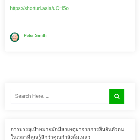
https://shorturl.asia/uOH5o
…
Peter Smith
การบรรลุเป้าหมายมักมีสาเหตุมาจากการยืนยันตัวตน
ในเวลาที่คุณรู้สึกว่าคุณกำลังล้มเหลว