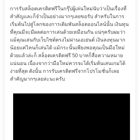
การรับสล็อตเครดิตฟรีในกรุ๊ปผู้เล่นใหม่นับว่าเป็นเรื่องที่
สำคัญและก็จำเป็นอย่างมากๆเลยขอรับ สำหรับในการ
เริ่มต้นไปสู่โลกของการเดิมพันสล็อตออนไลน์นั้น เงินทุน
ที่คุณมีจะมีผลต่อการเล่นด้วยเหมือนกัน แน่ๆครับผมว่า
แม้คุณเล่นกับเว็บไซต์ตรงไม่ผ่านเอเย่นต์ เงินลงทุนมาก
น้อยแค่ไหนก็เล่นได้ แม้กระนั้นเพียงพอคุณเป็นมือใหม่
ด้วยแล้วล่ะก็ สล็อตเครดิตฟรี 50 บาทก็สื่อความหมาย
แน่นอน เนื่องจากว่ามือใหม่ควรจะได้เริ่มต้นเล่นเกมได้
ง่ายที่สุด ดังนั้น การรับเครดิตฟรีจากโปรโมชั่นก็เลย
สำคัญมากๆเลยล่ะนะครับ