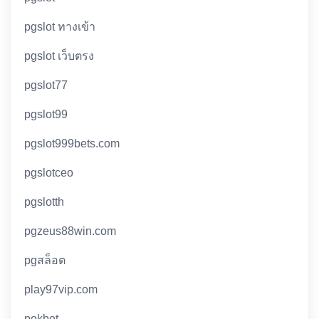
pgslot ทางเข้า
pgslot เว็บตรง
pgslot77
pgslot99
pgslot999bets.com
pgslotceo
pgslotth
pgzeus88win.com
pgสล็อต
play97vip.com
pokbet