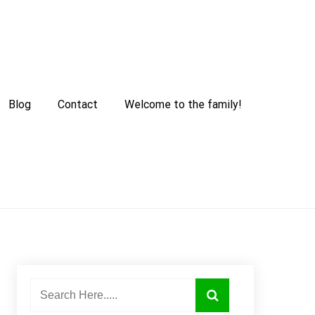
Blog
Contact
Welcome to the family!