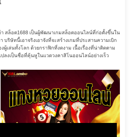
้
้า สล็อต1688 เป็นผู้พัฒนาเกมสล็อตออนไลน์ที่ก่อตั้งขึ้นใน
 บริษัทนี้เอาจริงเอาจังที่จะสร้างเกมที่ประสานความเบิก
ล่นทั้งโลก ด้วยกราฟิกที่งดงาม เนื้อเรื่องที่น่าติดตาม
แปลงเป็นชื่อที่คุ้นหูในแวดวงคาสิโนออนไลน์อย่างเร็ว