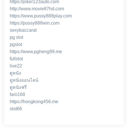
https://joker123auto.com
http://www.movie87hd.com
https://www.pussy888play.com
https://pussy888win.com
sexybaccarat
pg slot
pgslot
https://www.pgheng99.me
fullslot
live22
ดูหนัง
ดูหนังออนไลน์
ดูหนังฟรี
faro168
https://hongkong456.me
slot66