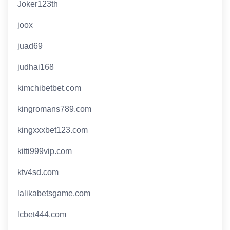
Joker123th
joox
juad69
judhai168
kimchibetbet.com
kingromans789.com
kingxxxbet123.com
kitti999vip.com
ktv4sd.com
lalikabetsgame.com
lcbet444.com