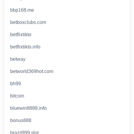
bbp168.me
betboxclubs.com
betflixtikto
betflixtikto.info
betway
betworld369hot.com
bh99
bitcoin
bluewin8888.info
bonus888
brazil999 slot