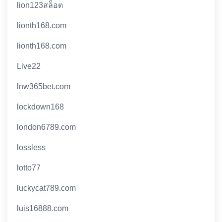
lion123สล็อต
lionth168.com
lionth168.com
Live22
lnw365bet.com
lockdown168
london6789.com
lossless
lotto77
luckycat789.com
luis16888.com