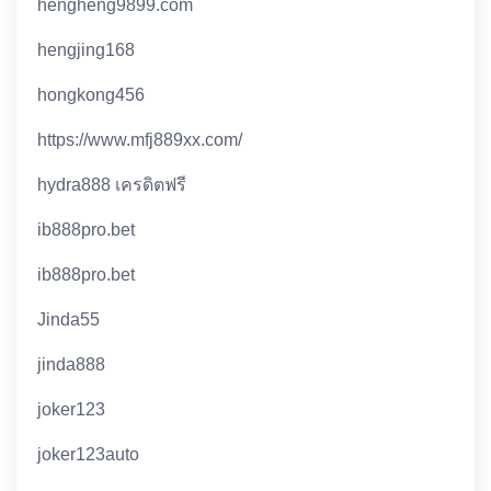
hengheng9899.com
hengjing168
hongkong456
https://www.mfj889xx.com/
hydra888 เครดิตฟรี
ib888pro.bet
ib888pro.bet
Jinda55
jinda888
joker123
joker123auto