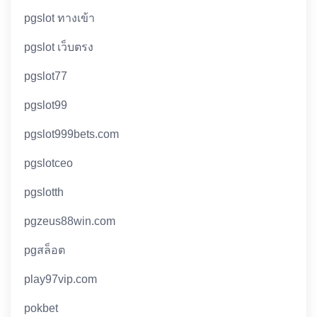
pgslot ทางเข้า
pgslot เว็บตรง
pgslot77
pgslot99
pgslot999bets.com
pgslotceo
pgslotth
pgzeus88win.com
pgสล็อต
play97vip.com
pokbet