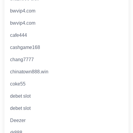
bwvip4.com
bwvip4.com
cafe444
cashgame168
chang7777
chinatown888.win
coke55
debet slot
debet slot
Deezer
dr888