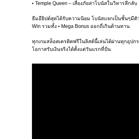
• Temple Queen – เสี่ยงภัยล่าโบนัสในวิหารลึกลับ
ธีมอียิปต์สุดได้รับความนิยม โบนัสแจกเป็นชั้นๆมีตั
Win รวมทั้ง • Mega Bonus ออกถี่เกินต้านทาน
ทุกเกมสล็อตเครดิตฟรีในลิสต์นี้เล่นได้ผ่านทุกอุปกรณ
โอกาสรับเงินจริงได้ตั้งแต่วันแรกที่ปั่น