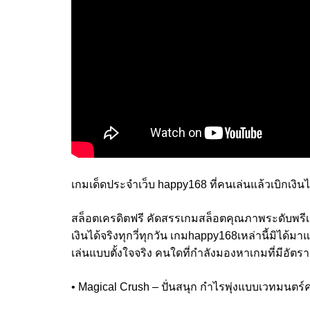
เกมเด็ดประจำเว็บ happy168 ที่คนเล่นแล้วเบิกเงินไ
สล็อตเครดิตฟรี คัดสรรเกมสล็อตคุณภาพระดับพรีเมี
เงินได้จริงทุกวี่ทุกวัน เกมhappy168เหล่านี้มิได้มา
เล่นแบบตั้งใจจริง คนใดที่กำลังมองหาเกมที่มีอัต
• Magical Crush – ปั่นสนุก กำไรพุ่งแบบเวทมนตร