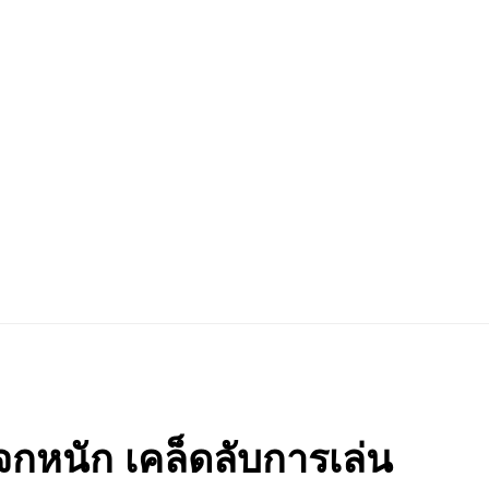
หนัก เคล็ดลับการเล่น