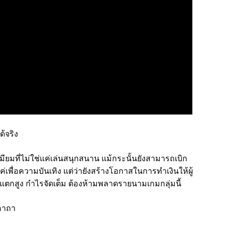
ด้จริง
ยมที่ไม่ใช่แค่เล่นสนุกสนาน แม้กระนั้นยังสามารถเบิก
แค่เพื่อความบันเทิง แต่ว่ายังสร้างโอกาสในการทำเงินให้ผู้
ราแตกสูง กำไรจัดเต็ม ต้องห้ามพลาดรายนามเกมกลุ่มนี้
์คาถา