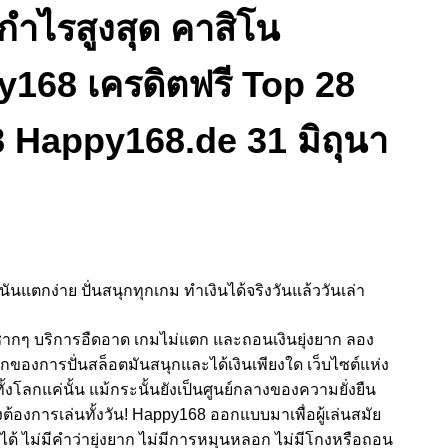
้กำไรสูงสุด คาสิโน
y168 เครดิตฟรี Top 28
 Happy168.de 31 มิถุนา
แตกง่าย ปั่นสนุกทุกเกม ทำเงินได้จริงวันแล้ววันเล่า
ซ้ำๆซากๆ บริการอืดอาด เกมไม่แตก และถอนเงินยุ่งยาก ลอง
กของการปั่นสล็อตมันสนุกและได้เงินเพียงใด เว็บไซต์แห่ง
้งโลกแค่นั้น แม้กระนั้นยังเป็นศูนย์กลางของความยั่งยืน
งต้องการเล่นทั้งวัน! Happy168 ออกแบบมาเพื่อผู้เล่นสมัย
ได้ ไม่มีคำว่ายุ่งยาก ไม่มีการหมุนหลอก ไม่มีโกงหรือถอน