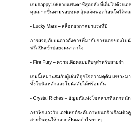
เกมhappy168สายแฟนตาซีสุดอลัง ที่เต็มไปด้วยเอฟ
คูณมากขึ้นตามรอบชนะ ลุ้นแจ็คพอตก้อนโตได้ต
• Lucky Mars – สล็อตอวกาศมาแรงที่ปี
การผจญภัยบนดาวอังคารที่มากับการแตกของโบนัสที่ไม
ฟรีสปินเข้าบ่อยจนน่าตกใจ
• Fire Fury – ความเดือดแบบดิบๆสำหรับสายฝ่า
เกมนี้เหมาะสมกับผู้เล่นที่ถูกใจความดุดัน เพราะ
ทั้งโบนัสหลักและโบนัสลับได้พร้อมกัน
• Crystal Riches – อัญมณีแห่งโชคลาภที่แตกหนัก
กราฟิกแวววับ เอฟเฟกต์ระดับภาพยนตร์ พร้อมตัวคูณ
สายปั้นทุนให้กลายเป็นผลกำไรยาวๆ