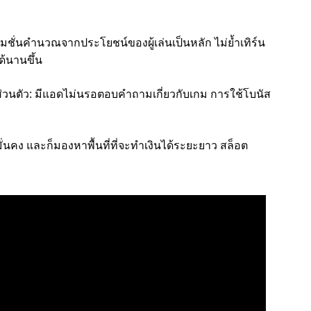
ปรโมชั่นคำนวณจากประโยชน์ของผู้เล่นเป็นหลัก ไม่ย้ำเทิร์น
ได้นานขึ้น
นส่วนตัว: มีแอดไม่นรอตอบคำถามเกี่ยวกับเกม การใช้โบนัส
่นคง และก็มองหาพื้นที่ที่จะทำเงินได้ระยะยาว สล็อต