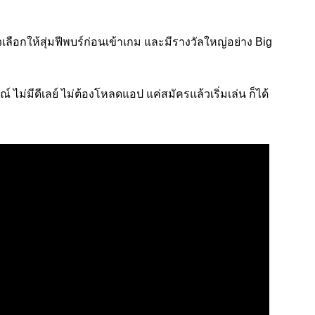
วเลือกให้สุ่มฟีพบร์ก่อนเข้าเกม และมีรางวัลใหญ่อย่าง Big
์ ไม่มีดีเลย์ ไม่ต้องโหลดแอป แค่สมัครแล้วเริ่มเล่น ก็ได้