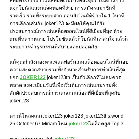
สล็อตโจ๊กเกอร์ เป็นสล็อตเว็บตรงที่สะดุดตาในด้านการ
แจกโบนัสและก็แจ็คพอตที่ง่าย การสมัครสมาชิกที่
รวดเร็ว รวมทั้งระบบฝาก-ถอนอัตโนมัติข้างใน 1 วินาที
การเลือกเล่นกับ joker123 จะมีผลให้คุณได้รับ
ประสบการณ์การเล่นสล็อตออนไลน์ที่ดีเยี่ยมที่สุด ด้วย
เกมที่หลากหลาย โปรโมชั่นแล้วก็โบนัสที่น่าสนใจ แล้วก็
ระบบการทำธุรกรรมที่สบายและปลอดภัย
แม้คุณกำลังมองหาแพลตฟอร์มเกมสล็อตออนไลน์ที่มอบ
ความสะดวกสบายรวมทั้งจังหวะสำหรับการทำเงินที่สุด
ยอด
JOKER123
joker123th เป็นตัวเลือกที่ไม่สมควร
พลาด ลงทะเบียนวันนี้เพื่อเริ่มต้นการเล่นเกมรวมทั้ง
สัมผัสประสบการณ์การเล่นเกมสล็อตที่ดีเยี่ยมที่สุดกับ
joker123
ดาวน์โหลดเกมJoker123 joker123 joker123ths.world
26 October 67 Miriam ใหม่
joker123
ไม่ล็อคยูส Top 31
ขอขอบคุณมาก Ref.
joker123