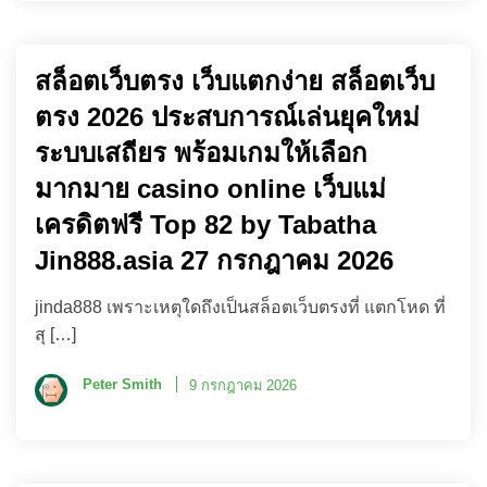
สล็อตเว็บตรง เว็บแตกง่าย สล็อตเว็บ
ตรง 2026 ประสบการณ์เล่นยุคใหม่
ระบบเสถียร พร้อมเกมให้เลือก
มากมาย casino online เว็บแม่
เครดิตฟรี Top 82 by Tabatha
Jin888.asia 27 กรกฎาคม 2026
jinda888 เพราะเหตุใดถึงเป็นสล็อตเว็บตรงที่ แตกโหด ที่
สุ […]
Peter Smith
9 กรกฎาคม 2026