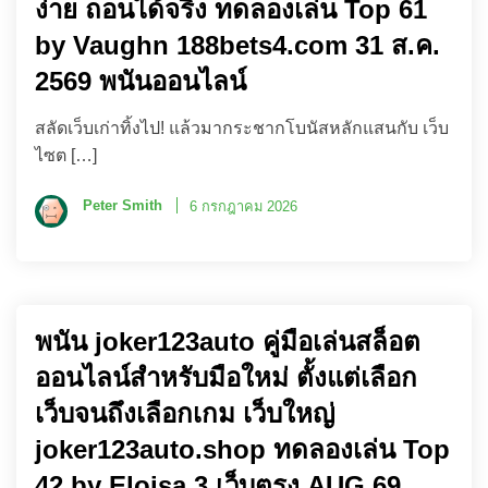
ง่าย ถอนได้จริง ทดลองเล่น Top 61
by Vaughn 188bets4.com 31 ส.ค.
2569 พนันออนไลน์
สลัดเว็บเก่าทิ้งไป! แล้วมากระชากโบนัสหลักแสนกับ เว็บ
ไซต […]
Peter Smith
6 กรกฎาคม 2026
พนัน joker123auto คู่มือเล่นสล็อต
ออนไลน์สำหรับมือใหม่ ตั้งแต่เลือก
เว็บจนถึงเลือกเกม เว็บใหญ่
joker123auto.shop ทดลองเล่น Top
42 by Eloisa 3 เว็บตรง AUG 69