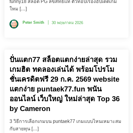
funny18 สล็อต PG ลิขสิทธิ์แท้ ตัวท็อปเรื่องอัปเดตเกม
ใหม […]
Peter Smith
30 พฤษภาคม 2026
ปั่นแตก77 สล็อตแตกง่ายล่าสุด รวม
เกมฮิต ทดลองเล่นได้ พร้อมโปรโม
ชั่นเครดิตฟรี 29 ก.ค. 2569 website
แตกง่าย puntaek77.fun พนัน
ออนไลน์ เว็บใหญ่ ใหม่ล่าสุด Top 36
by Cameron
3 วิธีการเลือกเกมบน puntaek77 เกมแบบไหนเหมาะสม
กับสายทุน […]