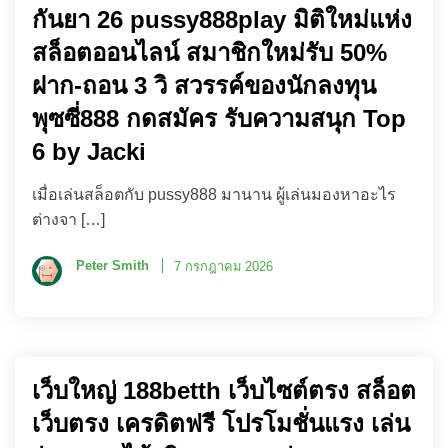
กันยา 26 pussy888play มิติใหม่แห่ง
สล็อตออนไลน์ สมาชิกใหม่รับ 50%
ฝาก-ถอน 3 วิ สวรรค์ของนักลงทุน
พุซซี่888 กดสมัคร รับความสนุก Top
6 by Jacki
เมื่อเล่นสล็อตกับ pussy888 มานาน ผู้เล่นมองหาอะไร
ต่างจา […]
Peter Smith
7 กรกฎาคม 2026
เว็บใหญ่ 188betth เว็บไซต์ตรง สล็อต
เว็บตรง เครดิตฟรี โปรโมชั่นแรง เล่น