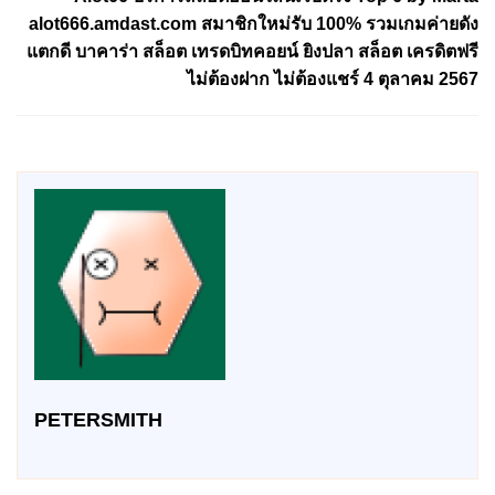
alot666.amdast.com สมาชิกใหม่รับ 100% รวมเกมค่ายดัง
แตกดี บาคาร่า สล็อต เทรดบิทคอยน์ ยิงปลา สล็อต เครดิตฟรี
ไม่ต้องฝาก ไม่ต้องแชร์ 4 ตุลาคม 2567
PETERSMITH