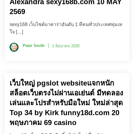
Alexandra sexy168b.com 10 MAY
2569
sexy168 เว็บไซต์บาคาร่าอันดับ 1 ที่คนทั่วประเทศทุ่มเท
ใจ […]
Peter Smith
1 มิถุนายน 2026
เว็บใหญ่ pgslot websiteแจกหนัก
สล็อตเว็บตรงไม่ผ่านเอเย่นต์ มีทดลอง
เล่นและโปรสำหรับมือใหม่ ใหม่ล่าสุด
Top 34 by Kirk funny18d.com 20
พฤษภาคม 69 casino