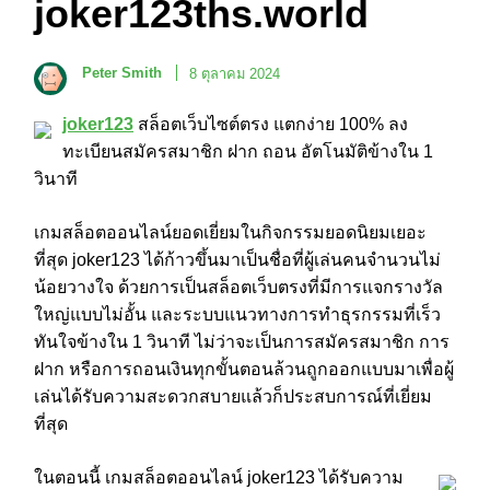
joker123ths.world
Peter Smith
8 ตุลาคม 2024
joker123
สล็อตเว็บไซต์ตรง แตกง่าย 100% ลง
ทะเบียนสมัครสมาชิก ฝาก ถอน อัตโนมัติข้างใน 1
วินาที
เกมสล็อตออนไลน์ยอดเยี่ยมในกิจกรรมยอดนิยมเยอะ
ที่สุด joker123 ได้ก้าวขึ้นมาเป็นชื่อที่ผู้เล่นคนจำนวนไม่
น้อยวางใจ ด้วยการเป็นสล็อตเว็บตรงที่มีการแจกรางวัล
ใหญ่แบบไม่อั้น และระบบแนวทางการทำธุรกรรมที่เร็ว
ทันใจข้างใน 1 วินาที ไม่ว่าจะเป็นการสมัครสมาชิก การ
ฝาก หรือการถอนเงินทุกขั้นตอนล้วนถูกออกแบบมาเพื่อผู้
เล่นได้รับความสะดวกสบายแล้วก็ประสบการณ์ที่เยี่ยม
ที่สุด
ในตอนนี้ เกมสล็อตออนไลน์ joker123 ได้รับความ