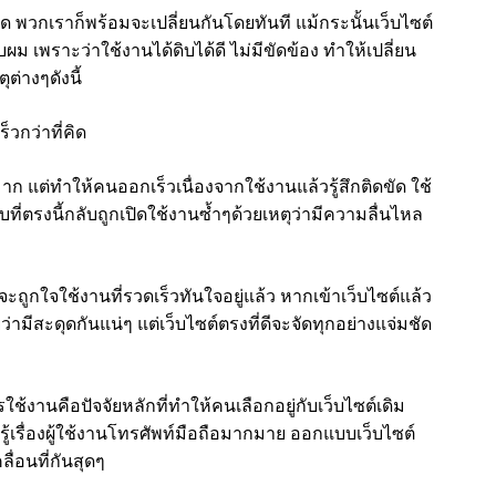
ด พวกเราก็พร้อมจะเปลี่ยนกันโดยทันที แม้กระนั้นเว็บไซต์
ับผม เพราะว่าใช้งานได้ดิบได้ดี ไม่มีขัดข้อง ทำให้เปลี่ยน
ต่างๆดังนี้
็วกว่าที่คิด
าก แต่ทำให้คนออกเร็วเนื่องจากใช้งานแล้วรู้สึกติดขัด ใช้
ที่ตรงนี้กลับถูกเปิดใช้งานซ้ำๆด้วยเหตุว่ามีความลื่นไหล
่จะถูกใจใช้งานที่รวดเร็วทันใจอยู่แล้ว หากเข้าเว็บไซต์แล้ว
ีสะดุดกันแน่ๆ แต่เว็บไซต์ตรงที่ดีจะจัดทุกอย่างแจ่มชัด
การใช้งานคือปัจจัยหลักที่ทำให้คนเลือกอยู่กับเว็บไซต์เดิม
ที่รู้เรื่องผู้ใช้งานโทรศัพท์มือถือมากมาย ออกแบบเว็บไซต์
่อนที่กันสุดๆ