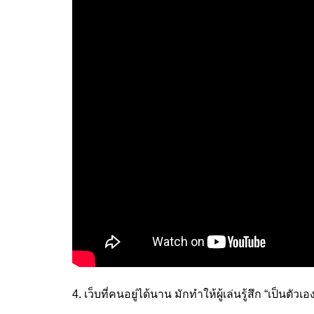
4. เว็บที่คนอยู่ได้นาน มักทำให้ผู้เล่นรู้สึก “เป็นตัวเ