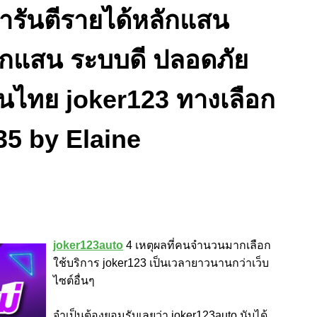
ารันตีรายได้หลักแสน
ักแสน ระบบดี ปลอดภัย
นไทย joker123 ทางเลือก
 35 by Elaine
joker123auto
4 เหตุผลที่คนจำนวนมากเลือก
ใช้บริการ joker123 เป็นเวลายาวนานกว่าเว็บ
ไซต์อื่นๆ
จำเป็นต้องยอมรับเลยว่า joker123auto นับได้