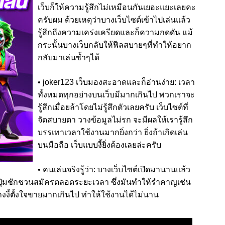
เว็บก็ให้ความรู้สึกไม่เหมือนกันเยอะแยะเลยคะ
ครับผม ด้วยเหตุว่าบางเว็บไซต์เข้าไปเล่นแล้ว
รู้สึกถึงความเคร่งเครียดและก็ความกดดัน แม้
กระนั้นบางเว็บกลับให้ฟีลสบายๆที่ทำให้อยาก
กลับมาเล่นซ้ำๆได้
• joker123 เว็บมองสะอาดและก็อ่านง่าย: เวลา
ทั้งหมดทุกอย่างบนเว็บมีมากเกินไป พวกเราจะ
รู้สึกเมื่อยล้าโดยไม่รู้สึกตัวเลยครับ เว็บไซต์ที่
จัดสบายตา วางข้อมูลไม่รก จะมีผลให้เรารู้สึก
บรรเทาเวลาใช้งานมากยิ่งกว่า ยิ่งถ้าเกิดเล่น
บนมือถือ เว็บแบบงี้ยิ่งต้องเลยล่ะครับ
• คนเล่นจริงรู้ว่า: บางเว็บไซต์เปิดมานานแล้ว
ปุ่มชักชวนสมัครตลอดระยะเวลา ซึ่งมันทำให้รำคาญเช่น
งงี้ตั้งใจขายมากเกินไป ทำให้ใช้งานได้ไม่นาน