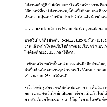
ใช้งานแล้วรู้สึกไม่ค่อยสบายใจหรือสร้างความอึดอั
โจ๊กเกอร์ที่เราใช้งานกันอยู่นี้ดันเป็นอีกแบบน่ะสิคร
เป็นความคุ้นเคยในชีวิตประจำวันไปแล้ว ด้วยต้นเหตุ
1. ความลื่นไถลในการใช้งาน คือสิ่งที่ผู้เล่นนึกออกเร
บางเว็บไซต์ที่อย่างกับ joker123auto จะมีเกมเยอะม
งานแล้วหนักใจ แต่เว็บไซต์ตรงมองเรียบกว่าแบบเว็บ
ไม่ต้องคิดเยอะแยะเวลาใช้งาน
• เข้าเกมไว พอใจตั้งแต่เริ่ม: คนเล่นมือถือส่วนใหญ
จำเป็นต้องโหลดนานๆหรือหาอะไรก็ไม่พบ บอกเลยว่าม
เข้าเกมง่าย ใช้งานได้ทันที
• เว็บไซต์ที่รู้เรื่องโทรศัพท์เคลื่อนที่: ความลื่นใน
อย่างนาน ซึ่งเว็บไซต์ที่เป็นอย่างงี้ชอบเป็นเว็บไซต์
สำหรับมือถือโดยเฉพาะ ทำให้ถูกใจสายโทรศัพท์เคลื