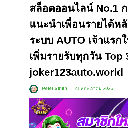
สล็อตออนไลน์ No.1 ก
แนะนำเพื่อนรายได้หล
ระบบ AUTO เจ้าแรกใ
เพิ่มรายรับทุกวัน Top
joker123auto.world
Peter Smith
21 พฤษภาคม 2026