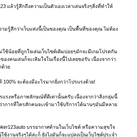
 แล้วรู้สึกถึงความเป็นตัวเองเวลาเล่นจริงๆสิ่งที่ทำให้
ามรู้สึกว่าเว็บแห่งนี้เป็นของคุณ เป็นพื้นที่ของคุณ ไม่ต้อง
ไม่ใช้น้อยที่ถูกใจเล่นเว็บไซต์เดิมบ่อยๆมักจะมีเกมโปรดกัน
งๆของคนเล่นก็จะเหิมใจในเรื่องนี้ไปเลยขอรับ เนื่องจากว่า
าด้วย
ด้ 100% จะต้องมีอะไรมากยิ่งกว่าโปรแรงด้วย!
รงหรือภาพลักษณ์ที่ดีเท่านั้นครับ เนื่องจากว่าสิ่งกลุ่มนี้
่ว่าการที่ใครสักคนจะเข้ามาใช้บริการได้นานๆมันมีหลาย
oker123auto บรรยากาศด้านในเว็บไซต์ หรือความสุขใจ
้ใช้งานจริงๆได้ล่ะก็ ยังไงมันก็จะแปลงเป็นเว็บไซต์ประจำ