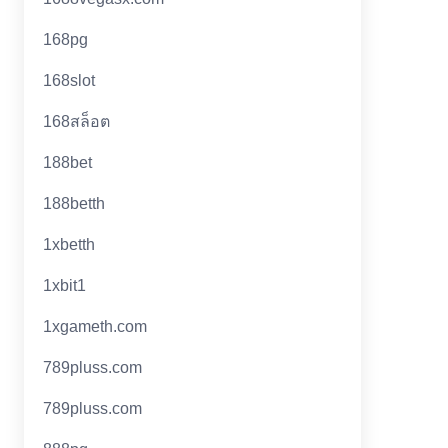
168pg
168slot
168สล็อต
188bet
188betth
1xbetth
1xbit1
1xgameth.com
789pluss.com
789pluss.com