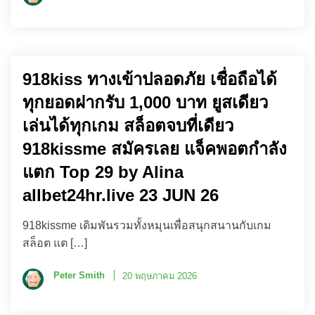
918kiss ทางเข้าปลอดภัย เชื่อถือได้
ทุกยอดฝากรับ 1,000 บาท ยูสเดียว
เล่นได้ทุกเกม สล็อตจบที่เดียว
918kissme สมัครเลย แจ็คพอตกำลัง
แตก Top 29 by Alina
allbet24hr.live 23 JUN 26
918kissme เดิมพันรวมทั้งหมุนเพื่อสนุกสนานกับเกม
สล็อต แต […]
Peter Smith
20 พฤษภาคม 2026