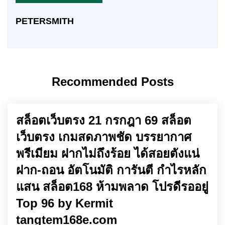
PETERSMITH
Recommended Posts
สล็อตเว็บตรง 21 กรกฎา 69 สล็อต
เว็บตรง เกมสดภาพชัด บรรยากาศ
พรีเมียม ฝากไม่ถึงร้อย ได้สอยตังแน่
ฝาก-ถอน อัตโนมัติ การันตี กำไรหลัก
แสน สล็อต168 ห้ามพลาด โปรดีรออยู่
Top 96 by Kermit
tangtem168e.com