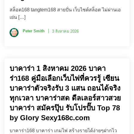
สล็อต168 tangtem168 สายปั่น เว็บไซต์สล็อต ไม่ผ่านเอ
เย่น […]
Peter Smith
3 สิงหาคม 2026
บาคาร่า 1 สิงหาคม 2026 บาคา
ร่า168 คู่มือเลือกเว็บไพ่ที่ควรรู้ เซียน
บาคาร่าตัวจริงรับ 3 แสน ถอนได้จริง
ทุกเวลา บาคาร่าสด ดีลเลอร์สาวสวย
บาคาร่า สมัครปุ๊บ รับโปรปั๊บ Top 78
by Glory Sexy168c.com
บาคาร่า168 บาคาร่า เกมไพ่ สร้างรายได้ง่ายๆฝากไว