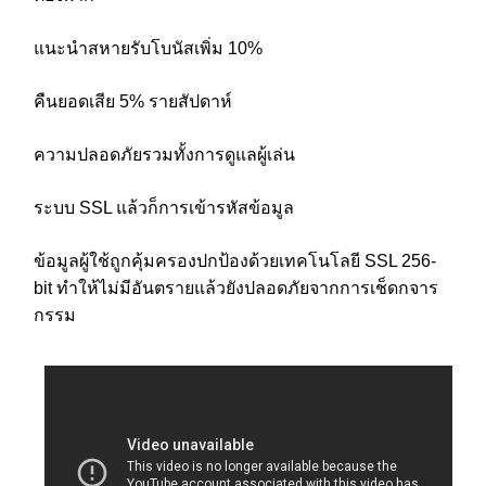
แนะนำสหายรับโบนัสเพิ่ม 10%
คืนยอดเสีย 5% รายสัปดาห์
ความปลอดภัยรวมทั้งการดูแลผู้เล่น
ระบบ SSL แล้วก็การเข้ารหัสข้อมูล
ข้อมูลผู้ใช้ถูกคุ้มครองปกป้องด้วยเทคโนโลยี SSL 256-
bit ทำให้ไม่มีอันตรายแล้วยังปลอดภัยจากการเช็ดกจาร
กรรม