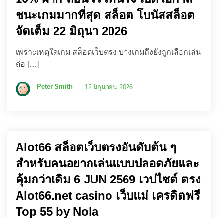
ชนะเกมมากที่สุด สล็อต โบนัสสล็อต
จัดเต็ม 22 มิถุนา 2026
เพราะเหตุใดเกม สล็อตเว็บตรง บางเกมถึงยังถูกเลือกเล่น
ต่อ […]
Peter Smith
12 มิถุนายน 2026
Alot66 สล็อตเว็บตรงอันดับต้น ๆ
สำหรับคนอยากเล่นแบบปลอดภัยและ
คุ้มกว่าเดิม 6 JUN 2569 เวปไซต์ ตรง
Alot66.net casino เว็บแม่ เครดิตฟรี
Top 55 by Nola