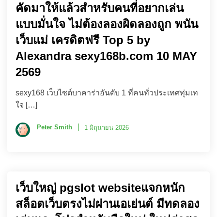
คัดมาให้แล้วสำหรับคนที่อยากเล่น
แบบมั่นใจ ไม่ต้องลองผิดลองถูก พนัน
เว็บแม่ เครดิตฟรี Top 5 by
Alexandra sexy168b.com 10 MAY
2569
sexy168 เว็บไซต์บาคาร่าอันดับ 1 ที่คนทั่วประเทศทุ่มเท
ใจ […]
Peter Smith
1 มิถุนายน 2026
เว็บใหญ่ pgslot websiteแจกหนัก
สล็อตเว็บตรงไม่ผ่านเอเย่นต์ มีทดลอง