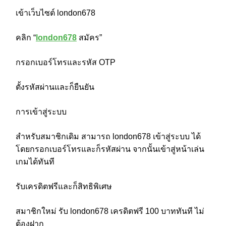
เข้าเว็บไซต์ london678
คลิก “
london678
สมัคร”
กรอกเบอร์โทรและรหัส OTP
ตั้งรหัสผ่านและก็ยืนยัน
การเข้าสู่ระบบ
สำหรับสมาชิกเดิม สามารถ london678 เข้าสู่ระบบ ได้
โดยกรอกเบอร์โทรและก็รหัสผ่าน จากนั้นเข้าสู่หน้าเล่น
เกมได้ทันที
รับเครดิตฟรีและก็สิทธิพิเศษ
สมาชิกใหม่ รับ london678 เครดิตฟรี 100 บาททันที ไม่
ต้องฝาก