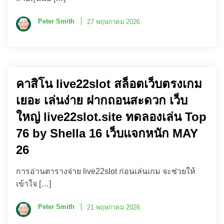
Peter Smith
27 พฤษภาคม 2026
คาสิโน live22slot สล็อตเว็บตรงเกม
เยอะ เล่นง่าย ฝากถอนสะดวก เว็บ
ใหญ่ live22slot.site ทดลองเล่น Top
76 by Shella 16 เว็บแจกหนัก MAY
26
การอ่านตารางจ่าย live22slot ก่อนเล่นเกม จะช่วยให้
เข้าใจ […]
Peter Smith
21 พฤษภาคม 2026