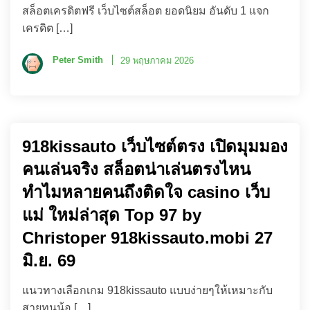
สล็อตเครดิตฟรี เว็บไซต์สล็อต ยอดนิยม อันดับ 1 แจก
เครดิต […]
Peter Smith
29 พฤษภาคม 2026
918kissauto เว็บไซต์ตรง เปิดมุมมอง
คนเล่นจริง สล็อตน่าเล่นตรงไหน
ทำไมหลายคนถึงติดใจ casino เว็บ
แม่ ใหม่ล่าสุด Top 97 by
Christoper 918kissauto.mobi 27
มิ.ย. 69
แนวทางเลือกเกม 918kissauto แบบง่ายๆให้เหมาะกับ
สายทุนน้อ […]