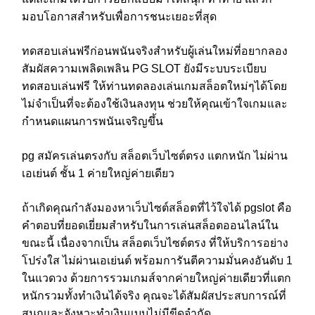
มอบโอกาสสำหรับเพื่อการชนะเยอะที่สุด
ทดสอบเล่นฟรีก่อนพนันจริงสำหรับผู้เล่นใหม่ที่อยากลอง
สัมผัสความเพลิดเพลิน PG SLOT ยังมีระบบระเบียบ
ทดสอบเล่นฟรี ให้ท่านทดลองเล่นเกมสล็อตใหม่ๆได้โดย
ไม่จำเป็นที่จะต้องใช้เงินลงทุน ช่วยให้คุณเข้าใจเกมและ
กำหนดแผนการพนันเจริญขึ้น
pg สมัครเล่นตรงกับ สล็อตเว็บไซต์ตรง แตกหนัก ไม่ผ่าน
เอเย่นต์ ชั้น 1 ค่ายใหญ่ค่ายเดียว
ถ้าเกิดคุณกำลังมองหาเว็บไซต์สล็อตที่ไว้ใจได้ pgslot คือ
คำตอบที่ยอดเยี่ยมสำหรับในการเล่นสล็อตออนไลน์ใน
ขณะนี้ เนื่องจากเป็น สล็อตเว็บไซต์ตรง ที่ให้บริการอย่าง
โปร่งใส ไม่ผ่านเอเย่นต์ พร้อมการันตีความมั่นคงอันดับ 1
ในแวดวง ด้วยการรวมเกมส์จากค่ายใหญ่ค่ายเดียวที่แตก
หนักรวมทั้งทำเงินได้จริง คุณจะได้สัมผัสประสบการณ์ที่
สนุกและจังหวะทำเงินแบบไม่มีขีดจำกัด