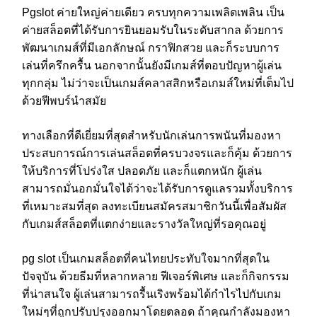
Pgslot ค่ายใหญ่ค่ายเดียว ครบทุกความเพลิดเพลิน เป็น
ค่ายสล็อตที่ได้รับการยินยอมรับในระดับสากล ด้วยการ
พัฒนาเกมส์ที่มีเอกลักษณ์ กราฟิกสวย และก็ระบบการ
เล่นที่ครึกครื้น นอกจากนั้นยังมีเกมส์ที่ตอบปัญหาผู้เล่น
ทุกกลุ่ม ไม่ว่าจะเป็นเกมส์คลาสสิกหรือเกมส์ใหม่ที่เต็มไป
ด้วยฟีพบร์นำสมัย
ทางเลือกที่ดีเยี่ยมที่สุดสำหรับนักเล่นการพนันที่มองหา
ประสบการณ์การเล่นสล็อตที่ครบวงจรและก็คุ้ม ด้วยการ
ให้บริการที่โปร่งใส ปลอดภัย และก็แตกหนัก ผู้เล่น
สามารถมั่นอกมั่นใจได้ว่าจะได้รับการดูแลรวมทั้งบริการ
ที่เหมาะสมที่สุด ลงทะเบียนสมัครสมาชิกวันนี้เพื่อสัมผัส
กับเกมส์สล็อตที่แตกง่ายและรางวัลใหญ่ที่รอคุณอยู่
pg slot เป็นเกมสล็อตที่คนไทยประทับใจมากที่สุดใน
ปัจจุบัน ด้วยธีมที่หลากหลาย ฟีเจอร์พิเศษ และก็กิจกรรม
ที่น่าสนใจ ผู้เล่นสามารถรื้นเริงพร้อมได้กำไรไปกับเกม
ใหม่ๆที่ถูกปรับปรุงออกมาโดยตลอด ถ้าคุณกำลังมองหา