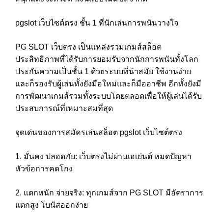
pgslot เว็บไซต์ตรง ชั้น 1 ที่นักเล่นการพนันวางใจ
PG SLOT เว็บตรง เป็นแหล่งรวมเกมส์สล็อต
ประสิทธิภาพที่ได้รับการยอมรับจากนักการพนันทั้งโลก
ประกันความเป็นชั้น 1 ด้วยระบบที่นำสมัย ใช้งานง่าย
และก็รองรับผู้เล่นทั้งยังมือใหม่และก็มืออาชีพ อีกทั้งยังมี
การพัฒนาเกมส์รวมทั้งระบบโดยตลอดเพื่อให้ผู้เล่นได้รับ
ประสบการณ์ที่เหมาะสมที่สุด
จุดเด่นของการสมัครเล่นสล็อต pgslot เว็บไซต์ตรง
1. มั่นคง ปลอดภัย: เว็บตรงไม่ผ่านเอเย่นต์ หมดปัญหา
หัวข้อการคดโกง
2. แตกหนัก จ่ายจริง: ทุกเกมส์จาก PG SLOT มีอัตราการ
แตกสูง โบนัสออกง่าย