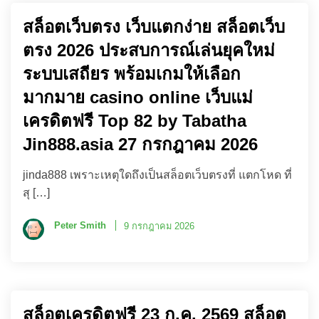
สล็อตเว็บตรง เว็บแตกง่าย สล็อตเว็บ
ตรง 2026 ประสบการณ์เล่นยุคใหม่
ระบบเสถียร พร้อมเกมให้เลือก
มากมาย casino online เว็บแม่
เครดิตฟรี Top 82 by Tabatha
Jin888.asia 27 กรกฎาคม 2026
jinda888 เพราะเหตุใดถึงเป็นสล็อตเว็บตรงที่ แตกโหด ที่
สุ […]
Peter Smith
9 กรกฎาคม 2026
สล็อตเครดิตฟรี 23 ก.ค. 2569 สล็อต