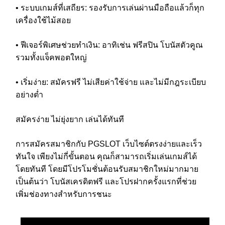
• ระบบเกมส์ที่เสถียร: รองรับการเล่นผ่านมือถือแล้วก็ทุก
เครื่องใช้ไม้สอย
• ฟีเจอร์พิเศษช่วยทำเงิน: อาทิเช่น ฟรีสปิน โบนัสตัวคูณ
รวมทั้งแจ็คพอตใหญ่
• เริ่มง่าย: สมัครฟรี ไม่เสียค่าใช้จ่าย และไม่มีกฎระเบียบ
อย่างต่ำ
สมัครง่าย ไม่ยุ่งยาก เล่นได้ทันที
การสมัครสมาชิกกับ PGSLOT เว็บไซต์ตรงง่ายและเร็ว
ทันใจ เพียงไม่กี่ขั้นตอน คุณก็สามารถเริ่มเล่นเกมส์ได้
โดยทันที โดยมีโปรโมชั่นต้อนรับสมาชิกใหม่มากมาย
เป็นต้นว่า โบนัสเครดิตฟรี และโปรฝากครั้งแรกที่ช่วย
เพิ่มช่องทางสำหรับการชนะ