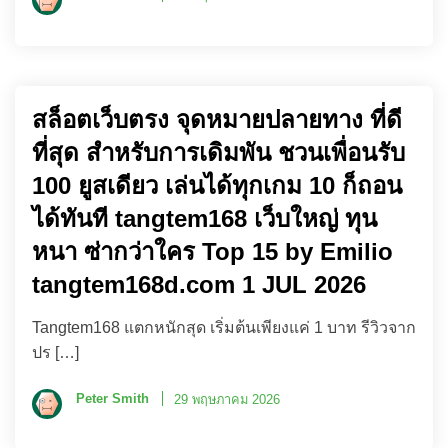
สล็อตเว็บตรง จุดหมายปลายทาง ที่ดี
ที่สุด สำหรับการเดิมพัน ชวนเพื่อนรับ
100 ยูสเดียว เล่นได้ทุกเกม 10 ก็ถอน
ได้ทันที tangtem168 เว็บใหญ่ ทุน
หนา ซ่ากว่าใคร Top 15 by Emilio
tangtem168d.com 1 JUL 2026
Tangtem168 แตกหนักสุด เริ่มต้นเพียงแค่ 1 บาท รีวิวจาก
ปร […]
Peter Smith
29 พฤษภาคม 2026