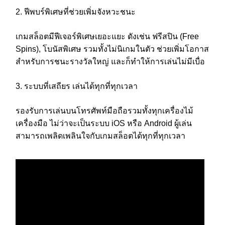
2. ฟีพบร์พิเศษที่ช่วยเพิ่มจังหวะชนะ
เกมสล็อตมีฟีเจอร์พิเศษเยอะแยะ ดังเช่น ฟรีสปิน (Free
Spins), โบนัสพิเศษ รวมทั้งไม่นิเกมในตัว ช่วยเพิ่มโอกาส
สำหรับการชนะรางวัลใหญ่ และก็ทำให้การเล่นไม่มีเบื่อ
3. ระบบที่เสถียร เล่นได้ทุกที่ทุกเวลา
รองรับการเล่นบนโทรศัพท์มือถือรวมทั้งทุกเครื่องไม้
เครื่องมือ ไม่ว่าจะเป็นระบบ iOS หรือ Android ผู้เล่น
สามารถเพลิดเพลินใจกับเกมสล็อตได้ทุกที่ทุกเวลา