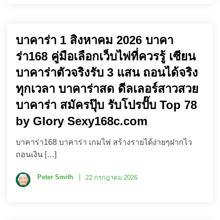
บาคาร่า 1 สิงหาคม 2026 บาคา
ร่า168 คู่มือเลือกเว็บไพ่ที่ควรรู้ เซียน
บาคาร่าตัวจริงรับ 3 แสน ถอนได้จริง
ทุกเวลา บาคาร่าสด ดีลเลอร์สาวสวย
บาคาร่า สมัครปุ๊บ รับโปรปั๊บ Top 78
by Glory Sexy168c.com
บาคาร่า168 บาคาร่า เกมไพ่ สร้างรายได้ง่ายๆฝากไว
ถอนเงิน […]
Peter Smith
22 กรกฎาคม 2026