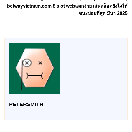
betwayvietnam.com 8 slot webแตกง่าย เล่นสล็อตยังไงให้
ชนะบ่อยที่สุด มีนา 2025
PETERSMITH