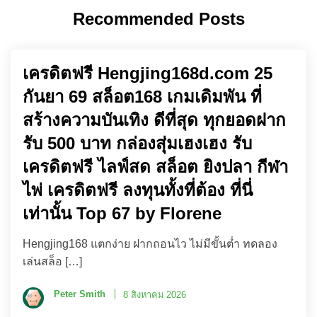
Recommended Posts
เครดิตฟรี Hengjing168d.com 25
กันยา 69 สล็อต168 เกมเดิมพัน ที่
สร้างความบันเทิง ดีที่สุด ทุกยอดฝาก
รับ 500 บาท กล่องสุ่มเฮงเฮง รับ
เครดิตฟรี ไลฟ์สด สล็อต ยิงปลา กีฬา
ไพ่ เครดิตฟรี ลงทุนทั้งที่ต้อง ที่นี่
เท่านั้น Top 67 by Florene
Hengjing168 แตกง่าย ฝากถอนไว ไม่มีขั้นต่ำ ทดลอง
เล่นสล็อ […]
Peter Smith
8 สิงหาคม 2026