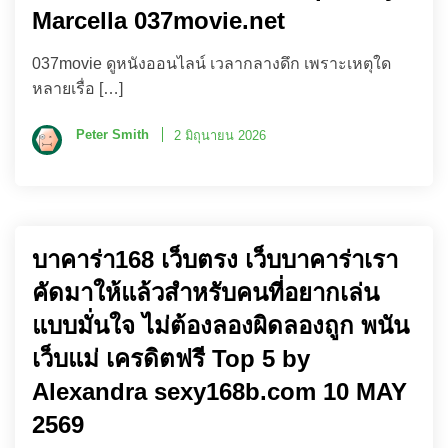
Marcella 037movie.net
037movie ดูหนังออนไลน์ เวลากลางดึก เพราะเหตุใด
หลายเรื่อ […]
Peter Smith
2 มิถุนายน 2026
บาคาร่า168 เว็บตรง เว็บบาคาร่าเรา
คัดมาให้แล้วสำหรับคนที่อยากเล่น
แบบมั่นใจ ไม่ต้องลองผิดลองถูก พนัน
เว็บแม่ เครดิตฟรี Top 5 by
Alexandra sexy168b.com 10 MAY
2569