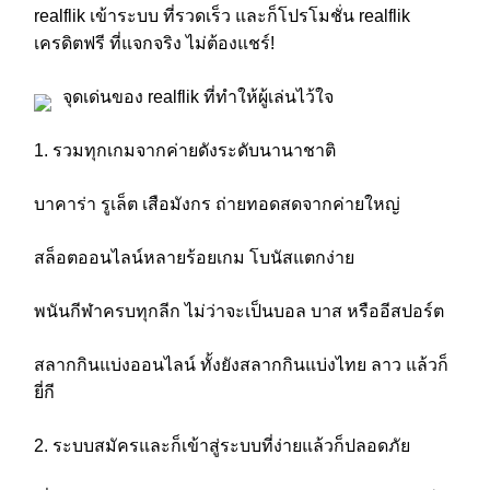
realflik เข้าระบบ ที่รวดเร็ว และก็โปรโมชั่น realflik
เครดิตฟรี ที่แจกจริง ไม่ต้องแชร์!
จุดเด่นของ realflik ที่ทำให้ผู้เล่นไว้ใจ
1. รวมทุกเกมจากค่ายดังระดับนานาชาติ
บาคาร่า รูเล็ต เสือมังกร ถ่ายทอดสดจากค่ายใหญ่
สล็อตออนไลน์หลายร้อยเกม โบนัสแตกง่าย
พนันกีฬาครบทุกลีก ไม่ว่าจะเป็นบอล บาส หรืออีสปอร์ต
สลากกินแบ่งออนไลน์ ทั้งยังสลากกินแบ่งไทย ลาว แล้วก็
ยี่กี
2. ระบบสมัครและก็เข้าสู่ระบบที่ง่ายแล้วก็ปลอดภัย