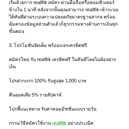
เริ่มด้วยการ realflik สมัคร ผ่านมือถือหรือคอมพิวเตอร์
ข้างใน 1 นาที หลังจากนั้นคุณสามารถ realflik เข้าระบบ
ได้ทันทีผ่านระบบความปลอดภัยมาตรฐานสากล พร้อม
คุ้มครองข้อมูลส่วนตัวแล้วก็ธุรกรรมทางด้านการเงินทุก
ขั้นตอน
3. โปรโมชั่นจัดเต็ม พร้อมแจกเครดิตฟรี
สมัครใหม่ รับ realflik เครดิตฟรี ในทันทีโดยไม่ต้องฝาก
เงิน
โปรฝากแรก 100% รับสูงสุด 1,000 บาท
คืนยอดเสีย 5% รายสัปดาห์
โปรชี้แนะสหาย รับค่าคอมมิชชั่นแบบรายวัน
กรรมวิธีสมัครใช้งาน
realflik
อย่างประณีต