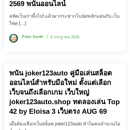
2569 พนันออนไลน์
สลัดเว็บเก่าทิ้งไป! แล้วมากระชากโบนัสหลักแสนกับ เว็บ
ไซต […]
Peter Smith
6 กรกฎาคม 2026
พนัน joker123auto คู่มือเล่นสล็อต
ออนไลน์สำหรับมือใหม่ ตั้งแต่เลือก
เว็บจนถึงเลือกเกม เว็บใหญ่
joker123auto.shop ทดลองเล่น Top
42 by Eloisa 3 เว็บตรง AUG 69
เมื่อต้องเลือกเว็บสล็อต joker123auto ทำไมคนจำนวนไม่