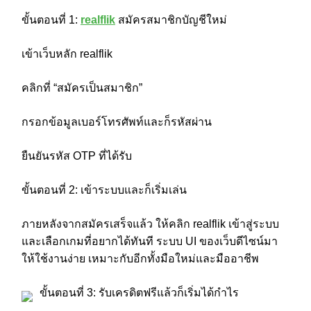
ขั้นตอนที่ 1:
realflik
สมัครสมาชิกบัญชีใหม่
เข้าเว็บหลัก realflik
คลิกที่ “สมัครเป็นสมาชิก”
กรอกข้อมูลเบอร์โทรศัพท์และก็รหัสผ่าน
ยืนยันรหัส OTP ที่ได้รับ
ขั้นตอนที่ 2: เข้าระบบและก็เริ่มเล่น
ภายหลังจากสมัครเสร็จแล้ว ให้คลิก realflik เข้าสู่ระบบ
และเลือกเกมที่อยากได้ทันที ระบบ UI ของเว็บดีไซน์มา
ให้ใช้งานง่าย เหมาะกับอีกทั้งมือใหม่และมืออาชีพ
ขั้นตอนที่ 3: รับเครดิตฟรีแล้วก็เริ่มได้กำไร