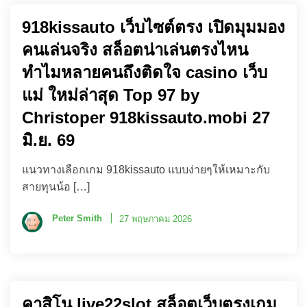
918kissauto เว็บไซต์ตรง เปิดมุมมอง
คนเล่นจริง สล็อตน่าเล่นตรงไหน
ทำไมหลายคนถึงติดใจ casino เว็บ
แม่ ใหม่ล่าสุด Top 97 by
Christoper 918kissauto.mobi 27
มิ.ย. 69
แนวทางเลือกเกม 918kissauto แบบง่ายๆให้เหมาะกับ
สายทุนน้อ […]
Peter Smith
27 พฤษภาคม 2026
คาสิโน live22slot สล็อตเว็บตรงเกม