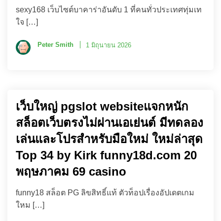
sexy168 เว็บไซต์บาคาร่าอันดับ 1 ที่คนทั่วประเทศทุ่มเท
ใจ […]
Peter Smith
1 มิถุนายน 2026
เว็บใหญ่ pgslot websiteแจกหนัก
สล็อตเว็บตรงไม่ผ่านเอเย่นต์ มีทดลอง
เล่นและโปรสำหรับมือใหม่ ใหม่ล่าสุด
Top 34 by Kirk funny18d.com 20
พฤษภาคม 69 casino
funny18 สล็อต PG ลิขสิทธิ์แท้ ตัวท็อปเรื่องอัปเดตเกม
ใหม […]