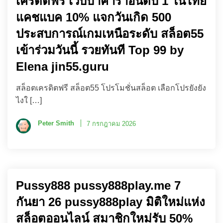
เครดิตฟรี เว็บบาคาร่าอันดับ 1 ในไทย
แคชแบค 10% แจกวันเกิด 500
ประสบการณ์เกมเหนือระดับ สล็อต55
เข้าร่วมวันนี้ รวยทันที Top 99 by
Elena jin55.guru
สล็อตเครดิตฟรี สล็อต55 โปรโมชั่นสล็อต เลือกโปรยังยัง
ไงใ […]
Peter Smith
7 กรกฎาคม 2026
Pussy888 pussy888play.me 7
กันยา 26 pussy888play มิติใหม่แห่ง
สล็อตออนไลน์ สมาชิกใหม่รับ 50%