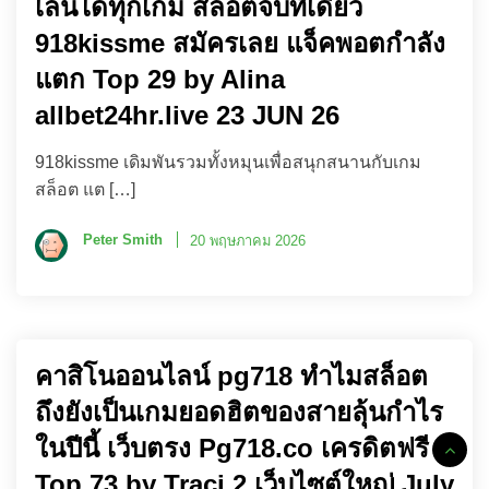
เล่นได้ทุกเกม สล็อตจบที่เดียว
918kissme สมัครเลย แจ็คพอตกำลัง
แตก Top 29 by Alina
allbet24hr.live 23 JUN 26
918kissme เดิมพันรวมทั้งหมุนเพื่อสนุกสนานกับเกม
สล็อต แต […]
Peter Smith
20 พฤษภาคม 2026
คาสิโนออนไลน์ pg718 ทำไมสล็อต
ถึงยังเป็นเกมยอดฮิตของสายลุ้นกำไร
ในปีนี้ เว็บตรง Pg718.co เครดิตฟรี
Top 73 by Traci 2 เว็บไซต์ใหญ่ July