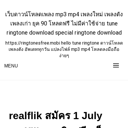
Skip
to
เว็บดาวน์โหลดเพลง mp3 mp4 เพลงใหม่ เพลงดัง
content
เพลงเก่า ยุค 90 โหลดฟรี ไม่มีค่าใช้จ่าย tune
ringtone download special ringtone download
https://ringtonesfree.mobi hello tune ringtone ดาวน์โหลด
เพลงดัง อัพเดททุกวัน แปลงไฟล์ mp3 mp4 โหลดลงมือถือ
ง่ายๆ
MENU
realflik สมัคร 1 July