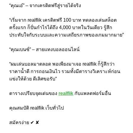
“คุณเอ๋” – จากเครดิตฟรีสู่รายได้จริง
“เริ่มจาก realflik เครดิตฟรี 100 บาท ทดลองเล่นสล็อต
ครั้งแรก ก็ปั่นกำไรได้ถึง 4,000 บาทในวันเดียว รู้สึก
ประทับใจกับระบบและความเสถียรภาพของเกมมากมาย”
“คุณเบนซ์” – สายแทงบอลออนไลน์
“ผมเล่นบอลมาตลอด พอเพียงมาเจอ realflik ก็รู้สึกว่า
ราคาน้ำดี การถอนเงินไว รวมทั้งมีตารางวิเคราะห์ก่อน
แข่งให้ด้วย ดีเลิศขอรับ”
ตารางเปรียบจุดเด่นของ
realflik
กับแพลตฟอร์มอื่น
คุณสมบัติ realflik เว็บทั่วไป
สมัครง่าย ✔ ✘