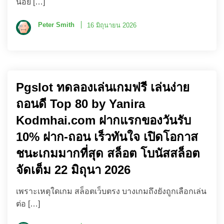
น้อย […]
Peter Smith
16 มิถุนายน 2026
Pgslot ทดลองเล่นเกมฟรี เล่นง่าย
ถอนดี Top 80 by Yanira
Kodmhai.com ฝากแรกของวันรับ
10% ฝาก-ถอน เร็วทันใจ เปิดโอกาส
ชนะเกมมากที่สุด สล็อต โบนัสสล็อต
จัดเต็ม 22 มิถุนา 2026
เพราะเหตุใดเกม สล็อตเว็บตรง บางเกมถึงยังถูกเลือกเล่น
ต่อ […]