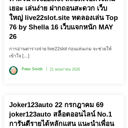
เยอะ เล่นง่าย ฝากถอนสะดวก เว็บ
ใหญ่ live22slot.site ทดลองเล่น Top
76 by Shella 16 เว็บแจกหนัก MAY
26
การอ่านตารางจ่าย live22slot ก่อนเล่นเกม จะช่วยให้
เข้าใจ […]
Peter Smith
21 พฤษภาคม 2026
Joker123auto 22 กรกฎาคม 69
joker123auto สล็อตออนไลน์ No.1
การันตีรายได้หลักแสน แนะนำเพื่อน