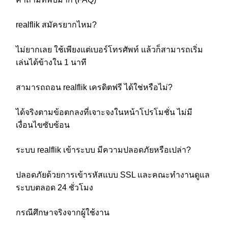
realflik สมัครยากไหม?
ไม่ยากเลย ใช้เพียงแต่เบอร์โทรศัพท์ แล้วก็สามารถเริ่ม
เล่นได้ข้างใน 1 นาที
สามารถถอน realflik เครดิตฟรี ได้ใช่หรือไม่?
ได้จริงตามข้อตกลงที่เจาะจงในหน้าโปรโมชั่น ไม่มี
เงื่อนไขซับซ้อน
ระบบ realflik เข้าระบบ มีความปลอดภัยหรือเปล่า?
ปลอดภัยด้วยการเข้ารหัสแบบ SSL และคณะทำงานดูแล
ระบบตลอด 24 ชั่วโมง
กรณีศึกษาจริงจากผู้ใช้งาน