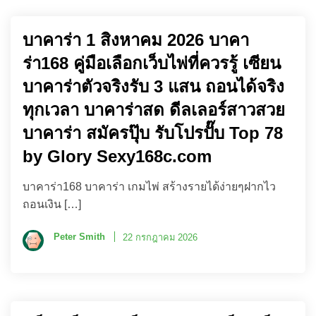
บาคาร่า 1 สิงหาคม 2026 บาคา
ร่า168 คู่มือเลือกเว็บไพ่ที่ควรรู้ เซียน
บาคาร่าตัวจริงรับ 3 แสน ถอนได้จริง
ทุกเวลา บาคาร่าสด ดีลเลอร์สาวสวย
บาคาร่า สมัครปุ๊บ รับโปรปั๊บ Top 78
by Glory Sexy168c.com
บาคาร่า168 บาคาร่า เกมไพ่ สร้างรายได้ง่ายๆฝากไว
ถอนเงิน […]
Peter Smith
22 กรกฎาคม 2026