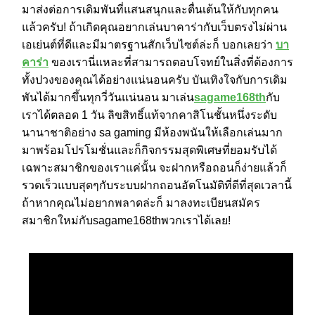
มาส่งต่อการเดิมพันที่แสนสนุกและตื่นเต้นให้กับทุกคน
แล้วครับ! ถ้าเกิดคุณอยากเล่นบาคาร่ากับเว็บตรงไม่ผ่าน
เอเย่นต์ที่ดีและมีมาตรฐานสักเว็บไซต์ล่ะก็ บอกเลยว่า
บา
คาร่า
ของเรานี่แหละที่สามารถตอบโจทย์ในสิ่งที่ต้องการ
ทั้งปวงของคุณได้อย่างแน่นอนครับ บันเทิงใจกับการเดิม
พันได้มากขึ้นทุกวี่วันแน่นอน มาเล่น
sagame168th
กับ
เราได้ตลอด 1 วัน ลิขสิทธิ์แท้จากคาสิโนชั้นหนึ่งระดับ
นานาชาติอย่าง sa gaming มีห้องพนันให้เลือกเล่นมาก
มาพร้อมโปรโมชั่นและก็กิจกรรมสุดพิเศษที่ยอมรับได้
เฉพาะสมาชิกของเราแค่นั้น จะฝากหรือถอนก็ง่ายแล้วก็
รวดเร็วแบบสุดๆกับระบบฝากถอนอัตโนมัติที่ดีที่สุดเวลานี้
ถ้าหากคุณไม่อยากพลาดล่ะก็ มาลงทะเบียนสมัคร
สมาชิกใหม่กับsagame168thพวกเราได้เลย!