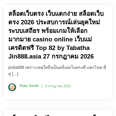
สล็อตเว็บตรง เว็บแตกง่าย สล็อตเว็บ
ตรง 2026 ประสบการณ์เล่นยุคใหม่
ระบบเสถียร พร้อมเกมให้เลือก
มากมาย casino online เว็บแม่
เครดิตฟรี Top 82 by Tabatha
Jin888.asia 27 กรกฎาคม 2026
jinda888 เพราะเหตุใดถึงเป็นสล็อตเว็บตรงที่ แตกโหด ที่
สุ […]
Peter Smith
9 กรกฎาคม 2026