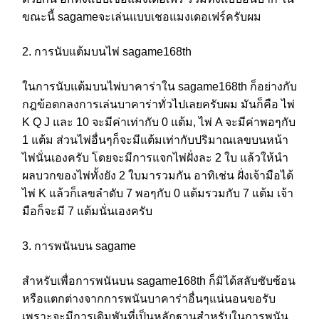
ขณะนี้ sagameจะเล่นแบบเชอแมงเดอเฟร์ครับผม
2. การนับแต้มบนไพ่ sagame168th
ในการนับแต้มบนไพ่บาคาร่าใน sagame168th ก็อย่างกับ
กฎข้อตกลงการเล่นบาคาร่าทั่วไปเลยครับผม มันก็คือ ไพ่
K Q J และ 10 จะมีค่าเท่ากับ 0 แต้ม, ไพ่ A จะมีค่าพอๆกับ
1 แต้ม ส่วนไพ่อื่นๆก็จะมีแต้มเท่ากับปริมาณเลขบนหน้า
ไพ่นั่นเองครับ โดยจะมีการแจกไพ่ฝั่งละ 2 ใบ แล้วให้นำ
ผลบวกของไพ่ทั้งยัง 2 ใบมารวมกัน อาทิเช่น ฝั่งเจ้ามือได้
ไพ่ K แล้วก็เลขลำดับ 7 พอๆกับ 0 แต้มรวมกับ 7 แต้ม เจ้า
มือก็จะมี 7 แต้มนั่นเองครับ
3. การพนันบน sagame
สำหรับเพื่อการพนันบน sagame168th ก็มิได้สลับซับซ้อน
หรือแตกต่างจากการพนันบาคาร่าอื่นๆแน่นอนขอรับ
เพราะจะมีการเดิมพันที่เป็นหลักฐานสำหรับในการพนัน