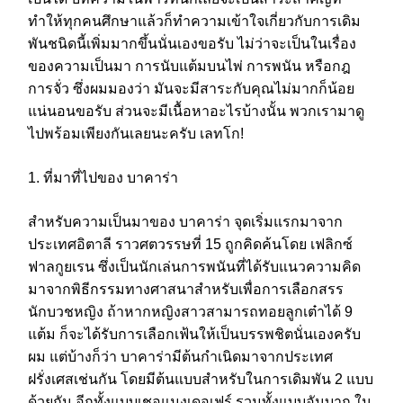
ทำให้ทุกคนศึกษาแล้วก็ทำความเข้าใจเกี่ยวกับการเดิม
พันชนิดนี้เพิ่มมากขึ้นนั่นเองขอรับ ไม่ว่าจะเป็นในเรื่อง
ของความเป็นมา การนับแต้มบนไพ่ การพนัน หรือกฎ
การจั่ว ซึ่งผมมองว่า มันจะมีสาระกับคุณไม่มากก็น้อย
แน่นอนขอรับ ส่วนจะมีเนื้อหาอะไรบ้างนั้น พวกเรามาดู
ไปพร้อมเพียงกันเลยนะครับ เลทโก!
1. ที่มาที่ไปของ บาคาร่า
สำหรับความเป็นมาของ บาคาร่า จุดเริ่มแรกมาจาก
ประเทศอิตาลี ราวศตวรรษที่ 15 ถูกคิดค้นโดย เฟลิกซ์
ฟาลกูยเรน ซึ่งเป็นนักเล่นการพนันที่ได้รับแนวความคิด
มาจากพิธีกรรมทางศาสนาสำหรับเพื่อการเลือกสรร
นักบวชหญิง ถ้าหากหญิงสาวสามารถทอยลูกเต๋าได้ 9
แต้ม ก็จะได้รับการเลือกเฟ้นให้เป็นบรรพชิตนั่นเองครับ
ผม แต่บ้างก็ว่า บาคาร่ามีต้นกำเนิดมาจากประเทศ
ฝรั่งเศสเช่นกัน โดยมีต้นแบบสำหรับในการเดิมพัน 2 แบบ
ด้วยกัน อีกทั้งแบบเชอแมงเดอเฟร์ รวมทั้งแบบอันบาก ใน