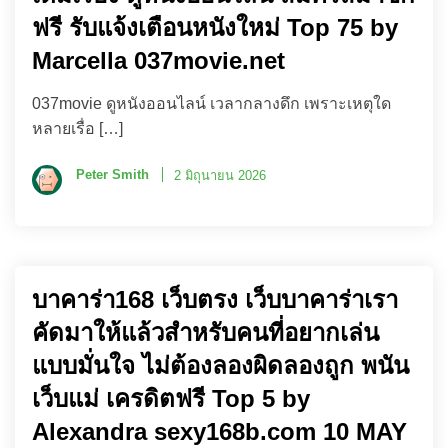
ฟรี รับแจ้งเตือนหนังใหม่ Top 75 by
Marcella 037movie.net
037movie ดูหนังออนไลน์ เวลากลางดึก เพราะเหตุใด
หลายเรื่อ […]
Peter Smith
2 มิถุนายน 2026
บาคาร่า168 เว็บตรง เว็บบาคาร่าเรา
คัดมาให้แล้วสำหรับคนที่อยากเล่น
แบบมั่นใจ ไม่ต้องลองผิดลองถูก พนัน
เว็บแม่ เครดิตฟรี Top 5 by
Alexandra sexy168b.com 10 MAY