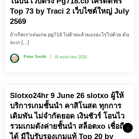
ในปีนี้ เว็บตรง Pg718.co เครดิตฟรี
Top 73 by Traci 2 เว็บไซต์ใหญ่ July
2569
ถ้าเกิดเราเล่นเกม pg718 ไปด้วยแล้วมองอะไรไปด้วย มัน
จะเก […]
Peter Smith
19 พฤษภาคม 2026
Slotxo24hr 9 June 26 slotxo ผู้ให้
บริการเกมชั้นนำ คาสิโนสด ทุกการ
เดิมพัน ไม่จำกัดยอด เงินชัวร์ โอนไว
รวมเกมดังค่ายชั้นนำ สล็อตxo เชื่อถือ
ได้ มีใบรับรองเกมแท้ Top 20 by