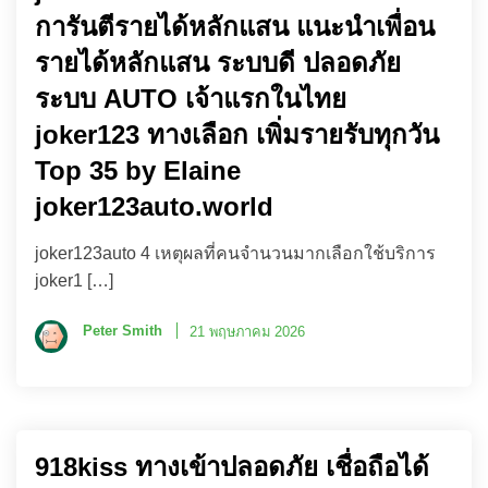
การันตีรายได้หลักแสน แนะนำเพื่อน
รายได้หลักแสน ระบบดี ปลอดภัย
ระบบ AUTO เจ้าแรกในไทย
joker123 ทางเลือก เพิ่มรายรับทุกวัน
Top 35 by Elaine
joker123auto.world
joker123auto 4 เหตุผลที่คนจำนวนมากเลือกใช้บริการ
joker1 […]
Peter Smith
21 พฤษภาคม 2026
918kiss ทางเข้าปลอดภัย เชื่อถือได้