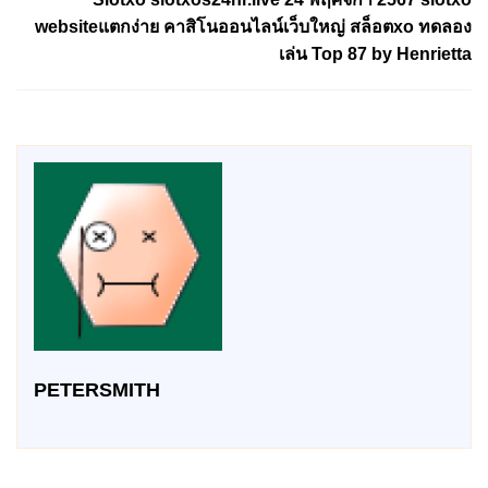
websiteแตกง่าย คาสิโนออนไลน์เว็บใหญ่ สล็อตxo ทดลอง
เล่น Top 87 by Henrietta
PETERSMITH