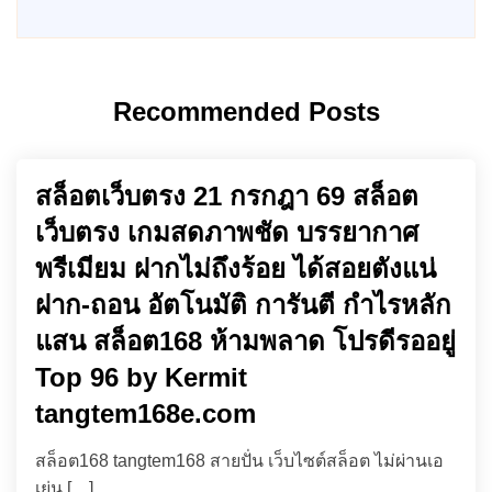
Recommended Posts
สล็อตเว็บตรง 21 กรกฎา 69 สล็อต
เว็บตรง เกมสดภาพชัด บรรยากาศ
พรีเมียม ฝากไม่ถึงร้อย ได้สอยตังแน่
ฝาก-ถอน อัตโนมัติ การันตี กำไรหลัก
แสน สล็อต168 ห้ามพลาด โปรดีรออยู่
Top 96 by Kermit
tangtem168e.com
สล็อต168 tangtem168 สายปั่น เว็บไซต์สล็อต ไม่ผ่านเอ
เย่น […]