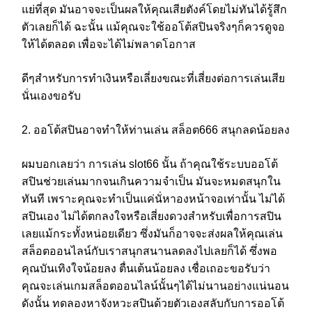
แย่ที่สุด มันอาจจะเป็นผลให้คุณเสียตังค์โดยไม่ทันได้รู้สึก
ตัวเลยก็ได้ ฉะนั้น แม้คุณจะใช้ออโต้สปินจริงๆก็ควรดูจอ
ให้ได้ตลอด เพื่อจะได้ไม่พลาดโอกาส
ดีๆสำหรับการทำเงินหรือเลี่ยงขณะที่เสี่ยงต่อการเล่นเสีย
นั่นเองขอรับ
2. ออโต้สปินอาจทำให้ท่านเล่น สล็อต666 สนุกลดน้อยลง
ผมบอกเลยว่า การเล่น slot66 นั้น ถ้าคุณใช้ระบบออโต้
สปินช่วยเล่นมากจนเกินความจำเป็น มันจะหมดสนุกใน
ทันที เพราะคุณจะทำเป็นแค่นั่หาองหน้าจอเท่านั้น ไม่ได้
สปินเอง ไม่ได้ตกลงใจหรือเสี่ยงดวงสำหรับเพื่อการสปิน
เลยแม้กระทั้งหน่อยเดียว ซึ่งมันก็อาจจะส่งผลให้คุณเล่น
สล็อตออนไลน์กับเราสนุกสนานลดลงไปเลยก็ได้ ซึ่งพอ
คุณบันเทิงใจน้อยลง ตื่นเต้นน้อยลง เชื่อเถอะขอรับว่า
คุณจะเล่นเกมสล็อตออนไลน์นั้นๆได้ไม่นานอย่างแน่นอน
ดังนั้น ทดลองหาจังหวะสปินด้วยตัวเองสลับกับการออโต้