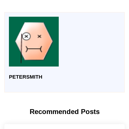
PETERSMITH
Recommended Posts