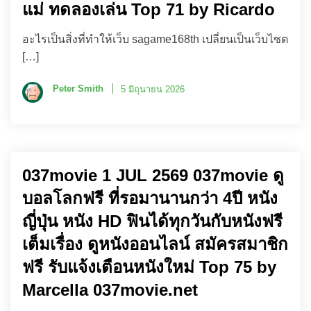
แม่ ทดลองเล่น Top 71 by Ricardo
อะไรเป็นสิ่งที่ทำให้เว็บ sagame168th เปลี่ยนเป็นเว็บไซต
[…]
Peter Smith
5 มิถุนายน 2026
037movie 1 JUL 2569 037movie ดู
บอลโลกฟรี ที่รอมานานกว่า 4ปี หนัง
ญี่ปุ่น หนัง HD ฟินได้ทุกวันกับหนังฟรี
เต็มเรื่อง ดูหนังออนไลน์ สมัครสมาชิก
ฟรี รับแจ้งเตือนหนังใหม่ Top 75 by
Marcella 037movie.net