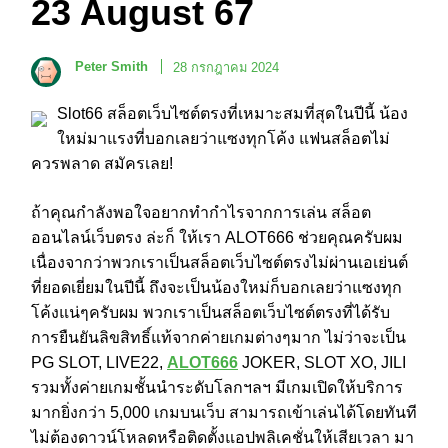
23 August 67
Peter Smith
28 กรกฎาคม 2024
Slot66 สล็อตเว็บไซต์ตรงที่เหมาะสมที่สุดในปีนี้ น้อง
ใหม่มาแรงที่บอกเลยว่าแซงทุกโค้ง แฟนสล็อตไม่
ควรพลาด สมัครเลย!
ถ้าคุณกำลังพอใจอยากทำกำไรจากการเล่น สล็อต
ออนไลน์เว็บตรง ล่ะก็ ให้เรา ALOT666 ช่วยคุณครับผม
เนื่องจากว่าพวกเราเป็นสล็อตเว็บไซต์ตรงไม่ผ่านเอเย่นต์
ที่ยอดเยี่ยมในปีนี้ ถึงจะเป็นน้องใหม่ก็บอกเลยว่าแซงทุก
โค้งแน่ๆครับผม พวกเราเป็นสล็อตเว็บไซต์ตรงที่ได้รับ
การยืนยันลิขสิทธิ์แท้จากค่ายเกมต่างๆมาก ไม่ว่าจะเป็น
PG SLOT, LIVE22,
ALOT666
JOKER, SLOT XO, JILI
รวมทั้งค่ายเกมชั้นนำระดับโลกฯลฯ มีเกมเปิดให้บริการ
มากยิ่งกว่า 5,000 เกมบนเว็บ สามารถเข้าเล่นได้โดยทันที
ไม่ต้องดาวน์โหลดหรือติดตั้งแอปพลิเคชั่นให้เสียเวลา มา