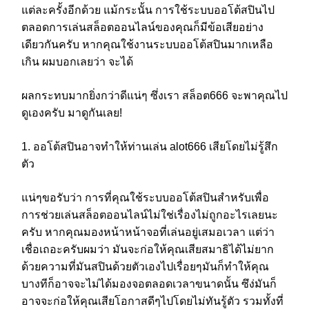
แต่ละครั้งอีกด้วย แม้กระนั้น การใช้ระบบออโต้สปินไป
ตลอดการเล่นสล็อตออนไลน์ของคุณก็มีข้อเสียอย่าง
เดียวกันครับ หากคุณใช้งานระบบออโต้สปินมากเหลือ
เกิน ผมบอกเลยว่า จะได้
ผลกระทบมากยิ่งกว่าดีแน่ๆ ซึ่งเรา สล็อต666 จะพาคุณไป
ดูเองครับ มาดูกันเลย!
1. ออโต้สปินอาจทำให้ท่านเล่น alot666 เสียโดยไม่รู้สึก
ตัว
แน่ๆขอรับว่า การที่คุณใช้ระบบออโต้สปินสำหรับเพื่อ
การช่วยเล่นสล็อตออนไลน์ไม่ใช่เรื่องไม่ถูกอะไรเลยนะ
ครับ หากคุณมองหน้าหน้าจอที่เล่นอยู่เสมอเวลา แต่ว่า
เชื่อเถอะครับผมว่า มันจะก่อให้คุณเสียสมาธิได้ไม่ยาก
ด้วยความที่มันสปินด้วยตัวเองไปเรื่อยๆมันก็ทำให้คุณ
บางทีก็อาจจะไม่ได้มองจอตลอดเวลาขนาดนั้น ซึง่มันก็
อาจจะก่อให้คุณเสียโอกาสดีๆไปโดยไม่ทันรู้ตัว รวมทั้งที่