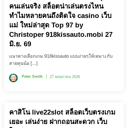
คนเล่นจริง สล็อตน่าเล่นตรงไหน
ทำไมหลายคนถึงติดใจ casino เว็บ
แม่ ใหม่ล่าสุด Top 97 by
Christoper 918kissauto.mobi 27
มิ.ย. 69
แนวทางเลือกเกม 918kissauto แบบง่ายๆให้เหมาะกับ
สายทุนน้อ […]
Peter Smith
27 พฤษภาคม 2026
คาสิโน live22slot สล็อตเว็บตรงเกม
เยอะ เล่นง่าย ฝากถอนสะดวก เว็บ