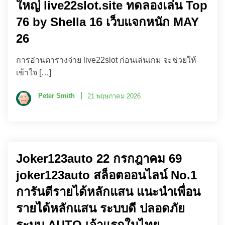
ใหญ่ live22slot.site ทดลองเล่น Top
76 by Shella 16 เว็บแจกหนัก MAY
26
การอ่านตารางจ่าย live22slot ก่อนเล่นเกม จะช่วยให้
เข้าใจ […]
Peter Smith
21 พฤษภาคม 2026
Joker123auto 22 กรกฎาคม 69
joker123auto สล็อตออนไลน์ No.1
การันตีรายได้หลักแสน แนะนำเพื่อน
รายได้หลักแสน ระบบดี ปลอดภัย
ระบบ AUTO เจ้าแรกในไทย