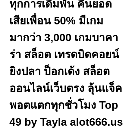
ทุกการเดิมพัน คืนยอด
เสียเพื่อน 50% มีเกม
มากว่า 3,000 เกมบาคา
ร่า สล็อต เทรดบิดคอยน์
ยิงปลา ป็อกเด้ง สล็อต
ออนไลน์เว็บตรง ลุ้นแจ็ค
พอตแตกทุกชั่วโมง Top
49 by Tayla alot666.us