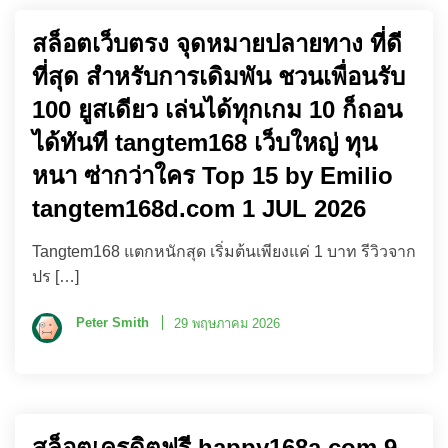
สล็อตเว็บตรง จุดหมายปลายทาง ที่ดี
ที่สุด สำหรับการเดิมพัน ชวนเพื่อนรับ
100 ยูสเดียว เล่นได้ทุกเกม 10 ก็ถอน
ได้ทันที tangtem168 เว็บใหญ่ ทุน
หนา ซ่ากว่าใคร Top 15 by Emilio
tangtem168d.com 1 JUL 2026
Tangtem168 แตกหนักสุด เริ่มต้นเพียงแค่ 1 บาท รีวิวจาก
ปร […]
Peter Smith
29 พฤษภาคม 2026
สล็อตเครดิตฟรี happy168a.com 9