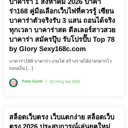
บาคาร่า 1 สิงหาคม 2026 บาคา
ร่า168 คู่มือเลือกเว็บไพ่ที่ควรรู้ เซียน
บาคาร่าตัวจริงรับ 3 แสน ถอนได้จริง
ทุกเวลา บาคาร่าสด ดีลเลอร์สาวสวย
บาคาร่า สมัครปุ๊บ รับโปรปั๊บ Top 78
by Glory Sexy168c.com
บาคาร่า168 บาคาร่า เกมไพ่ สร้างรายได้ง่ายๆฝากไว
ถอนเงิน […]
Peter Smith
22 กรกฎาคม 2026
สล็อตเว็บตรง เว็บแตกง่าย สล็อตเว็บ
ตรง 2026 ประสบการณ์เล่นยุคใหม่