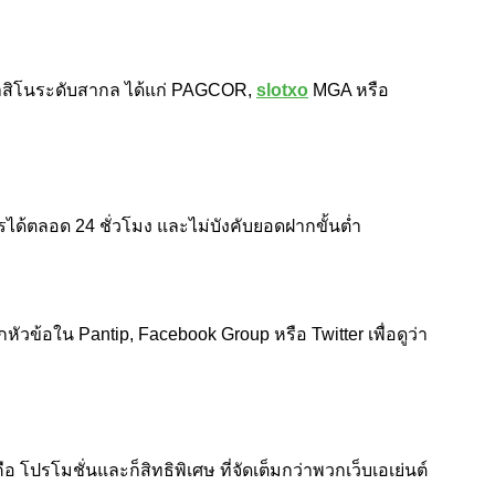
รคาสิโนระดับสากล ได้แก่ PAGCOR,
slotxo
MGA หรือ
ได้ตลอด 24 ชั่วโมง และไม่บังคับยอดฝากขั้นต่ำ
หัวข้อใน Pantip, Facebook Group หรือ Twitter เพื่อดูว่า
ือ โปรโมชั่นและก็สิทธิพิเศษ ที่จัดเต็มกว่าพวกเว็บเอเย่นต์