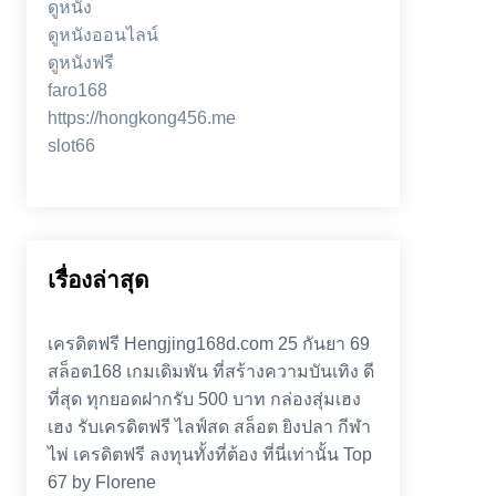
ดูหนัง
ดูหนังออนไลน์
ดูหนังฟรี
faro168
https://hongkong456.me
slot66
เรื่องล่าสุด
เครดิตฟรี Hengjing168d.com 25 กันยา 69
สล็อต168 เกมเดิมพัน ที่สร้างความบันเทิง ดี
ที่สุด ทุกยอดฝากรับ 500 บาท กล่องสุ่มเฮง
เฮง รับเครดิตฟรี ไลฟ์สด สล็อต ยิงปลา กีฬา
ไพ่ เครดิตฟรี ลงทุนทั้งที่ต้อง ที่นี่เท่านั้น Top
67 by Florene