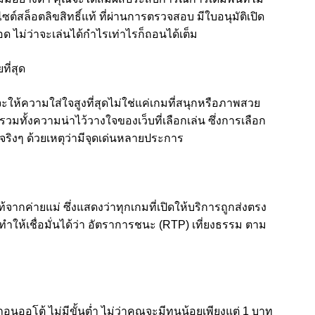
ไซต์สล็อตลิขสิทธิ์แท้ ที่ผ่านการตรวจสอบ มีใบอนุมัติเปิด
ด ไม่ว่าจะเล่นได้กำไรเท่าไรก็ถอนได้เต็ม
ที่สุด
จะให้ความใส่ใจสูงที่สุดไม่ใช่แค่เกมที่สนุกหรือภาพสวย
มทั้งความน่าไว้วางใจของเว็บที่เลือกเล่น ซึ่งการเลือก
ริงๆ ด้วยเหตุว่ามีจุดเด่นหลายประการ
ท้จากค่ายแม่ ซึ่งแสดงว่าทุกเกมที่เปิดให้บริการถูกส่งตรง
ำให้เชื่อมั่นได้ว่า อัตราการชนะ (RTP) เที่ยงธรรม ตาม
ถอนออโต้ ไม่มีขั้นต่ำ ไม่ว่าคุณจะมีทุนน้อยเพียงแต่ 1 บาท