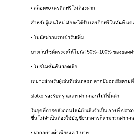
• สล็อตxo เครดิตฟรี ไม่ต้องฝาก
สำหรับผู้เล่นใหม่ มักจะได้รับ เครดิตฟรีในทันที 
• โบนัสฝากแรกเข้ารับเพิ่ม
บางเว็บไซต์ตรงจะให้โบนัส 50%–100% ของยอดฝาก
• โปรโมชั่นคืนยอดเสีย
เหมาะสำหรับผู้เล่นที่เล่นตลอด หากมียอดเสียตามท
slotxo รองรับทรูวอเลท ฝาก-ถอนไม่มีขั้นต่ำ
ในยุคที่การคลังออนไลน์เป็นสิ่งจำเป็น การที่ slotxo 
ขึ้น ไม่จำเป็นต้องใช้บัญชีธนาคารก็สามารถฝาก-ถ
• ฝากอย่างต่ำเพียงแค่ 1 บาท