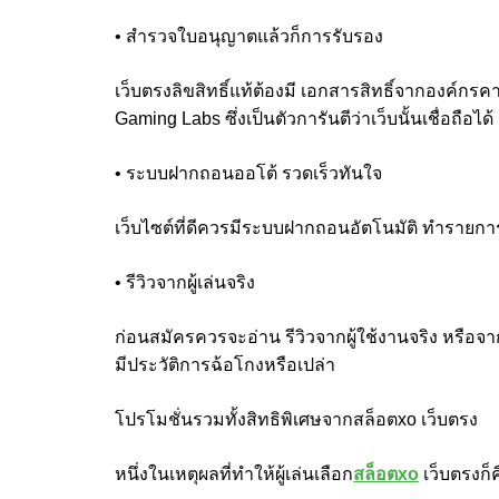
• สำรวจใบอนุญาตแล้วก็การรับรอง
เว็บตรงลิขสิทธิ์แท้ต้องมี เอกสารสิทธิ์จากองค์ก
Gaming Labs ซึ่งเป็นตัวการันตีว่าเว็บนั้นเชื่อถือได้
• ระบบฝากถอนออโต้ รวดเร็วทันใจ
เว็บไซต์ที่ดีควรมีระบบฝากถอนอัตโนมัติ ทำรายการ
• รีวิวจากผู้เล่นจริง
ก่อนสมัครควรจะอ่าน รีวิวจากผู้ใช้งานจริง หรือจาก
มีประวัติการฉ้อโกงหรือเปล่า
โปรโมชั่นรวมทั้งสิทธิพิเศษจากสล็อตxo เว็บตรง
หนึ่งในเหตุผลที่ทำให้ผู้เล่นเลือก
สล็อตxo
เว็บตรงก็ค