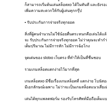
ก็สามารถเริ่มต้นเล่นสล็อตxo ได้ในทันที และยัง
เพิ่มความสะดวกให้กับผู้เล่นทุกกรุ๊ป
• รับประกันการจ่ายจริงทุกยอด
สิ่งที่ผู้คนจำนวนไม่ใช้น้อยตื่นตระหนกคือเล่นได้แล้
จะ รับประกันการจ่ายจริงทุกยอด ไม่ว่าคุณจะทำก
เต็มปริมาณ ไม่มีการหัก ไม่มีการฉ้อโกง
จุดเด่นของ slotxo เว็บตรง ที่ทำให้เป็นที่ชื่นชอบ
รวมเกมสล็อตแตกง่ายไว้มากที่สุด
เกมสล็อตxo มีชื่อเรื่องเกมสล็อตที่ แตกง่าย โบนัส
มีเอกลักษณ์เฉพาะ ไม่ว่าจะเป็นเกมสล็อตแนวเสี่ยง
เล่นได้ทุกแพลตฟอร์ม รองรับโทรศัพท์มือถือเต็มแ