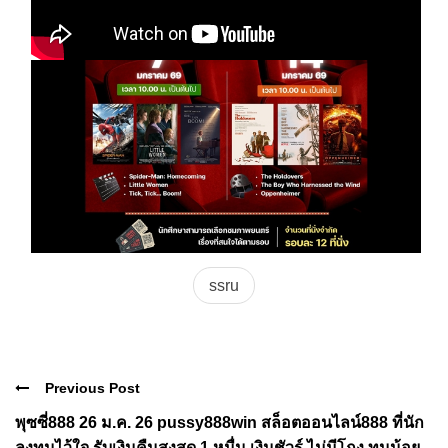
ssru
Previous Post
พุซซี่888 26 ม.ค. 26 pussy888win สล็อตออนไลน์888 ที่นัก
ลงทุนไว้ใจ รับเงินคืนสูงสุด 1 หมื่น เงินชัวร์ ไม่มีโกง ทุนน้อย