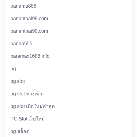
panama888
pananthai99.com
pananthai99.com
panda555
paramax1688.info
pg
pg slot
pg slot ทางเข้า
pg slot เปิดใหม่ล่าสุด
PG Slot เว็บใหม่
pg สล็อต