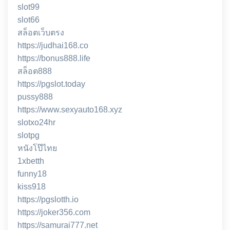
slot99
slot66
สล็อตเว็บตรง
https://judhai168.co
https://bonus888.life
สล็อต888
https://pgslot.today
pussy888
https://www.sexyauto168.xyz
slotxo24hr
slotpg
หนังโป๊ไทย
1xbetth
funny18
kiss918
https://pgslotth.io
https://joker356.com
https://samurai777.net