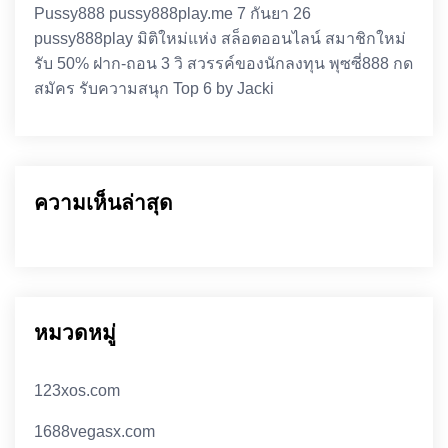
Pussy888 pussy888play.me 7 กันยา 26
pussy888play มิติใหม่แห่ง สล็อตออนไลน์ สมาชิกใหม่
รับ 50% ฝาก-ถอน 3 วิ สวรรค์ของนักลงทุน พุซซี่888 กด
สมัคร รับความสนุก Top 6 by Jacki
ความเห็นล่าสุด
หมวดหมู่
123xos.com
1688vegasx.com