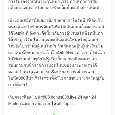
การรับรองจากหน่วยงานที่น่าไว้ใจ ทำให้ทุกการปั่น
สล็อตของคุณได้โอกาสได้รับแจ็คพ็อตได้อย่างแน่แท้
เพียงคุณสมัครเป็นสมาชิกกับพวกเราในวันนี้ สล็อตเว็บ
ตรง คุณจะได้รับเครดิตฟรีเพื่อใช้เล่นเกมสล็อตออนไลน์
ได้โดยทันที จังหวะดีๆนี้มากับการลุ้นรับแจ็คพ็อตที่แตก
ได้จริงทุกวี่วัน ไม่ว่าคุณจะเป็นผู้เล่นใหม่หรือผู้เล่นเก่า
โดยยิ่งไปกว่านั้นผู้เล่นใหม่ๆ ถ้าเกิดคุณเป็นผู้เล่นใหม่ไม่
เคยเล่นสล็อตมาก่อน เว็บโบนัส888ของทางเราดีไซน์มา
ให้ใช้งานกล้วยๆถ้าไม่รู้เรื่องก็สามารถติดต่อมาและ
สอบถามกับข้าราชการแอดไม่นของทางพวกเราได้
ตลอด 1 วัน คุณสามารถเริ่มประสบการณ์การเล่น
โบนัส888ที่น่าเร้าใจรวมทั้งมีโอกาสชนะรางวัลใหญ่กับ
เราได้เลย !
เว็บตรงสล็อต โบนัส888 bonus888.live 24 ตุลา 24
Marlon casino สล็อตเว็บไหนดี Top 91