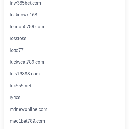
lnw365bet.com
lockdown168
london6789.com
lossless
lotto77
luckycat789.com
luis16888.com
lux555.net
lyrics
m4newonline.com
mac1bet789.com