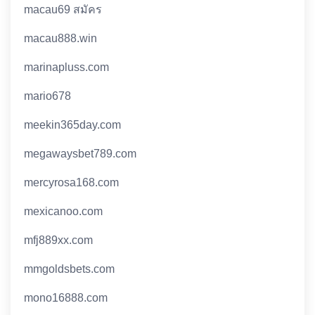
macau69 สมัคร
macau888.win
marinapluss.com
mario678
meekin365day.com
megawaysbet789.com
mercyrosa168.com
mexicanoo.com
mfj889xx.com
mmgoldsbets.com
mono16888.com