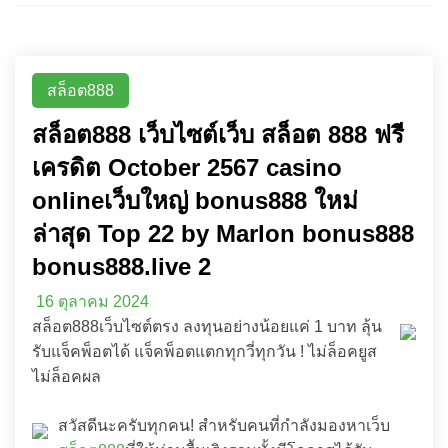
สล็อต888
สล็อต888 เว็บไซต์เว็บ สล็อต 888 ฟรี
เครดิต October 2567 casino
onlineเว็บใหญ่ bonus888 ใหม่
ล่าสุด Top 22 by Marlon bonus888
bonus888.live 2
16 ตุลาคม 2024
สล็อต888เว็บไซต์ตรง ลงทุนอย่างน้อยแค่ 1 บาท ลุ้น
รับแจ็คพ็อตได้ แจ็คพ็อตแตกทุกวี่ทุกวัน ! ไม่ล็อคยูส
ไม่ล็อคผล
สวัสดีนะครับทุกคน! สำหรับคนที่กำลังมองหาเว็บ