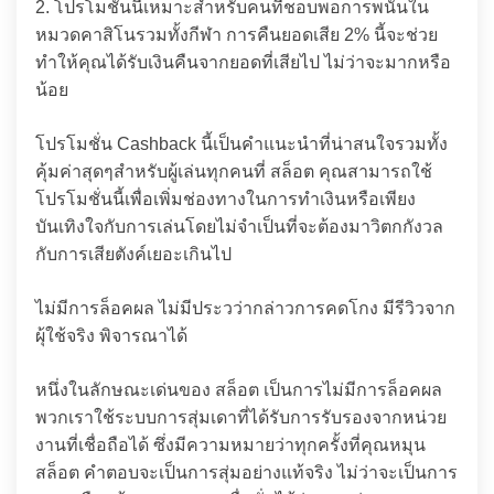
2. โปรโมชั่นนี้เหมาะสำหรับคนที่ชอบพอการพนันใน
หมวดคาสิโนรวมทั้งกีฬา การคืนยอดเสีย 2% นี้จะช่วย
ทำให้คุณได้รับเงินคืนจากยอดที่เสียไป ไม่ว่าจะมากหรือ
น้อย
โปรโมชั่น Cashback นี้เป็นคำแนะนำที่น่าสนใจรวมทั้ง
คุ้มค่าสุดๆสำหรับผู้เล่นทุกคนที่ สล็อต คุณสามารถใช้
โปรโมชั่นนี้เพื่อเพิ่มช่องทางในการทำเงินหรือเพียง
บันเทิงใจกับการเล่นโดยไม่จำเป็นที่จะต้องมาวิตกกังวล
กับการเสียตังค์เยอะเกินไป
ไม่มีการล็อคผล ไม่มีประวว่ากล่าวการคดโกง มีรีวิวจาก
ผุ้ใช้จริง พิจารณาได้
หนึ่งในลักษณะเด่นของ สล็อต เป็นการไม่มีการล็อคผล
พวกเราใช้ระบบการสุ่มเดาที่ได้รับการรับรองจากหน่วย
งานที่เชื่อถือได้ ซึ่งมีความหมายว่าทุกครั้งที่คุณหมุน
สล็อต คำตอบจะเป็นการสุ่มอย่างแท้จริง ไม่ว่าจะเป็นการ