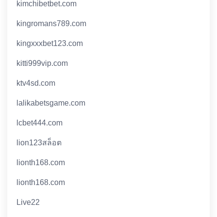
kimchibetbet.com
kingromans789.com
kingxxxbet123.com
kitti999vip.com
ktv4sd.com
lalikabetsgame.com
lcbet444.com
lion123สล็อต
lionth168.com
lionth168.com
Live22