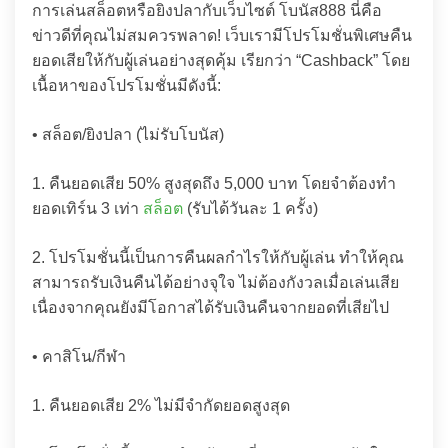
การเล่นสล็อตหรือยิงปลากับเว็บไซต์ โบนัส888 นี่คือ
ข่าวดีที่คุณไม่สมควรพลาด! เว็บเรามีโปรโมชั่นพิเศษคืน
ยอดเสียให้กับผู้เล่นอย่างสุดคุ้ม เรียกว่า “Cashback” โดย
เนื้อหาของโปรโมชั่นมีดังนี้:
• สล็อต/ยิงปลา (ไม่รับโบนัส)
1. คืนยอดเสีย 50% สูงสุดถึง 5,000 บาท โดยจำต้องทำ
ยอดเทิร์น 3 เท่า
สล็อต
(รับได้วันละ 1 ครั้ง)
2. โปรโมชั่นนี้เป็นการคืนผลกำไรให้กับผู้เล่น ทำให้คุณ
สามารถรับเงินคืนได้อย่างจุใจ ไม่ต้องกังวลเมื่อเล่นเสีย
เนื่องจากคุณยังมีโอกาสได้รับเงินคืนจากยอดที่เสียไป
• คาสิโน/กีฬา
1. คืนยอดเสีย 2% ไม่มีจำกัดยอดสูงสุด