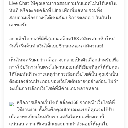
Live Chat ให้คุณสามารถสอบถามกับแอดไม่นได้เลยใน
ทันที หรือจะกดคลิกที่ Line เพื่อเพิ่มสหายรวมทั้ง
สอบถามเรื่องต่างๆได้เช่นกัน บริการตลอด 1 วันกันไป
เลยขอรับ
อย่าเสียโอกาสที่ดีที่สุดบน สล็อต168 สมัครสมาชิกใหม่
วันนี้ เริ่มต้นทำเงินได้แบบชิวๆแน่นอน สมัครเลย!
เห็นไหมครับผมว่า สล็อต จะกลายเป็นตัวเลือกสำหรับเพื่อ
การใช้บริการเว็บตรงไม่ผ่านเอเย่นต์ที่เยี่ยมที่สุดให้กับคุณ
ได้โดยทันที เพราะเหตุว่าการเลือกเว็บไซต์นั้น คุณจำเป็น
ต้องมองส่วนประกอบของเว็บไซต์หลายๆอย่างก่อน ไม่ว่า
จะเป็นการเลือกเว็บไซต์ที่มีค่ายเกมหลากหลาย
หรือการเลือกเว็บไซต์ สล็อต168 จากหน้าเว็บไซต์ที่
ใช้งานง่าย ทั้งสิ้นคือคุณลักษณะแรกที่คุณจะได้รับ
เมื่อลงทะเบียนใหม่กับเรา แต่ยังไม่หมดเพียงเท่านี้
แน่นอน ความพิเศษอีกเยอะมากกำลังคอยให้คุณไป