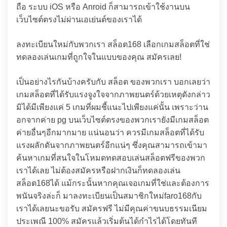
ถือ ระบบ iOS หรือ Anroid ก็สามารถเข้าใช้งานบน
เว็บไซต์ตรงไม่ผ่านเอเย่นต์ของเราได้
ลงทะเบียนใหม่กับพวกเรา สล็อต168 เลือกเกมสล็อตที่ใช่
ทดลองเล่นเกมที่ถูกใจในแบบของคุณ สมัครเลย!
เป็นอย่างไรกันบ้างครับกับ สล็อต ของพวกเรา บอกเลยว่า
เกมสล็อตที่ได้รับแรงจูงใจจากภาพยนตร์ด้วยเหตุดังกล่าว
มิได้มีเพียงแค่ 5 เกมที่ผมชี้แนะไปเพียงแค่นั้น เพราะว่าน
อกจากค่าย pg บนเว็บไซต์ตรงของพวกเรายังมีเกมสล็อต
ค่ายอื่นๆอีกมากมาย แน่นอนว่า ควรมีเกมสล็อตที่ได้รับ
แรงผลักดันจากภาพยนตร์อีกแน่ๆ ซึ่งคุณสามารถเข้ามา
ค้นหาเกมที่สนใจในโหมดทดสอบเล่นสล็อตฟรีของพวก
เราได้เลย ไม่ต้องสมัครหรือฝากเงินก็ทดลองเล่น
สล็อต168ได้ แม้กระนั้นหากคุณเจอเกมที่ใช่และต้องการ
พนันจริงล่ะก็ มาลงทะเบียนเป็นสมาชิกใหม่faro168กับ
เราได้เลยนะขอรับ สมัครฟรี ไม่มีคุณค่าขนบธรรมเนียม
ประเพณี 100% สมัครแล้วเริ่มต้นได้กำไรได้โดยทันที