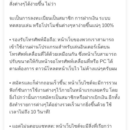
สั่งต่างๆได้ง่ายขึ้น ไม่ว่า
จะเป็นการลงทะเบียนเป็นสมาชิก การฝากเงิน ระบบ
ทดสอบเล่น หรือโปรโมชั่นต่างๆหาง่ายขึ้นแน่ๆ 100%
• รองรับโทรศัพท์มือถือ: หน้าเว็บของพวกเราสามารถ
เข้าใช้งานผ่านโปรแกรมสำหรับเล่นอินเตอร์เน็ตบน
โทรศัพท์เคลื่อนที่ได้ด้วยเหมือนกัน ซึ่งหน้าเว็บสามารถ
ปรับขนาดให้กับหน้าจอโทรศัพท์เคลื่อนที่หรือ PC ได้
ตามต้องการ ดาวน์โหลดหน้าเว็บไว ไม่ค้างแน่ๆครับผม
• สมัครและก็ฝากถอนเร็วขึ้น: หน้าเว็บไซต์จะมีการรวม
ฟังก์ชันการใช้งานต่างๆไว้ภายในหน้าแรกเลยครับ โดย
ยิ่งไปกว่านั้นการสมัครเป็นสมาชิกหรือฝากเบิกเงิน อีกทั้ง
ยังทำรายการต่างๆได้อย่างรวดเร็วมากยิ่งขึ้นด้วย ใช้
เวลาไม่ถึง 10 วินาที!
• แอดไม่นตอบแชทสด: หน้าเว็บไซต์จะมีสิ่งที่เรียกว่า