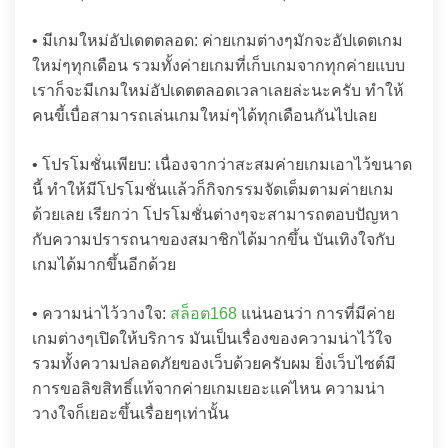
• มีเกมใหม่อัปเดตตลอด: ค่ายเกมต่างๆมักจะอัปเดตเกม
ใหม่ๆทุกเดือน รวมทั้งค่ายเกมที่เก็บเกมจากทุกค่ายแบบ
เราก็จะมีเกมใหม่อัปเดตตลอดเวลาเลยล่ะนะครับ ทำให้
คนขี้เบื่อสามารถเล่นเกมใหม่ๆได้ทุกเดือนกันไปเลย
• โปรโมชั่นเพียบ: เนื่องจากว่าสะสมค่ายเกมเอาไว้ขนาด
นี้ ทำให้มีโปรโมชั่นแล้วก็กิจกรรมจัดเต็มตามค่ายเกม
ด้วยเลย เรียกว่า โปรโมชั่นต่างๆจะสามารถตอบปัญหา
กับความปรารถนาของสมาชิกได้มากขึ้น บันเทิงใจกับ
เกมได้มากขึ้นอีกด้วย
• ความน่าไว้วางใจ:
สล็อต168
แน่นอนว่า การที่มีค่าย
เกมต่างๆเปิดให้บริการ มันเป็นเรื่องของความน่าไว้ใจ
รวมทั้งความปลอดภัยของเว็บด้วยครับผม ยิ่งเว็บไซต์มี
การขอลิขสิทธิ์แท้จากค่ายเกมเยอะแค่ไหน ความน่า
วางใจก็เยอะขึ้นเรื่อยๆเท่านั้น