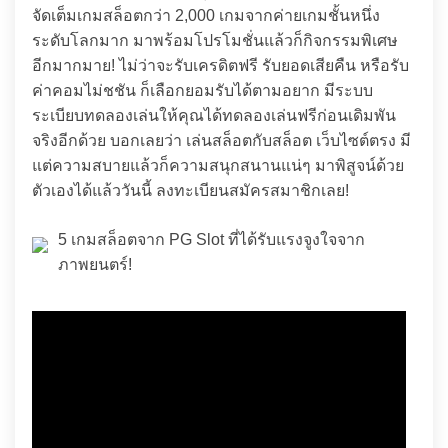
จัดเต็มเกมสล็อตกว่า 2,000 เกมจากค่ายเกมชั้นหนึ่ง
ระดับโลกมาก มาพร้อมโปรโมชั่นแล้วก็กิจกรรมพิเศษ
อีกมากมาย! ไม่ว่าจะรับเครดิตฟรี รับยอดเสียคืน หรือรับ
ค่าคอมไม่ชชัน ก็เลือกยอมรับได้ตามอยาก มีระบบ
ระเบียบทดลองเล่นให้คุณได้ทดลองเล่นฟรีก่อนเดิมพัน
จริงอีกด้วย บอกเลยว่า เล่นสล็อตกับสล็อต เว็บไซต์ตรง มี
แต่ความสบายแล้วก็ความสนุกสนานแน่ๆ มาพิสูจน์ด้วย
ตัวเองได้แล้ววันนี้ ลงทะเบียนสมัครสมาชิกเลย!
5 เกมสล็อตจาก PG Slot ที่ได้รับแรงจูงใจจาก
ภาพยนตร์!