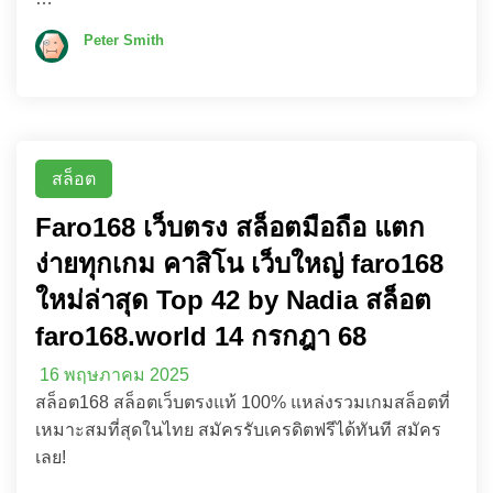
Peter Smith
สล็อต
Faro168 เว็บตรง สล็อตมือถือ แตก
ง่ายทุกเกม คาสิโน เว็บใหญ่ faro168
ใหม่ล่าสุด Top 42 by Nadia สล็อต
faro168.world 14 กรกฎา 68
16 พฤษภาคม 2025
สล็อต168 สล็อตเว็บตรงแท้ 100% แหล่งรวมเกมสล็อตที่
เหมาะสมที่สุดในไทย สมัครรับเครดิตฟรีได้ทันที สมัคร
เลย!