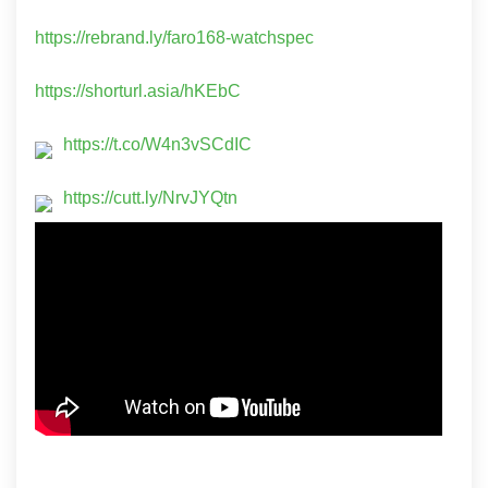
https://rebrand.ly/faro168-watchspec
https://shorturl.asia/hKEbC
https://t.co/W4n3vSCdIC
https://cutt.ly/NrvJYQtn
…