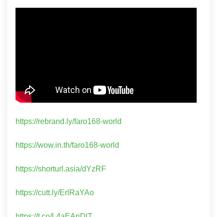
https://rebrand.ly/faro168-world
https://wow.in.th/faro168-world
https://shorturl.asia/dYzRF
https://cutt.ly/ErlRaYAo
https://t.co/L4aEArjDlT