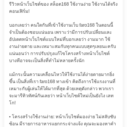
รีวิวหน้าเว็บไซต์ของ สล็อต168 ใช้งานง่าย ใช้งานได้จริง
คอนเฟิร์ม!
บอกเลยว่า คนใดกันที่เข้าใช้งานเว็บ faro168 ในตอนนี้
จำเป็นต้องชอบแน่นอน เพราะว่ามีการปรับเปลี่ยนและ
อัปเดตหน้าเว็บไซต์แบบใหม่ที่บอกเลยว่า งามมาก ใช้
งานง่ายดาย และเหมาะสมกับทุกคนแบบสุดๆเลยนะครับ
แน่นอนว่า การปรับปรุงแก้ไขโครงสร้างหน้าเว็บไซต์
บางทีอาจจะเป็นสิ่งที่ทำไม่หลายครั้งนัก
แม้กระนั้นความเคลื่อนไหวให้ใช้งานได้ง่ายดายมากยิ่ง
ขึ้น เป็นสิ่งที่เรา faro168 ทางเข้า คิดถึงการใช้แรงงานที่
เหมาะกับผู้เล่นให้ได้มากที่สุด ด้วยเหตุดังกล่าว พวกเรา
จะมารีทิวทัศน์กันเลยว่า หน้าเว็บไซต์ใหม่เป็นยังไง เลท
โก!
• โครงสร้างใช้งานง่าย: หน้าเว็บไซต์มองง่าย ไม่สลับซับ
ซ้อน มีรายการอาหารแยกกระจ่างแจ้ง คุณจะมองหาคำ