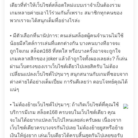
เดียวที่ทำให้เว็บไซต์สล็อตใหม่แบบเราจำเป็นต้องรวม
เกมหลายค่ายเอาไว้ร่วมกันก็เพราะ สมาชิกทุกคนของ
พวกเราจะได้สนุกเต็มที่อย่างไรล่ะ
• มีตัวเลือกที่นานัปการ: คนเล่นสล็อตผู้คนจำนวนไม่ใช้
น้อยมีสไตล์การเล่นที่แตกต่างกัน บางคนบางทีอาจจะ
ถูกใจเกม สล็อต168 ที่สดใส หรือบางครั้งอาจจะถูกใจ
เกมคลาสสิกของ joker แล้วถ้าถูกใจทั้งผองเลยล่ะ? ก็เล่น
ผ่านเว็บตรงของเราเว็บไซต์เดียวไปเลยสิครับ ไม่ต้อง
เปลี่ยนแปลงเว็บไซต์ไปๆมาๆ สนุกสนานกับเกมที่ชอบจาก
ต่างค่ายได้อย่างเต็มเปี่ยม การันตีเลยว่า ตอบโจทย์คุณได้
แน่ๆ
• ไม่ต้องย้ายเว็บไซต์ไปๆมาๆ: ถ้าเกิดเว็บไซต์ที่คุณใช้
บริการมีเกม สล็อต168 ครบจบในเว็บไซต์เดียว คุณ
จะไม่ได้อยากแปลงเว็บไปไหนเลยล่ะครับผม เนื่องจาก
เว็บไซต์เดียวครบวงจรกันไปเลย ไม่ต้องย้ายยูสหรือย้าย
เงินให้ยุ่งยาก เล่นเว็บเดียวได้ครบสิ้นสุดกันไปเลยขอรับ