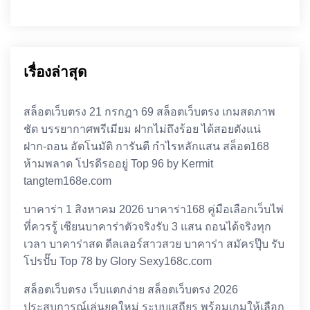
เรื่องล่าสุด
สล็อตเว็บตรง 21 กรกฎา 69 สล็อตเว็บตรง เกมสดภาพ
ชัด บรรยากาศพรีเมียม ฝากไม่ถึงร้อย ได้สอยตังแน่
ฝาก-ถอน อัตโนมัติ การันตี กำไรหลักแสน สล็อต168
ห้ามพลาด โปรดีรออยู่ Top 96 by Kermit
tangtem168e.com
บาคาร่า 1 สิงหาคม 2026 บาคาร่า168 คู่มือเลือกเว็บไพ่
ที่ควรรู้ เซียนบาคาร่าตัวจริงรับ 3 แสน ถอนได้จริงทุก
เวลา บาคาร่าสด ดีลเลอร์สาวสวย บาคาร่า สมัครปุ๊บ รับ
โปรปั๊บ Top 78 by Glory Sexy168c.com
สล็อตเว็บตรง เว็บแตกง่าย สล็อตเว็บตรง 2026
ประสบการณ์เล่นยุคใหม่ ระบบเสถียร พร้อมเกมให้เลือก