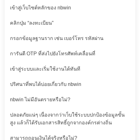
เข้าสู่เว็บไซต์หลักของ nbwin
คลิกปุ่ม “ลงทะเบียน”
กรอกข้อมูลฐานราก เช่น เบอร์โทร รหัสผ่าน
การันตี OTP ที่ส่งไปยังโทรศัพท์เคลื่อนที่
เข้าสู่ระบบและเริ่มใช้งานได้ทันที
ปริศนาที่พบได้บ่อยเกี่ยวกับ nbwin
nbwin ไม่มีอันตรายหรือไม่?
ปลอดภัยแน่ๆ เนื่องจากว่าเว็บใช้ระบบปกป้องข้อมูลขั้น
สูง แล้วก็ได้รับเอกสารสิทธิ์ถูกจากองค์กรต่างถิ่น
สามารถถอนเงินได้จริงหรือไม่?