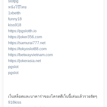
slotpg
หนังโป๊ไทย
1xbetth
funny18
kiss918
https://pgslotth.io
https://joker356.com
https://samurai777.net
https://tokyoslot88.com
https://betwayvietnam.com
https://jokerasia.net
pgslot
pgslot
เว็บสล็อตและบาคาร่าของโครตดีเว็บนี้เล่นแล้วรวยจัดๆ
918kiss