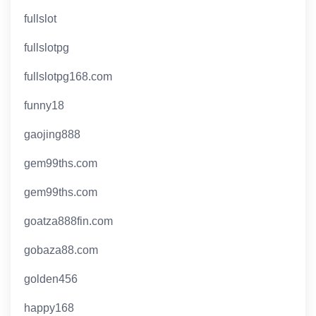
fullslot
fullslotpg
fullslotpg168.com
funny18
gaojing888
gem99ths.com
gem99ths.com
goatza888fin.com
gobaza88.com
golden456
happy168