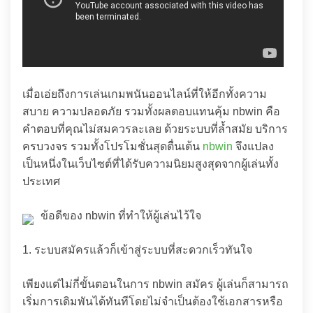
เมื่อเอ่ยถึงการเล่นเกมพนันออนไลน์ที่ให้อีกทั้งความ
สบาย ความปลอดภัย รวมทั้งผลตอบแทนคุ้ม nbwin คือ
คำตอบที่คุณไม่สมควรละเลย ด้วยระบบที่ล้ำสมัย บริการ
ครบวงจร รวมทั้งโปรโมชั่นสุดตื่นเต้น
nbwin
จึงแปลง
เป็นหนึ่งในเว็บไซต์ที่ได้รับความนิยมสูงสุดจากผู้เล่นทั้ง
ประเทศ
ข้อดีของ nbwin ที่ทำให้ผู้เล่นไว้ใจ
1. ระบบสมัครแล้วก็เข้าสู่ระบบที่สะดวกเร็วทันใจ
เพียงแต่ไม่กี่ขั้นตอนในการ nbwin สมัคร ผู้เล่นก็สามารถ
เริ่มการเดิมพันได้ทันทีโดยไม่จำเป็นต้องใช้เอกสารหรือ