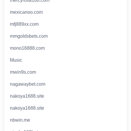
mercyrosa168.com
mexicanoo.com
mfj889xx.com
mmgoldsbets.com
mono16888.com
Music
mwin9s.com
nagawaybet.com
nakoya1688.site
nakoya1688.site
nbwin.me