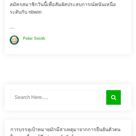
สมัครสมาชิกวันนี้เพื่อสัมผัสประสบการณ์พนันเหนือ
ระดับกับ nbwin
…
Peter Smith
การบรรลุเป้าหมายมักมีสาเหตุมาจากการยืนยันตัวตน