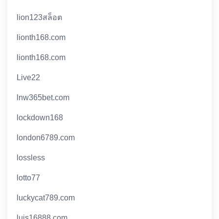
lion123สล็อต
lionth168.com
lionth168.com
Live22
lnw365bet.com
lockdown168
london6789.com
lossless
lotto77
luckycat789.com
luis16888.com