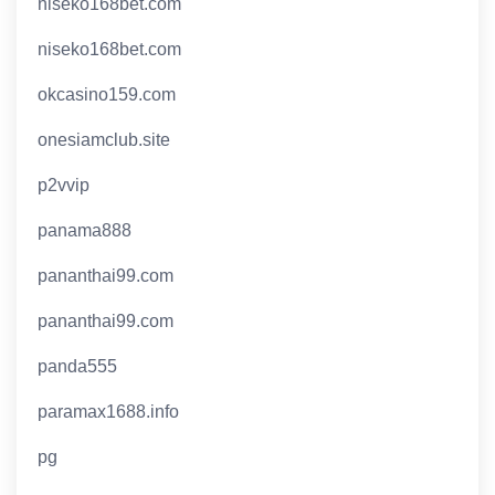
niseko168bet.com
niseko168bet.com
okcasino159.com
onesiamclub.site
p2vvip
panama888
pananthai99.com
pananthai99.com
panda555
paramax1688.info
pg