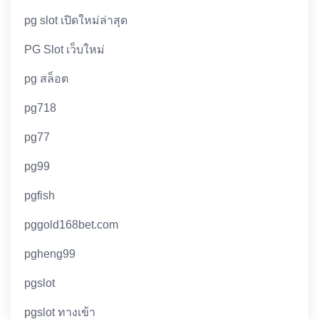
pg slot เปิดใหม่ล่าสุด
PG Slot เว็บใหม่
pg สล็อต
pg718
pg77
pg99
pgfish
pggold168bet.com
pgheng99
pgslot
pgslot ทางเข้า