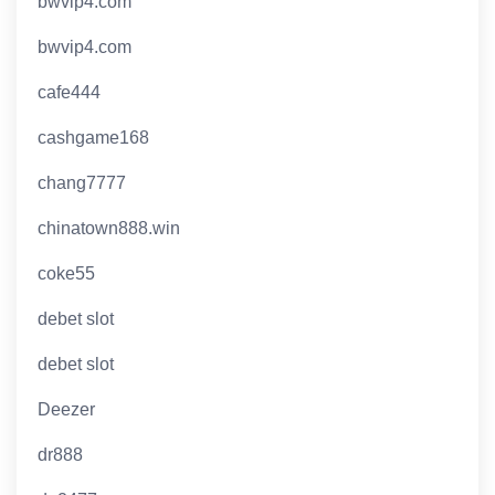
bwvip4.com
bwvip4.com
cafe444
cashgame168
chang7777
chinatown888.win
coke55
debet slot
debet slot
Deezer
dr888