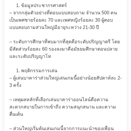
ข้อมูลประชากรศาสตร์
– จากกลุ่มตัวอย่างที่ตอบแบบสอบถาม จำนวน 500 คน
เป็นเพศชายร้อยละ 70 และเพศหญิงร้อยละ 30 ผู้ตอบ
แบบสอบถามส่วนใหญ่มีอายุระหว่าง 21-30 ปี
– ระดับการศึกษาที่พบมากที่สุดคือระดับปริญญาตรี โดย
มีสัดส่วนร้อยละ 60 รองลงมาคือมัธยมศึกษาตอนปลาย
และระดับปริญญาโท
พฤติกรรมการเล่น
– ผู้เล่นบาคาร่าส่วนใหญ่เล่นเกมนี้อย่างน้อยสัปดาห์ละ 2-
3 ครั้ง
– เหตุผลหลักที่เลือกเล่นบาคาร่าออนไลน์คือความ
สะดวกสบายในการเข้าถึง ความสนุกสนาน และความ
ตื่นเต้น
– ส่วนใหญ่เริ่มต้นเล่นเกมนี้จากการแนะนำของเพื่อน