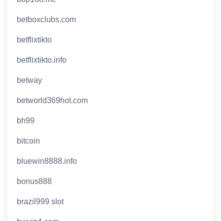
betboxclubs.com
betflixtikto
betflixtikto.info
betway
betworld369hot.com
bh99
bitcoin
bluewin8888.info
bonus888
brazil999 slot