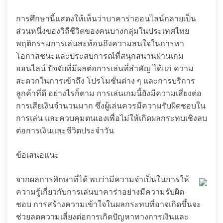
การศึกษานี้แสดงให้เห็นว่าบาคาร่าออนไลน์กลายเป็น
ส่วนหนึ่งของวิถีชีวิตของคนบางกลุ่มในประเทศไทย
พฤติกรรมการเล่นสะท้อนถึงความสนใจในการหา
โอกาสชนะและประสบการณ์ที่สนุกสนานผ่านเกม
ออนไลน์ ปัจจัยที่มีผลต่อการเล่นที่สำคัญ ได้แก่ ความ
สะดวกในการเข้าถึง โปรโมชั่นต่าง ๆ และการบริการ
ลูกค้าที่ดี อย่างไรก็ตาม การเล่นเกมนี้ยังมีความเสี่ยงต่อ
การเสียเงินจำนวนมาก ซึ่งผู้เล่นควรมีความรับผิดชอบใน
การเล่น และควบคุมตนเองเพื่อไม่ให้เกิดผลกระทบเชิงลบ
ต่อการเงินและชีวิตประจำวัน
ข้อเสนอแนะ
จากผลการศึกษาที่ได้ พบว่ามีความจำเป็นในการให้
ความรู้เกี่ยวกับการเล่นบาคาร่าอย่างมีความรับผิด
ชอบ การสร้างความเข้าใจในผลกระทบที่อาจเกิดขึ้นจะ
ช่วยลดความเสี่ยงต่อการเกิดปัญหาทางการเงินและ