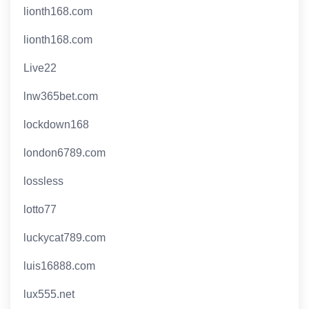
lionth168.com
lionth168.com
Live22
lnw365bet.com
lockdown168
london6789.com
lossless
lotto77
luckycat789.com
luis16888.com
lux555.net