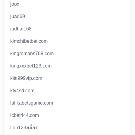
joox
juad69
judhai168
kimchibetbet.com
kingromans789.com
kingxxxbet123.com
kitti999vip.com
ktv4sd.com
lalikabetsgame.com
lcbet444.com
lion123สล็อต