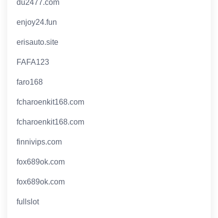
du2477.com
enjoy24.fun
erisauto.site
FAFA123
faro168
fcharoenkit168.com
fcharoenkit168.com
finnivips.com
fox689ok.com
fox689ok.com
fullslot