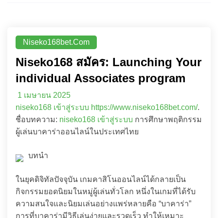
Niseko168bet.com
Niseko168 สมัคร: Launching Your
individual Associates program
1 เมษายน 2025
niseko168 เข้าสู่ระบบ
https://www.niseko168bet.com/
.
ชื่อบทความ:
niseko168 เข้าสู่ระบบ
การศึกษาพฤติกรรม
ผู้เล่นบาคาร่าออนไลน์ในประเทศไทย
บทนำ
ในยุคดิจิทัลปัจจุบัน เกมคาสิโนออนไลน์ได้กลายเป็น
กิจกรรมยอดนิยมในหมู่ผู้เล่นทั่วโลก หนึ่งในเกมที่ได้รับ
ความสนใจและนิยมเล่นอย่างแพร่หลายคือ “บาคาร่า”
การที่บาคาร่ามีวิธีเล่นง่ายและรวดเร็ว ทำให้เหมาะ