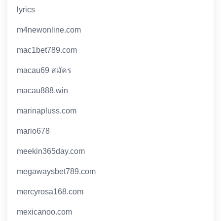
lyrics
m4newonline.com
mac1bet789.com
macau69 สมัคร
macau888.win
marinapluss.com
mario678
meekin365day.com
megawaysbet789.com
mercyrosa168.com
mexicanoo.com