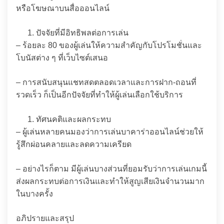
หรือโฆษณาบนสื่อออนไลน์
ปัจจัยที่มีอิทธิพลต่อการเล่น
– ร้อยละ 80 ของผู้เล่นให้ความสำคัญกับโปรโมชั่นและ
โบนัสต่าง ๆ ที่เว็บไซต์เสนอ
– การสนับสนุนแชทสดตลอดเวลาและการฝาก-ถอนที่
รวดเร็ว ก็เป็นอีกปัจจัยที่ทำให้ผู้เล่นเลือกใช้บริการ
ทัศนคติและผลกระทบ
– ผู้เล่นหลายคนมองว่าการเล่นบาคาร่าออนไลน์ช่วยให้
รู้สึกผ่อนคลายและลดความเครียด
– อย่างไรก็ตาม มีผู้เล่นบางส่วนที่ยอมรับว่าการเล่นเกมนี้
ส่งผลกระทบต่อการเงินและทำให้สูญเสียเงินจำนวนมาก
ในบางครั้ง
อภิปรายและสรุป