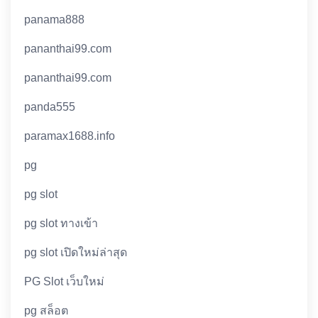
panama888
pananthai99.com
pananthai99.com
panda555
paramax1688.info
pg
pg slot
pg slot ทางเข้า
pg slot เปิดใหม่ล่าสุด
PG Slot เว็บใหม่
pg สล็อต