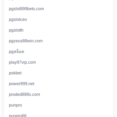
pgslot999bets.com
pgslotceo
pgslotth
pgzeus88win.com
pgสล็อต
play97vip.com
pokbet
power999.net
proded888x.com
punpro
punpro66