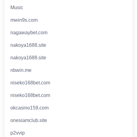
Music
mwin9s.com
nagawaybet.com
nakoya1688.site
nakoya1688.site
nbwin.me
niseko168bet.com
niseko168bet.com
okcasino159.com
onesiamclub.site
p2vvip