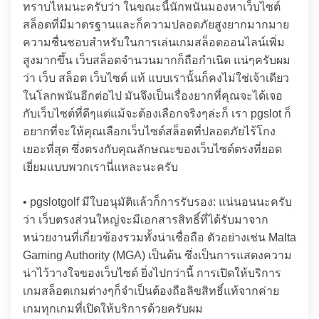
ทราบไหมนะครับว่า ในขณะนี้นักพนันมองหาเว็บไซต์
สล็อตที่มีมาตรฐานและก็ความปลอดภัยสูงยากมากมาย
ความชื่นชอบสำหรับในการเล่นเกมสล็อตออนไลน์เพิ่ม
สูงมากขึ้น เว็บสล็อตจำนวนมากก็ถือกำเนิด แน่ๆครับผม
ว่า เว็บ สล็อต เว็บไซต์ แท้ แบบเรานั้นก็คงไม่ใช่เจ้าเดียว
ในโลกพนันอีกต่อไป มันจึงเป็นเรื่องยากที่คุณจะได้เจอ
กับเว็บไซต์ที่ดีๆแต่แม้จะต้องเลือกจริงๆล่ะก็ เรา pgslot ก็
อยากที่จะให้คุณเลือกเว็บไซต์สล็อตที่ปลอดภัยไร้โกง
เยอะที่สุด ซึ่งตรงกับคุณลักษณะของเว็บไซต์ตรงที่ยอด
เยี่ยมแบบพวกเรานี่แหละนะครับ
• pgslotgolf มีใบอนุมัติแล้วก็การรับรอง: แน่นอนนะครับ
ว่า เว็บตรงส่วนใหญ่จะมีเอกสารสิทธิ์ที่ได้รับมาจาก
หน่วยงานที่เกี่ยวข้องรวมทั้งน่าเชื่อถือ ตัวอย่างเช่น Malta
Gaming Authority (MGA) เป็นต้น ซึ่งเป็นการแสดงความ
น่าไว้วางใจของเว็บไซต์ ยิ่งไปกว่านี้ การเปิดให้บริการ
เกมสล็อตเกมต่างๆก็จำเป็นต้องถือลิขสิทธิ์แท้จากค่าย
เกมทุกเกมที่เปิดให้บริการด้วยครับผม