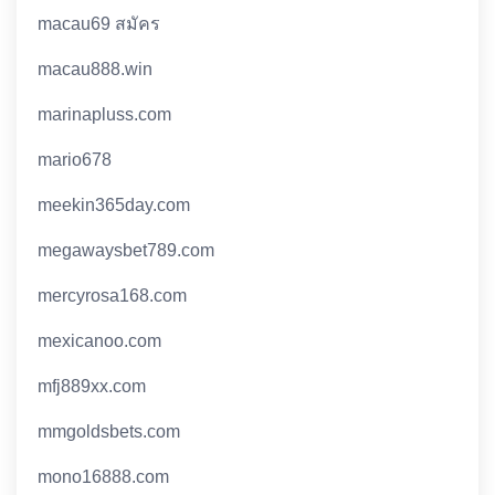
macau69 สมัคร
macau888.win
marinapluss.com
mario678
meekin365day.com
megawaysbet789.com
mercyrosa168.com
mexicanoo.com
mfj889xx.com
mmgoldsbets.com
mono16888.com