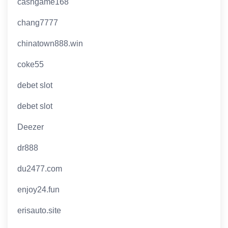
cashgame168
chang7777
chinatown888.win
coke55
debet slot
debet slot
Deezer
dr888
du2477.com
enjoy24.fun
erisauto.site