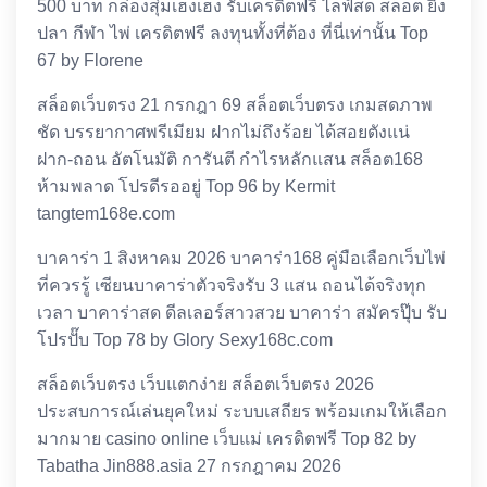
500 บาท กล่องสุ่มเฮงเฮง รับเครดิตฟรี ไลฟ์สด สล็อต ยิง
ปลา กีฬา ไพ่ เครดิตฟรี ลงทุนทั้งที่ต้อง ที่นี่เท่านั้น Top
67 by Florene
สล็อตเว็บตรง 21 กรกฎา 69 สล็อตเว็บตรง เกมสดภาพ
ชัด บรรยากาศพรีเมียม ฝากไม่ถึงร้อย ได้สอยตังแน่
ฝาก-ถอน อัตโนมัติ การันตี กำไรหลักแสน สล็อต168
ห้ามพลาด โปรดีรออยู่ Top 96 by Kermit
tangtem168e.com
บาคาร่า 1 สิงหาคม 2026 บาคาร่า168 คู่มือเลือกเว็บไพ่
ที่ควรรู้ เซียนบาคาร่าตัวจริงรับ 3 แสน ถอนได้จริงทุก
เวลา บาคาร่าสด ดีลเลอร์สาวสวย บาคาร่า สมัครปุ๊บ รับ
โปรปั๊บ Top 78 by Glory Sexy168c.com
สล็อตเว็บตรง เว็บแตกง่าย สล็อตเว็บตรง 2026
ประสบการณ์เล่นยุคใหม่ ระบบเสถียร พร้อมเกมให้เลือก
มากมาย casino online เว็บแม่ เครดิตฟรี Top 82 by
Tabatha Jin888.asia 27 กรกฎาคม 2026