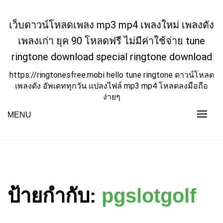
Skip
to
เว็บดาวน์โหลดเพลง mp3 mp4 เพลงใหม่ เพลงดัง
content
เพลงเก่า ยุค 90 โหลดฟรี ไม่มีค่าใช้จ่าย tune
ringtone download special ringtone download
https://ringtonesfree.mobi hello tune ringtone ดาวน์โหลด
เพลงดัง อัพเดททุกวัน แปลงไฟล์ mp3 mp4 โหลดลงมือถือ
ง่ายๆ
MENU
ป้ายกำกับ:
pgslotgolf