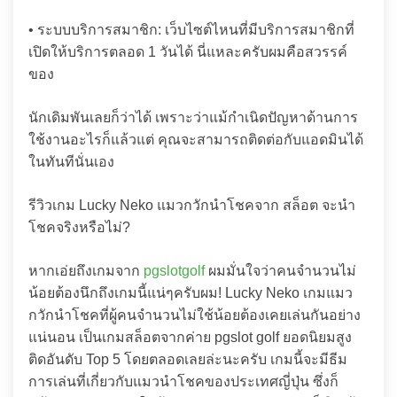
• ระบบบริการสมาชิก: เว็บไซต์ไหนที่มีบริการสมาชิกที่
เปิดให้บริการตลอด 1 วันได้ นี่แหละครับผมคือสวรรค์
ของ
นักเดิมพันเลยก็ว่าได้ เพราะว่าแม้กำเนิดปัญหาด้านการ
ใช้งานอะไรก็แล้วแต่ คุณจะสามารถติดต่อกับแอดมินได้
ในทันทีนั่นเอง
รีวิวเกม Lucky Neko แมวกวักนำโชคจาก สล็อต จะนำ
โชคจริงหรือไม่?
หากเอ่ยถึงเกมจาก
pgslotgolf
ผมมั่นใจว่าคนจำนวนไม่
น้อยต้องนึกถึงเกมนี้แน่ๆครับผม! Lucky Neko เกมแมว
กวักนำโชคที่ผู้คนจำนวนไม่ใช้น้อยต้องเคยเล่นกันอย่าง
แน่นอน เป็นเกมสล็อตจากค่าย pgslot golf ยอดนิยมสูง
ติดอันดับ Top 5 โดยตลอดเลยล่ะนะครับ เกมนี้จะมีธีม
การเล่นที่เกี่ยวกับแมวนำโชคของประเทศญี่ปุ่น ซึ่งก็