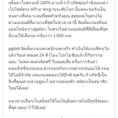
สล็อต เว็บตรงแท้ 100% มาแล้ว! ถ้าเกิดคุณกำลังมองหา
เว็บไซต์ตรง API มาตรฐานระดับโลก นี่แหละขอรับเป็น
หนทางที่เหมาะสมที่สุดสำหรับคุณ สุดยอดเว็บตรงไม่
ผ่านเอเย่นต์ที่มาแรงที่สุดในช่วงเวลานี้ จัดเต็มเกมสล็อต
ออนไลน์จาก pgslot เ ว็บตรงไม่ผ่านเอเย่นต์ที่ดีเยี่ยมที่สุด
มีเกมให้เลือกมากยิ่งกว่า 1,000 เกม
pgslot จัดเต็มเกมแตกหนักแตกจริง ทำเงินได้แบบฟินๆวัน
แล้ววันเล่าตลอด 24 ชั่วโมง โปรโมชั่นแล้วก็กิจกรรม
เยอะ ไม่พลาดเครดิตฟรี รับยอดเสีย หรือการรับค่า
คอมมิชชั่นแน่นอน ฝากถอนกับระบบฝากถอนออโต้ ถอน
ได้ไม่มีจำกัด เล่นเกมทดสอบได้อีกด้วยครับ ถ้าเกิดนี่เป็น
สิ่งที่คุณตามหาอยู่ล่ะก็ อย่ารอคอยช้า สมัครเป็นสมาชิก
ใหม่ได้เลย!
แนวทางเลือกเว็บสล็อตให้ไม่เป็นอันตรายไม่มีทุจริตเยอะ
ที่สุด จดเอาไว้ได้เลย!