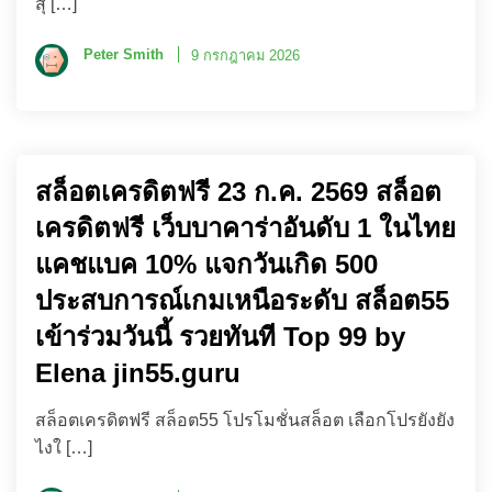
สุ […]
Peter Smith
9 กรกฎาคม 2026
สล็อตเครดิตฟรี 23 ก.ค. 2569 สล็อต
เครดิตฟรี เว็บบาคาร่าอันดับ 1 ในไทย
แคชแบค 10% แจกวันเกิด 500
ประสบการณ์เกมเหนือระดับ สล็อต55
เข้าร่วมวันนี้ รวยทันที Top 99 by
Elena jin55.guru
สล็อตเครดิตฟรี สล็อต55 โปรโมชั่นสล็อต เลือกโปรยังยัง
ไงใ […]