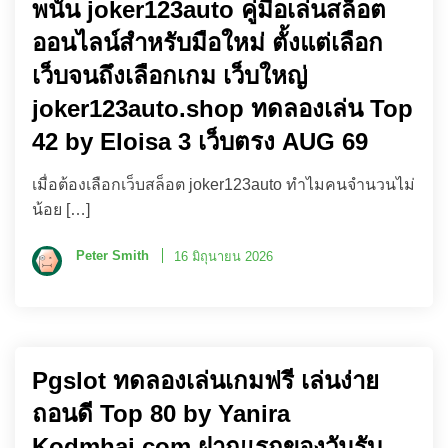
พนัน joker123auto คู่มือเล่นสล็อต
ออนไลน์สำหรับมือใหม่ ตั้งแต่เลือก
เว็บจนถึงเลือกเกม เว็บใหญ่
joker123auto.shop ทดลองเล่น Top
42 by Eloisa 3 เว็บตรง AUG 69
เมื่อต้องเลือกเว็บสล็อต joker123auto ทำไมคนจำนวนไม่
น้อย […]
Peter Smith
16 มิถุนายน 2026
Pgslot ทดลองเล่นเกมฟรี เล่นง่าย
ถอนดี Top 80 by Yanira
Kodmhai.com ฝากแรกของวันรับ