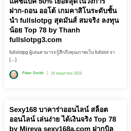
แคชแบค 50% เยอะสุดในวงการ
ฝาก-ถอน ออโต้ เกมคาสิโนระดับชั้น
นำ fullslotpg สุดมันส์ สมจริง ลงทุน
น้อย Top 78 by Thanh
fullslotpg3.com
fullslotpg ผู้เล่นสามารถรู้สึกถึงคุณภาพเว็บ fullslot จา
[…]
Peter Smith
18 พฤษภาคม 2026
Sexy168 บาคาร่าออนไลน์ สล็อต
ออนไลน์ เล่นง่าย ได้เงินจริง Top 78
by Mireya sexy168a.com ฝากบิล