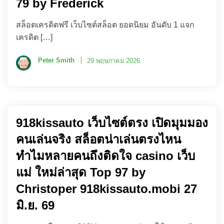
79 by Frederick
สล็อตเครดิตฟรี เว็บไซต์สล็อต ยอดนิยม อันดับ 1 แจก
เครดิต […]
Peter Smith
29 พฤษภาคม 2026
918kissauto เว็บไซต์ตรง เปิดมุมมอง
คนเล่นจริง สล็อตน่าเล่นตรงไหน
ทำไมหลายคนถึงติดใจ casino เว็บ
แม่ ใหม่ล่าสุด Top 97 by
Christoper 918kissauto.mobi 27
มิ.ย. 69