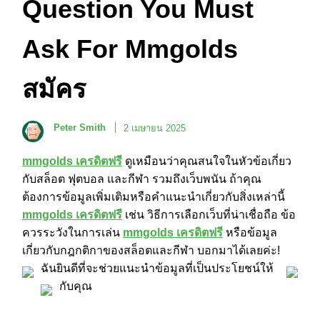
Question You Must
Ask For Mmgolds
สมัคร
Peter Smith
2 เมษายน 2025
mmgolds เครดิตฟรี
ดูเหมือนว่าคุณสนใจในหัวข้อเกี่ยว
กับสล็อต ฟุตบอล และกีฬา รวมถึงเว็บพนัน ถ้าคุณ
ต้องการข้อมูลเพิ่มเติมหรือคำแนะนำเกี่ยวกับสิ่งเหล่านี้
mmgolds เครดิตฟรี
เช่น วิธีการเลือกเว็บที่น่าเชื่อถือ ข้อ
ควรระวังในการเล่น
mmgolds เครดิตฟรี
หรือข้อมูล
เกี่ยวกับกฎกติกาของสล็อตและกีฬา บอกมาได้เลยค่ะ!
ฉันยินดีที่จะช่วยแนะนำข้อมูลที่เป็นประโยชน์ให้
กับคุณ