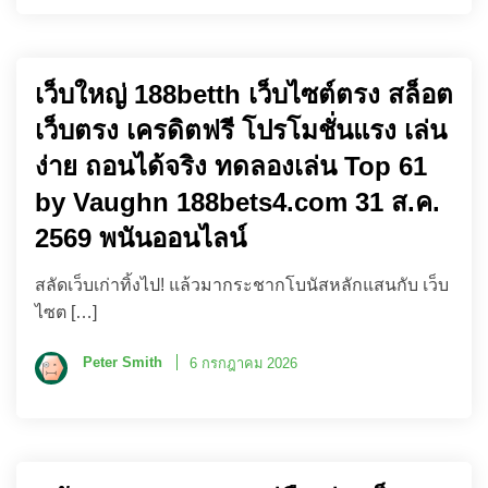
เว็บใหญ่ 188betth เว็บไซต์ตรง สล็อต
เว็บตรง เครดิตฟรี โปรโมชั่นแรง เล่น
ง่าย ถอนได้จริง ทดลองเล่น Top 61
by Vaughn 188bets4.com 31 ส.ค.
2569 พนันออนไลน์
สลัดเว็บเก่าทิ้งไป! แล้วมากระชากโบนัสหลักแสนกับ เว็บ
ไซต […]
Peter Smith
6 กรกฎาคม 2026