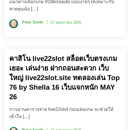
แนวทางเลือกเกม 918kissauto แบบง่ายๆให้เหมาะกับ
สายทุนน้อ […]
Peter Smith
27 พฤษภาคม 2026
คาสิโน live22slot สล็อตเว็บตรงเกม
เยอะ เล่นง่าย ฝากถอนสะดวก เว็บ
ใหญ่ live22slot.site ทดลองเล่น Top
76 by Shella 16 เว็บแจกหนัก MAY
26
การอ่านตารางจ่าย live22slot ก่อนเล่นเกม จะช่วยให้
เข้าใจ […]
Peter Smith