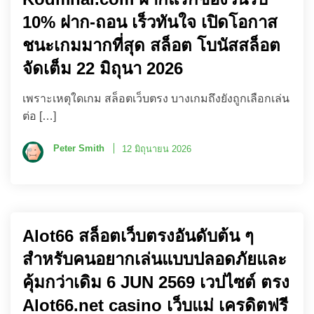
10% ฝาก-ถอน เร็วทันใจ เปิดโอกาส
ชนะเกมมากที่สุด สล็อต โบนัสสล็อต
จัดเต็ม 22 มิถุนา 2026
เพราะเหตุใดเกม สล็อตเว็บตรง บางเกมถึงยังถูกเลือกเล่น
ต่อ […]
Peter Smith
12 มิถุนายน 2026
Alot66 สล็อตเว็บตรงอันดับต้น ๆ
สำหรับคนอยากเล่นแบบปลอดภัยและ
คุ้มกว่าเดิม 6 JUN 2569 เวปไซต์ ตรง
Alot66.net casino เว็บแม่ เครดิตฟรี