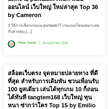
ออนไลน์ เว็บใหญ่ ใหม่ล่าสุด Top 36
by Cameron
3 วิธีการเลือกเกมบน puntaek77 เกมแบบไหนเหมาะสม
กับสายทุน […]
Peter Smith
29 พฤษภาคม 2026
สล็อตเว็บตรง จุดหมายปลายทาง ที่ดี
ที่สุด สำหรับการเดิมพัน ชวนเพื่อนรับ
100 ยูสเดียว เล่นได้ทุกเกม 10 ก็ถอน
ได้ทันที tangtem168 เว็บใหญ่ ทุน
หนา ซ่ากว่าใคร Top 15 by Emilio