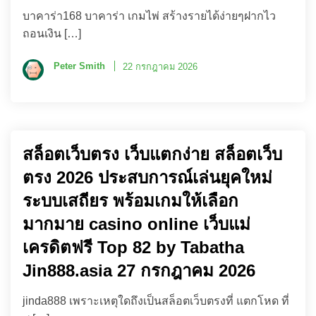
บาคาร่า168 บาคาร่า เกมไพ่ สร้างรายได้ง่ายๆฝากไว
ถอนเงิน […]
Peter Smith
22 กรกฎาคม 2026
สล็อตเว็บตรง เว็บแตกง่าย สล็อตเว็บ
ตรง 2026 ประสบการณ์เล่นยุคใหม่
ระบบเสถียร พร้อมเกมให้เลือก
มากมาย casino online เว็บแม่
เครดิตฟรี Top 82 by Tabatha
Jin888.asia 27 กรกฎาคม 2026
jinda888 เพราะเหตุใดถึงเป็นสล็อตเว็บตรงที่ แตกโหด ที่