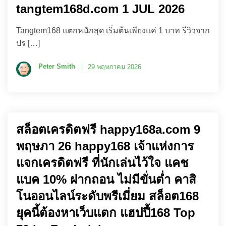
tangtem168d.com 1 JUL 2026
Tangtem168 แตกหนักสุด เริ่มต้นเพียงแค่ 1 บาท รีวิวจาก
ปร […]
Peter Smith
29 พฤษภาคม 2026
สล็อตเครดิตฟรี happy168a.com 9
พฤษภา 26 happy168 เจ้าแห่งการ
แจกเครดิตฟรี ที่นักเล่นไว้ใจ แคช
แบค 10% ฝากถอน ไม่มีขั่นต่ำ คาสิ
โนออนไลน์ระดับพรีเมี่ยม สล็อต168
ยุคนี้ต้องหาเว็บแตก แฮปปี้168 Top