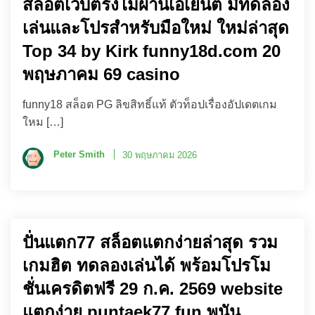
สล็อตเว็บตรงไม่ผ่านเอเย่นต์ มีทดลอง
เล่นและโปรสำหรับมือใหม่ ใหม่ล่าสุด
Top 34 by Kirk funny18d.com 20
พฤษภาคม 69 casino
funny18 สล็อต PG ลิขสิทธิ์แท้ ตัวท็อปเรื่องอัปเดตเกม
ใหม […]
Peter Smith
30 พฤษภาคม 2026
ปั่นแตก77 สล็อตแตกง่ายล่าสุด รวม
เกมฮิต ทดลองเล่นได้ พร้อมโปรโม
ชั่นเครดิตฟรี 29 ก.ค. 2569 website
แตกง่าย puntaek77.fun พนัน