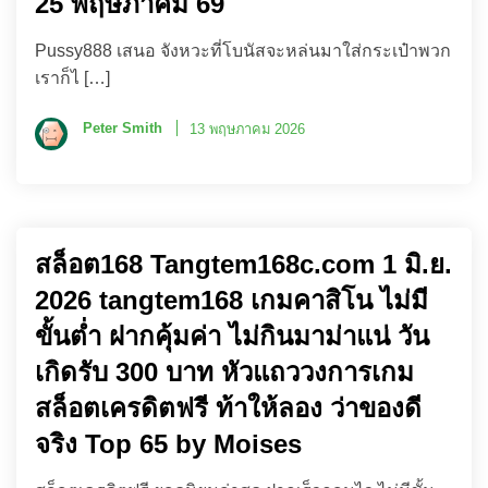
25 พฤษภาคม 69
Pussy888 เสนอ จังหวะที่โบนัสจะหล่นมาใส่กระเป๋าพวก
เราก็ไ […]
Peter Smith
13 พฤษภาคม 2026
สล็อต168 Tangtem168c.com 1 มิ.ย.
2026 tangtem168 เกมคาสิโน ไม่มี
ขั้นต่ำ ฝากคุ้มค่า ไม่กินมาม่าแน่ วัน
เกิดรับ 300 บาท หัวแถววงการเกม
สล็อตเครดิตฟรี ท้าให้ลอง ว่าของดี
จริง Top 65 by Moises