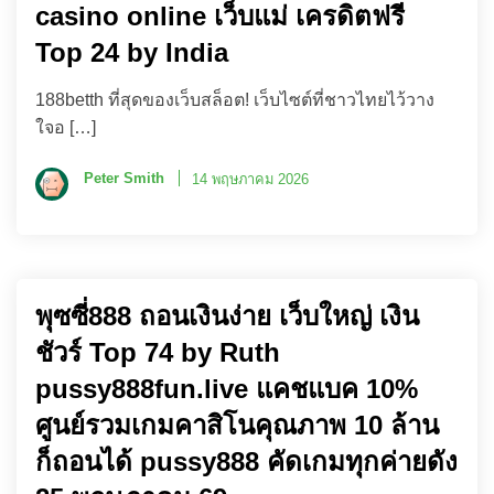
casino online เว็บแม่ เครดิตฟรี
Top 24 by India
188betth ที่สุดของเว็บสล็อต! เว็บไซต์ที่ชาวไทยไว้วาง
ใจอ […]
Peter Smith
14 พฤษภาคม 2026
พุซซี่888 ถอนเงินง่าย เว็บใหญ่ เงิน
ชัวร์ Top 74 by Ruth
pussy888fun.live แคชแบค 10%
ศูนย์รวมเกมคาสิโนคุณภาพ 10 ล้าน
ก็ถอนได้ pussy888 คัดเกมทุกค่ายดัง