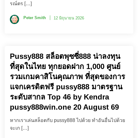
รณ์ตร […]
Peter Smith
12 มิถุนายน 2026
Pussy888 สล็อตพุซซี่888 น่าลงทุน
ที่สุดในไทย ทุกยอดฝาก 1,000 ศูนย์
รวมเกมคาสิโนคุณภาพ ที่สุดของการ
แจกเครดิตฟรี pussy888 มาตรฐาน
ระดับสากล Top 46 by Kendra
pussy888win.one 20 August 69
หากเราเล่นสล็อตกับ pussy888 ไปด้วย ทำอันอื่นไปด้วย
จะเก […]