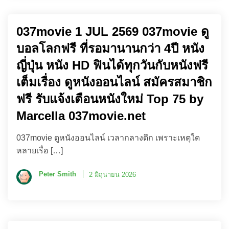
037movie 1 JUL 2569 037movie ดู
บอลโลกฟรี ที่รอมานานกว่า 4ปี หนัง
ญี่ปุ่น หนัง HD ฟินได้ทุกวันกับหนังฟรี
เต็มเรื่อง ดูหนังออนไลน์ สมัครสมาชิก
ฟรี รับแจ้งเตือนหนังใหม่ Top 75 by
Marcella 037movie.net
037movie ดูหนังออนไลน์ เวลากลางดึก เพราะเหตุใด
หลายเรื่อ […]
Peter Smith
2 มิถุนายน 2026