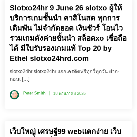
Slotxo24hr 9 June 26 slotxo ผู้ให้
บริการเกมชั้นนำ คาสิโนสด ทุกการ
เดิมพัน ไม่จำกัดยอด เงินชัวร์ โอนไว
รวมเกมดังค่ายชั้นนำ สล็อตxo เชื่อถือ
ได้ มีใบรับรองเกมแท้ Top 20 by
Ethel slotxo24hrd.com
slotxo24hr slotxo24hr แจกเครดิตฟรีทุกวี่ทุกวัน ฝาก-
ถอนเ […]
Peter Smith
18 พฤษภาคม 2026
เว็บใหญ่ เศรษฐี99 webแตกง่าย เว็บ