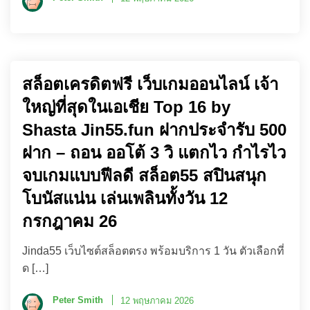
สล็อตเครดิตฟรี เว็บเกมออนไลน์ เจ้า
ใหญ่ที่สุดในเอเชีย Top 16 by
Shasta Jin55.fun ฝากประจำรับ 500
ฝาก – ถอน ออโต้ 3 วิ แตกไว กำไรไว
จบเกมแบบฟีลดี สล็อต55 สปินสนุก
โบนัสแน่น เล่นเพลินทั้งวัน 12
กรกฎาคม 26
Jinda55 เว็บไซต์สล็อตตรง พร้อมบริการ 1 วัน ตัวเลือกที่
ด […]
Peter Smith
12 พฤษภาคม 2026