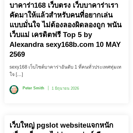
บาคาร่า168 เว็บตรง เว็บบาคาร่าเรา
คัดมาให้แล้วสำหรับคนที่อยากเล่น
แบบมั่นใจ ไม่ต้องลองผิดลองถูก พนัน
เว็บแม่ เครดิตฟรี Top 5 by
Alexandra sexy168b.com 10 MAY
2569
sexy168 เว็บไซต์บาคาร่าอันดับ 1 ที่คนทั่วประเทศทุ่มเท
ใจ […]
Peter Smith
1 มิถุนายน 2026
เว็บใหญ่ pgslot websiteแจกหนัก