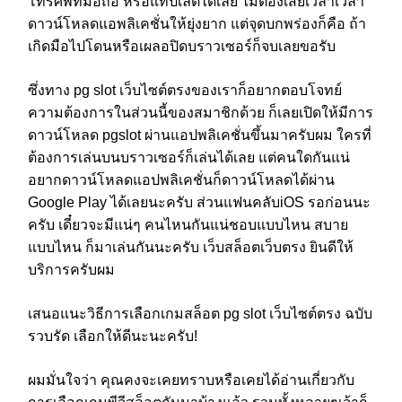
โทรศัพท์มือถือ หรือแท็ปเล็ตได้เลย ไม่ต้องเสียเวล่ำเวลา
ดาวน์โหลดแอพลิเคชั่นให้ยุ่งยาก แต่จุดบกพร่องก็คือ ถ้า
เกิดมือไปโดนหรือเผลอปิดบราวเซอร์ก็จบเลยขอรับ
ซึ่งทาง pg slot เว็บไซต์ตรงของเราก็อยากตอบโจทย์
ความต้องการในส่วนนี้ของสมาชิกด้วย ก็เลยเปิดให้มีการ
ดาวน์โหลด pgslot ผ่านแอปพลิเคชั่นขึ้นมาครับผม ใครที่
ต้องการเล่นบนบราวเซอร์ก็เล่นได้เลย แต่คนใดกันแน่
อยากดาวน์โหลดแอปพลิเคชั่นก็ดาวน์โหลดได้ผ่าน
Google Play ได้เลยนะครับ ส่วนแฟนคลับiOS รอก่อนนะ
ครับ เดี๋ยวจะมีแน่ๆ คนไหนกันแน่ชอบแบบไหน สบาย
แบบไหน ก็มาเล่นกันนะครับ เว็บสล็อตเว็บตรง ยินดีให้
บริการครับผม
เสนอแนะวิธีการเลือกเกมสล็อต pg slot เว็บไซต์ตรง ฉบับ
รวบรัด เลือกให้ดีนะนะครับ!
ผมมั่นใจว่า คุณคงจะเคยทราบหรือเคยได้อ่านเกี่ยวกับ