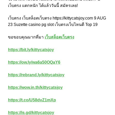
เว็บตรง แตกหนัก ได้แล้ววันนี้ สมัครเลย!
เว็บตรง เว็บสล็อตเว็บตรง https://kittycatsjoy.com 9 AUG
23 Suzette casino pg slot เว็บตรงเว็บไหนดี Top 19
ขอขอบคุณมากที่มา
เว็บสล็อตเว็บตรง
https://bit.ly/kittycatsjoy
https://ow.ly/wa6a50OQaY6
https://rebrand.ly/kittycatsjoy
https://wow.in.th/kittycatsjoy
https://t.co/U58dvZ1mXp
https://is.gd/kittycatsjoy