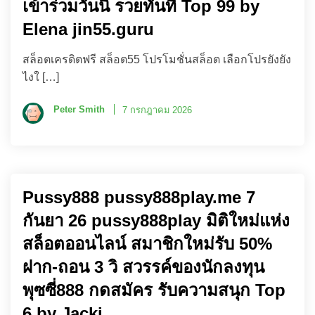
เข้าร่วมวันนี้ รวยทันที Top 99 by
Elena jin55.guru
สล็อตเครดิตฟรี สล็อต55 โปรโมชั่นสล็อต เลือกโปรยังยัง
ไงใ […]
Peter Smith
7 กรกฎาคม 2026
Pussy888 pussy888play.me 7
กันยา 26 pussy888play มิติใหม่แห่ง
สล็อตออนไลน์ สมาชิกใหม่รับ 50%
ฝาก-ถอน 3 วิ สวรรค์ของนักลงทุน
พุซซี่888 กดสมัคร รับความสนุก Top
6 by Jacki