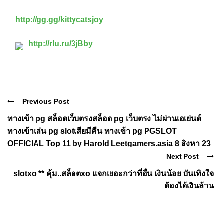
http://gg.gg/kittycatsjoy
http://rlu.ru/3jBby
Previous Post
ทางเข้า pg สล็อตเว็บตรงสล็อต pg เว็บตรง ไม่ผ่านเอเย่นต์
ทางเข้าเล่น pg slotเสียมีคืน ทางเข้า pg PGSLOT
OFFICIAL Top 11 by Harold Leetgamers.asia 8 สิงหา 23
Next Post
slotxo ** คุ้ม..สล็อตxo แจกเยอะกว่าที่อื่น เงินน้อย บันเทิงใจ
ต้องได้เงินล้าน