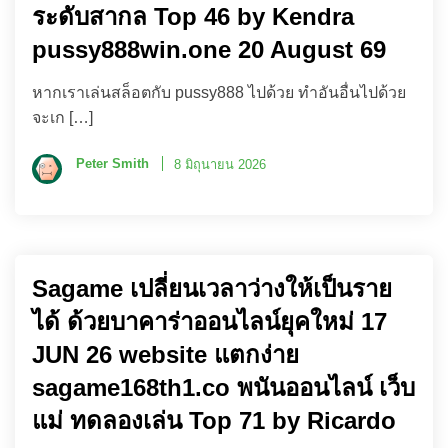
ระดับสากล Top 46 by Kendra
pussy888win.one 20 August 69
หากเราเล่นสล็อตกับ pussy888 ไปด้วย ทำอันอื่นไปด้วย
จะเก […]
Peter Smith
8 มิถุนายน 2026
Sagame เปลี่ยนเวลาว่างให้เป็นราย
ได้ ด้วยบาคาร่าออนไลน์ยุคใหม่ 17
JUN 26 website แตกง่าย
sagame168th1.co พนันออนไลน์ เว็บ
แม่ ทดลองเล่น Top 71 by Ricardo