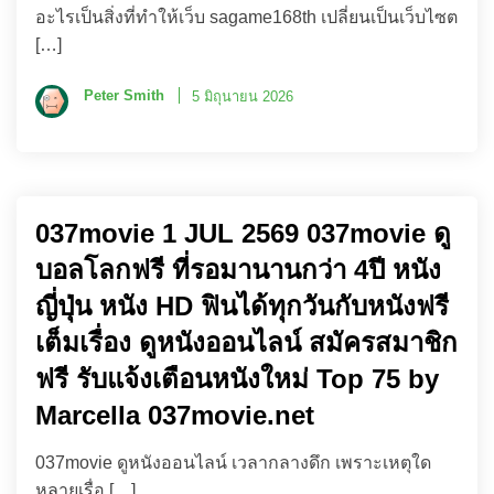
อะไรเป็นสิ่งที่ทำให้เว็บ sagame168th เปลี่ยนเป็นเว็บไซต
[…]
Peter Smith
5 มิถุนายน 2026
037movie 1 JUL 2569 037movie ดู
บอลโลกฟรี ที่รอมานานกว่า 4ปี หนัง
ญี่ปุ่น หนัง HD ฟินได้ทุกวันกับหนังฟรี
เต็มเรื่อง ดูหนังออนไลน์ สมัครสมาชิก
ฟรี รับแจ้งเตือนหนังใหม่ Top 75 by
Marcella 037movie.net
037movie ดูหนังออนไลน์ เวลากลางดึก เพราะเหตุใด
หลายเรื่อ […]