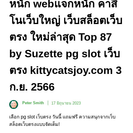
หนัก webแจกหนัก คาสิ
โนเว็บใหญ่ เว็บสล็อตเว็บ
ตรง ใหม่ล่าสุด Top 87
by Suzette pg slot เว็บ
ตรง kittycatsjoy.com 3
ก.ย. 2566
Peter Smith
17 มิถุนายน 2023
เลือก pg slot เว็บตรง วันนี้ แถมฟรี ความสนุกจากเว็บ
สล็อตเว็บตรงแบบจัดเต็ม!