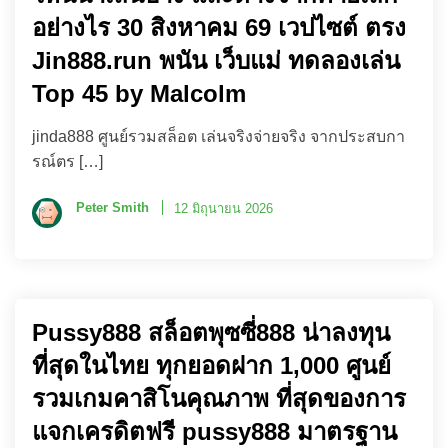
อย่างไร 30 สิงหาคม 69 เวปไซต์ ตรง
Jin888.run พนัน เว็บแม่ ทดลองเล่น
Top 45 by Malcolm
jinda888 ศูนย์รวมสล็อต เล่นจริงจ่ายจริง จากประสบกา
รณ์ตร […]
Peter Smith
12 มิถุนายน 2026
Pussy888 สล็อตพุซซี่888 น่าลงทุน
ที่สุดในไทย ทุกยอดฝาก 1,000 ศูนย์
รวมเกมคาสิโนคุณภาพ ที่สุดของการ
แจกเครดิตฟรี pussy888 มาตรฐาน