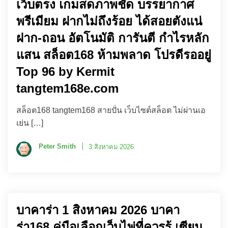
เว็บตรง เกมสดภาพชัด บรรยากาศ
พรีเมียม ฝากไม่ถึงร้อย ได้สอยตังแน่
ฝาก-ถอน อัตโนมัติ การันตี กำไรหลัก
แสน สล็อต168 ห้ามพลาด โปรดีรออยู่
Top 96 by Kermit
tangtem168e.com
สล็อต168 tangtem168 สายปั่น เว็บไซต์สล็อต ไม่ผ่านเอ
เย่น […]
Peter Smith
3 สิงหาคม 2026
บาคาร่า 1 สิงหาคม 2026 บาคา
ร่า168 คู่มือเลือกเว็บไพ่ที่ควรรู้ เซียน