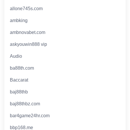
allone745s.com
ambking
ambnovabet.com
askyouwin888 vip
Audio
ba88th.com
Baccarat
baj88thb
baj88thbz.com
bar4game24hr.com
bbp168.me