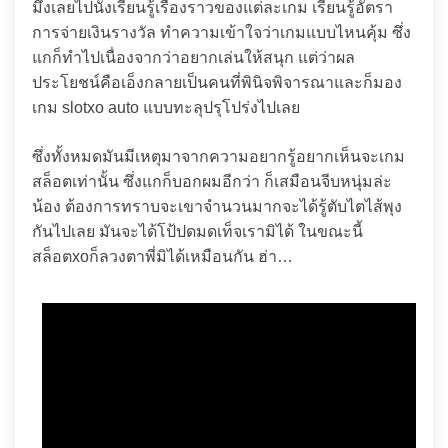
มึงเลยไปนั่งเรียนรู้เรื่องราวของแต่ละเกม เรียนรู้อัตรา
การจ่ายเงินรางวัล ทำความเข้าใจว่าเกมแบบไหนคุ้ม ซึ่ง
แกก็ทำไปเนื่องจากว่าอยากเล่นให้สนุก แต่ว่าผล
ประโยชน์คือเอ็งกลายเป็นคนที่พินิจพิจารณาและก็มอง
เกม slotxo auto แบบทะลุปรุโปร่งไปเลย
ซึ่งทั้งหมดมันมีเหตุมาจากความอยากรู้อยากเห็นจะเกม
สล็อตเท่านั้น ซึ่งแกก็บอกผมอีกว่า ก็เสมือนจีบหนุ่มล่ะ
น้อง ต้องการทราบจะเขาจำนวนมากจะได้รู้ตับไตไส้พุง
กันไปเลย มันจะได้โป้ปดมดเท็จเรามิได้ ในขณะนี้
สล็อตxoก็ลวงตาพี่มิได้เหมือนกัน ฮ่า…