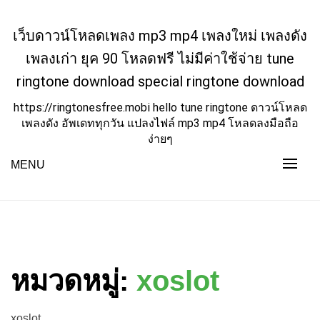
Skip
to
เว็บดาวน์โหลดเพลง mp3 mp4 เพลงใหม่ เพลงดัง
content
เพลงเก่า ยุค 90 โหลดฟรี ไม่มีค่าใช้จ่าย tune
ringtone download special ringtone download
https://ringtonesfree.mobi hello tune ringtone ดาวน์โหลด
เพลงดัง อัพเดททุกวัน แปลงไฟล์ mp3 mp4 โหลดลงมือถือ
ง่ายๆ
MENU
หมวดหมู่:
xoslot
xoslot