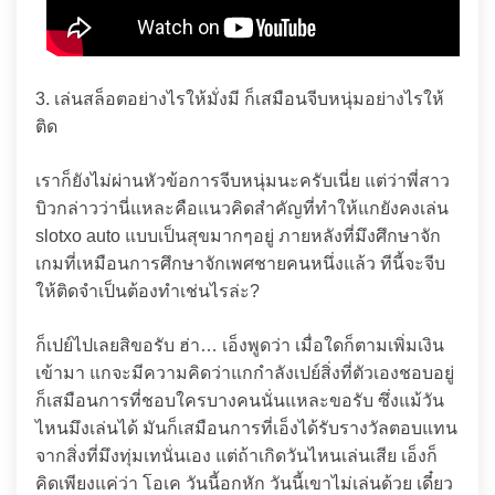
3. เล่นสล็อตอย่างไรให้มั่งมี ก็เสมือนจีบหนุ่มอย่างไรให้
ติด
เราก็ยังไม่ผ่านหัวข้อการจีบหนุ่มนะครับเนี่ย แต่ว่าพี่สาว
บิวกล่าวว่านี่แหละคือแนวคิดสำคัญที่ทำให้แกยังคงเล่น
slotxo auto แบบเป็นสุขมากๆอยู่ ภายหลังที่มึงศึกษาจัก
เกมที่เหมือนการศึกษาจักเพศชายคนหนึ่งแล้ว ทีนี้จะจีบ
ให้ติดจำเป็นต้องทำเช่นไรล่ะ?
ก็เปย์ไปเลยสิขอรับ ฮ่า… เอ็งพูดว่า เมื่อใดก็ตามเพิ่มเงิน
เข้ามา แกจะมีความคิดว่าแกกำลังเปย์สิ่งที่ตัวเองชอบอยู่
ก็เสมือนการที่ชอบใครบางคนนั่นแหละขอรับ ซึ่งแม้วัน
ไหนมึงเล่นได้ มันก็เสมือนการที่เอ็งได้รับรางวัลตอบแทน
จากสิ่งที่มึงทุ่มเทนั่นเอง แต่ถ้าเกิดวันไหนเล่นเสีย เอ็งก็
คิดเพียงแค่ว่า โอเค วันนี้อกหัก วันนี้เขาไม่เล่นด้วย เดี๋ยว