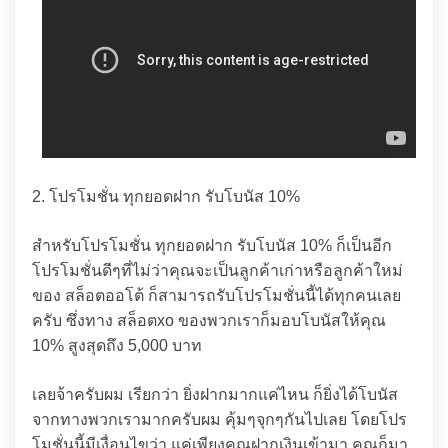
2. โปรโมชั่น ทุกยอดฝาก รับโบนัส 10%
สำหรับโปรโมชั่น ทุกยอดฝาก รับโบนัส 10% ก็เป็นอีก
โปรโมชั่นดีๆที่ไม่ว่าคุณจะเป็นลูกค้าเก่าหรือลูกค้าใหม่
ของ สล็อตออโต้ ก็สามารถรับโปรโมชั่นนี้ได้ทุกคนเลย
ครับ ซึ่งทาง สล็อตxo ของพวกเราก็มอบโบนัสให้คุณ
10% สูงสุดถึง 5,000 บาท
เลยจ้าครับผม เรียกว่า ยิ่งฝากมากแค่ไหน ก็ยิ่งได้โบนัส
จากทางพวกเรามากครับผม คุ้มๆจุกๆกันไปเลย โดยโปร
โมชั่นนี้มีเงื่อนไขว่า แค่เพียงคุณฝากเงินเข้ามา คุณก็มา