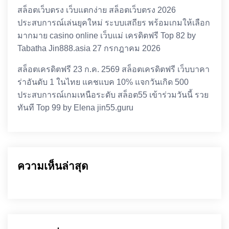
สล็อตเว็บตรง เว็บแตกง่าย สล็อตเว็บตรง 2026
ประสบการณ์เล่นยุคใหม่ ระบบเสถียร พร้อมเกมให้เลือก
มากมาย casino online เว็บแม่ เครดิตฟรี Top 82 by
Tabatha Jin888.asia 27 กรกฎาคม 2026
สล็อตเครดิตฟรี 23 ก.ค. 2569 สล็อตเครดิตฟรี เว็บบาคา
ร่าอันดับ 1 ในไทย แคชแบค 10% แจกวันเกิด 500
ประสบการณ์เกมเหนือระดับ สล็อต55 เข้าร่วมวันนี้ รวย
ทันที Top 99 by Elena jin55.guru
ความเห็นล่าสุด