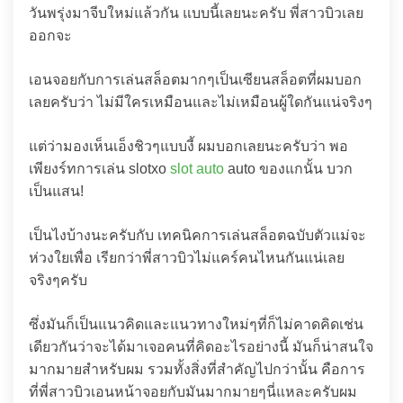
วันพรุ่งมาจีบใหม่แล้วกัน แบบนี้เลยนะครับ พี่สาวบิวเลย
ออกจะ
เอนจอยกับการเล่นสล็อตมากๆเป็นเซียนสล็อตที่ผมบอก
เลยครับว่า ไม่มีใครเหมือนและไม่เหมือนผู้ใดกันแน่จริงๆ
แต่ว่ามองเห็นเอ็งชิวๆแบบงี้ ผมบอกเลยนะครับว่า พอ
เพียงร์ทการเล่น slotxo
slot auto
auto ของแกนั้น บวก
เป็นแสน!
เป็นไงบ้างนะครับกับ เทคนิคการเล่นสล็อตฉบับตัวแม่จะ
ห่วงใยเพื่อ เรียกว่าพี่สาวบิวไม่แคร์คนไหนกันแน่เลย
จริงๆครับ
ซึ่งมันก็เป็นแนวคิดและแนวทางใหม่ๆที่ก็ไม่คาดคิดเช่น
เดียวกันว่าจะได้มาเจอคนที่คิดอะไรอย่างนี้ มันก็น่าสนใจ
มากมายสำหรับผม รวมทั้งสิ่งที่สำคัญไปกว่านั้น คือการ
ที่พี่สาวบิวเอนหน้าจอยกับมันมากมายๆนี่แหละครับผม