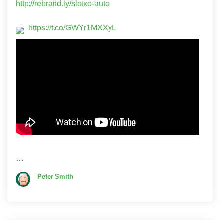
http://rebrand.ly/slotxo-auto
https://t.co/GWYr1MXXyL
…
Peter Smith