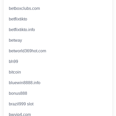
betboxclubs.com
betflixtikto
betflixtikto.info
betway
betworld369hot.com
bh99
bitcoin
bluewin8888.info
bonus888
brazil999 slot
bwvip4.com