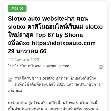
Xoslot
Slotxo auto websiteฝาก-ถอน
slotxo คาสิโนออนไลน์เว็บแม่ slotxo
ใหม่ล่าสุด Top 87 by Shona
สล็อตxo https://slotxoauto.com
29 มกราคม 66
12 สิงหาคม 2023
โปรโมชั่นสุดปังจาก slotxoauto.com
สวัสดีครับชาว slot auto ทุกท่าน เป็นยังไงกันบ้าง
อาทิตย์ลำดับที่สองของปี 2023 แล้ว ผลประกอบการ
สล็อตxo
ยังโอเคกันอยู่ครับผม? ผมกับเพื่อนรักของผมในตอนนี้
เป็นดำเนินงานกันหนักมากมายๆสำหรับเพื่อการหาเกม