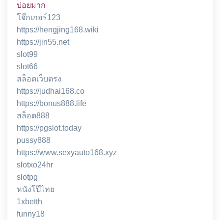
บ่อยมาก
โจ๊กเกอร์123
https://hengjing168.wiki
https://jin55.net
slot99
slot66
สล็อตเว็บตรง
https://judhai168.co
https://bonus888.life
สล็อต888
https://pgslot.today
pussy888
https://www.sexyauto168.xyz
slotxo24hr
slotpg
หนังโป๊ไทย
1xbetth
funny18