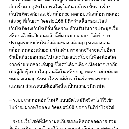
อีกครั้งแบบดุดันไม่เกรงใจผู้ใดกัน แม้กระนั้นขอเรื่อง
เว็บไซต์ตรงก่อนนะจ๊ะ สล็อตpg ทดสอบเล่นสล็อต ทดลอง
เล่นpg ที่เว็บเรา freeslot168 มีดีกว่าสล็อตออนไลน์
เว็บไซต์ตรงเว็บไซต์อื่นก็เพราะ สำหรับในการประมูลเว็บ
สล็อตเมื่อต้นปีก่อนหน้านี้ที่ผ่านมา พวกเราได้ทำการ
ประมูลระบบเว็บไซต์สล็อตของ สล็อตpg ทดลองเล่น
สล็อต ทดลองเล่นpg มาในค่ามหาศาลจริงๆจนเว็บอื่นๆ
จำเป็นต้องยอมถอยไป และรับผลประโยชน์เพียงน้อยนิด
จากค่าย ทดลองเล่นpg ซึ่งเราได้มาเต็มๆเนื่องจากเราถือ
เป็นผู้ถือหุ้นรายใหญ่คนนึงใน สล็อตpg ทดลองเล่นสล็อต
ทดลองเล่นpg นั่นทำให้เรามีดีกว่าในเรื่องของระบบ
แน่นอน ส่วนระบบที่เอ๋ยถึงนั้น เป็นหลายชนิด เช่น
– ระบบฝากถอนอัตโนมัติ แบบอัตโนมัติจริงๆไม่กี่วิเข้า
ไม่ว่าจะฝากหรือถอน freeslot168 ขอการันตีว่าไวจริง!
– ระบบเว็บไซต์ที่มีความสเถียรเยอะที่สุดตลอดการ รวม
ทั้งมีการจัดวางหน้าจอให้เหมาะสมกับผู้เล่นทุกเพศทุกวัย