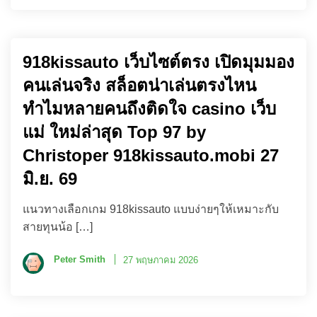
918kissauto เว็บไซต์ตรง เปิดมุมมอง
คนเล่นจริง สล็อตน่าเล่นตรงไหน
ทำไมหลายคนถึงติดใจ casino เว็บ
แม่ ใหม่ล่าสุด Top 97 by
Christoper 918kissauto.mobi 27
มิ.ย. 69
แนวทางเลือกเกม 918kissauto แบบง่ายๆให้เหมาะกับ
สายทุนน้อ […]
Peter Smith
27 พฤษภาคม 2026