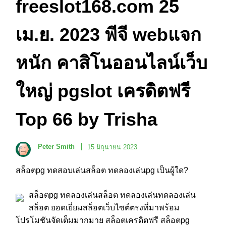
freeslot168.com 25
เม.ย. 2023 พีจี webแจก
หนัก คาสิโนออนไลน์เว็บ
ใหญ่ pgslot เครดิตฟรี
Top 66 by Trisha
Peter Smith
15 มิถุนายน 2023
สล็อตpg ทดสอบเล่นสล็อต ทดลองเล่นpg เป็นผู้ใด?
สล็อตpg ทดลองเล่นสล็อต ทดลองเล่นทดลองเล่น
สล็อต ยอดเยี่ยมสล็อตเว็บไซต์ตรงที่มาพร้อม
โปรโมชันจัดเต็มมากมาย สล็อตเครดิตฟรี สล็อตpg