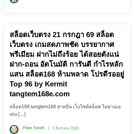
สล็อตเว็บตรง 21 กรกฎา 69 สล็อต
เว็บตรง เกมสดภาพชัด บรรยากาศ
พรีเมียม ฝากไม่ถึงร้อย ได้สอยตังแน่
ฝาก-ถอน อัตโนมัติ การันตี กำไรหลัก
แสน สล็อต168 ห้ามพลาด โปรดีรออยู่
Top 96 by Kermit
tangtem168e.com
สล็อต168 tangtem168 สายปั่น เว็บไซต์สล็อต ไม่ผ่านเอ
เย่น […]
Peter Smith
3 สิงหาคม 2026