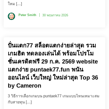
ใหม […]
Peter Smith
30 พฤษภาคม 2026
ปั่นแตก77 สล็อตแตกง่ายล่าสุด รวม
เกมฮิต ทดลองเล่นได้ พร้อมโปรโม
ชั่นเครดิตฟรี 29 ก.ค. 2569 website
แตกง่าย puntaek77.fun พนัน
ออนไลน์ เว็บใหญ่ ใหม่ล่าสุด Top 36
by Cameron
3 วิธีการเลือกเกมบน puntaek77 เกมแบบไหนเหมาะสม
กับสายทุน […]