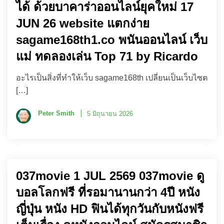
ได้ ด้วยบาคาร่าออนไลน์ยุคใหม่ 17
JUN 26 website แตกง่าย
sagame168th1.co พนันออนไลน์ เว็บ
แม่ ทดลองเล่น Top 71 by Ricardo
อะไรเป็นสิ่งที่ทำให้เว็บ sagame168th เปลี่ยนเป็นเว็บไซต
[…]
Peter Smith
5 มิถุนายน 2026
037movie 1 JUL 2569 037movie ดู
บอลโลกฟรี ที่รอมานานกว่า 4ปี หนัง
ญี่ปุ่น หนัง HD ฟินได้ทุกวันกับหนังฟรี