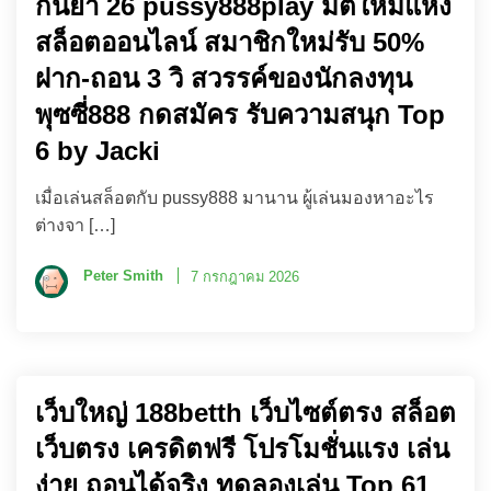
กันยา 26 pussy888play มิติใหม่แห่ง
สล็อตออนไลน์ สมาชิกใหม่รับ 50%
ฝาก-ถอน 3 วิ สวรรค์ของนักลงทุน
พุซซี่888 กดสมัคร รับความสนุก Top
6 by Jacki
เมื่อเล่นสล็อตกับ pussy888 มานาน ผู้เล่นมองหาอะไร
ต่างจา […]
Peter Smith
7 กรกฎาคม 2026
เว็บใหญ่ 188betth เว็บไซต์ตรง สล็อต
เว็บตรง เครดิตฟรี โปรโมชั่นแรง เล่น
ง่าย ถอนได้จริง ทดลองเล่น Top 61