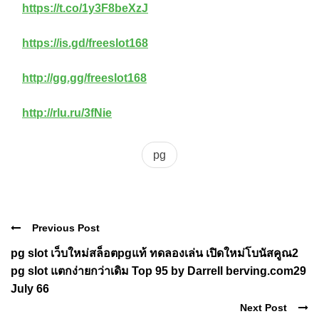
https://t.co/1y3F8beXzJ
https://is.gd/freeslot168
http://gg.gg/freeslot168
http://rlu.ru/3fNie
pg
Previous Post
pg slot เว็บใหม่สล็อตpgแท้ ทดลองเล่น เปิดใหม่โบนัสคูณ2
pg slot แตกง่ายกว่าเดิม Top 95 by Darrell berving.com29
July 66
Next Post