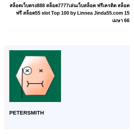
สล็อตเว็บตรง888 สล็อต7777เล่นเว็บสล็อต ฟรีเครดิต สล็อต
ฟรี สล็อต55 slot Top 100 by Linnea Jinda55.com 15
เมษา 66
PETERSMITH