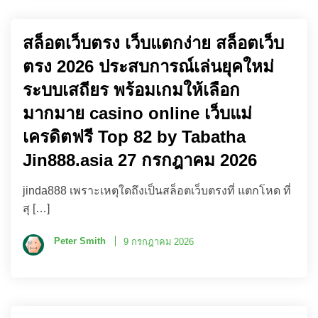
สล็อตเว็บตรง เว็บแตกง่าย สล็อตเว็บ
ตรง 2026 ประสบการณ์เล่นยุคใหม่
ระบบเสถียร พร้อมเกมให้เลือก
มากมาย casino online เว็บแม่
เครดิตฟรี Top 82 by Tabatha
Jin888.asia 27 กรกฎาคม 2026
jinda888 เพราะเหตุใดถึงเป็นสล็อตเว็บตรงที่ แตกโหด ที่
สุ […]
Peter Smith
9 กรกฎาคม 2026