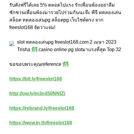
รับตังฟรีได้เลย 5% ตลอดไปแรง รักเพื่อนพ้องอย่าลืม
ชักชวนเพื่อนพ้องมารวยไปร่วมกันนะจ๊ะ พีจี ทดลองเล่น
สล็อต ทดลองเล่นpg สล็อตpg เว็บไซต์ตรง จาก
freeslot168 จัดว่าแจ่ม!
slot ทดลองเล่นpg freeslot168.com 2 เมษา 2023
Trisha
พีจี
casino online pg slotมาแรงที่สุด Top 32
ขอขอบพระคุณreference
พีจี
https://bit.ly/freeslot168
http://ow.ly/m3n450NNIZi
https://rebrand.ly/freeslot168
https://wow.in.th/freeslot168