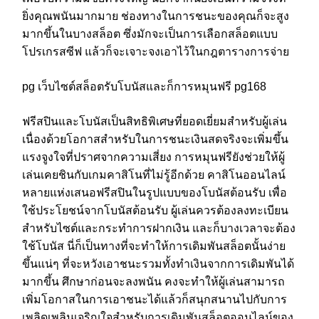
ยิ่งคุณพนันมากมาย ช่องทางในการชนะของคุณก็จะสูง
มากขึ้นในบางสล็อต ซึ่งมักจะเป็นการเลือกสล็อตแบบ
โปรเกรสซีฟ แล้วก็จะเจาะจงเอาไว้ในกฎตารางการจ่าย
pg เว็บไซต์สล็อตรับโบนัสและก็การหมุนฟรี pg168
ฟรีสปินและโบนัสเป็นสิทธิพิเศษที่ยอดเยี่ยมสำหรับผู้เล่น
เนื่องด้วยโอกาสสำหรับในการชนะเงินสดจริงจะเพิ่มขึ้น
แรงจูงใจที่ปราศจากความเสี่ยง การหมุนฟรียังช่วยให้ผู้
เล่นเคยชินกับเกมคาสิโนที่ไม่รู้อีกด้วย คาสิโนออนไลน์
หลายแห่งเสนอฟรีสปินในรูปแบบของโบนัสต้อนรับ เพื่อ
ใช้ประโยชน์จากโบนัสต้อนรับ ผู้เล่นควรต้องลงทะเบียน
สำหรับไซต์และกระทำการฝากเงิน และก็บางเวลาจะต้อง
ใช้โบนัส นี่ก็เป็นทางที่จะทำให้การเดิมพันสล็อตนั้นง่าย
ขึ้นแน่ๆ ที่จะหวังเอาชนะรวมทั้งทำเงินจากการเดิมพันได้
มากขึ้น ศึกษาก่อนจะลงพนัน คงจะทำให้ผู้เล่นสามารถ
เพิ่มโอกาสในการเอาชนะได้แล้วก็สนุกสนานไปกับการ
เพลิดเพลินเจริญใจสำหรับการเดิมพันสล็อตออนไลน์ของ