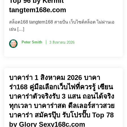
Top 96 by Kermit
tangtem168e.com
สล็อต168 tangtem168 สายปั่น เว็บไซต์สล็อต ไม่ผ่านเอ
เย่น […]
Peter Smith
3 สิงหาคม 2026
บาคาร่า 1 สิงหาคม 2026 บาคา
ร่า168 คู่มือเลือกเว็บไพ่ที่ควรรู้ เซียน
บาคาร่าตัวจริงรับ 3 แสน ถอนได้จริง
ทุกเวลา บาคาร่าสด ดีลเลอร์สาวสวย
บาคาร่า สมัครปุ๊บ รับโปรปั๊บ Top 78
by Glory Sexy168c.com