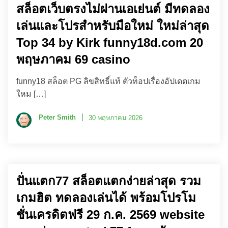
สล็อตเว็บตรงไม่ผ่านเอเย่นต์ มีทดลอง
เล่นและโปรสำหรับมือใหม่ ใหม่ล่าสุด
Top 34 by Kirk funny18d.com 20
พฤษภาคม 69 casino
funny18 สล็อต PG ลิขสิทธิ์แท้ ตัวท็อปเรื่องอัปเดตเกม
ใหม […]
Peter Smith
30 พฤษภาคม 2026
ปั่นแตก77 สล็อตแตกง่ายล่าสุด รวม
เกมฮิต ทดลองเล่นได้ พร้อมโปรโม
ชั่นเครดิตฟรี 29 ก.ค. 2569 website