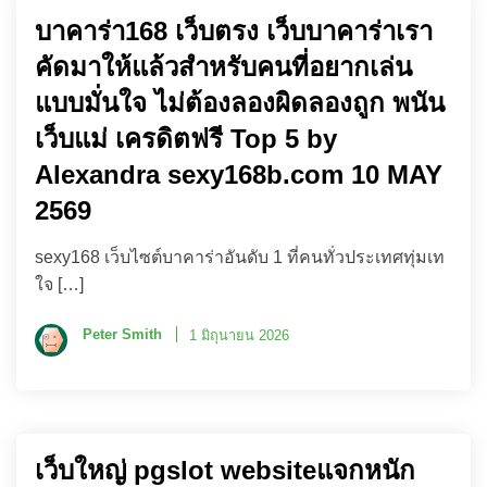
บาคาร่า168 เว็บตรง เว็บบาคาร่าเรา
คัดมาให้แล้วสำหรับคนที่อยากเล่น
แบบมั่นใจ ไม่ต้องลองผิดลองถูก พนัน
เว็บแม่ เครดิตฟรี Top 5 by
Alexandra sexy168b.com 10 MAY
2569
sexy168 เว็บไซต์บาคาร่าอันดับ 1 ที่คนทั่วประเทศทุ่มเท
ใจ […]
Peter Smith
1 มิถุนายน 2026
เว็บใหญ่ pgslot websiteแจกหนัก