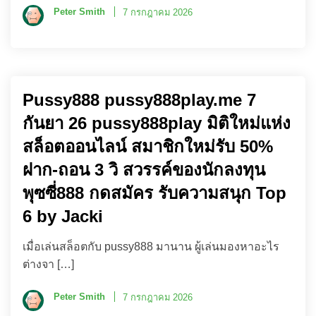
Peter Smith
7 กรกฎาคม 2026
Pussy888 pussy888play.me 7
กันยา 26 pussy888play มิติใหม่แห่ง
สล็อตออนไลน์ สมาชิกใหม่รับ 50%
ฝาก-ถอน 3 วิ สวรรค์ของนักลงทุน
พุซซี่888 กดสมัคร รับความสนุก Top
6 by Jacki
เมื่อเล่นสล็อตกับ pussy888 มานาน ผู้เล่นมองหาอะไร
ต่างจา […]
Peter Smith
7 กรกฎาคม 2026