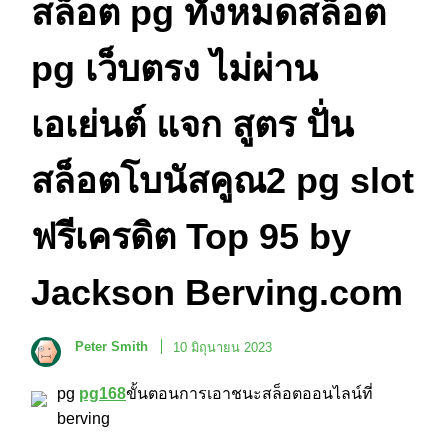
สล็อต pg ทั้งหมดสล็อต
pg เว็บตรง ไม่ผ่าน
เอเย่นต์ แจก สูตร ปั่น
สล็อตโบนัสคูณ2 pg slot
ฟรีเครดิต Top 95 by
Jackson Berving.com
Peter Smith
10 มิถุนายน 2023
pg
pg168
ขั้นตอนการเอาชนะสล็อตออนไลน์ที่
berving