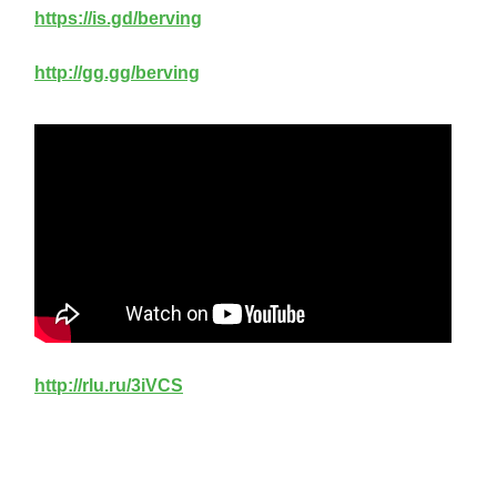
https://is.gd/berving
http://gg.gg/berving
http://rlu.ru/3iVCS