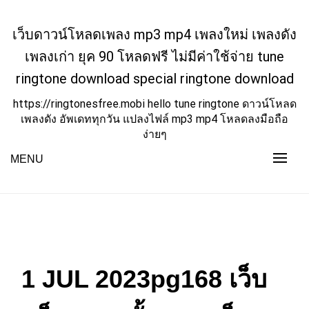
Skip
to
เว็บดาวน์โหลดเพลง mp3 mp4 เพลงใหม่ เพลงดัง
content
เพลงเก่า ยุค 90 โหลดฟรี ไม่มีค่าใช้จ่าย tune
ringtone download special ringtone download
https://ringtonesfree.mobi hello tune ringtone ดาวน์โหลด
เพลงดัง อัพเดททุกวัน แปลงไฟล์ mp3 mp4 โหลดลงมือถือ
ง่ายๆ
MENU
1 JUL 2023pg168 เว็บ