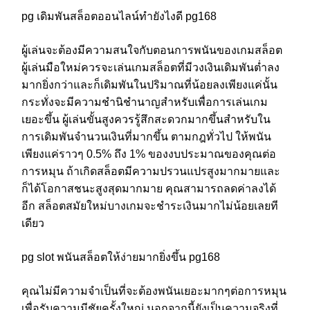
pg เดิมพันสล็อตออนไลน์ทำยังไงดี pg168
ผู้เล่นจะต้องมีความสนใจกับตอนการพนันของเกมสล็อต
ผู้เล่นมือใหม่ควรจะเล่นเกมสล็อตที่มีวงเงินเดิมพันต่ำลง
มากยิ่งกว่าและก็เดิมพันในปริมาณที่น้อยลงเพียงแค่นั้น
กระทั่งจะมีความชำนิชำนาญสำหรับเพื่อการเล่นเกม
เยอะขึ้น ผู้เล่นขั้นสูงควรรู้สึกสะดวกมากขึ้นสำหรับใน
การเดิมพันจำนวนเงินที่มากขึ้น ตามกฎทั่วไป ให้พนัน
เพียงแค่ราวๆ 0.5% ถึง 1% ของงบประมาณของคุณต่อ
การหมุน ถ้าเกิดสล็อตมีความปรวนแปรสูงมากมายและ
ก็ได้โอกาสชนะสูงสุดมากมาย คุณสามารถลดค่าลงได้
อีก สล็อตสมัยใหม่บางเกมจะชำระเงินมากไม่น้อยเลยที
เดียว
pg slot พนันสล็อตให้ง่ายมากยิ่งขึ้น pg168
คุณไม่มีความจำเป็นที่จะต้องพนันเยอะมากๆต่อการหมุน
เพื่อรับความมีชัยครั้งใหญ่ นอกจากนี้ยังเป็นความจริงที่