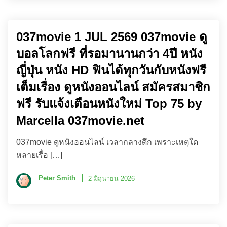
037movie 1 JUL 2569 037movie ดู
บอลโลกฟรี ที่รอมานานกว่า 4ปี หนัง
ญี่ปุ่น หนัง HD ฟินได้ทุกวันกับหนังฟรี
เต็มเรื่อง ดูหนังออนไลน์ สมัครสมาชิก
ฟรี รับแจ้งเตือนหนังใหม่ Top 75 by
Marcella 037movie.net
037movie ดูหนังออนไลน์ เวลากลางดึก เพราะเหตุใด
หลายเรื่อ […]
Peter Smith
2 มิถุนายน 2026