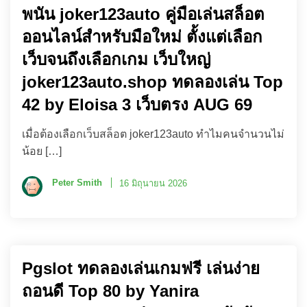
พนัน joker123auto คู่มือเล่นสล็อต
ออนไลน์สำหรับมือใหม่ ตั้งแต่เลือก
เว็บจนถึงเลือกเกม เว็บใหญ่
joker123auto.shop ทดลองเล่น Top
42 by Eloisa 3 เว็บตรง AUG 69
เมื่อต้องเลือกเว็บสล็อต joker123auto ทำไมคนจำนวนไม่
น้อย […]
Peter Smith
16 มิถุนายน 2026
Pgslot ทดลองเล่นเกมฟรี เล่นง่าย
ถอนดี Top 80 by Yanira