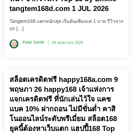
tangtem168d.com 1 JUL 2026
Tangtem168 แตกหนักสุด เริ่มต้นเพียงแค่ 1 บาท รีวิวจาก
ปร […]
Peter Smith
29 พฤษภาคม 2026
สล็อตเครดิตฟรี happy168a.com 9
พฤษภา 26 happy168 เจ้าแห่งการ
แจกเครดิตฟรี ที่นักเล่นไว้ใจ แคช
แบค 10% ฝากถอน ไม่มีขั่นต่ำ คาสิ
โนออนไลน์ระดับพรีเมี่ยม สล็อต168
ยุคนี้ต้องหาเว็บแตก แฮปปี้168 Top