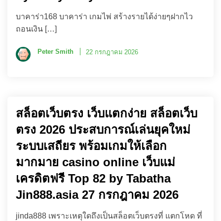
บาคาร่า168 บาคาร่า เกมไพ่ สร้างรายได้ง่ายๆฝากไว
ถอนเงิน […]
Peter Smith
22 กรกฎาคม 2026
สล็อตเว็บตรง เว็บแตกง่าย สล็อตเว็บ
ตรง 2026 ประสบการณ์เล่นยุคใหม่
ระบบเสถียร พร้อมเกมให้เลือก
มากมาย casino online เว็บแม่
เครดิตฟรี Top 82 by Tabatha
Jin888.asia 27 กรกฎาคม 2026
jinda888 เพราะเหตุใดถึงเป็นสล็อตเว็บตรงที่ แตกโหด ที่