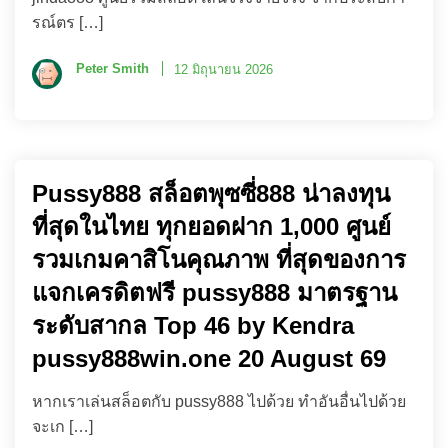
รณ์ตร […]
Peter Smith
12 มิถุนายน 2026
Pussy888 สล็อตพุซซี่888 น่าลงทุน
ที่สุดในไทย ทุกยอดฝาก 1,000 ศูนย์
รวมเกมคาสิโนคุณภาพ ที่สุดของการ
แจกเครดิตฟรี pussy888 มาตรฐาน
ระดับสากล Top 46 by Kendra
pussy888win.one 20 August 69
หากเราเล่นสล็อตกับ pussy888 ไปด้วย ทำอันอื่นไปด้วย
จะเก […]