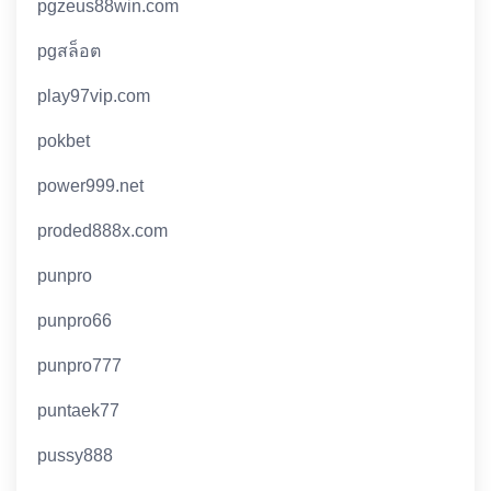
pgzeus88win.com
pgสล็อต
play97vip.com
pokbet
power999.net
proded888x.com
punpro
punpro66
punpro777
puntaek77
pussy888