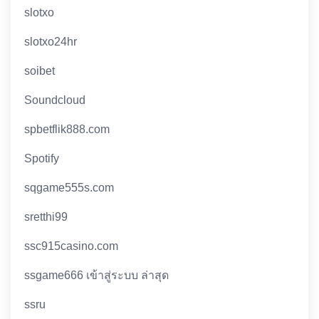
slotxo
slotxo24hr
soibet
Soundcloud
spbetflik888.com
Spotify
sqgame555s.com
sretthi99
ssc915casino.com
ssgame666 เข้าสู่ระบบ ล่าสุด
ssru