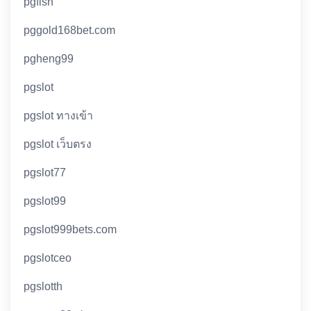
pgfish
pggold168bet.com
pgheng99
pgslot
pgslot ทางเข้า
pgslot เว็บตรง
pgslot77
pgslot99
pgslot999bets.com
pgslotceo
pgslotth