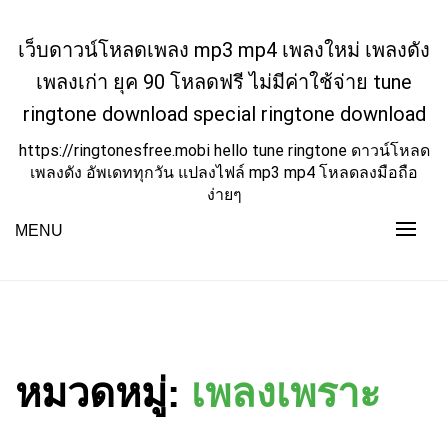
Skip
to
เว็บดาวน์โหลดเพลง mp3 mp4 เพลงใหม่ เพลงดัง
content
เพลงเก่า ยุค 90 โหลดฟรี ไม่มีค่าใช้จ่าย tune
ringtone download special ringtone download
https://ringtonesfree.mobi hello tune ringtone ดาวน์โหลด
เพลงดัง อัพเดททุกวัน แปลงไฟล์ mp3 mp4 โหลดลงมือถือ
ง่ายๆ
MENU
หมวดหมู่:
เพลงเพราะ