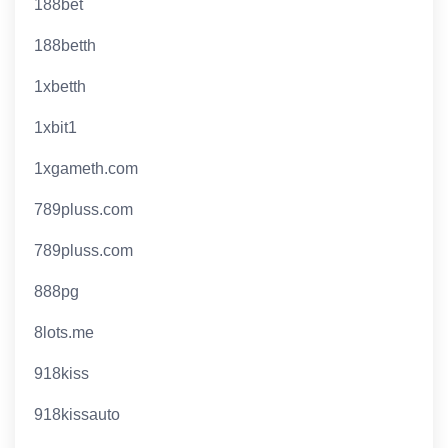
188bet
188betth
1xbetth
1xbit1
1xgameth.com
789pluss.com
789pluss.com
888pg
8lots.me
918kiss
918kissauto