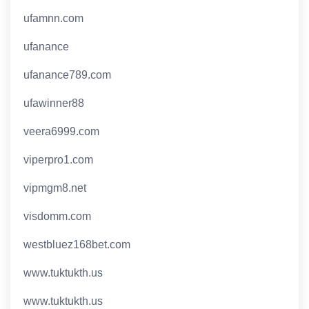
ufamnn.com
ufanance
ufanance789.com
ufawinner88
veera6999.com
viperpro1.com
vipmgm8.net
visdomm.com
westbluez168bet.com
www.tuktukth.us
www.tuktukth.us