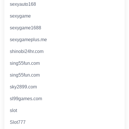
sexyauto168
sexygame
sexygame1688
sexygameplus.me
shinobi24hr.com
sing55fun.com
sing55fun.com
sky2899.com
sl99games.com
slot
Slot777