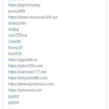
https://pgslot.today
pussy888
https://www.sexyauto168.xyz
slotxo24hr
slotpg
หนังโป๊ไทย
1xbetth
funny18
kiss918
https://pgslotth.io
https://joker356.com
https://samurai777.net
https://tokyoslot88.com
https://betwayvietnam.com
https://jokerasia.net
pgslot
pgslot