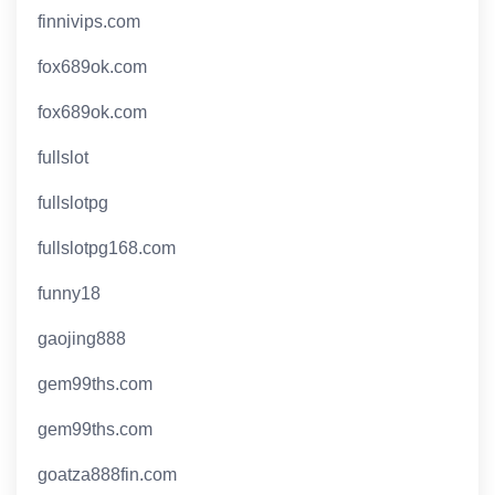
finnivips.com
fox689ok.com
fox689ok.com
fullslot
fullslotpg
fullslotpg168.com
funny18
gaojing888
gem99ths.com
gem99ths.com
goatza888fin.com