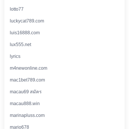
lotto77
luckycat789.com
luis16888.com
lux555.net
lyrics
m4newonline.com
mac1bet789.com
macau69 สมัคร
macau888.win
marinapluss.com
mario678