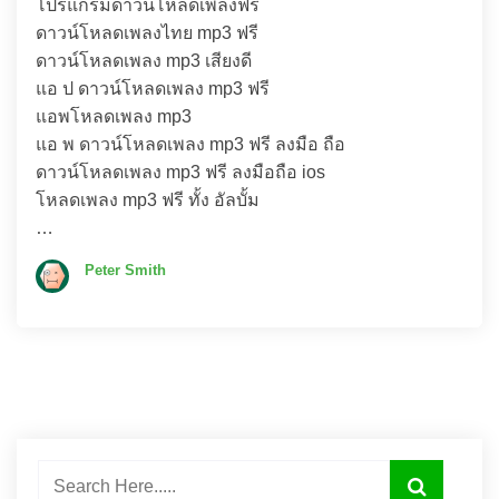
โปรแกรมดาวน์โหลดเพลงฟรี
ดาวน์โหลดเพลงไทย mp3 ฟรี
ดาวน์โหลดเพลง mp3 เสียงดี
แอ ป ดาวน์โหลดเพลง mp3 ฟรี
แอพโหลดเพลง mp3
แอ พ ดาวน์โหลดเพลง mp3 ฟรี ลงมือ ถือ
ดาวน์โหลดเพลง mp3 ฟรี ลงมือถือ ios
โหลดเพลง mp3 ฟรี ทั้ง อัลบั้ม
…
Peter Smith