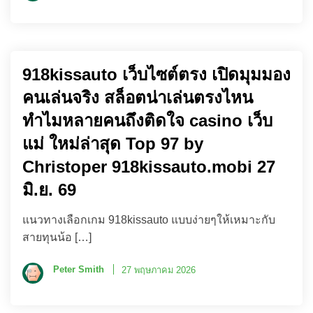
918kissauto เว็บไซต์ตรง เปิดมุมมอง
คนเล่นจริง สล็อตน่าเล่นตรงไหน
ทำไมหลายคนถึงติดใจ casino เว็บ
แม่ ใหม่ล่าสุด Top 97 by
Christoper 918kissauto.mobi 27
มิ.ย. 69
แนวทางเลือกเกม 918kissauto แบบง่ายๆให้เหมาะกับ
สายทุนน้อ […]
Peter Smith
27 พฤษภาคม 2026