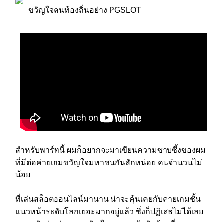
ขวัญใจคนท้องถิ่นอย่าง PGSLOT
สำหรับพาร์ทนี้ ผมก็อยากจะมาเขียนความซาบซึ้งของผม
ที่มีต่อค่ายเกมขวัญใจมหาชนกันสักหน่อย คนจำนวนไม่
น้อย
ที่เล่นสล็อตออนไลน์มานาน น่าจะคุ้นเคยกับค่ายเกมชั้น
แนวหน้าระดับโลกเยอะมากอยู่แล้ว ซึ่งก็ปฏิเสธไม่ได้เลย