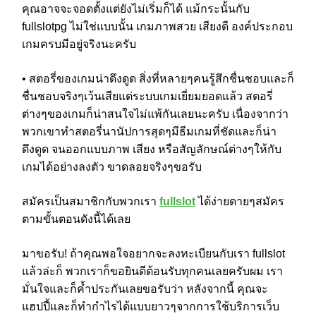
คุณอาจจะจอดตั้งแต่ยังไม่เริ่มก็ได้ แม้กระนั้นกับ
fullslotpg ไม่ใช่แบบนั้น เกมภาพสวย เสียงดี องค์ประกอบ
เกมครบมีอยู่จริงนะครับ
• สตอรี่ของเกมน่าดึงดูด สิ่งที่หลายๆคนรู้สึกชื่นชอบและก็
ชื่นชอบจริงๆเว้นเสียแต่ระบบเกมเยี่ยมยอดแล้ว สตอรี่
ต่างๆของเกมก็น่าสนใจไม่แพ้กันเลยนะครับ เนื่องจากว่า
พวกเขาทำสตอรี่นานัปการสุดๆมีธีมเกมที่ชัดและก็น่า
ดึงดูด จนออกแบบภาพ เสียง หรือสัญลักษณ์ต่างๆให้กับ
เกมได้อย่างลงตัว ขาดลอยจริงๆขอรับ
สมัครเป็นสมาชิกกับพวกเรา
fullslot
ได้ง่ายดายๆสมัคร
ตามขั้นตอนดังนี้ได้เลย
มาขอรับ! ถ้าคุณพอใจอยากจะลงทะเบียนกับเรา fullslot
แล้วล่ะก็ พวกเราก็ขอยินดีต้อนรับทุกคนเลยครับผม เรา
มั่นใจและก็ค้ำประกันเลยขอรับว่า หลังจากนี้ คุณจะ
แฮปปี้และก็ทำกำไรได้แบบยาวๆจากการใช้บริการเว็บ