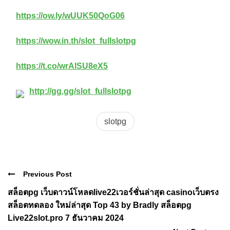
https://ow.ly/wUUK50QoG06
https://wow.in.th/slot_fullslotpg
https://t.co/wrAlSU8eX5
http://gg.gg/slot_fullslotpg
slotpg
Previous Post
สล็อตpg เว็บดาวน์โหลดlive22เวอร์ชั่นล่าสุด casinoเว็บตรง
สล็อตทดลอง ใหม่ล่าสุด Top 43 by Bradly สล็อตpg
Live22slot.pro 7 ธันวาคม 2024