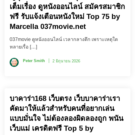
เต็มเรื่อง ดูหนังออนไลน์ สมัครสมาชิก
ฟรี รับแจ้งเตือนหนังใหม่ Top 75 by
Marcella 037movie.net
037movie ดูหนังออนไลน์ เวลากลางดึก เพราะเหตุใด
หลายเรื่อ […]
Peter Smith
2 มิถุนายน 2026
บาคาร่า168 เว็บตรง เว็บบาคาร่าเรา
คัดมาให้แล้วสำหรับคนที่อยากเล่น
แบบมั่นใจ ไม่ต้องลองผิดลองถูก พนัน
เว็บแม่ เครดิตฟรี Top 5 by