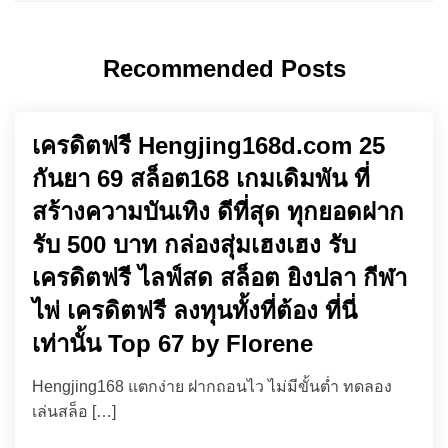
Recommended Posts
เครดิตฟรี Hengjing168d.com 25
กันยา 69 สล็อต168 เกมเดิมพัน ที่
สร้างความบันเทิง ดีที่สุด ทุกยอดฝาก
รับ 500 บาท กล่องสุ่มเฮงเฮง รับ
เครดิตฟรี ไลฟ์สด สล็อต ยิงปลา กีฬา
ไพ่ เครดิตฟรี ลงทุนทั้งที่ต้อง ที่นี่
เท่านั้น Top 67 by Florene
Hengjing168 แตกง่าย ฝากถอนไว ไม่มีขั้นต่ำ ทดลอง
เล่นสล็อ […]