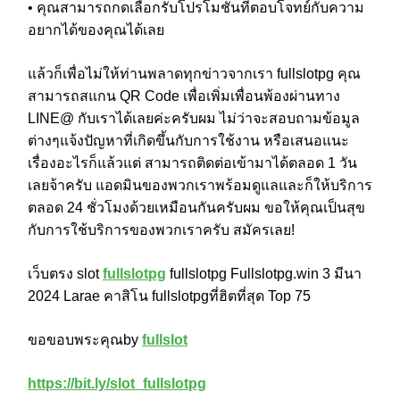
• คุณสามารถกดเลือกรับโปรโมชั่นที่ตอบโจทย์กับความ
อยากได้ของคุณได้เลย
แล้วก็เพื่อไม่ให้ท่านพลาดทุกข่าวจากเรา fullslotpg คุณ
สามารถสแกน QR Code เพื่อเพิ่มเพื่อนพ้องผ่านทาง
LINE@ กับเราได้เลยค่ะครับผม ไม่ว่าจะสอบถามข้อมูล
ต่างๆแจ้งปัญหาที่เกิดขึ้นกับการใช้งาน หรือเสนอแนะ
เรื่องอะไรก็แล้วแต่ สามารถติดต่อเข้ามาได้ตลอด 1 วัน
เลยจ้าครับ แอดมินของพวกเราพร้อมดูแลและก็ให้บริการ
ตลอด 24 ชั่วโมงด้วยเหมือนกันครับผม ขอให้คุณเป็นสุข
กับการใช้บริการของพวกเราครับ สมัครเลย!
เว็บตรง slot
fullslotpg
fullslotpg Fullslotpg.win 3 มีนา
2024 Larae คาสิโน fullslotpgที่ฮิตที่สุด Top 75
ขอขอบพระคุณby
fullslot
https://bit.ly/slot_fullslotpg