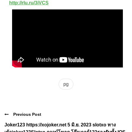
http://rlu.ru/3iVCS
pg
Previous Post
Joker123 https://xojoker.net 5 มิ.ย. 2023 slotxo ทาง