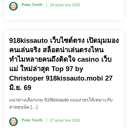
Peter Smith
29 พฤษภาคม 2026
918kissauto เว็บไซต์ตรง เปิดมุมมอง
คนเล่นจริง สล็อตน่าเล่นตรงไหน
ทำไมหลายคนถึงติดใจ casino เว็บ
แม่ ใหม่ล่าสุด Top 97 by
Christoper 918kissauto.mobi 27
มิ.ย. 69
แนวทางเลือกเกม 918kissauto แบบง่ายๆให้เหมาะกับ
สายทุนน้อ […]
Peter Smith
27 พฤษภาคม 2026