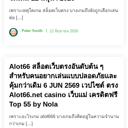
เพราะเหตุใดเกม สล็อตเว็บตรง บางเกมถึงยังถูกเลือกเล่น
ต่อ […]
Peter Smith
12 มิถุนายน 2026
Alot66 สล็อตเว็บตรงอันดับต้น ๆ
สำหรับคนอยากเล่นแบบปลอดภัยและ
คุ้มกว่าเดิม 6 JUN 2569 เวปไซต์ ตรง
Alot66.net casino เว็บแม่ เครดิตฟรี
Top 55 by Nola
เพราะอะไรเกม alot666 บางเกมถึงติดอยู่ในความจำนาน
กว่าเกม […]