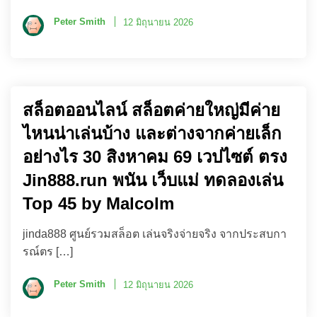
Peter Smith
12 มิถุนายน 2026
สล็อตออนไลน์ สล็อตค่ายใหญ่มีค่าย
ไหนน่าเล่นบ้าง และต่างจากค่ายเล็ก
อย่างไร 30 สิงหาคม 69 เวปไซต์ ตรง
Jin888.run พนัน เว็บแม่ ทดลองเล่น
Top 45 by Malcolm
jinda888 ศูนย์รวมสล็อต เล่นจริงจ่ายจริง จากประสบกา
รณ์ตร […]
Peter Smith
12 มิถุนายน 2026