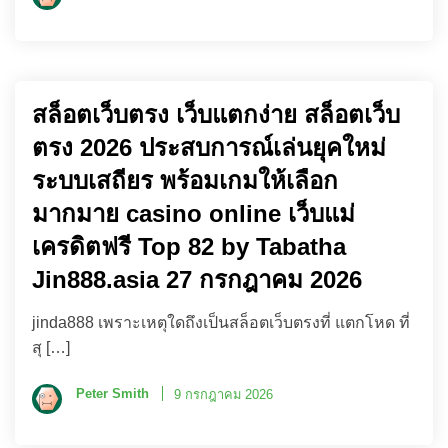
สล็อตเว็บตรง เว็บแตกง่าย สล็อตเว็บ
ตรง 2026 ประสบการณ์เล่นยุคใหม่
ระบบเสถียร พร้อมเกมให้เลือก
มากมาย casino online เว็บแม่
เครดิตฟรี Top 82 by Tabatha
Jin888.asia 27 กรกฎาคม 2026
jinda888 เพราะเหตุใดถึงเป็นสล็อตเว็บตรงที่ แตกโหด ที่
สุ […]
Peter Smith
9 กรกฎาคม 2026