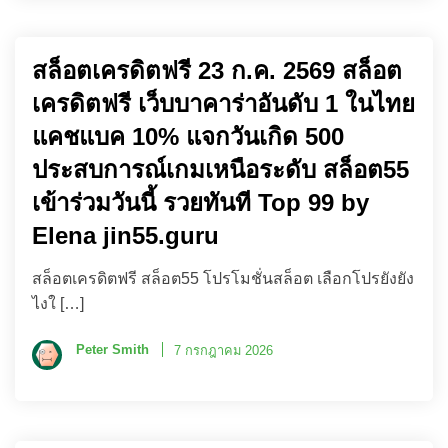
สล็อตเครดิตฟรี 23 ก.ค. 2569 สล็อต
เครดิตฟรี เว็บบาคาร่าอันดับ 1 ในไทย
แคชแบค 10% แจกวันเกิด 500
ประสบการณ์เกมเหนือระดับ สล็อต55
เข้าร่วมวันนี้ รวยทันที Top 99 by
Elena jin55.guru
สล็อตเครดิตฟรี สล็อต55 โปรโมชั่นสล็อต เลือกโปรยังยัง
ไงใ […]
Peter Smith
7 กรกฎาคม 2026