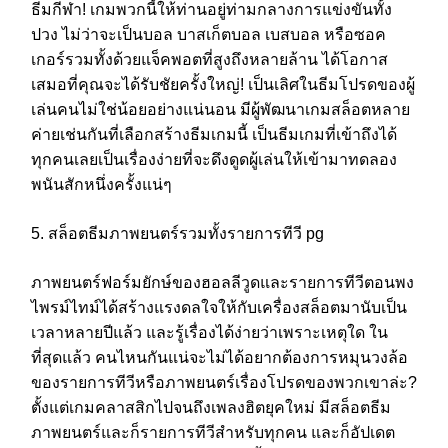
ธีมกีฬา! เกมพวกนี้ให้ท่านอยู่ท่ามกลางการแข่งขันทั้ง
ปวง ไม่ว่าจะเป็นบอล บาสเก็ตบอล เบสบอล หรือซอค
เกอร์รวมทั้งด้วยแจ็คพอตที่สูงถึงหลายล้าน ได้โอกาส
เสมอที่คุณจะได้รับชัยครั้งใหญ่! เป็นเลิศในธีมโปรดของผู้
เล่นคนไม่ใช่น้อยอย่างแน่นอน มีผู้พัฒนาเกมสล็อตหลาย
ค่ายเช่นกันที่เลือกสร้างธีมเกมนี้ เป็นธีมเกมที่เข้าถึงได้
ทุกคนเลยเป็นเรื่องง่ายที่จะดึงดูดผู้เล่นให้เข้ามาทดลอง
พนันสักหนึ่งครั้งแน่ๆ
5. สล็อตธีมภาพยนตร์รวมทั้งรายการทีวี pg
ภาพยนตร์ฟอร์มยักษ์ของฮอลลีวูดและรายการทีวีตอนพง
ไพรม์ไทม์ได้สร้างแรงดลใจให้กับเครื่องสล็อตมานับเป็น
เวลาหลายปีแล้ว และรู้เรื่องได้ง่ายว่าเพราะเหตุใด ใน
ที่สุดแล้ว คนไหนกันแน่จะไม่ได้อยากต้องการหมุนวงล้อ
ของรายการทีวีหรือภาพยนตร์เรื่องโปรดของพวกเขาล่ะ?
ตั้งแต่เกมคลาสสิกไปจนถึงเพลงฮิตยุคใหม่ มีสล็อตธีม
ภาพยนตร์และก็รายการทีวีสำหรับทุกคน และก็อัปเดต