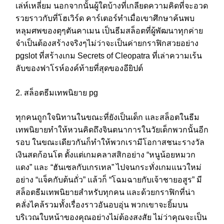
เล่ห์เหลี่ยม นอกจากนั้นผู้ใดบ้างที่เกลียดความคิดที่จะอวด
รวยราวกับที่โฮเวิร์ด คาร์เตอร์ทำเมื่อเขาศึกษาค้นพบ
หลุมศพของตุๆตันคาเมน เป็นธีมสล็อตที่ผู้พัฒนาทุกค่าย
จำเป็นต้องสร้างจริงๆไม่ว่าจะเป็นค่ายกราฟิกสวยอย่าง
pgslot ที่สร้างเกม Secrets of Cleopatra ที่เล่าความเร้น
ลับของฟาโรห์องค์ท้ายที่สุดของอียิปต์
2. สล็อตธีมเทพนิยาย pg
ทุกคนถูกใจนิทานในขณะที่ยังเป็นเด็ก และสล็อตในธีม
เทพนิยายทำให้หวนคิดถึงจินตนาการในวัยเด็กพวกนั้นอีก
รอบ ในขณะเดียวกันก็ทำให้พวกเรามีโอกาสชนะรางวัล
เงินสดก้อนโต ตั้งแต่เกมคลาสสิกอย่าง “หนูน้อยหมวก
แดง” และ “ฮันเซลกับเกรเทล” ไปจนกระทั่งเกมแนวใหม่
อย่าง “แจ็คกับต้นถั่ว” แล้วก็ “โฉมฉายกับเจ้าชายอสูร” มี
สล็อตธีมเทพนิยายสำหรับทุกคน และด้วยกราฟิกที่น่า
คลั่งไคล้รวมทั้งเรื่องราวอันอบอุ่น พวกเขาจะยิ้มบน
บริเวณใบหน้าของคุณอย่างไม่ต้องสงสัย ไม่ว่าคุณจะเป็น