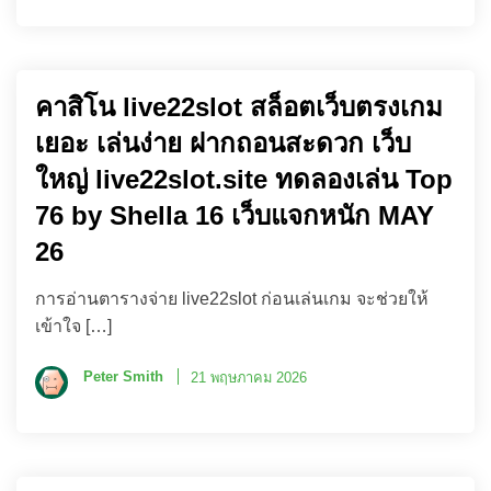
คาสิโน live22slot สล็อตเว็บตรงเกม
เยอะ เล่นง่าย ฝากถอนสะดวก เว็บ
ใหญ่ live22slot.site ทดลองเล่น Top
76 by Shella 16 เว็บแจกหนัก MAY
26
การอ่านตารางจ่าย live22slot ก่อนเล่นเกม จะช่วยให้
เข้าใจ […]
Peter Smith
21 พฤษภาคม 2026