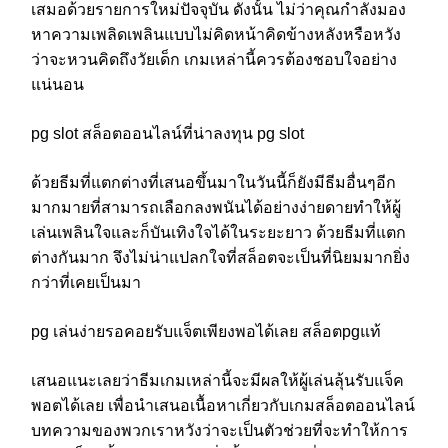
เสมอด้วยรายการใหม่ปัจจุบัน ดังนั้น ไม่ว่าคุณกำลังมอง
หาความเพลิดเพลินแบบไม่คิดหน้าคิดข้างหลังหรือหวัง
ว่าจะหวนคิดถึงวัยเด็ก เกมเหล่านี้ควรต้องชอบใจอย่าง
แน่นอน
pg slot สล็อตออนไลน์ที่น่าลงทุน pg slot
ด้วยธีมที่แตกต่างที่เสนอขึ้นมาในวันนี้ก็ยังมีธีมอื่นๆอีก
มากมายที่สามารถเลือกลงพนันได้อย่างง่ายดายทำให้ผู้
เล่นเพลินใจและก็บันเทิงใจได้ในระยะยาว ด้วยธีมที่แตก
ต่างกันมาก จึงไม่น่าแปลกใจที่สล็อตจะเป็นที่นิยมมากยิ่ง
กว่าที่เคยเป็นมา
pg เล่นง่ายรอคอยรับแจ็ตเพียงพอได้เลย สล็อตpgแท้
เสนอแนะเลยว่าธีมเกมเหล่านี้จะมีผลให้ผู้เล่นลุ้นรับแจ็ค
พอตได้เลย เพื่อนำเสนอเนื้อหาเกี่ยวกับเกมสล็อตออนไลน์
บทความของพวกเราหวังว่าจะเป็นตัวช่วยที่จะทำให้การ