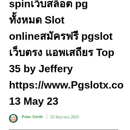
spinเว็บสล็อต pg
ทั้งหมด Slot
onlineสมัครฟรี pgslot
เว็บตรง แอพเสถียร Top
35 by Jeffery
https://www.Pgslotx.co
13 May 23
Peter Smith
22 มิถุนายน 2023