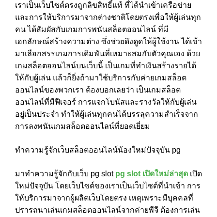
เราเป็นเว็บไซต์ตรงถูกลิขสิทธิ์แท้ ที่ได้นำเข้าเครือข่าย
และการให้บริการมาจากต่างชาติโดยตรงเพื่อให้ผู้เล่นทุก
คน ได้สัมผัสกับเกมการพนันสล็อตออนไลน์ ที่มี
เอกลักษณ์สร้างความต่าง ซึ่งช่วยดึงดูดให้ผู้ใช้งาน ได้เข้า
มาเลือกสรรเกมการเดิมพันที่เหมาะสมกับตัวคุณเอง ด้วย
เกมสล็อตออนไลน์บนเว็บนี้ เป็นเกมที่ทำเงินสร้างรายได้
ให้กับผู้เล่น แล้วก็ยิ่งถ้ามาใช้บริการกับค่ายเกมสล็อต
ออนไลน์ของพวกเรา ต้องบอกเลยว่า เป็นเกมสล็อต
ออนไลน์ที่มีฟีเจอร์ การแจกโบนัสและรางวัลให้กับผู้เล่น
อยู่เป็นประจำ ทำให้ผู้เล่นทุกคนได้บรรลุความสำเร็จจาก
การลงพนันเกมสล็อตออนไลน์ที่ยอดเยี่ยม
ทำความรู้จักเว็บสล็อตออนไลน์น้องใหม่ปัจจุบัน pg
มาทำความรู้จักกับเว็บ pg slot
pg slot เปิดใหม่ล่าสุด
เปิด
ใหม่ปัจจุบัน โดยเว็บไซต์ของเราเป็นเว็บไซต์ที่นำเข้า การ
ให้บริการมาจากผู้ผลิตเว็บโดยตรง เหตุเพราะมีบุคคลที่
ปรารถนาเล่นเกมสล็อตออนไลน์จากค่ายพีจี ต้องการเล่น