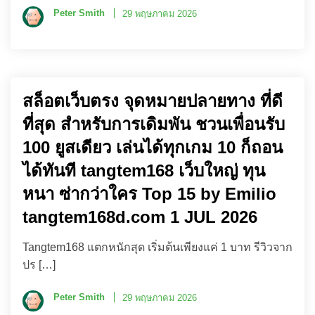
Peter Smith
29 พฤษภาคม 2026
สล็อตเว็บตรง จุดหมายปลายทาง ที่ดี
ที่สุด สำหรับการเดิมพัน ชวนเพื่อนรับ
100 ยูสเดียว เล่นได้ทุกเกม 10 ก็ถอน
ได้ทันที tangtem168 เว็บใหญ่ ทุน
หนา ซ่ากว่าใคร Top 15 by Emilio
tangtem168d.com 1 JUL 2026
Tangtem168 แตกหนักสุด เริ่มต้นเพียงแค่ 1 บาท รีวิวจาก
ปร […]
Peter Smith
29 พฤษภาคม 2026