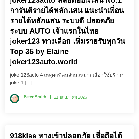
joker123auto สล็อตออนไลน์ No.1
การันตีรายได้หลักแสน แนะนำเพื่อน
รายได้หลักแสน ระบบดี ปลอดภัย
ระบบ AUTO เจ้าแรกในไทย
joker123 ทางเลือก เพิ่มรายรับทุกวัน
Top 35 by Elaine
joker123auto.world
joker123auto 4 เหตุผลที่คนจำนวนมากเลือกใช้บริการ
joker1 […]
Peter Smith
21 พฤษภาคม 2026
918kiss ทางเข้าปลอดภัย เชื่อถือได้