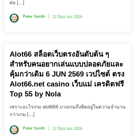
ต่อ […]
Peter Smith
12 มิถุนายน 2026
Alot66 สล็อตเว็บตรงอันดับต้น ๆ
สำหรับคนอยากเล่นแบบปลอดภัยและ
คุ้มกว่าเดิม 6 JUN 2569 เวปไซต์ ตรง
Alot66.net casino เว็บแม่ เครดิตฟรี
Top 55 by Nola
เพราะอะไรเกม alot666 บางเกมถึงติดอยู่ในความจำนาน
กว่าเกม […]
Peter Smith
12 มิถุนายน 2026