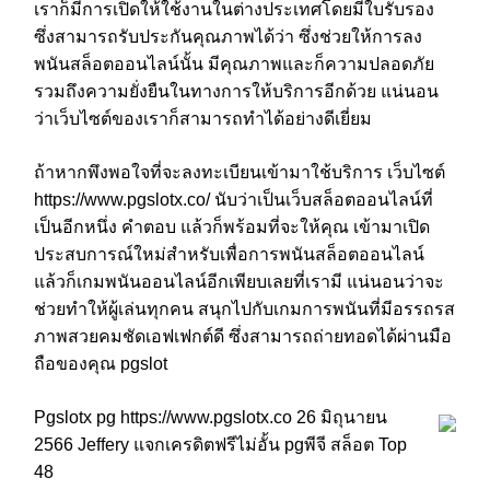
เราก็มีการเปิดให้ใช้งานในต่างประเทศโดยมีใบรับรอง
ซึ่งสามารถรับประกันคุณภาพได้ว่า ซึ่งช่วยให้การลง
พนันสล็อตออนไลน์นั้น มีคุณภาพและก็ความปลอดภัย
รวมถึงความยั่งยืนในทางการให้บริการอีกด้วย แน่นอน
ว่าเว็บไซต์ของเราก็สามารถทำได้อย่างดีเยี่ยม
ถ้าหากพึงพอใจที่จะลงทะเบียนเข้ามาใช้บริการ เว็บไซต์
https://www.pgslotx.co/ นับว่าเป็นเว็บสล็อตออนไลน์ที่
เป็นอีกหนึ่ง คำตอบ แล้วก็พร้อมที่จะให้คุณ เข้ามาเปิด
ประสบการณ์ใหม่สำหรับเพื่อการพนันสล็อตออนไลน์
แล้วก็เกมพนันออนไลน์อีกเพียบเลยที่เรามี แน่นอนว่าจะ
ช่วยทำให้ผู้เล่นทุกคน สนุกไปกับเกมการพนันที่มีอรรถรส
ภาพสวยคมชัดเอฟเฟกต์ดี ซึ่งสามารถถ่ายทอดได้ผ่านมือ
ถือของคุณ pgslot
Pgslotx pg https://www.pgslotx.co 26 มิถุนายน
2566 Jeffery แจกเครดิตฟรีไม่อั้น pgพีจี สล็อต Top
48