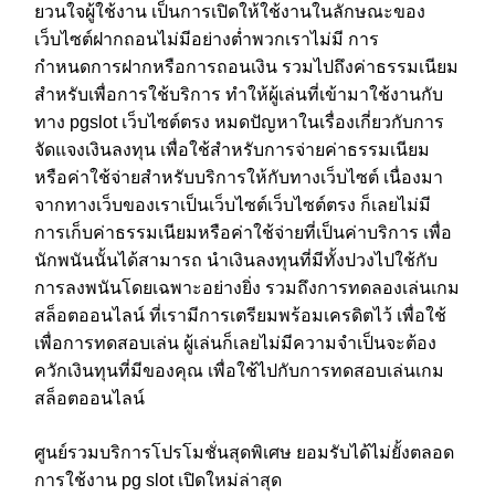
ยวนใจผู้ใช้งาน เป็นการเปิดให้ใช้งานในลักษณะของ
เว็บไซต์ฝากถอนไม่มีอย่างต่ำพวกเราไม่มี การ
กำหนดการฝากหรือการถอนเงิน รวมไปถึงค่าธรรมเนียม
สำหรับเพื่อการใช้บริการ ทำให้ผู้เล่นที่เข้ามาใช้งานกับ
ทาง pgslot เว็บไซต์ตรง หมดปัญหาในเรื่องเกี่ยวกับการ
จัดแจงเงินลงทุน เพื่อใช้สำหรับการจ่ายค่าธรรมเนียม
หรือค่าใช้จ่ายสำหรับบริการให้กับทางเว็บไซต์ เนื่องมา
จากทางเว็บของเราเป็นเว็บไซต์เว็บไซต์ตรง ก็เลยไม่มี
การเก็บค่าธรรมเนียมหรือค่าใช้จ่ายที่เป็นค่าบริการ เพื่อ
นักพนันนั้นได้สามารถ นำเงินลงทุนที่มีทั้งปวงไปใช้กับ
การลงพนันโดยเฉพาะอย่างยิ่ง รวมถึงการทดลองเล่นเกม
สล็อตออนไลน์ ที่เรามีการเตรียมพร้อมเครดิตไว้ เพื่อใช้
เพื่อการทดสอบเล่น ผู้เล่นก็เลยไม่มีความจำเป็นจะต้อง
ควักเงินทุนที่มีของคุณ เพื่อใช้ไปกับการทดสอบเล่นเกม
สล็อตออนไลน์
ศูนย์รวมบริการโปรโมชั่นสุดพิเศษ ยอมรับได้ไม่ยั้งตลอด
การใช้งาน pg slot เปิดใหม่ล่าสุด