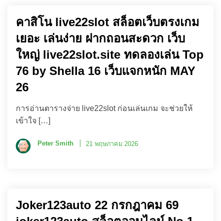
คาสิโน live22slot สล็อตเว็บตรงเกม
เยอะ เล่นง่าย ฝากถอนสะดวก เว็บ
ใหญ่ live22slot.site ทดลองเล่น Top
76 by Shella 16 เว็บแจกหนัก MAY
26
การอ่านตารางจ่าย live22slot ก่อนเล่นเกม จะช่วยให้
เข้าใจ […]
Peter Smith
21 พฤษภาคม 2026
Joker123auto 22 กรกฎาคม 69