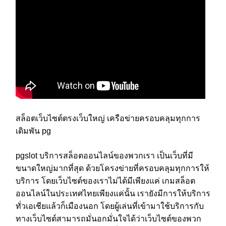
สล็อตเว็บไซต์ตรงเว็บใหญ่ เครือข่ายครอบคลุมทุกการ
เดิมพัน pg
pgslot บริการสล็อตออนไลน์ของพวกเรา เป็นเว็บที่มี
ขนาดใหญ่มากที่สุด ด้วยโครงข่ายที่ครอบคลุมทุกการให้
บริการ โดยเว็บไซต์ของเราไม่ได้มีเพียงแค่ เกมสล็อต
ออนไลน์ในประเทศไทยเพียงแค่นั้น เรายังมีการให้บริการ
ทั่วเอเชียแล้วก็เมืองนอก โดยผู้เล่นที่เข้ามาใช้บริการกับ
ทางเว็บไซต์สามารถมั่นอกมั่นใจได้ว่าเว็บไซต์ของพวก