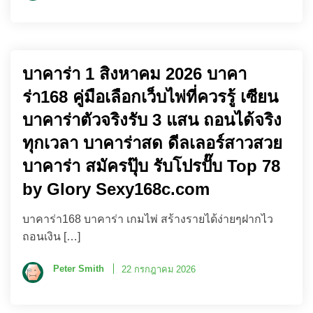
บาคาร่า 1 สิงหาคม 2026 บาคา
ร่า168 คู่มือเลือกเว็บไพ่ที่ควรรู้ เซียน
บาคาร่าตัวจริงรับ 3 แสน ถอนได้จริง
ทุกเวลา บาคาร่าสด ดีลเลอร์สาวสวย
บาคาร่า สมัครปุ๊บ รับโปรปั๊บ Top 78
by Glory Sexy168c.com
บาคาร่า168 บาคาร่า เกมไพ่ สร้างรายได้ง่ายๆฝากไว
ถอนเงิน […]
Peter Smith
22 กรกฎาคม 2026