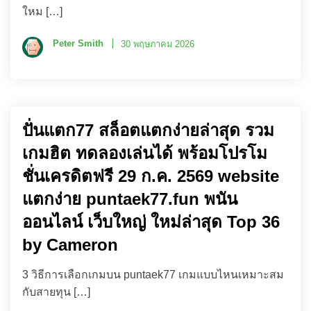
ใหม […]
Peter Smith
30 พฤษภาคม 2026
ปั่นแตก77 สล็อตแตกง่ายล่าสุด รวม
เกมฮิต ทดลองเล่นได้ พร้อมโปรโม
ชั่นเครดิตฟรี 29 ก.ค. 2569 website
แตกง่าย puntaek77.fun พนัน
ออนไลน์ เว็บใหญ่ ใหม่ล่าสุด Top 36
by Cameron
3 วิธีการเลือกเกมบน puntaek77 เกมแบบไหนเหมาะสม
กับสายทุน […]