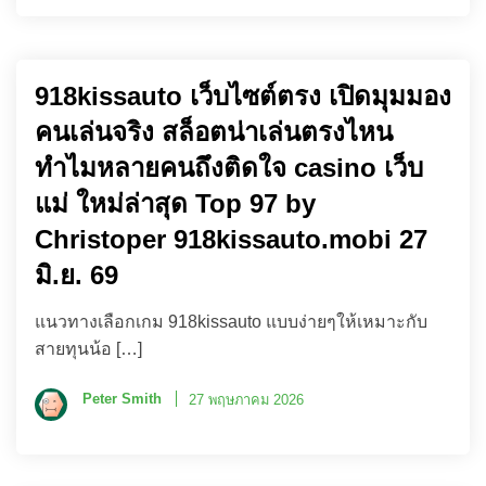
918kissauto เว็บไซต์ตรง เปิดมุมมอง
คนเล่นจริง สล็อตน่าเล่นตรงไหน
ทำไมหลายคนถึงติดใจ casino เว็บ
แม่ ใหม่ล่าสุด Top 97 by
Christoper 918kissauto.mobi 27
มิ.ย. 69
แนวทางเลือกเกม 918kissauto แบบง่ายๆให้เหมาะกับ
สายทุนน้อ […]
Peter Smith
27 พฤษภาคม 2026