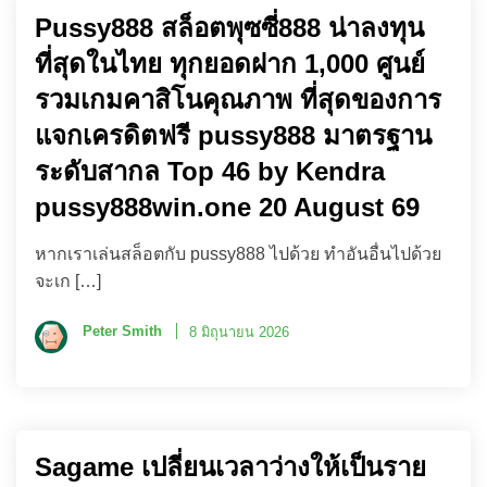
Pussy888 สล็อตพุซซี่888 น่าลงทุน
ที่สุดในไทย ทุกยอดฝาก 1,000 ศูนย์
รวมเกมคาสิโนคุณภาพ ที่สุดของการ
แจกเครดิตฟรี pussy888 มาตรฐาน
ระดับสากล Top 46 by Kendra
pussy888win.one 20 August 69
หากเราเล่นสล็อตกับ pussy888 ไปด้วย ทำอันอื่นไปด้วย
จะเก […]
Peter Smith
8 มิถุนายน 2026
Sagame เปลี่ยนเวลาว่างให้เป็นราย