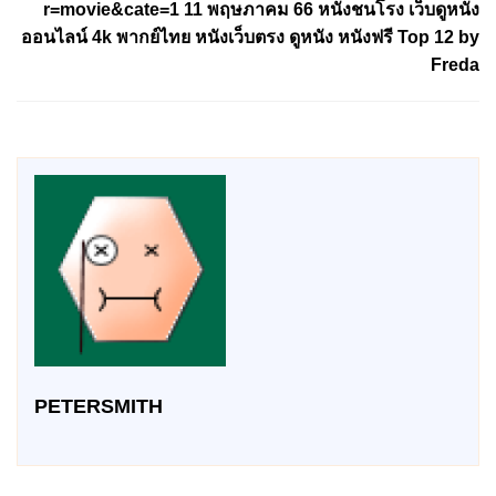
r=movie&cate=1 11 พฤษภาคม 66 หนังชนโรง เว็บดูหนัง
ออนไลน์ 4k พากย์ไทย หนังเว็บตรง ดูหนัง หนังฟรี Top 12 by
Freda
PETERSMITH