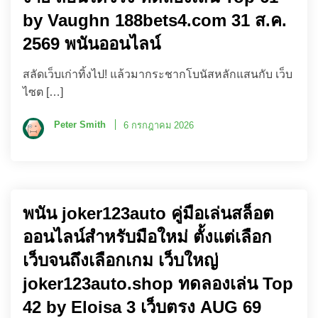
by Vaughn 188bets4.com 31 ส.ค.
2569 พนันออนไลน์
สลัดเว็บเก่าทิ้งไป! แล้วมากระชากโบนัสหลักแสนกับ เว็บ
ไซต […]
Peter Smith
6 กรกฎาคม 2026
พนัน joker123auto คู่มือเล่นสล็อต
ออนไลน์สำหรับมือใหม่ ตั้งแต่เลือก
เว็บจนถึงเลือกเกม เว็บใหญ่
joker123auto.shop ทดลองเล่น Top
42 by Eloisa 3 เว็บตรง AUG 69