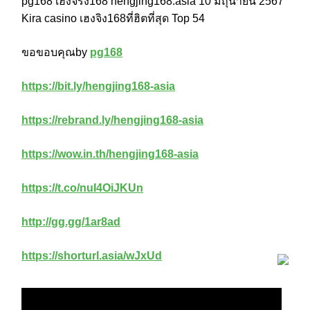
pg168 เฮงจริง168 hengjing168.asia 10 มิถุนายน 2567
Kira casino เฮงจิง168ที่ฮิตที่สุด Top 54
ขอขอบคุณby
pg168
https://bit.ly/hengjing168-asia
https://rebrand.ly/hengjing168-asia
https://wow.in.th/hengjing168-asia
https://t.co/nuI4OiJKUn
http://gg.gg/1ar8ad
https://shorturl.asia/wJxUd