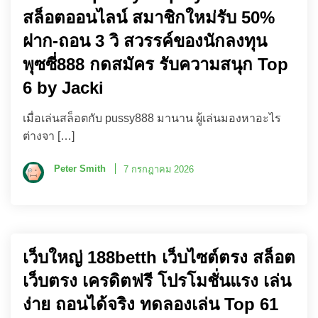
สล็อตออนไลน์ สมาชิกใหม่รับ 50%
ฝาก-ถอน 3 วิ สวรรค์ของนักลงทุน
พุซซี่888 กดสมัคร รับความสนุก Top
6 by Jacki
เมื่อเล่นสล็อตกับ pussy888 มานาน ผู้เล่นมองหาอะไร
ต่างจา […]
Peter Smith
7 กรกฎาคม 2026
เว็บใหญ่ 188betth เว็บไซต์ตรง สล็อต
เว็บตรง เครดิตฟรี โปรโมชั่นแรง เล่น
ง่าย ถอนได้จริง ทดลองเล่น Top 61