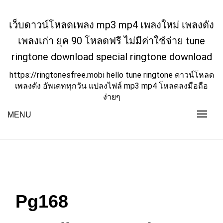
Skip
to
เว็บดาวน์โหลดเพลง mp3 mp4 เพลงใหม่ เพลงดัง
content
เพลงเก่า ยุค 90 โหลดฟรี ไม่มีค่าใช้จ่าย tune
ringtone download special ringtone download
https://ringtonesfree.mobi hello tune ringtone ดาวน์โหลด
เพลงดัง อัพเดททุกวัน แปลงไฟล์ mp3 mp4 โหลดลงมือถือ
ง่ายๆ
MENU
Pg168