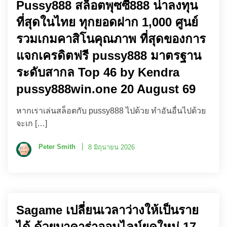
Pussy888 สล็อตพุซซี่888 น่าลงทุน
ที่สุดในไทย ทุกยอดฝาก 1,000 ศูนย์
รวมเกมคาสิโนคุณภาพ ที่สุดของการ
แจกเครดิตฟรี pussy888 มาตรฐาน
ระดับสากล Top 46 by Kendra
pussy888win.one 20 August 69
หากเราเล่นสล็อตกับ pussy888 ไปด้วย ทำอันอื่นไปด้วย
จะเก […]
Peter Smith
8 มิถุนายน 2026
Sagame เปลี่ยนเวลาว่างให้เป็นราย
ได้ ด้วยบาคาร่าออนไลน์ยุคใหม่ 17