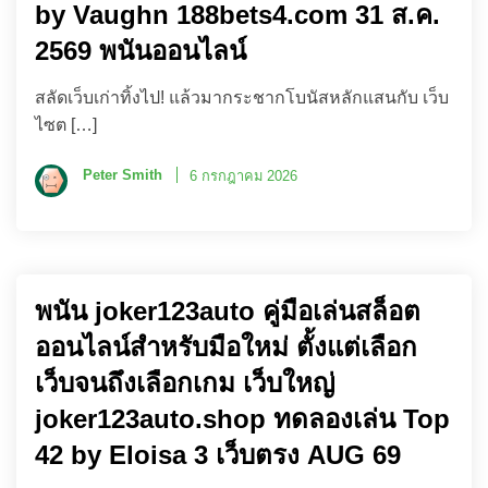
by Vaughn 188bets4.com 31 ส.ค.
2569 พนันออนไลน์
สลัดเว็บเก่าทิ้งไป! แล้วมากระชากโบนัสหลักแสนกับ เว็บ
ไซต […]
Peter Smith
6 กรกฎาคม 2026
พนัน joker123auto คู่มือเล่นสล็อต
ออนไลน์สำหรับมือใหม่ ตั้งแต่เลือก
เว็บจนถึงเลือกเกม เว็บใหญ่
joker123auto.shop ทดลองเล่น Top
42 by Eloisa 3 เว็บตรง AUG 69