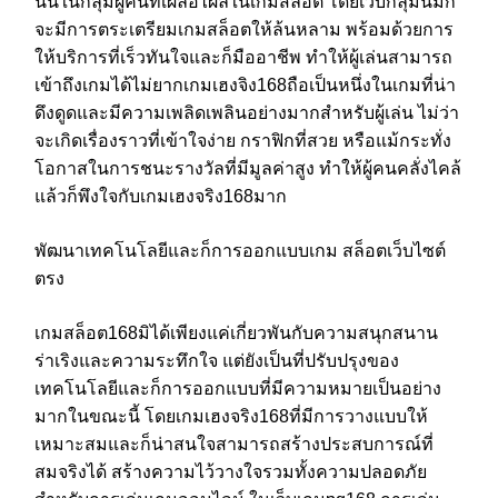
นั้นในกลุ่มผู้คนที่เผลอไผลในเกมสล็อต โดยเว็บกลุ่มนี้มัก
จะมีการตระเตรียมเกมสล็อตให้ล้นหลาม พร้อมด้วยการ
ให้บริการที่เร็วทันใจและก็มืออาชีพ ทำให้ผู้เล่นสามารถ
เข้าถึงเกมได้ไม่ยากเกมเฮงจิง168ถือเป็นหนึ่งในเกมที่น่า
ดึงดูดและมีความเพลิดเพลินอย่างมากสำหรับผู้เล่น ไม่ว่า
จะเกิดเรื่องราวที่เข้าใจง่าย กราฟิกที่สวย หรือแม้กระทั่ง
โอกาสในการชนะรางวัลที่มีมูลค่าสูง ทำให้ผู้คนคลั่งไคล้
แล้วก็พึงใจกับเกมเฮงจริง168มาก
พัฒนาเทคโนโลยีและก็การออกแบบเกม สล็อตเว็บไซต์
ตรง
เกมสล็อต168มิได้เพียงแค่เกี่ยวพันกับความสนุกสนาน
ร่าเริงและความระทึกใจ แต่ยังเป็นที่ปรับปรุงของ
เทคโนโลยีและก็การออกแบบที่มีความหมายเป็นอย่าง
มากในขณะนี้ โดยเกมเฮงจริง168ที่มีการวางแบบให้
เหมาะสมและก็น่าสนใจสามารถสร้างประสบการณ์ที่
สมจริงได้ สร้างความไว้วางใจรวมทั้งความปลอดภัย