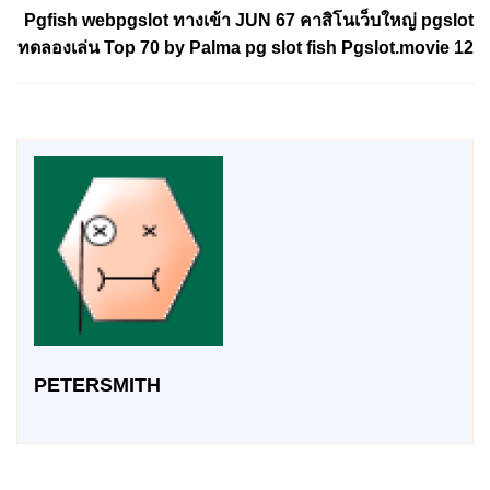
Pgfish webpgslot ทางเข้า JUN 67 คาสิโนเว็บใหญ่ pgslot
ทดลองเล่น Top 70 by Palma pg slot fish Pgslot.movie 12
PETERSMITH