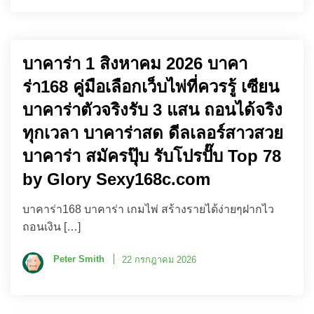
บาคาร่า 1 สิงหาคม 2026 บาคา
ร่า168 คู่มือเลือกเว็บไพ่ที่ควรรู้ เซียน
บาคาร่าตัวจริงรับ 3 แสน ถอนได้จริง
ทุกเวลา บาคาร่าสด ดีลเลอร์สาวสวย
บาคาร่า สมัครปุ๊บ รับโปรปั๊บ Top 78
by Glory Sexy168c.com
บาคาร่า168 บาคาร่า เกมไพ่ สร้างรายได้ง่ายๆฝากไว
ถอนเงิน […]
Peter Smith
22 กรกฎาคม 2026