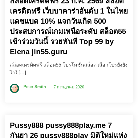
สล็อตเครดิตฟรี 23 ก.ค. 2569 สล็อต
เครดิตฟรี เว็บบาคาร่าอันดับ 1 ในไทย
แคชแบค 10% แจกวันเกิด 500
ประสบการณ์เกมเหนือระดับ สล็อต55
เข้าร่วมวันนี้ รวยทันที Top 99 by
Elena jin55.guru
สล็อตเครดิตฟรี สล็อต55 โปรโมชั่นสล็อต เลือกโปรยังยัง
ไงใ […]
Peter Smith
7 กรกฎาคม 2026
Pussy888 pussy888play.me 7
กันยา 26 pussy888play มิติใหม่แห่ง