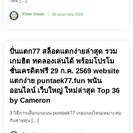
ใหม […]
Peter Smith
30 พฤษภาคม 2026
ปั่นแตก77 สล็อตแตกง่ายล่าสุด รวม
เกมฮิต ทดลองเล่นได้ พร้อมโปรโม
ชั่นเครดิตฟรี 29 ก.ค. 2569 website
แตกง่าย puntaek77.fun พนัน
ออนไลน์ เว็บใหญ่ ใหม่ล่าสุด Top 36
by Cameron
3 วิธีการเลือกเกมบน puntaek77 เกมแบบไหนเหมาะสม
กับสายทุน […]