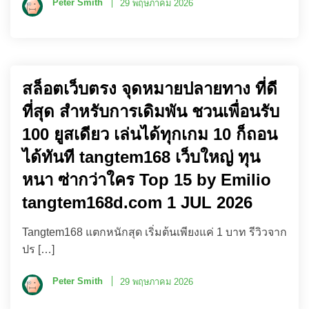
Peter Smith
29 พฤษภาคม 2026
สล็อตเว็บตรง จุดหมายปลายทาง ที่ดี
ที่สุด สำหรับการเดิมพัน ชวนเพื่อนรับ
100 ยูสเดียว เล่นได้ทุกเกม 10 ก็ถอน
ได้ทันที tangtem168 เว็บใหญ่ ทุน
หนา ซ่ากว่าใคร Top 15 by Emilio
tangtem168d.com 1 JUL 2026
Tangtem168 แตกหนักสุด เริ่มต้นเพียงแค่ 1 บาท รีวิวจาก
ปร […]
Peter Smith
29 พฤษภาคม 2026