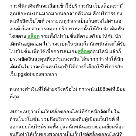
การที่นักเดิมพันจะเลือกเข้าใช้บริการกับ เว็บสล็อตเรามี
คุณลักษณะเด่นมากมายนอกจากตัวเกม คือบริการของ
คนที่ผลิตเว็บไซต์ เพราะเหตุว่าเราเป็นเว็บตรงไม่ผ่านเอ
เยนต์ ก็เลยสามารถมอบบริการเหล่านั้นให้กับ นักเดิมพัน
โดยตรง
สล็อต
รวมทั้งโปรโมชั่นที่ตระเตรียมให้กับ นัก
เดิมพันอยู่ตลอด ไม่ว่าจะเป็นในขณะใดนักพนันก็จะได้รับ
โปรโมชั่น เพื่อใช้เพื่อการเล่นเกม
สล็อต
ออนไลน์ แล้วก็
ประหยัดเงินลงทุนที่จะร่วมลงพนัน ได้มากกว่า ทำให้นัก
เดิมพันไม่ว่าจะเป็นคนในกรุ๊ปได้ต่างก็เลือกใช้บริการกับ
เว็บ pgslot ของพวกเรา
หนทางทำเงินที่ได้ง่ายจริงหรือไม่ การพนัน188betที่เยี่ยม
ที่สุด
เพราะเหตุว่าเป็นเว็บสล็อตออนไลน์ที่จัดหนักจัดเต็มใน
ด้านโปรโมชั่น รวมถึงบริการของทีมผู้เขียนเว็บไซต์ ที่
ออกแบบเว็บไซต์รวมทั้ง ดูแลนักพนันอย่างยอดเยี่ยมที่สุด
จนถึงทำให้เว็บของพวกเราเป็นเว็บไซต์สล็อตออนไลน์ที่