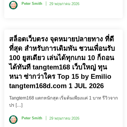
Peter Smith
29 พฤษภาคม 2026
สล็อตเว็บตรง จุดหมายปลายทาง ที่ดี
ที่สุด สำหรับการเดิมพัน ชวนเพื่อนรับ
100 ยูสเดียว เล่นได้ทุกเกม 10 ก็ถอน
ได้ทันที tangtem168 เว็บใหญ่ ทุน
หนา ซ่ากว่าใคร Top 15 by Emilio
tangtem168d.com 1 JUL 2026
Tangtem168 แตกหนักสุด เริ่มต้นเพียงแค่ 1 บาท รีวิวจาก
ปร […]
Peter Smith
29 พฤษภาคม 2026