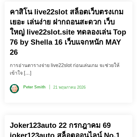
คาสิโน live22slot สล็อตเว็บตรงเกม
เยอะ เล่นง่าย ฝากถอนสะดวก เว็บ
ใหญ่ live22slot.site ทดลองเล่น Top
76 by Shella 16 เว็บแจกหนัก MAY
26
การอ่านตารางจ่าย live22slot ก่อนเล่นเกม จะช่วยให้
เข้าใจ […]
Peter Smith
21 พฤษภาคม 2026
Joker123auto 22 กรกฎาคม 69
joker123auto สล็อตออนไลน์ No.1