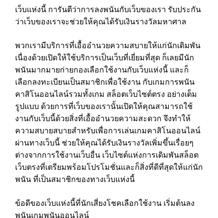
เว็บแห่งนี้ การันตีว่าการลงพนันกับเว็บของเรา รับประกัน
ว่าเว็บของเราจะช่วยให้คุณได้รับเงินรางวัลมหาศาล
พวกเรามีบริการที่เอื้ออำนวยความสบายให้แก่นักเดิมพัน
เนื่องด้วยเปิดให้ใช้บริการเป็นเว็บที่เยี่ยมที่สุด ก็เลยมีนัก
พนันมากมายก่ายกองเลือกใช้งานกับเว็บแห่งนี้ และก็
เลือกลงทะเบียนเป็นสมาชิกเพื่อใช้งาน กับเกมการพนัน
คาสิโนออนไลน์รวมทั้งเกม สล็อตเว็บไซต์ตรง อย่างเต็ม
รูปแบบ ด้วยการที่เว็บของเรานั้นเปิดให้คุณสามารถใช้
งานกับเว็บนี้ด้วยสิ่งที่เอื้ออำนวยความสะดวก จึงทำให้
ความสบายสบายสำหรับเพื่อการเล่นเกมคาสิโนออนไลน์
ผ่านทางเว็บนี้ ช่วยให้คุณได้รับเงินรางวัลเพิ่มขึ้นเรื่อยๆ
ต่างจากการใช้งานเว็บอื่น เว็บไซต์แห่งการเดิมพันสล็อต
เว็บตรงที่เตรียมพร้อมโปรโมชั่นและก็สิ่งที่ดีที่สุดให้แก่นัก
พนัน ที่เป็นสมาชิกของทางเว็บแห่งนี้
ข้อดีของเว็บแห่งนี้ที่นักเสี่ยงโชคเลือกใช้งาน เริ่มต้นลง
พนันเกมพนันออนไลน์