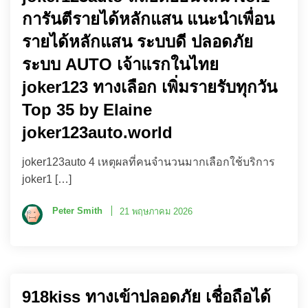
การันตีรายได้หลักแสน แนะนำเพื่อน
รายได้หลักแสน ระบบดี ปลอดภัย
ระบบ AUTO เจ้าแรกในไทย
joker123 ทางเลือก เพิ่มรายรับทุกวัน
Top 35 by Elaine
joker123auto.world
joker123auto 4 เหตุผลที่คนจำนวนมากเลือกใช้บริการ
joker1 […]
Peter Smith
21 พฤษภาคม 2026
918kiss ทางเข้าปลอดภัย เชื่อถือได้