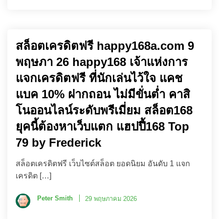
สล็อตเครดิตฟรี happy168a.com 9
พฤษภา 26 happy168 เจ้าแห่งการ
แจกเครดิตฟรี ที่นักเล่นไว้ใจ แคช
แบค 10% ฝากถอน ไม่มีขั่นต่ำ คาสิ
โนออนไลน์ระดับพรีเมี่ยม สล็อต168
ยุคนี้ต้องหาเว็บแตก แฮปปี้168 Top
79 by Frederick
สล็อตเครดิตฟรี เว็บไซต์สล็อต ยอดนิยม อันดับ 1 แจก
เครดิต […]
Peter Smith
29 พฤษภาคม 2026