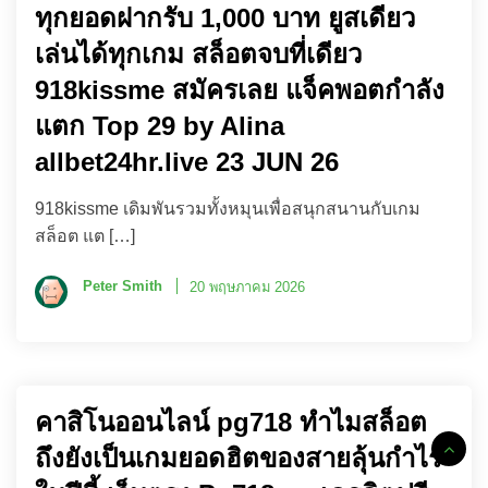
ทุกยอดฝากรับ 1,000 บาท ยูสเดียว
เล่นได้ทุกเกม สล็อตจบที่เดียว
918kissme สมัครเลย แจ็คพอตกำลัง
แตก Top 29 by Alina
allbet24hr.live 23 JUN 26
918kissme เดิมพันรวมทั้งหมุนเพื่อสนุกสนานกับเกม
สล็อต แต […]
Peter Smith
20 พฤษภาคม 2026
คาสิโนออนไลน์ pg718 ทำไมสล็อต
ถึงยังเป็นเกมยอดฮิตของสายลุ้นกำไร