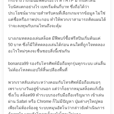
กระจ่างว่าเกมนี้มีฟีพบร์อะไร ค่า RTP มากแค่ไหน
โบนัสแตกอย่างไร เบทเริ่มต้นกี่บาท ซึ่งถือได้ว่า
ประโยชน์มากมายสำหรับคนที่เลือกเกมจากข้อมูล ไม่ใช่
แค่ชื่อหรือภาพประกอบ ทำให้พวกเราสามารถคิดแผนได้
ว่าจะลงทุนกับเกมไหนถึงจะคุ้ม
บางเกมทดลองเล่นสล็อต มีฟีพบร์ซื้อฟรีสปินเริ่มต้นแค่
50 บาท ซึ่งก็มีให้ทดลองเล่นได้ก่อน คนใดที่ถูกใจทดลอง
อะไรใหม่ๆคงจะชื่นชอบสิ่งนี้เช่นกัน
bonanza99 รองรับโทรศัพท์มือถือทุกรุ่นทุกระบบ เล่นลื่น
ไม่ต้องโหลดแอปให้สิ้นเปลืองพื้นที่
พวกเราสลับเล่นระหว่างคอมกับโทรศัพท์มือถือเสมอๆ
เพราะบางวันอยู่ข้างนอก แต่ว่าก็อยากหมุนสล็อตแก้เบื่อ
ซึ่งเว็บ สล็อต99 ทำระบบรองรับมือถือเจริญมาก เข้าเล่น
ผ่าน Safari หรือ Chrome ก็ไม่มีปัญหา ปุ่มต่างๆใหญ่พอ
เพียงไม่ต้องจ้องดู ระบบหมุนอัตโนว่ากล่าวยังดำเนินการ