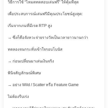
วิธีการใช้ “โหมดทดสอบเล่นฟรี” ให้คุ้มที่สุด
เพื่อประสบการณ์เล่นฟรีมีคุณประโยชน์สูงสุด:
เริ่มจากเกมที่มีเรต RTP สูง
→ ซึ่งก็คือจังหวะจ่ายรางวัลเป็นเวลายาวนานกว่า
ทดลองจนกระทั่งเข้าใจรอบโบนัส
→ ก่อนเปลี่ยนมาเล่นเงินจริง
พินิจสัญลักษณ์พิเศษ
→ อย่าง Wild / Scatter หรือ Feature Game
ไม่ต้องรีบเร่ง