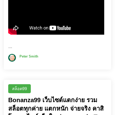
…
Peter Smith
สล็อต99
Bonanza99 เว็บไซต์แตกง่าย รวม
สล็อตทุกค่าย แตกหนัก จ่ายจริง คาสิ