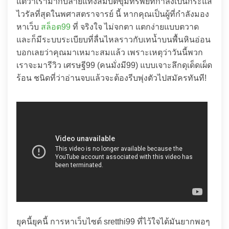
แต่ว่าเรามากับลายแทงสมบัติขุมทรัพย์ที่กำลังเป็นกระแส
ไวรัลที่สุดในพศาสตราจารย์ นี้ หากคุณเป็นผู้ที่กำลังมอง
หาเว็บ
สล็อต99
ที่ จริงใจ ไม่จกตา แตกง่ายแบบตวาด
และก็มีระบบระเบียบที่ลื่นไหลราวกับเทน้ำบนพื้นหินอ่อน
บอกเลยว่าคุณมาเหมาะสมแล้ว เพราะเหตุว่าวันนี้พวก
เราจะมารีวิว เศรษฐี99 (คนมั่งมี99) แบบเจาะลึกดุเด็ดเผ็ด
ร้อน ชนิดที่ว่าอ่านจบแล้วจะต้องรีบพุ่งตัวไปสมัครทันที!
ยุคนี้ยุคนี้ การหาเว็บไซต์ sretthi99 ที่ไว้ใจได้มันยากพอๆ