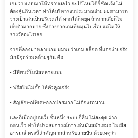
เกมวางแบบมาให้ทราบผลไว จะได้ไหมได้ก็ชัดแจ้ง ไม่
ต้องลุ้นกินเวลา ทำให้บริหารงบประมาณง่าย ผมสามารถ
วางเป้าเล่นเป็นบริเวณได้ หากได้ก็หยุด ถ้าหากเสียก็ไม่
เจ็บตัวมากมาย ซึ่งต่างจากเกมที่หมุนไปเรื่อยแต่ไม่ให้
รางวัลอะไรเลย
จากที่ลองมาหลายเกม ผมพบว่าเกม สล็อต ที่แตกง่ายจริง
มักมีจุดร่วมคล้ายๆกัน คือ
• มีฟีพบร์โบนัสหลายแบบ
• ฟรีสปินไม่กั๊ก ให้ตัวคูณจริง
• สัญลักษณ์พิเศษออกบ่อยมาก ไม่ต้องรอนาน
และก็เมื่ออยู่บนเว็บชั้นหนึ่ง ระบบก็ลื่น ไม่สะดุด ฝาก–
ถอนเร็ว ทำให้ประสบการณ์การเล่นมันสม่ำเสมอ ไม่เสีย
อารมณ์ ตรงนี้สำคัญมากสำหรับสายปั่น ด้วยเหตุว่า