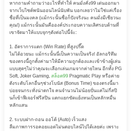
หากถามคำถามว่าอะไรที่ทำให้ คนมั่งคั่ง99 เด่นออกมา
จากเว็บไซต์พนันออนไลน์นับพัน บอกเลยว่าไม่ใช่แค่เรื่อง
ชื่อที่เป็นมงคล (แม้กระนั้นชื่อก็ปังจริงนะ คนมั่งมีเชียวนะ
คุณ!) แม้กระนั้นมันคือองค์ประกอบความเลิศรอบด้านที่
เขาจัดมาให้แบบจุกๆดังต่อไปนี้จ้ะ:
1. อัตราการแตก (Win Rate) ที่สูงปรี๊ด
ไม่ได้อวยนะ แม้กระนั้นนี่เป็นความเป็นจริง! อัลกอริทึม
ของตรงนี้ถูกตั้งค่ามาให้มีความถูกต้องและเข้าข้างผู้เล่น
แบบสุดๆไม่ว่าคุณจะเลือกเล่นเกมจากค่ายไหน อีกทั้ง PG
Soft, Joker Gaming,
สล็อต99
Pragmatic Play หรือค่าย
ดังระดับโลกอื่นๆช่วงโบนัส (Bonus Time) ของตรงนี้มา
บ่อยจนกระทั่งน่าตกใจ คนจำนวนไม่น้อยปั่นแค่ไม่กี่สปิ
นก็เข้าฟีเจอร์ฟรีสปิน แตกแยกขัดแย้งหนเป็นหลักหมื่น
หลักแสน
2. ระบบฝาก-ถอน ออโต้ (Auto) เร็วแสง
ลืมภาพการรอคอยแอดไม่นตอบไลน์ไปได้เลยค่ะ เพราะ