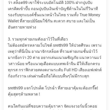
ว่า สล็อต99 เขาใช้ระบบอัตโนมัติ 100% ฝากปุบปับ
เครดิตเข้าปั๊บ ถอนปุบปับเงินเข้าบัญชีด้านในไม่กี่วินาที
รองรับทุกแบงค์ชั้นแนวหน้าในไทย รวมทั้ง True Money
Wallet ที่สายเปย์นิยมใช้กัน สะดวก สบาย และไม่เป็น
อันตรายหายห่วง
3. รวมทุกค่ายเกมดังเอาไว้ในที่เดียว
ไม่ต้องสมัครหลายเว็บไซต์ sretthi99 ให้ปวดศีรษะ เพราะ
เหตุว่าที่นี่เป็น อาณาจักรสล็อต ที่รวมค่ายเกมชั้นนำไว้
มากยิ่งกว่า 20 ค่าย อยากเล่นแนวเผชิญภัย แนวหวานแว๋
วสาวน้อย หรือแนวดุเดือดแบบเทพเจ้าจีน มีให้เลือกครบ
ทุกรส กราฟิกสวยสดงดงามระดับ Full HD เสียงเอฟเฟกต์
ก้องกังวาน เล่นผ่านมือถือได้แบบลื่นๆไม่มีกระตุก
sretthi99 แจกโปรเด็ด โปรฉ่ำ ที่สายเอาคุ้มจะต้องกรี๊ด!
คุ้มสุดๆห้ามพลาด !
คนใดกันแน่ที่ชอบความคุ้มราคา จัดแจงวอร์มนิ้วคอย