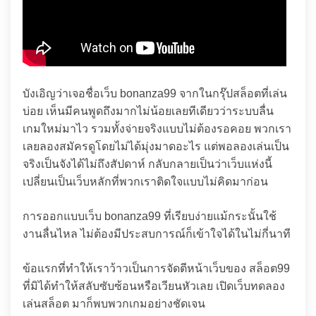
บังเอิญว่าเจอชื่อเว็บ bonanza99 จากในกรุ๊ปสล็อตที่เล่น
บ่อย เห็นมีคนพูดถึงมากไม่น้อยเลยทีเดียวว่าระบบลื่น
เกมใหม่มาไว รวมทั้งจ่ายจริงแบบไม่ต้องรอคอย พวกเรา
เลยลองสมัครดูโดยไม่ได้มุ่งมาดอะไร แต่พอลองเล่นเป็น
จริงเป็นจังได้ไม่ถึงสัปดาห์ กลับกลายเป็นว่าเว็บแห่งนี้
เปลี่ยนเป็นเว็บหลักที่พวกเราติดใจแบบไม่คิดมาก่อน
การออกแบบเว็บ bonanza99 ที่เรียบง่ายแม้กระนั้นใช้
งานลื่นไหล ไม่ต้องมีประสบการณ์ก็เข้าใจได้ในไม่กี่นาที
ข้อแรกที่ทำให้เราว้าวเป็นการจัดตีหน้าเว็บของ สล็อต99
ที่มิได้ทำให้สลับซับซ้อนหรือเวียนหัวเลย เปิดเว็บทดลอง
เล่นสล็อต มาก็พบพวกเกมอย่างชัดเจน