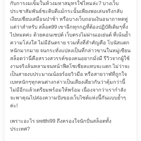
กับการงมเข็มในห้วงมหาสมุทรใช่ไหมล่ะ? บางเว็บ
ประชาสัมพันธ์ซะดิบดีแม้กระนั้นเพียงพอเล่นจริงกลับ
เงียบเชียบเสมือนป่าช้า หรือบางเว็บถอนเงินอนาถาหดหู่
แต่ว่าสำหรับ สล็อต99 เขาฉีกทุกกฎที่ต้องปฏิบัติเดิมๆทิ้ง
ไปหมดค่ะ ด้วยคอนเซปต์ เว็บตรงไม่ผ่านเอเย่นต์ ที่เน้นย้ำ
ความโล่งใส ไม่มีอันตราย รวมทั้งที่สำคัญคือ โบนัสแตก
หนักมากมาย จนกระทั่งแปลงเป็นที่กล่าวขานในหมู่เซียน
สล็อตว่านี่คือสรวงสวรรค์ของคนอยากมั่งมี รีวิวจากผู้ใช้
งานจริงล้นหลามจนหน้าฟีดโซเชียลแทบจะแตก ไม่ว่าจะ
เป็นสายงบประมาณน้อยร้อยวิวมือ หรือสายวาฬที่ถูกใจ
เบทหนักๆทุกคนต่างกล่าวเป็นเสียงเดียวกันว่าคุ้มกว่านี้
ไม่มีอีกแล้วเตรียมพร้อมให้พร้อม เนื่องจากว่าเรากำลัง
จะพาคุณไปส่องความปังของเว็บไซต์แห่งนี้กันแบบย้ำๆ
ค่ะ!
เพราะอะไร sretthi99 ถึงครองใจนักปั่นสล็อตทั้ง
ประเทศ?