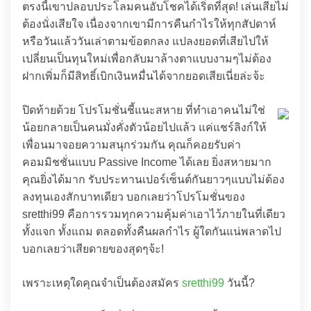
ตรงนี้เขาปลอบประโลมคนอับโชคได้เริ่ดที่สุด! เล่นเสียไม่
ต้องนั่งเสียใจ เนื่องจากเขามีการคืนกำไรให้ทุกสัปดาห์
หรือวันแล้ววันเล่าตามข้อตกลง แปลงยอดที่เสียไปให้
เปลี่ยนเป็นทุนใหม่เพื่อกลับมาล้างตาแบบงามๆไม่ต้อง
ฝากเพิ่มก็มีสิทธิ์เบิกเงินหมื่นได้จากยอดเสียเนี่ยล่ะจ้ะ
ปิดท้ายด้วย โปรโมชั่นชี้แนะสหาย ที่ทำเอาคนไม่ใช่
น้อยกลายเป็นคนมั่งคั่งตัวน้อยไปแล้ว แค่แชร์ลิงก์ให้
เพื่อนมาจอยความสนุกร่วมกัน คุณก็คอยรับค่า
คอมมิชชั่นแบบ Passive Income ได้เลย ยิ่งสหายมาก
คุณยิ่งได้มาก รับประทานเปอร์เซ็นต์กันยาวๆแบบไม่ต้อง
ลงทุนเองสักบาทเดียว บอกเลยว่าโปรโมชั่นของ
sretthi99 คือการรวมทุกความคุ้มค่าเอาไว้ภายในที่เดียว
ทั้งแจก ทั้งแถม ตลอดทั้งคืนผลกำไร ผู้ใดกันแน่พลาดไป
บอกเลยว่าเสียดายของสุดๆจ้ะ!
เพราะเหตุใดคุณจำเป็นต้องสมัคร
sretthi99
วันนี้?