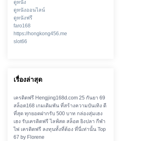
ดูหนัง
ดูหนังออนไลน์
ดูหนังฟรี
faro168
https://hongkong456.me
slot66
เรื่องล่าสุด
เครดิตฟรี Hengjing168d.com 25 กันยา 69
สล็อต168 เกมเดิมพัน ที่สร้างความบันเทิง ดี
ที่สุด ทุกยอดฝากรับ 500 บาท กล่องสุ่มเฮง
เฮง รับเครดิตฟรี ไลฟ์สด สล็อต ยิงปลา กีฬา
ไพ่ เครดิตฟรี ลงทุนทั้งที่ต้อง ที่นี่เท่านั้น Top
67 by Florene