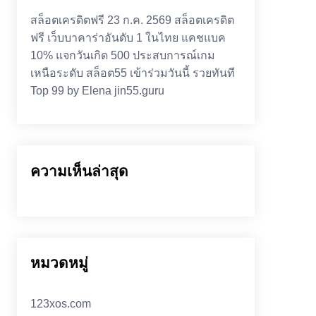
สล็อตเครดิตฟรี 23 ก.ค. 2569 สล็อตเครดิต
ฟรี เว็บบาคาร่าอันดับ 1 ในไทย แคชแบค
10% แจกวันเกิด 500 ประสบการณ์เกม
เหนือระดับ สล็อต55 เข้าร่วมวันนี้ รวยทันที
Top 99 by Elena jin55.guru
ความเห็นล่าสุด
หมวดหมู่
123xos.com