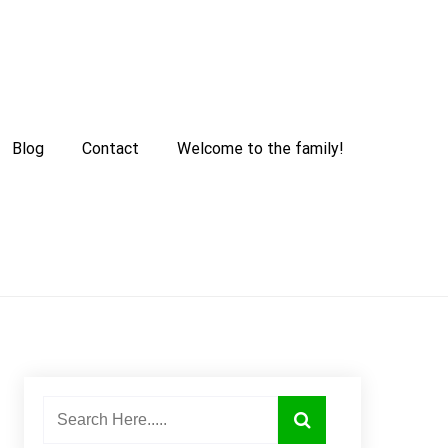
Blog
Contact
Welcome to the family!