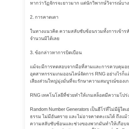
หากว่าวัฏจักรจะยาวมาก แต่นักวิพากษ์วิจารณ์บางค
2. การคาดเดา
ในทางแนวคิด ความสลับซับซ้อนรวมทั้งการเข้ารห
จำนวนมิได้เลย
3. ข้อกล่าวหาการบิดเบือน
แม้จะมีการทดสอบจากมือที่สามและการควบคุมอย่าง
อุตสาหกรรมเกมออนไลน์จัดการ RNG อย่างไรก็แล้ว
เสียงส่วนใหญ่มุ่งมั่นที่จะรักษาความสมบูรณ์ขอ
RNG เทคโนโลยีที่ช่วยทำให้เกมสล็อตมีความโปร่ง
Random Number Generators เป็นฮีโร่ที่ไม่มีผู้ใด
ธรรม ไม่มีอันตราย และไม่อาจคาดคะเนได้ ถึงแม้ว่า
ความสลับซับซ้อนและช่วงของพวกมันทำให้เกือบจะไม