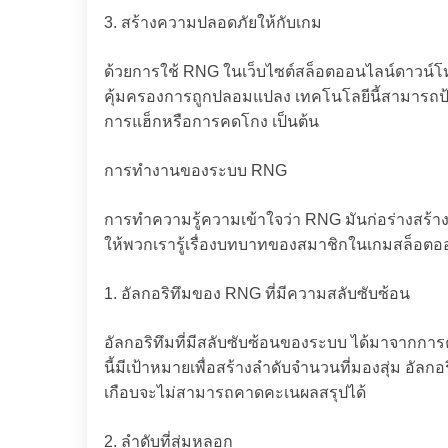
3. สร้างความปลอดภัยให้กับเกม
ด้วยการใช้ RNG ในเว็บไซต์สล็อตออนไลน์ดาวน์
คุ้มครองการถูกปลอมแปลง เทคโนโลยีนี้สามารถป้
การแฮ็กหรือการคดโกง เป็นต้น
การทำงานของระบบ RNG
การทำความรู้ความเข้าใจว่า RNG มันก่อร่างสร้างต
ให้พวกเรารู้เรื่องบทบาทของสมาชิกในเกมสล็อต
1. อัลกอริทึมของ RNG ที่มีความสลับซับซ้อน
อัลกอริทึมที่มีสลับซับซ้อนของระบบ ได้มาจากก
นี้มีเป้าหมายเพื่อสร้างลำดับจำนวนที่มองสุ่ม อัล
เกือบจะไม่สามารถคาดคะเนผลสรุปได้
2. ลำดับที่สุ่มหลอก