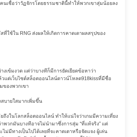
นเชื่อว่าวัฏจักรโดยธรรมชาตินี้ทําให้พวกเขาสุ่มน้อยลง
ัสที่ใช้ใน RNG ส่งผลให้เกิดการคาดเดาผลสรุปของ
เข้มงวด แต่ว่าบางทีก็มีการยัดเยียดข้อหาว่า
แต่เว็บไซต์สล็อตออนไลน์ดาวน์โหลด918kissที่มีชื่อ
งเกมของพวกเขา
สบายใสมากเพิ่มขึ้น
เอ่ยถึงในโลกสล็อตออนไลน์ ทำให้แน่ใจว่าเกมมีความเที่ยง
พวกมันบางทีอาจไม่นำมาซึ่งการสุ่ม “ที่แท้จริง” แต่
่มีทางเป็นไปได้เลยที่จะคาดเดาหรือจัดแจง ผู้เล่น