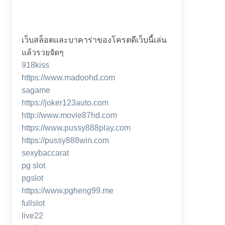
เว็บสล็อตและบาคาร่าของโครตดีเว็บนี้เล่น
แล้วรวยจัดๆ
918kiss
https://www.madoohd.com
sagame
https://joker123auto.com
http://www.movie87hd.com
https://www.pussy888play.com
https://pussy888win.com
sexybaccarat
pg slot
pgslot
https://www.pgheng99.me
fullslot
live22