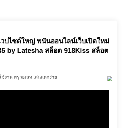
วปไซต์ใหญ่ พนันออนไลน์เว็บเปิดใหม่
 35 by Latesha สล็อต 918Kiss สล็อต
ใช้งาน ทรูวอเลท เล่นแตกง่าย