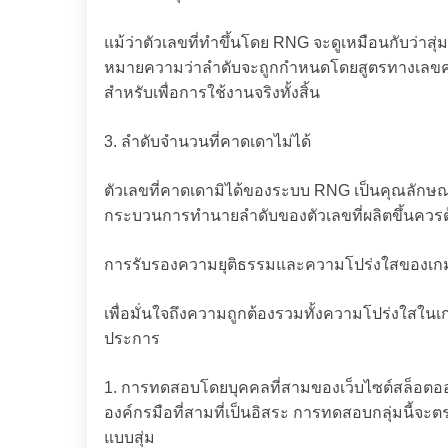
แม้ว่าตัวเลขที่ทำขึ้นโดย RNG จะดูเหมือนกับว่าสุ่
หมายความว่าลำดับจะถูกกำหนดโดยสูตรทางเลขคณิ
สำหรับเพื่อการใช้งานจริงทั้งสิ้น
3. ลำดับจำนวนที่คาดเดาไม่ได้
ตัวเลขที่คาดเดามิได้ของระบบ RNG เป็นคุณลักษณะส
กระบวนการทำนายลำดับของตัวเลขที่ผลิตขึ้นค
การรับรองความยุติธรรมและความโปร่งใสของเก
เพื่อมั่นใจถึงความถูกต้องรวมทั้งความโปร่งใส
ประการ
1. การทดสอบโดยบุคคลที่สามของเว็บไซต์สล็อตออน
องค์กรมือที่สามที่เป็นอิสระ การทดสอบกลุ่มนี้จะ
แบบสุ่ม