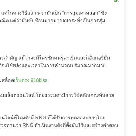
ม แต่ในทางวิธีแล้ว พวกมันเป็น “การสุ่มเดาหลอก” ซึ่ง
ต แต่ว่ามันซับซ้อนมากมายจนกระทั่งเป็นการสุ่ม
ำคัญ แม้ว่าจะมีใครซักคนรู้ค่าเริ่มและก็อัลกอริธึม
วรต้องใช้พลังและเวลาในการคำนวณปริมาณมากมาย
มสล็อต
เว็บตรง 918kiss
ในเกมสล็อตออนไลน์ โดยธรรมดามีการใช้หลักเกณฑ์หลาย
ไลน์ที่โด่งดังมี RNG ที่ได้รับการทดลองบ่อยๆโดย
ตรวจทานว่า RNG ดำเนินงานดังที่ตั้งมั่นไว้และสร้างคำตอบ