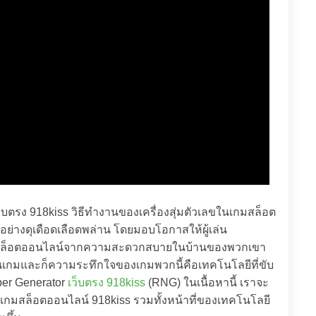
เว็บตรง 918kiss วิธีทำงานของเครื่องสุ่มตัวเลขในเกมสล็อต
ย่างดุเดือดเลือดพล่าน โดยมอบโอกาสให้ผู้เล่น
ไซต์สล็อตออนไลน์จากความสะดวกสบายในบ้านของพวกเขา
่นเกมและก็ความระทึกใจของเกมพวกนี้คือเทคโนโลยีที่ขับ
er Generator
เว็บตรง 918kiss
(RNG) ในเนื้อหานี้ เราจะ
นเกมสล็อตออนไลน์ 918kiss รวมทั้งหน้าที่ของเทคโนโลยี