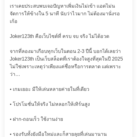
เราเคยประสบพบเจอปัญหาเพิ่มเงินไม่เข้า แอดไม่น
จัดการให้ข้างใน 5 นาที นับว่าไวมาก ไม่ต้องมานั่งรอ
เก้อ
Joker123th คือเว็บไซต์ที่ ครบ จบ จริง ไม่ได้อวด
จากที่ลองมาเกือบทุกเว็บในตอน 2-3 ปีนี้ บอกได้เลยว่า
Joker123th เป็นเว็บสล็อตที่เราต้องใจสูงที่สุดในปี 2025
ไม่ใช่เพราะเหตุว่าเพียงแค่ชื่อหรือการตลาด แต่เพราะ
ว่า…
• เกมเยอะ มีให้เล่นหลายค่ายในที่เดียว
• โปรโมชั่นให้จริง ไม่หลอกให้เทิร์นสูง
• ฝาก-ถอนเร็ว ใช้งานง่าย
• รองรับทั้งยังมือใหม่และก็สายลุยที่เล่นมานาน