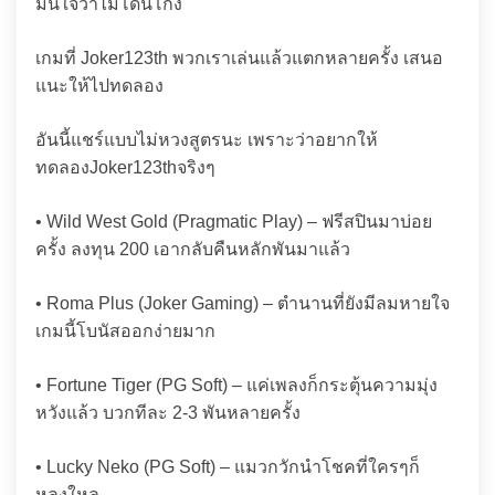
มั่นใจว่าไม่โดนโกง
เกมที่ Joker123th พวกเราเล่นแล้วแตกหลายครั้ง เสนอ
แนะให้ไปทดลอง
อันนี้แชร์แบบไม่หวงสูตรนะ เพราะว่าอยากให้
ทดลองJoker123thจริงๆ
• Wild West Gold (Pragmatic Play) – ฟรีสปินมาบ่อย
ครั้ง ลงทุน 200 เอากลับคืนหลักพันมาแล้ว
• Roma Plus (Joker Gaming) – ตำนานที่ยังมีลมหายใจ
เกมนี้โบนัสออกง่ายมาก
• Fortune Tiger (PG Soft) – แค่เพลงก็กระตุ้นความมุ่ง
หวังแล้ว บวกทีละ 2-3 พันหลายครั้ง
• Lucky Neko (PG Soft) – แมวกวักนำโชคที่ใครๆก็
หลงใหล