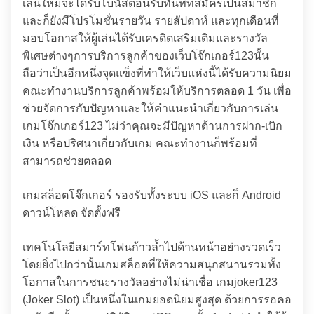
เล่นใหม่จะได้รับโบนัสต้อนรับทันทีที่สมัครเป็นสมาชิก
และก็ยังมีโปรโมชั่นรายวัน รายสัปดาห์ และทุกเดือนที่
มอบโอกาสให้ผู้เล่นได้รับเครดิตเสริมเติมและรางวัล
พิเศษต่างๆการบริการลูกค้าของเว็บโจ๊กเกอร์123นั้น
ถือว่าเป็นอีกหนึ่งจุดแข็งที่ทำให้เว็บแห่งนี้ได้รับความนิยม
คณะทำงานบริการลูกค้าพร้อมให้บริการตลอด 1 วัน เพื่อ
ช่วยจัดการกับปัญหาและให้คำแนะนำเกี่ยวกับการเล่น
เกมโจ๊กเกอร์123 ไม่ว่าคุณจะมีปัญหาด้านการฝาก-เบิก
เงิน หรือปริศนาเกี่ยวกับเกม คณะทำงานก็พร้อมที่
สามารถช่วยตลอด
เกมสล็อตโจ๊กเกอร์ รองรับทั้งระบบ iOS และก็ Android
ดาวน์โหลด จัดตั้งฟรี
เทคโนโลยีสมาร์ทโฟนก้าวล้ำไปด้านหน้าอย่างรวดเร็ว
โดยยิ่งไปกว่านั้นเกมสล็อตที่ให้ความสนุกสนานรวมทั้ง
โอกาสในการชนะรางวัลอย่างไม่น่าเชื่อ เกมjoker123
(Joker Slot) เป็นหนึ่งในเกมยอดนิยมสูงสุด ด้วยการรอคอ