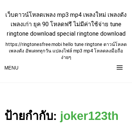
Skip
to
เว็บดาวน์โหลดเพลง mp3 mp4 เพลงใหม่ เพลงดัง
content
เพลงเก่า ยุค 90 โหลดฟรี ไม่มีค่าใช้จ่าย tune
ringtone download special ringtone download
https://ringtonesfree.mobi hello tune ringtone ดาวน์โหลด
เพลงดัง อัพเดททุกวัน แปลงไฟล์ mp3 mp4 โหลดลงมือถือ
ง่ายๆ
MENU
ป้ายกำกับ:
joker123th