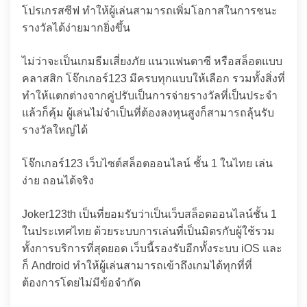
โปรเกรสซีฟ ทำให้ผู้เล่นสามารถเพิ่มโอกาสในการชนะ
รางวัลได้ง่ายมากยิ่งขึ้น
ไม่ว่าจะเป็นเกมธีมเสี่ยงภัย แนวแฟนตาซี หรือสล็อตแบบ
คลาสสิก โจ๊กเกอร์123 มีครบทุกแบบให้เลือก รวมทั้งสิ่งที่
ทำให้แตกต่างจากคู่ปรับเป็นการจ่ายรางวัลที่เป็นประจำ
แล้วก็คุ้ม ผู้เล่นไม่จำเป็นที่ต้องลงทุนสูงก็สามารถลุ้นรับ
รางวัลใหญ่ได้
โจ๊กเกอร์123 เว็บไซต์สล็อตออนไลน์ ชั้น 1 ในไทย เล่น
ง่าย ถอนได้จริง
Joker123th เป็นที่ยอมรับว่าเป็นเว็บสล็อตออนไลน์ชั้น 1
ในประเทศไทย ด้วยระบบการเล่นที่เป็นมิตรกับผู้ใช้รวม
ทั้งการบริการที่สุดยอด เว็บนี้รองรับอีกทั้งระบบ iOS และ
ก็ Android ทำให้ผู้เล่นสามารถเข้าถึงเกมได้ทุกที่ที่
ต้องการโดยไม่มีข้อจำกัด