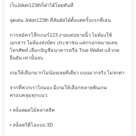
เว็บJoker123thก็ฝ่าได้โดยทันที
จุดเด่น Joker123th ที่สัมผัสได้ตั้งแต่ครั้งแรกที่เล่น
การสมัครโจ๊กเกอร์123 ง่ายแค่ปลายนิ้ว ไม่ต้องใช้
เอกสาร ไม่ต้องส่งบัตร ประชาชน แค่กรอกหมายเลข
โทรศัพท์ เลือกบัญชีธนาคารหรือ True Wallet แล้วกด
ยืนยัน เท่านั้นจบ
เกมให้เลือกมากไม่น้อยเลยทีเดียว แบบมากจริง ไม่จกตา
จากที่พวกเราไถมอง มีเกมให้เลือกหลายพันเกม
ครอบคลุมทุกแนว:
• สล็อตผลไม้คลาสสิค
• สล็อตวิดีโอแบบ 3D