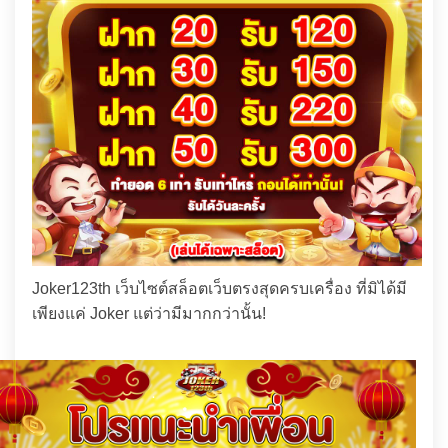
Joker123th เว็บไซต์สล็อตเว็บตรงสุดครบเครื่อง ที่มิได้มี
เพียงแค่ Joker แต่ว่ามีมากกว่านั้น!