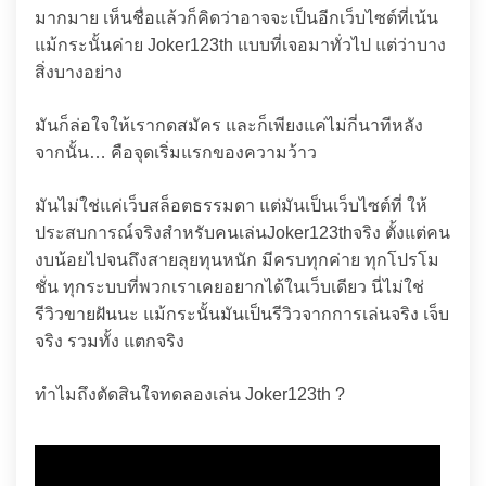
มากมาย เห็นชื่อแล้วก็คิดว่าอาจจะเป็นอีกเว็บไซต์ที่เน้น
แม้กระนั้นค่าย Joker123th แบบที่เจอมาทั่วไป แต่ว่าบาง
สิ่งบางอย่าง
มันก็ล่อใจให้เรากดสมัคร และก็เพียงแค่ไม่กี่นาทีหลัง
จากนั้น… คือจุดเริ่มแรกของความว้าว
มันไม่ใช่แค่เว็บสล็อตธรรมดา แต่มันเป็นเว็บไซต์ที่ ให้
ประสบการณ์จริงสำหรับคนเล่นJoker123thจริง ตั้งแต่คน
งบน้อยไปจนถึงสายลุยทุนหนัก มีครบทุกค่าย ทุกโปรโม
ชั่น ทุกระบบที่พวกเราเคยอยากได้ในเว็บเดียว นี่ไม่ใช่
รีวิวขายฝันนะ แม้กระนั้นมันเป็นรีวิวจากการเล่นจริง เจ็บ
จริง รวมทั้ง แตกจริง
ทำไมถึงตัดสินใจทดลองเล่น Joker123th ?