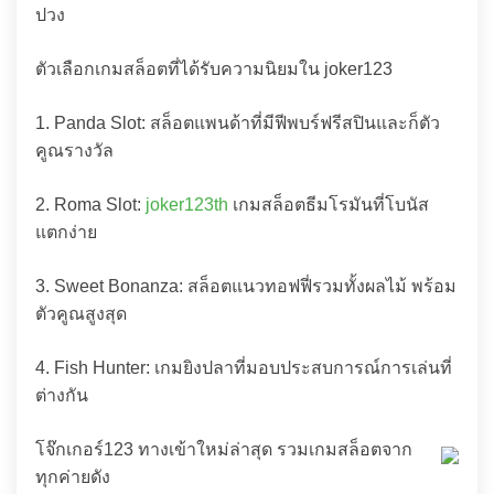
ปวง
ตัวเลือกเกมสล็อตที่ได้รับความนิยมใน joker123
1. Panda Slot: สล็อตแพนด้าที่มีฟีพบร์ฟรีสปินและก็ตัว
คูณรางวัล
2. Roma Slot:
joker123th
เกมสล็อตธีมโรมันที่โบนัส
แตกง่าย
3. Sweet Bonanza: สล็อตแนวทอฟฟี่รวมทั้งผลไม้ พร้อม
ตัวคูณสูงสุด
4. Fish Hunter: เกมยิงปลาที่มอบประสบการณ์การเล่นที่
ต่างกัน
โจ๊กเกอร์123 ทางเข้าใหม่ล่าสุด รวมเกมสล็อตจาก
ทุกค่ายดัง