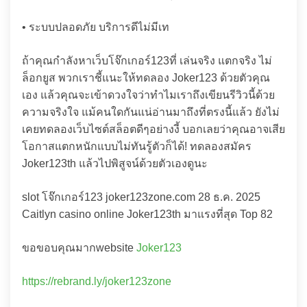
• ระบบปลอดภัย บริการดีไม่มีเท
ถ้าคุณกำลังหาเว็บโจ๊กเกอร์123ที่ เล่นจริง แตกจริง ไม่
ล็อกยูส พวกเราชี้แนะให้ทดลอง Joker123 ด้วยตัวคุณ
เอง แล้วคุณจะเข้าดวงใจว่าทำไมเราถึงเขียนรีวิวนี้ด้วย
ความจริงใจ แม้คนใดกันแน่อ่านมาถึงที่ตรงนี้แล้ว ยังไม่
เคยทดลองเว็บไซต์สล็อตดีๆอย่างงี้ บอกเลยว่าคุณอาจเสีย
โอกาสแตกหนักแบบไม่ทันรู้ตัวก็ได้! ทดลองสมัคร
Joker123th แล้วไปพิสูจน์ด้วยตัวเองดูนะ
slot โจ๊กเกอร์123 joker123zone.com 28 ธ.ค. 2025
Caitlyn casino online Joker123th มาแรงที่สุด Top 82
ขอขอบคุณมากwebsite
Joker123
https://rebrand.ly/joker123zone