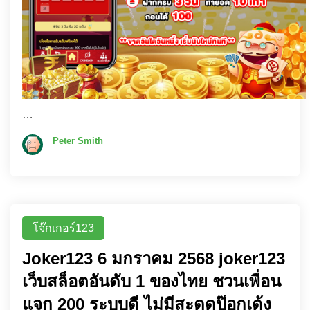
…
Peter Smith
โจ๊กเกอร์123
Joker123 6 มกราคม 2568 joker123
เว็บสล็อตอันดับ 1 ของไทย ชวนเพื่อน
แจก 200 ระบบดี ไม่มีสะดุดป๊อกเด้ง