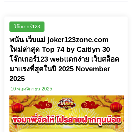
โจ๊กเกอร์123
พนัน เว็บแม่ joker123zone.com
ใหม่ล่าสุด Top 74 by Caitlyn 30
โจ๊กเกอร์123 webแตกง่าย เว็บสล็อต
มาแรงที่สุดในปี 2025 November
2025
10 พฤศจิกายน 2025