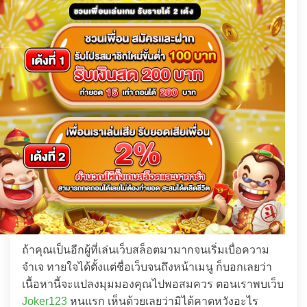
ถ้าคุณเป็นอีกผู้ที่เล่นเว็บสล็อตมามากจนเริ่มเบื่อความ
จำเจ ทายใจได้ตั้งแต่ชื่อเว็บจนถึงหน้าเมนู ก็บอกเลยว่า
เนื้อหานี้จะแปลงมุมมองคุณไปพอสมควร ตอนเราพบเว็บ
Joker123
หนแรก เห็นด้วยเลยว่ามิได้คาดหวังอะไร