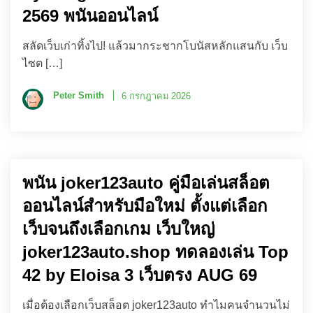
2569 พนันออนไลน์
สลัดเว็บเก่าทิ้งไป! แล้วมากระชากโบนัสหลักแสนกับ เว็บ
ไซต […]
Peter Smith
6 กรกฎาคม 2026
พนัน joker123auto คู่มือเล่นสล็อต
ออนไลน์สำหรับมือใหม่ ตั้งแต่เลือก
เว็บจนถึงเลือกเกม เว็บใหญ่
joker123auto.shop ทดลองเล่น Top
42 by Eloisa 3 เว็บตรง AUG 69
เมื่อต้องเลือกเว็บสล็อต joker123auto ทำไมคนจำนวนไม่