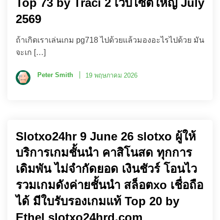
Top 73 by Traci 2 เว็บไซต์ใหญ่ July
2569
ถ้าเกิดเราเล่นเกม pg718 ไปด้วยแล้วมองอะไรไปด้วย มัน
จะเก […]
Peter Smith
19 พฤษภาคม 2026
Slotxo24hr 9 June 26 slotxo ผู้ให้
บริการเกมชั้นนำ คาสิโนสด ทุกการ
เดิมพัน ไม่จำกัดยอด เงินชัวร์ โอนไว
รวมเกมดังค่ายชั้นนำ สล็อตxo เชื่อถือ
ได้ มีใบรับรองเกมแท้ Top 20 by
Ethel slotxo24hrd.com