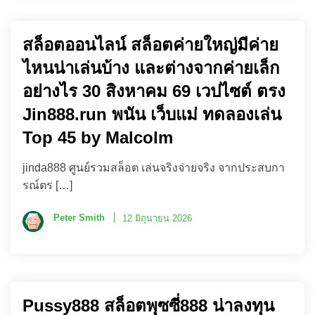
สล็อตออนไลน์ สล็อตค่ายใหญ่มีค่าย
ไหนน่าเล่นบ้าง และต่างจากค่ายเล็ก
อย่างไร 30 สิงหาคม 69 เวปไซต์ ตรง
Jin888.run พนัน เว็บแม่ ทดลองเล่น
Top 45 by Malcolm
jinda888 ศูนย์รวมสล็อต เล่นจริงจ่ายจริง จากประสบกา
รณ์ตร […]
Peter Smith
12 มิถุนายน 2026
Pussy888 สล็อตพุซซี่888 น่าลงทุน