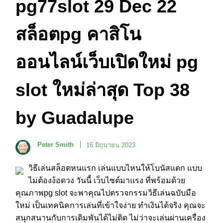
pg77slot 29 Dec 22
สล็อตpg คาสิโน
ออนไลน์เว็บเปิดใหม่ pg
slot ใหม่ล่าสุด Top 38
by Guadalupe
Peter Smith
16 มิถุนายน 2023
วิธีเล่นสล็อตหนแรก เล่นแบบไหนให้โบนัสแตก แบบ
ไม่ต้องง้อดวง วันนี้ เว็บไซต์มาแรง ที่พร้อมด้วย
คุณภาพpg slot จะพาคุณไปตรวจกรรมวิธีเล่นฉบับมือ
ใหม่ เป็นเทคนิคการเล่นที่เข้าใจง่าย ทำเงินได้จริง คุณจะ
สนุกสนานกับการเดิมพันได้ไม่ติด ไม่ว่าจะเล่นผ่านเครื่อง