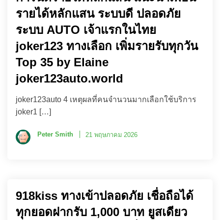
รายได้หลักแสน ระบบดี ปลอดภัย
ระบบ AUTO เจ้าแรกในไทย
joker123 ทางเลือก เพิ่มรายรับทุกวัน
Top 35 by Elaine
joker123auto.world
joker123auto 4 เหตุผลที่คนจำนวนมากเลือกใช้บริการ
joker1 […]
Peter Smith
21 พฤษภาคม 2026
918kiss ทางเข้าปลอดภัย เชื่อถือได้
ทุกยอดฝากรับ 1,000 บาท ยูสเดียว