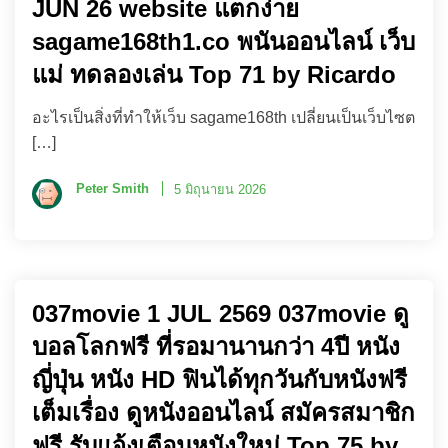
JUN 26 website แตกง่าย
sagame168th1.co พนันออนไลน์ เว็บ
แม่ ทดลองเล่น Top 71 by Ricardo
อะไรเป็นสิ่งที่ทำให้เว็บ sagame168th เปลี่ยนเป็นเว็บไซต
[…]
Peter Smith
5 มิถุนายน 2026
037movie 1 JUL 2569 037movie ดู
บอลโลกฟรี ที่รอมานานกว่า 4ปี หนัง
ญี่ปุ่น หนัง HD ฟินได้ทุกวันกับหนังฟรี
เต็มเรื่อง ดูหนังออนไลน์ สมัครสมาชิก
ฟรี รับแจ้งเตือนหนังใหม่ Top 75 by