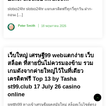
slotxo24hr slotxo24hr แจกเครดิตฟรีทุกวี่ทุกวัน ฝาก-
ถอนเ […]
Peter Smith
18 พฤษภาคม 2026
เว็บใหญ่ เศรษฐี99 webแตกง่าย เว็บ
สล็อต ที่สายปั่นไม่ควรมองข้าม รวม
เกมดังจากค่ายใหญ่ไว้ในที่เดียว
เครดิตฟรี Top 13 by Tasha
st99.club 17 July 26 casino
online
sretthi99 ทางเข้าเศรษฐียยุคสมัยใหม่ สล็อตเว็บไซต์ตรง