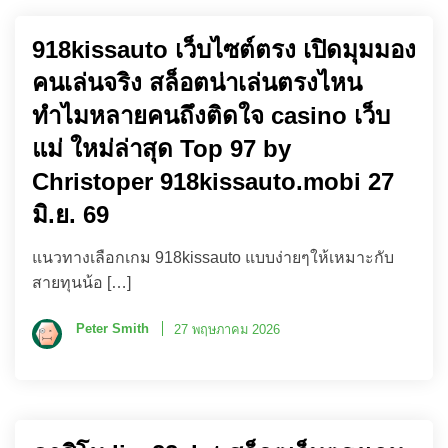
918kissauto เว็บไซต์ตรง เปิดมุมมอง
คนเล่นจริง สล็อตน่าเล่นตรงไหน
ทำไมหลายคนถึงติดใจ casino เว็บ
แม่ ใหม่ล่าสุด Top 97 by
Christoper 918kissauto.mobi 27
มิ.ย. 69
แนวทางเลือกเกม 918kissauto แบบง่ายๆให้เหมาะกับ
สายทุนน้อ […]
Peter Smith
27 พฤษภาคม 2026