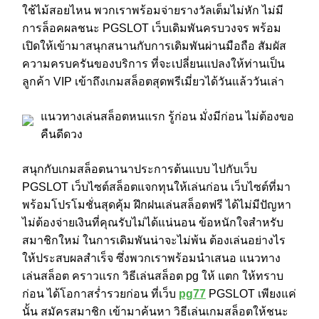
ใช้ไม้สอยไหน พวกเราพร้อมจ่ายรางวัลเต็มไม่หัก ไม่มี
การล็อคผลชนะ PGSLOT เว็บเดิมพันครบวงจร พร้อม
เปิดให้เข้ามาสนุกสนานกับการเดิมพันผ่านมือถือ สัมผัส
ความครบครันของบริการ ที่จะเปลี่ยนแปลงให้ท่านเป็น
ลูกค้า VIP เข้าถึงเกมสล็อตสุดพรีเมี่ยวได้วันแล้ววันเล่า
แนวทางเล่นสล็อตหนแรก รู้ก่อน มั่งมีก่อน ไม่ต้องขอ
คืนดีดวง
สนุกกับเกมสล็อตนานาประการต้นแบบ ไปกับเว็บ
PGSLOT เว็บไซต์สล็อตแจกทุนให้เล่นก่อน เว็บไซต์ที่มา
พร้อมโปรโมชั่นสุดคุ้ม ฝึกฝนเล่นสล็อตฟรี ได้ไม่มีปัญหา
ไม่ต้องจ่ายเงินที่คุณรับไม่ได้แน่นอน ข้อหนักใจสำหรับ
สมาชิกใหม่ ในการเดิมพันน่าจะไม่พ้น ต้องเล่นอย่างไร
ให้ประสบผลสำเร็จ ซึ่งพวกเราพร้อมนำเสนอ แนวทาง
เล่นสล็อต คราวแรก วิธีเล่นสล็อต pg ให้ แตก ให้ทราบ
ก่อน ได้โอกาสร่ำรวยก่อน ที่เว็บ
pg77
PGSLOT เพียงแค่
นั้น สมัครสมาชิก เข้ามาค้นหา วิธีเล่นเกมสล็อตให้ชนะ