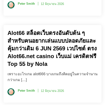
Peter Smith
12 มิถุนายน 2026
Alot66 สล็อตเว็บตรงอันดับต้น ๆ
สำหรับคนอยากเล่นแบบปลอดภัยและ
คุ้มกว่าเดิม 6 JUN 2569 เวปไซต์ ตรง
Alot66.net casino เว็บแม่ เครดิตฟรี
Top 55 by Nola
เพราะอะไรเกม alot666 บางเกมถึงติดอยู่ในความจำนาน
กว่าเกม […]
Peter Smith
12 มิถุนายน 2026