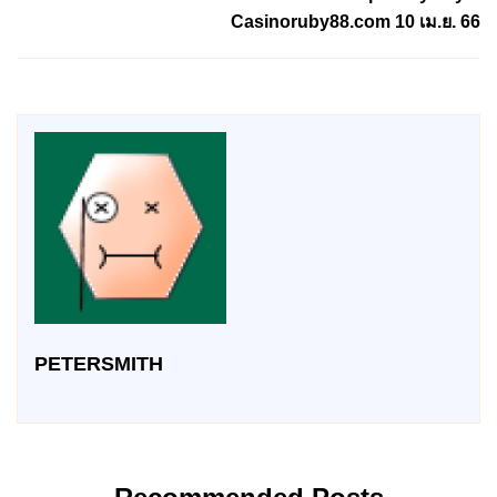
Casinoruby88.com 10 เม.ย. 66
PETERSMITH