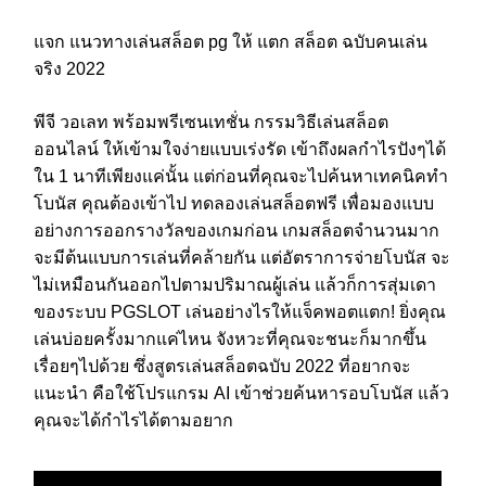
แจก แนวทางเล่นสล็อต pg ให้ แตก สล็อต ฉบับคนเล่น
จริง 2022
พีจี วอเลท พร้อมพรีเซนเทชั่น กรรมวิธีเล่นสล็อต
ออนไลน์ ให้เข้ามใจง่ายแบบเร่งรัด เข้าถึงผลกำไรปังๆได้
ใน 1 นาทีเพียงแค่นั้น แต่ก่อนที่คุณจะไปค้นหาเทคนิคทำ
โบนัส คุณต้องเข้าไป ทดลองเล่นสล็อตฟรี เพื่อมองแบบ
อย่างการออกรางวัลของเกมก่อน เกมสล็อตจำนวนมาก
จะมีต้นแบบการเล่นที่คล้ายกัน แต่อัตราการจ่ายโบนัส จะ
ไม่เหมือนกันออกไปตามปริมาณผู้เล่น แล้วก็การสุ่มเดา
ของระบบ PGSLOT เล่นอย่างไรให้แจ็คพอตแตก! ยิ่งคุณ
เล่นบ่อยครั้งมากแค่ไหน จังหวะที่คุณจะชนะก็มากขึ้น
เรื่อยๆไปด้วย ซึ่งสูตรเล่นสล็อตฉบับ 2022 ที่อยากจะ
แนะนำ คือใช้โปรแกรม AI เข้าช่วยค้นหารอบโบนัส แล้ว
คุณจะได้กำไรได้ตามอยาก