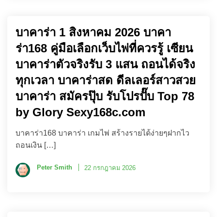
บาคาร่า 1 สิงหาคม 2026 บาคา
ร่า168 คู่มือเลือกเว็บไพ่ที่ควรรู้ เซียน
บาคาร่าตัวจริงรับ 3 แสน ถอนได้จริง
ทุกเวลา บาคาร่าสด ดีลเลอร์สาวสวย
บาคาร่า สมัครปุ๊บ รับโปรปั๊บ Top 78
by Glory Sexy168c.com
บาคาร่า168 บาคาร่า เกมไพ่ สร้างรายได้ง่ายๆฝากไว
ถอนเงิน […]
Peter Smith
22 กรกฎาคม 2026