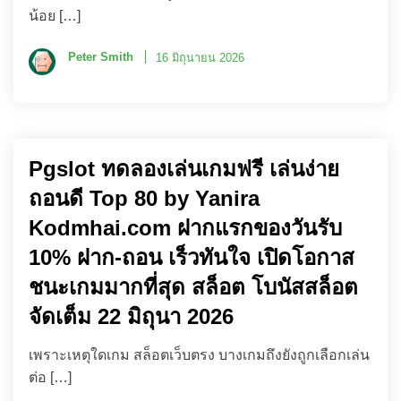
น้อย […]
Peter Smith
16 มิถุนายน 2026
Pgslot ทดลองเล่นเกมฟรี เล่นง่าย
ถอนดี Top 80 by Yanira
Kodmhai.com ฝากแรกของวันรับ
10% ฝาก-ถอน เร็วทันใจ เปิดโอกาส
ชนะเกมมากที่สุด สล็อต โบนัสสล็อต
จัดเต็ม 22 มิถุนา 2026
เพราะเหตุใดเกม สล็อตเว็บตรง บางเกมถึงยังถูกเลือกเล่น
ต่อ […]