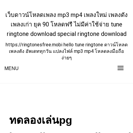
Skip
to
เว็บดาวน์โหลดเพลง mp3 mp4 เพลงใหม่ เพลงดัง
content
เพลงเก่า ยุค 90 โหลดฟรี ไม่มีค่าใช้จ่าย tune
ringtone download special ringtone download
https://ringtonesfree.mobi hello tune ringtone ดาวน์โหลด
เพลงดัง อัพเดททุกวัน แปลงไฟล์ mp3 mp4 โหลดลงมือถือ
ง่ายๆ
MENU
ทดลองเล่นpg