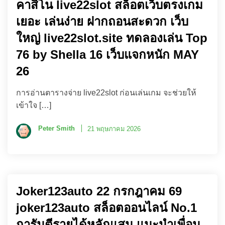
คาสิโน live22slot สล็อตเว็บตรงเกม
เยอะ เล่นง่าย ฝากถอนสะดวก เว็บ
ใหญ่ live22slot.site ทดลองเล่น Top
76 by Shella 16 เว็บแจกหนัก MAY
26
การอ่านตารางจ่าย live22slot ก่อนเล่นเกม จะช่วยให้
เข้าใจ […]
Peter Smith
21 พฤษภาคม 2026
Joker123auto 22 กรกฎาคม 69
joker123auto สล็อตออนไลน์ No.1
การันตีรายได้หลักแสน แนะนำเพื่อน