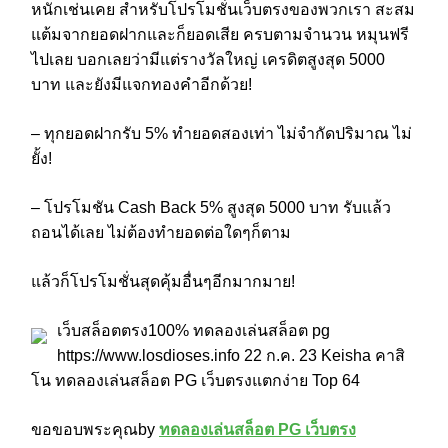
หนักเช่นเคย สำหรับโปรโมชั่นเว็บตรงของพวกเรา สะสม
แต้มจากยอดฝากและก็ยอดเสีย ครบตามจำนวน หมุนฟรี
ไปเลย บอกเลยว่ามีแต่รางวัลใหญ่ เครดิตสูงสุด 5000
บาท และยังมีแจกทองคำอีกด้วย!
– ทุกยอดฝากรับ 5% ทำยอดสองเท่า ไม่จำกัดปริมาณ ไม่
ยั้ง!
– โปรโมชัน Cash Back 5% สูงสุด 5000 บาท รับแล้ว
ถอนได้เลย ไม่ต้องทำยอดต่อใดๆก็ตาม
แล้วก็โปรโมชั่นสุดคุ้มอื่นๆอีกมากมาย!
เว็บสล็อตตรง100% ทดลองเล่นสล็อต pg
https://www.losdioses.info 22 ก.ค. 23 Keisha คาสิ
โน ทดลองเล่นสล็อต PG เว็บตรงแตกง่าย Top 64
ขอขอบพระคุณby
ทดลองเล่นสล็อต PG เว็บตรง