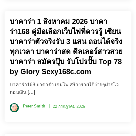
บาคาร่า 1 สิงหาคม 2026 บาคา
ร่า168 คู่มือเลือกเว็บไพ่ที่ควรรู้ เซียน
บาคาร่าตัวจริงรับ 3 แสน ถอนได้จริง
ทุกเวลา บาคาร่าสด ดีลเลอร์สาวสวย
บาคาร่า สมัครปุ๊บ รับโปรปั๊บ Top 78
by Glory Sexy168c.com
บาคาร่า168 บาคาร่า เกมไพ่ สร้างรายได้ง่ายๆฝากไว
ถอนเงิน […]
Peter Smith
22 กรกฎาคม 2026