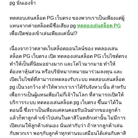
pg นั่นเองจ้า
ทดสอบเล่นสล็อต PG เว็บตรง ของพวกเราเป็นเพียงแต่ผู้
แทนจากค่ายสล็อตมีชื่อเสียง pg
ทดลองเล่นสล็อต PG
เพื่อเปิดช่องเข้าเล่นเพียงแค่นั้น!?
เนื่องจากว่าตลาดเว็บสล็อตออนไลน์ของ ทดลองเล่น
สล็อต PG เว็บตรง เปิด ทดลองเล่นสล็อต PG เว็บไซต์ตรง
ทำให้เป็นที่นิยมอย่างมาก และโตไวมากมาย ทำให้
ต้องหาหุ้นส่วน หรือบริษัทมากหมายมาร่วมลงทุน และ
เปิดเว็บไซต์ที่สามารถทดลองรับระบบ ทดสอบเล่นสล็อต
pg เป็นวงกว้าง ทำให้พวกเราเราได้รับจังหวะนั้น สำหรับ
เพื่อการเป็นผู้แทนเพียงไม่กี่เจ้าในโลก ที่สามารถเปิดให้
บริการระบบ ทดลองเล่นสล็อต pg เว็บตรง ขึ้นมาได้ใน
ตอนนี้ ซึ่งเราเป็นเพียงแค่คนคอยรับเงินฝากของลูกค้า
แล้วก็พาลูกค้าเข้าไปเล่นในคาสิโนหลักเท่านั้น ไม่มีการ
เปิดเกมให้ลูกค้าเล่นเอง นั่นเท่ากับว่า ถ้าหากลูกค้าเล่น
กับพวกเรา พอๆกับลูกค้าทุกท่านจะเสมือนได้เล่นกับคาสิ