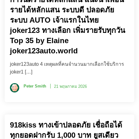
รายได้หลักแสน ระบบดี ปลอดภัย
ระบบ AUTO เจ้าแรกในไทย
joker123 ทางเลือก เพิ่มรายรับทุกวัน
Top 35 by Elaine
joker123auto.world
joker123auto 4 เหตุผลที่คนจำนวนมากเลือกใช้บริการ
joker1 […]
Peter Smith
21 พฤษภาคม 2026
918kiss ทางเข้าปลอดภัย เชื่อถือได้
ทุกยอดฝากรับ 1,000 บาท ยูสเดียว