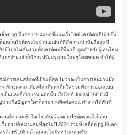
สล็อต pg ที่แตกง่าย ผมขอชี้แนะเว็บไซต์ เครดิตฟรี168 ซึ่ง
ล็อตเว็บไซต์ตรงไม่ผ่านเอเย่นต์ที่มีความน่านับถือสูง มี
งมีโปรโมชั่นรวมทั้งเครดิตฟรีที่น่าดึงดูดสำหรับผู้เล่นใหม่
g ที่แตกง่ายแล้วก็มีการปรับปรุงเกมใหม่ๆโดยตลอด ทำให้ผู้
การเล่นสล็อตที่เยี่ยมที่สุด ไม่ว่าจะเป็นการเล่นผ่านมือ
กราฟิกงดงาม เสียงที่น่าตื่นตาตื่นใจ รวมทั้งการออกแบบ
ยากเย็นและก็เบิกบาน นอกนั้น เว็บไซต์ Judhai 168 ยังมี
ปัญหาหรือปัญหาใดๆก็สามารถติดต่อคณะทำงานได้ทันที
กคนมีความเข้าใจเกี่ยวกับสล็อตเว็บไซต์ตรงแล้วก็เว็บ
ว็บตรงที่เหมาะสมที่สุดในปี 2024 รวมทั้งสล็อต pg ที่แตก
เครดิตฟรี168 แล้วคุณจะไม่ผิดหวังแน่ๆครับ