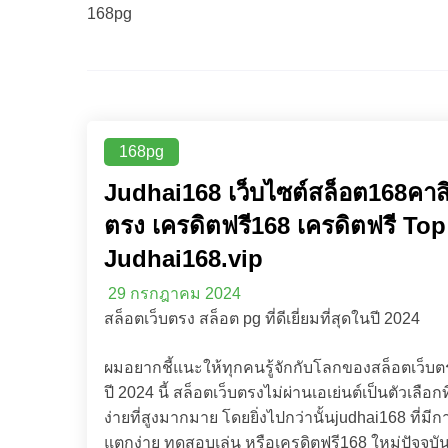
168pg
168pg
Judhai168 เว็บไซต์สล็อต168คาส
ตรง เครดิตฟรี168 เครดิตฟรี Top
Judhai168.vip
29 กรกฎาคม 2024
สล็อตเว็บตรง สล็อต pg ที่ดีเยี่ยมที่สุดในปี 2024
ผมอยากชี้แนะให้ทุกคนรู้จักกับโลกของสล็อตเว็บต
ปี 2024 นี้ สล็อตเว็บตรงไม่ผ่านเอเย่นต์เป็นตัวเล
ง่ายที่สูงมากมาย โดยยิ่งไปกว่านั้นjudhai168 ที่ม
แตกง่าย ทดสอบเล่น หรือเครดิตฟรี168 ใหม่ปัจจุบัน ท