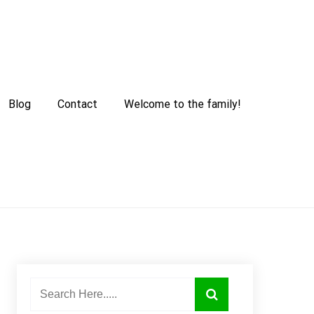
Blog
Contact
Welcome to the family!