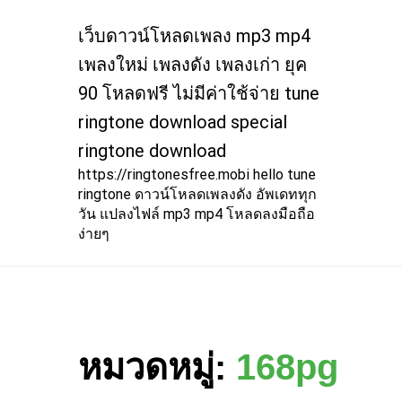
Skip
to
เว็บดาวน์โหลดเพลง mp3 mp4
content
เพลงใหม่ เพลงดัง เพลงเก่า ยุค
90 โหลดฟรี ไม่มีค่าใช้จ่าย tune
ringtone download special
ringtone download
https://ringtonesfree.mobi hello tune
ringtone ดาวน์โหลดเพลงดัง อัพเดททุก
วัน แปลงไฟล์ mp3 mp4 โหลดลงมือถือ
ง่ายๆ
หมวดหมู่:
168pg