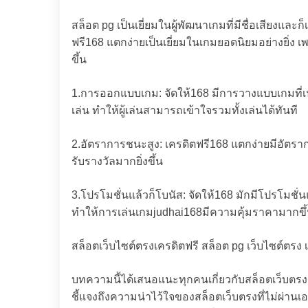
สล็อต pg เป็นเยี่ยมในผู้พัฒนาเกมที่มีชื่อเสียงแล
ฟรี168 แตกง่ายเป็นเยี่ยมในเกมยอดนิยมอย่างยิ่ง 
ขึ้น
1.การออกแบบเกม: จัดให้168 มีการวางแบบเกมที่เ
เล่น ทำให้ผู้เล่นสามารถเข้าใจรวมทั้งเล่นได้ทันที
2.อัตราการชนะสูง: เครดิตฟรี168 แตกง่ายมีอัตราการ
รับรางวัลมากยิ่งขึ้น
3.โปรโมชั่นแล้วก็โบนัส: จัดให้168 มักมีโปรโมชั่นแล้
ทำให้การเล่นเกมjudhai168มีความคุ้มราคามากขึ้น
สล็อตเว็บไซต์ตรงเครดิตฟรี สล็อต pg เว็บไซต์ตรง
บทความนี้ได้เสนอแนะทุกคนเกี่ยวกับสล็อตเว็บตรงแล
ชี้แจงถึงความน่าไว้ใจของสล็อตเว็บตรงที่ไม่ผ่านเอเ