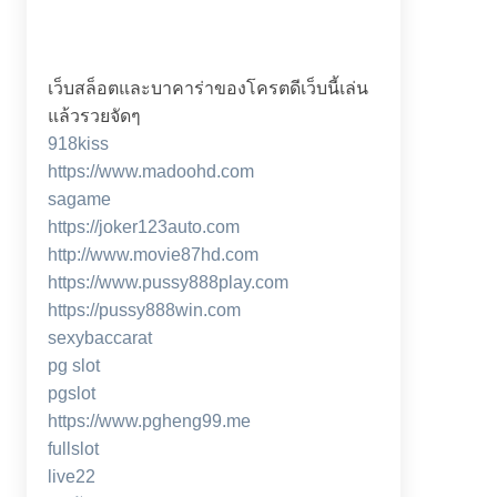
เว็บสล็อตและบาคาร่าของโครตดีเว็บนี้เล่น
แล้วรวยจัดๆ
918kiss
https://www.madoohd.com
sagame
https://joker123auto.com
http://www.movie87hd.com
https://www.pussy888play.com
https://pussy888win.com
sexybaccarat
pg slot
pgslot
https://www.pgheng99.me
fullslot
live22