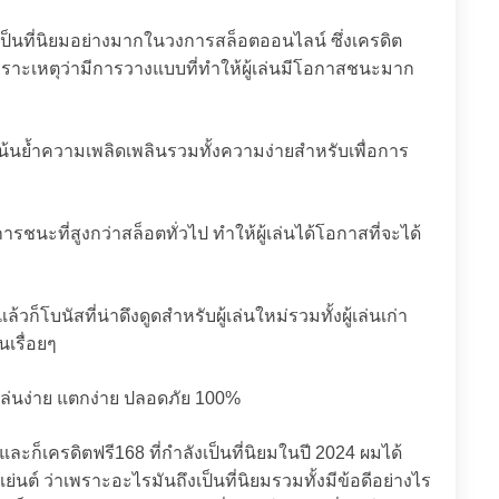
ะก็เป็นที่นิยมอย่างมากในวงการสล็อตออนไลน์ ซึ่งเครดิต
เพราะเหตุว่ามีการวางแบบที่ทำให้ผู้เล่นมีโอกาสชนะมาก
น้นย้ำความเพลิดเพลินรวมทั้งความง่ายสำหรับเพื่อการ
ชนะที่สูงกว่าสล็อตทั่วไป ทำให้ผู้เล่นได้โอกาสที่จะได้
วก็โบนัสที่น่าดึงดูดสำหรับผู้เล่นใหม่รวมทั้งผู้เล่นเก่า
เรื่อยๆ
 เล่นง่าย แตกง่าย ปลอดภัย 100%
ะก็เครดิตฟรี168 ที่กำลังเป็นที่นิยมในปี 2024 ผมได้
ย่นต์ ว่าเพราะอะไรมันถึงเป็นที่นิยมรวมทั้งมีข้อดีอย่างไร