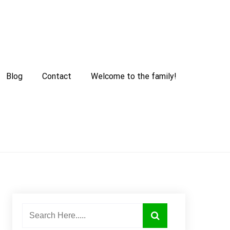
Blog
Contact
Welcome to the family!