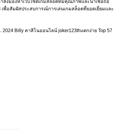
ณกำลังมองหาเว็บไซต์เกมสล็อตที่มีคุณภาพและน่าเชื่อถือ
เพื่อสัมผัสประสบการณ์การเล่นเกมสล็อตที่ยอดเยี่ยมและ
ค. 2024 Billy คาสิโนออนไลน์ joker123thแตกง่าย Top 57