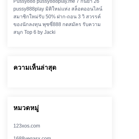
Pussy888 pussy888play.me 7 กันยา 26
pussy888play มิติใหม่แห่ง สล็อตออนไลน์
สมาชิกใหม่รับ 50% ฝาก-ถอน 3 วิ สวรรค์
ของนักลงทุน พุซซี่888 กดสมัคร รับความ
สนุก Top 6 by Jacki
ความเห็นล่าสุด
หมวดหมู่
123xos.com
1688vegasx.com