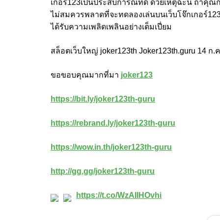
เกอร์123เป็นประสบการณ์ที่ดี ด้วยเหตุฉะนี้ ถ้าคุ
ไม่สมควรพลาดที่จะทดลองเล่นบนเว็บโจ๊กเกอร์123 
ได้รับความเพลิดเพลินอย่างเต็มเปี่ยม
สล็อตเว็บใหญ่ joker123th Joker123th.guru 14 ก.
ขอขอบคุณมากที่มา
joker123
https://bit.ly/joker123th-guru
https://rebrand.ly/joker123th-guru
https://wow.in.th/joker123th-guru
http://gg.gg/joker123th-guru
https://t.co/WzAIIHOvhi