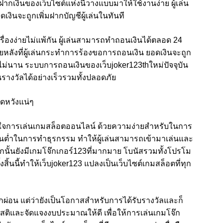
ากเงินของเว็บไซต์แห่งนี้วางแบบมาให้ใช้งานง่าย ผู้เล่น
งินจะถูกเพิ่มฝากบัญชีผู้เล่นในทันที
ื่องง่ายไม่แพ้กัน ผู้เล่นสามารถทำถอนเงินได้ตลอด 24
ยหลังที่ผู้เล่นกระทำการร้องขอการถอนเงิน ยอดเงินจะถูก
ม่นาน ระบบการถอนเงินของเว็บjoker123thใหม่ปัจจุบัน
นรางวัลได้อย่างเร็วรวมทั้งปลอดภัย
ิดหวังแน่ๆ
ชอบใจการเล่นเกมสล็อตออนไลน์ ด้วยความง่ายสำหรับในการ
ั้นต่ำในการทำธุรกรรม ทำให้ผู้เล่นสามารถเข้ามาเล่นและ
กนั้นยังมีเกมโจ๊กเกอร์123ที่มากมาย โบนัสรวมทั้งโปรโม
ทั้งสิ้นนี้ทำให้เว็บjoker123 แปลงเป็นเว็บไซต์เกมสล็อตที่ทุก
ักผ่อน แต่ว่ายังเป็นโอกาสสำหรับการได้รับรางวัลและก็
ีสติและจัดแจงงบประมาณให้ดี เพื่อให้การเล่นเกมโจ๊ก