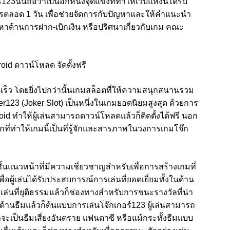
นั้นถือว่าเป็นอีกหนึ่งจุดแข็งที่ทำให้เว็บแห่งนี้ได้รับ
ตลอด 1 วัน เพื่อช่วยจัดการกับปัญหาและให้คำแนะนำ
ญหาด้านการฝาก-เบิกเงิน หรือปริศนาเกี่ยวกับเกม คณะ
oid ดาวน์โหลด จัดตั้งฟรี
ร็ว โดยยิ่งไปกว่านั้นเกมสล็อตที่ให้ความสนุกสนานรวม
r123 (Joker Slot) เป็นหนึ่งในเกมยอดนิยมสูงสุด ด้วยการ
oid ทำให้ผู้เล่นสามารถดาวน์โหลดแล้วก็ติดตั้งได้ฟรี นอก
ที่ทำให้เกมนี้เป็นที่รู้จักและสารภาพในวงการเกมโจ๊ก
ชั้นแนวหน้าที่มีความเชี่ยวชาญสำหรับเพื่อการสร้างเกมที่
อผู้เล่นได้รับประสบการณ์การเล่นที่ยอดเยี่ยมทั้งในด้าน
ล่นที่ยุติธรรมแล้วก็ช่องทางสำหรับการชนะรางวัลที่น่า
นธีมแล้วก็ต้นแบบการเล่นโจ๊กเกอร์123 ผู้เล่นสามารถ
าจะเป็นธีมเสี่ยงอันตราย แฟนตาซี หรือแม้กระทั้งธีมแบบ