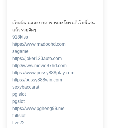
เว็บสล็อตและบาคาร่าของโครตดีเว็บนี้เล่น
แล้วรวยจัดๆ
918kiss
https://www.madoohd.com
sagame
https://joker123auto.com
http://www.movie87hd.com
https://www.pussy888play.com
https://pussy888win.com
sexybaccarat
pg slot
pgslot
https://www.pgheng99.me
fullslot
live22