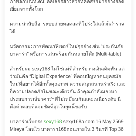
ภาพลักษณ์ที่เด่น: ดีลเลอร์สาวสวยที่คัดสรรมาอย่างยอด
เยี่ยมจากทั้งโลก
ความน่านับถือ: ระบบถ่ายทอดสดที่โปร่งใสแล้วก็สำรวจ
ได้
นวัตกรรม: การพัฒนาฟีเจอร์ใหม่ๆอย่างเช่น “ประกันภัย
บาคาร่า” หรือการเล่นพร้อมกันหลายโต๊ะ (Multi-table)
สำหรับผม sexy168 ไม่ใช่แค่ที่สำหรับวางเงินเดิมพัน แต่
ว่ามันคือ “Digital Experience” ที่ตอบปัญหาคนยุคสมัย
ใหม่ที่อยากได้อีกทั้งคุณภาพ ความสนุกสนานร่าเริง และ
ก็ความปลอดภัยในขณะเดียวกัน ถ้าคุณกำลังมองหา
ประสบการณ์บาคาร่าที่ไม่เหมือนกันและเหนือระดับ นี่
คือคำตอบที่แจ่มชัดที่สุดในยุคนี้ขอรับ
บาคาร่าเว็บตรง
sexy168
sexy168a.com 16 May 2569
Mireya โอนไว บาคาร่า168ถอนภายใน 3 วินาที Top 36