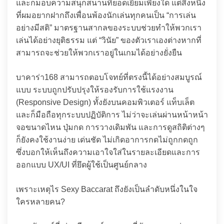
และก็มอบความสนุกสนานที่ยอดเยี่ยมเพียงใด แต่สิ่งหนึ่ง
ที่ผมอยากฝากถึงเพื่อนพ้องนักเล่นทุกคนเป็น “การเล่น
อย่างมีสติ” มาตรฐานสากลของระบบช่วยทำให้พวกเรา
เล่นได้อย่างยุติธรรม แต่ “วินัย” ของตัวเราเองต่างหากที่
สามารถจะช่วยให้พวกเราอยู่ในเกมได้อย่างยั่งยืน
บาคาร่า168 สามารถตอบโจทย์ที่ตรงนี้ได้อย่างสมบูรณ์
แบบ ระบบถูกปรับปรุงให้รองรับการใช้แรงงาน
(Responsive Design) ทั้งยังบนคอมพิวเตอร์ แท็บเล็ต
และก็มือถือทุกระบบปฏิบัติการ ไม่ว่าจะเล่นผ่านหน้าหน้า
จอขนาดไหน ปุ่มกด การวางเดิมพัน และการดูสถิติต่างๆ
ก็ยังคงใช้งานง่าย เด่นชัด ไม่เกิดอาการกดไม่ถูกกดถูก
ซึ่งบอกให้เห็นถึงความเอาใจใส่ในรายละเอียดและการ
ออกแบบ UX/UI ที่ยึดผู้ใช้เป็นศูนย์กลาง
เพราะเหตุไร Sexy Baccarat ถึงยังเป็นลำดับหนึ่งในใจ
ใครหลายคน?