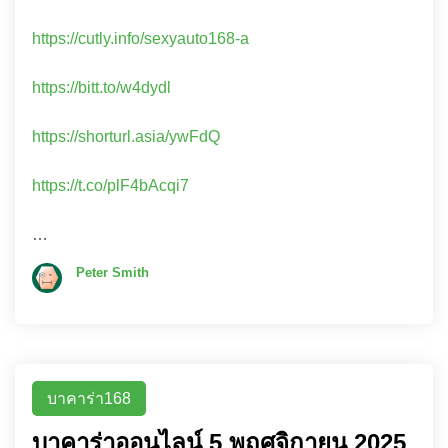
https://cutly.info/sexyauto168-a
https://bitt.to/w4dydl
https://shorturl.asia/ywFdQ
https://t.co/plF4bAcqi7
…
Peter Smith
บาคาร่า168
บาคาร่าออนไลน์ 5 พฤศจิกายน 2025