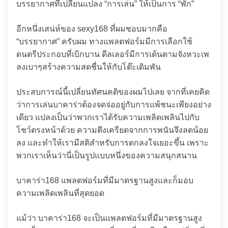
บรรยากาศที่เปลี่ยนแปลง “การเล่น” ให้เป็นการ “พัก”
อีกหนึ่งเสน่ห์ของ sexy168 ที่ผมชอบมากคือ
“บรรยากาศ” ครับผม ทางแพลตฟอร์มมีการเลือกใช้
ดนตรีประกอบที่เบิกบาน ดีลเลอร์มีการเต้นตามจังหวะเพ
ลงเบาๆสร้างความสดชื่นให้กับโต๊ะเดิมพัน
ประสบการณ์นี้เปลี่ยนทัศนคติของผมไปเลย จากที่เคยคิด
ว่าการเล่นบาคาร่าต้องจดจ่ออยู่กับการแพ้ชนะเพียงอย่าง
เดียว แปลงเป็นว่าพวกเราได้รับความเพลิดเพลินไปกับ
โชว์ตรงหน้าด้วย ความตึงเครียดจากการพนันจึงลดน้อย
ลง และทำให้เรามีสติสำหรับการตกลงใจเยอะขึ้น เพราะ
พวกเราเห็นว่านี่เป็นรูปแบบหนึ่งของความสนุกสนาน
บาคาร่า168 แพลตฟอร์มที่มีมาตรฐานสูงและก็มอบ
ความเพลิดเพลินที่สุดยอด
แม้ว่า บาคาร่า168 จะเป็นแพลตฟอร์มที่มีมาตรฐานสูง