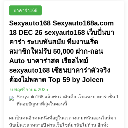
บาคาร่า168
Sexyauto168 Sexyauto168a.com
18 DEC 26 sexyauto168 เว็บปั่นบา
คาร่า ระบบทันสมัย ทีมงานเริ่ด
สมาชิกใหม่รับ 50,000 ฝาก-ถอน
Auto บาคาร่าสด เรียลไทม์
sexyauto168 เซียนบาคาร่าตัวจริง
ต้องไม่พลาด Top 59 by Joleen
6 พฤศจิกายน 2025
Sexyauto168 แล้วพบว่ามันคือ เว็บแทงบาคาร่าชั้น 1
ที่ตอบปัญหาที่สุดในตอนนี้
ผมเป็นคนอีกคนหนึ่งที่อยู่ในแวดวงเกมพนันออนไลน์มา
นับเป็นเวลาหลายปี ผ่านเว็บไซต์มานับไม่ถ้วน อีกทั้ง