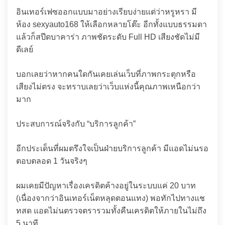
อินเทอร์เฟซออกแบบมาอย่างเรียบง่ายแต่ว่าหรูหรา มี
ห้อง sexyauto168 ให้เลือกหลายโต๊ะ อีกทั้งแบบธรรมดา
แล้วก็สปีดบาคาร่า ภาพชัดระดับ Full HD เสียงชัดไม่มี
ดีเลย์
บอกเลยว่าหากคนใดกันเคยเล่นเว็บที่ภาพกระตุกหรือ
เสียงไม่ตรง จะทราบเลยว่าเว็บแห่งนี้คุณภาพเหนือกว่า
มาก
ประสบการณ์จริงกับ “บริการลูกค้า”
อีกประเด็นที่ผมตรึงใจเป็นฝ่ายบริการลูกค้า มีแอดไม่นรอ
ตอบตลอด 1 วันจริงๆ
ผมเคยมีปัญหาเรื่องเครดิตค้างอยู่ในระบบแค่ 20 บาท
(เนื่องจากว่าอินเทอร์เน็ตหลุดตอนแทง) พอทักไปทางแช
ทสด แอดไม่นตรวจตรารวมทั้งคืนเครดิตให้ภายในไม่ถึง
5 นาที