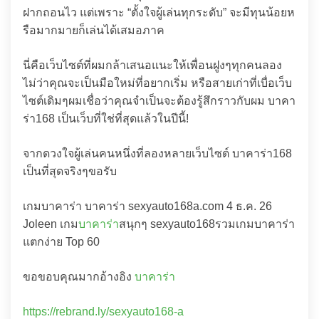
ฝากถอนไว แต่เพราะ “ตั้งใจผู้เล่นทุกระดับ” จะมีทุนน้อยห
รือมากมายก็เล่นได้เสมอภาค
นี่คือเว็บไซต์ที่ผมกล้าเสนอแนะให้เพื่อนฝูงๆทุกคนลอง
ไม่ว่าคุณจะเป็นมือใหม่ที่อยากเริ่ม หรือสายเก่าที่เบื่อเว็บ
ไซต์เดิมๆผมเชื่อว่าคุณจำเป็นจะต้องรู้สึกราวกับผม บาคา
ร่า168 เป็นเว็บที่ใช่ที่สุดแล้วในปีนี้!
จากดวงใจผู้เล่นคนหนึ่งที่ลองหลายเว็บไซต์ บาคาร่า168
เป็นที่สุดจริงๆขอรับ
เกมบาคาร่า บาคาร่า sexyauto168a.com 4 ธ.ค. 26
Joleen เกม
บาคาร่า
สนุกๆ sexyauto168รวมเกมบาคาร่า
แตกง่าย Top 60
ขอขอบคุณมากอ้างอิง
บาคาร่า
https://rebrand.ly/sexyauto168-a