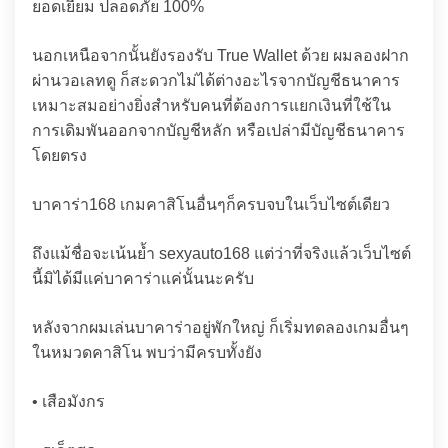
ยอดเยี่ยม ปลอดภัย 100%
นอกเหนือจากนั้นยังรองรับ True Wallet ด้วย ผมลองฝาก
ผ่านวอเลทดู ก็สะดวกไม่ได้ต่างอะไรจากบัญชีธนาคาร
เหมาะสมอย่างยิ่งสำหรับคนที่ต้องการแยกเงินที่ใช้ใน
การเดิมพันออกจากบัญชีหลัก หรือเปล่ามีบัญชีธนาคาร
โดยตรง
บาคาร่า168 เกมคาสิโนอื่นๆก็ครบจบในเว็บไซต์เดียว
ถึงแม้ชื่อจะเน้นย้ำ sexyauto168 แต่ว่าที่จริงแล้วเว็บไซต์
นี้มิได้มีแค่บาคาร่าแค่นั้นนะครับ
หลังจากผมเล่นบาคาร่าอยู่พักใหญ่ ก็เริ่มทดลองเกมอื่นๆ
ในหมวดคาสิโน พบว่ามีครบทั้งยัง
• เสือมังกร