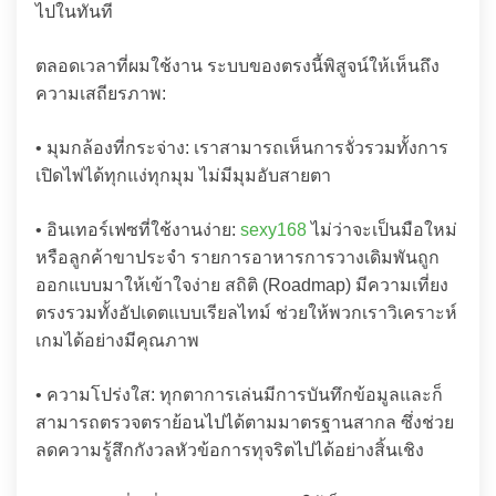
ไปในทันที
ตลอดเวลาที่ผมใช้งาน ระบบของตรงนี้พิสูจน์ให้เห็นถึง
ความเสถียรภาพ:
• มุมกล้องที่กระจ่าง: เราสามารถเห็นการจั่วรวมทั้งการ
เปิดไพ่ได้ทุกแง่ทุกมุม ไม่มีมุมอับสายตา
• อินเทอร์เฟซที่ใช้งานง่าย:
sexy168
ไม่ว่าจะเป็นมือใหม่
หรือลูกค้าขาประจำ รายการอาหารการวางเดิมพันถูก
ออกแบบมาให้เข้าใจง่าย สถิติ (Roadmap) มีความเที่ยง
ตรงรวมทั้งอัปเดตแบบเรียลไทม์ ช่วยให้พวกเราวิเคราะห์
เกมได้อย่างมีคุณภาพ
• ความโปร่งใส: ทุกตาการเล่นมีการบันทึกข้อมูลและก็
สามารถตรวจตราย้อนไปได้ตามมาตรฐานสากล ซึ่งช่วย
ลดความรู้สึกกังวลหัวข้อการทุจริตไปได้อย่างสิ้นเชิง