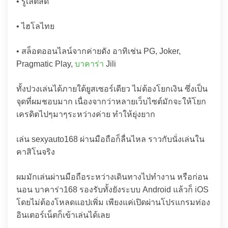
• รูเล็ตสด
• ไฮโลไทย
• สล็อตออนไลน์จากค่ายดัง อาทิเช่น PG, Joker,
Pragmatic Play,
บาคาร่า
Jili
ทั้งปวงเล่นได้ภายใต้ยูสเซอร์เดียว ไม่ต้องโยกเงิน ซึ่งเป็น
จุดที่ผมชอบมาก เนื่องจากว่าหลายเว็บไซต์มักจะให้โยก
เครดิตไปๆมาๆระหว่างค่าย ทำให้ยุ่งยาก
เล่น sexyauto168 ผ่านมือถือก็ลื่นไหล ราวกับนั่งเล่นใน
คาสิโนจริง
ผมมักเล่นผ่านมือถือระหว่างเดินทางไปทำงาน หรือก่อน
นอน บาคาร่า168 รองรับทั้งยังระบบ Android แล้วก็ iOS
โดยไม่ต้องโหลดแอปเพิ่ม เพียงแค่เปิดผ่านโปรแกรมท่อง
อินเตอร์เน็ตก็เข้าเล่นได้เลย