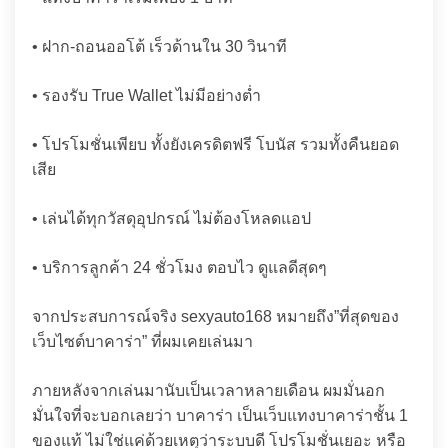
• ฝาก-ถอนออโต้ เร็วด้านใน 30 วินาที
• รองรับ True Wallet ไม่มีอย่างต่ำ
• โปรโมชั่นเพียบ ทั้งยังเครดิตฟรี โบนัส รวมทั้งคืนยอด
เสีย
• เล่นได้ทุกวัสดุอุปกรณ์ ไม่ต้องโหลดแอป
• บริการลูกค้า 24 ชั่วโมง ตอบไว ดูแลดีสุดๆ
จากประสบการณ์จริง sexyauto168 หมายถึง”ที่สุดของ
เว็บไซต์บาคาร่า” ที่ผมเคยเล่นมา
ภายหลังจากเล่นมานับเป็นเวลาหลายเดือน ผมมั่นอก
มั่นใจที่จะบอกเลยว่า บาคาร่า เป็นเว็บแทงบาคาร่าชั้น 1
ของแท้ ไม่ใช่แค่ด้วยเหตุว่าระบบดี โปรโมชั่นเยอะ หรือ