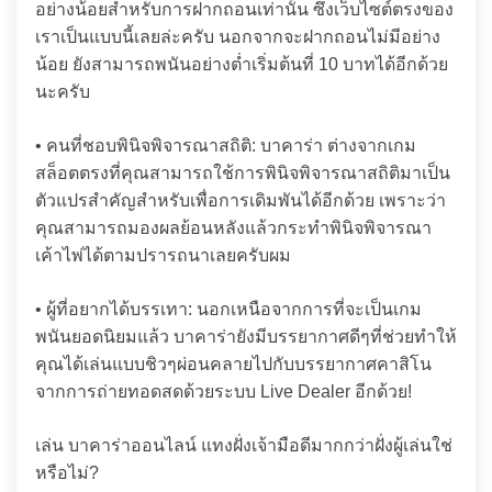
อย่างน้อยสำหรับการฝากถอนเท่านั้น ซึ่งเว็บไซต์ตรงของ
เราเป็นแบบนี้เลยล่ะครับ นอกจากจะฝากถอนไม่มีอย่าง
น้อย ยังสามารถพนันอย่างต่ำเริ่มต้นที่ 10 บาทได้อีกด้วย
นะครับ
• คนที่ชอบพินิจพิจารณาสถิติ: บาคาร่า ต่างจากเกม
สล็อตตรงที่คุณสามารถใช้การพินิจพิจารณาสถิติมาเป็น
ตัวแปรสำคัญสำหรับเพื่อการเดิมพันได้อีกด้วย เพราะว่า
คุณสามารถมองผลย้อนหลังแล้วกระทำพินิจพิจารณา
เค้าไพ่ได้ตามปรารถนาเลยครับผม
• ผู้ที่อยากได้บรรเทา: นอกเหนือจากการที่จะเป็นเกม
พนันยอดนิยมแล้ว บาคาร่ายังมีบรรยากาศดีๆที่ช่วยทำให้
คุณได้เล่นแบบชิวๆผ่อนคลายไปกับบรรยากาศคาสิโน
จากการถ่ายทอดสดด้วยระบบ Live Dealer อีกด้วย!
เล่น บาคาร่าออนไลน์ แทงฝั่งเจ้ามือดีมากกว่าฝั่งผู้เล่นใช่
หรือไม่?