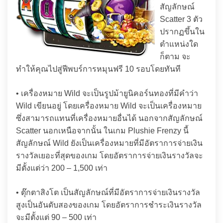
สัญลักษณ์
Scatter 3 ตัว
ปรากฏขึ้นใน
ตำแหน่งใด
ก็ตาม จะ
ทำให้คุณไปสู่ฟีพบร์การหมุนฟรี 10 รอบโดยทันที
• เครื่องหมาย Wild จะเป็นรูปม้ายูนิคอร์นทองที่มีคำว่า
Wild เขียนอยู่ โดยเครื่องหมาย Wild จะเป็นเครื่องหมาย
ซึ่งสามารถแทนที่เครื่องหมายอื่นได้ นอกจากสัญลักษณ์
Scatter นอกเหนือจากนั้น ในเกม Plushie Frenzy นี้
สัญลักษณ์ Wild ยังเป็นเครื่องหมายที่มีอัตราการจ่ายเงิน
รางวัลเยอะที่สุดของเกม โดยอัตราการจ่ายเงินรางวัลจะ
มีตั้งแต่ว่า 200 – 1,500 เท่า
• ตุ๊กตาสิงโต เป็นสัญลักษณ์ที่มีอัตราการจ่ายเงินรางวัล
สูงเป็นอันดับสองของเกม โดยอัตราการชำระเงินรางวัล
จะมีตั้งแต่ 90 – 500 เท่า