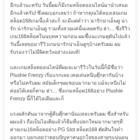
อีกแล้วนะครับ วันนี้ผมก็มีเกมสล็อตออนไลน์มานำเสนอ
อีกแล้วครับ! ซึ่งผมบอกเลยว่า ถ้าหากคุณได้ลองเล่นเกม
สล็อต168เกมนี้แล้วล่ะก็ จะมีแต่คำว่า น่ารักน่าเอ็นดู น่า
รัก น่ารักน่าเอ็นดู รวมทั้งสวยแค่นั้นเลยครับ ฮ่า… ซึ่งรีวิว
เกม168สล็อตในนบทความก่อน ผมชี้แนะเกมดุดันไปแล้ว
วันนี้เลยขอมารีวิวเกมน่ารักน่าเอ็นดูๆบ้างครับผม ผม
รับรองว่าไม่มีผิดหวังอย่างแน่แท้!
และเกมสล็อตออนไลน์ที่ผมจะมารีวิวในวันนี้ก็มีชื่อว่า
Plushie Frenzy เริ่มแรกเลย เคยเล่นหนีบตุ๊กตากันบ้าง
หรือไม่ครับผม สมัยเด็กๆผมชอบมากมาย แม้จะหนีบไม่
ค่อยได้เลยก็ตาม ฮ่า… ซึ่งเกมสล็อต168อย่าง Plushie
Frenzy นี้ก็ได้ไอเดียและก็
แรงผลักดันมาจากตู้คีบตุ๊กตานั่นแหละครับผม ซึ่งสำหรับ
ผมแล้ว ถือเป็นไอเดียแล้วก็ธีมที่แปลกใหม่มากมายๆที่
ค่ายเกม16สล็อตอย่าง PG Slot สล็อต168 ตัดสินใจทำ
ออกมา บอกเลยว่าตอบปัญหาคนถูกใจของสวยๆแน่นอน