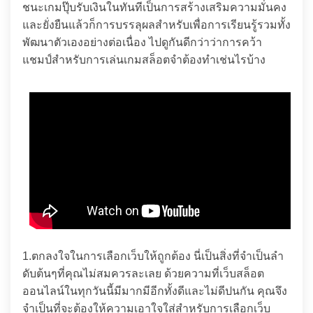
ชนะเกมปุ๊บรับเงินในทันทีเป็นการสร้างเสริมความมั่นคง
และยั่งยืนแล้วก็การบรรลุผลสำหรับเพื่อการเรียนรู้รวมทั้ง
พัฒนาตัวเองอย่างต่อเนื่อง ไปดูกันดีกว่าว่าการคว้า
แชมป์สำหรับการเล่นเกมสล็อตจำต้องทำเช่นไรบ้าง
1.ตกลงใจในการเลือกเว็บให้ถูกต้อง นี่เป็นสิ่งที่จำเป็นลำ
ดับต้นๆที่คุณไม่สมควรละเลย ด้วยความที่เว็บสล็อต
ออนไลน์ในทุกวันนี้มีมากมีอีกทั้งดีและไม่ดีปนกัน คุณจึง
จำเป็นที่จะต้องให้ความเอาใจใส่สำหรับการเลือกเว็บ