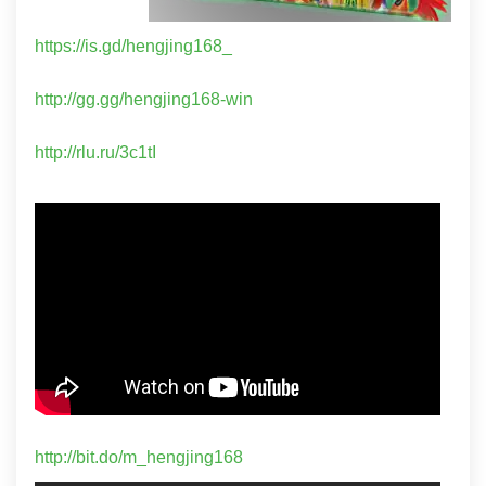
https://is.gd/hengjing168_
http://gg.gg/hengjing168-win
http://rlu.ru/3c1tI
http://bit.do/m_hengjing168