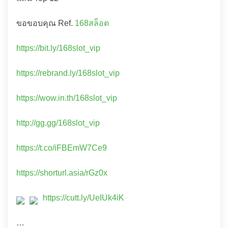
ขอขอบคุณ Ref.
168สล็อต
https://bit.ly/168slot_vip
https://rebrand.ly/168slot_vip
https://wow.in.th/168slot_vip
http://gg.gg/168slot_vip
https://t.co/iFBEmW7Ce9
https://shorturl.asia/rGz0x
https://cutt.ly/UeIUk4iK
…