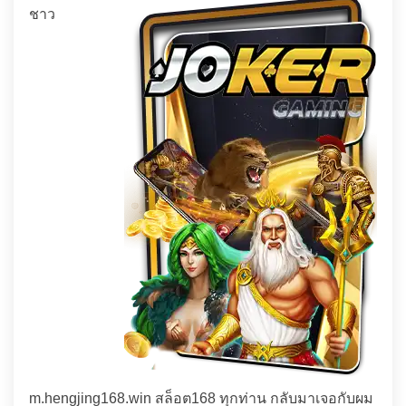
ชาว
m.hengjing168.win สล็อต168 ทุกท่าน กลับมาเจอกับผม