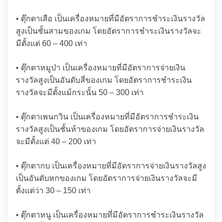
• ตุ๊กตาเสือ เป็นเครื่องหมายที่มีอัตราการชำระเงินรางวัล
สูงเป็นชั้นสามของเกม โดยอัตราการชำระเงินรางวัลจะ
มีตั้งแต่ 60 – 400 เท่า
• ตุ๊กตาหมูป่า เป็นเครื่องหมายที่มีอัตราการจ่ายเงิน
รางวัลสูงเป็นอันดับสี่ของเกม โดยอัตราการชำระเงิน
รางวัลจะมีตั้งแม้กระนั้น 50 – 300 เท่า
• ตุ๊กตาเพนกวิน เป็นเครื่องหมายที่มีอัตราการชำระเงิน
รางวัลสูงเป็นชั้นห้าของเกม โดยอัตราการจ่ายเงินรางวัล
จะมีตั้งแต่ 40 – 200 เท่า
• ตุ๊กตากบ เป็นเครื่องหมายที่มีอัตราการจ่ายเงินรางวัลสูง
เป็นอันดับหกของเกม โดยอัตราการจ่ายเงินรางวัลจะมี
ตั้งแต่ว่า 30 – 150 เท่า
• ตุ๊กตาหนู เป็นเครื่องหมายที่มีอัตราการชำระเงินรางวัล