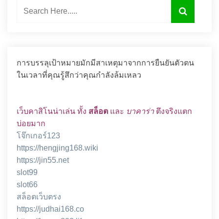
การบรรลุเป้าหมายมักมีสาเหตุมาจากการยืนยันตัวตน
ในเวลาที่คุณรู้สึกว่าคุณกำลังล้มเหลว
เว็บคาสิโนน่าเล่น ทั้ง
สล็อต
และ
บาคาร่า
ตึงจริงแตก
บ่อยมาก
โจ๊กเกอร์123
https://hengjing168.wiki
https://jin55.net
slot99
slot66
สล็อตเว็บตรง
https://judhai168.co