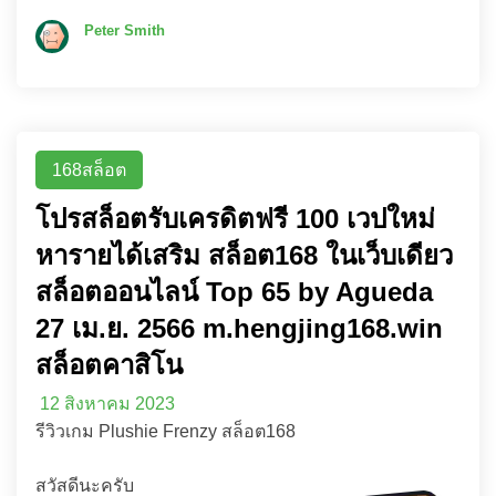
Peter Smith
168สล็อต
โปรสล็อตรับเครดิตฟรี 100 เวปใหม่
หารายได้เสริม สล็อต168 ในเว็บเดียว
สล็อตออนไลน์ Top 65 by Agueda
27 เม.ย. 2566 m.hengjing168.win
สล็อตคาสิโน
12 สิงหาคม 2023
รีวิวเกม Plushie Frenzy สล็อต168
สวัสดีนะครับ