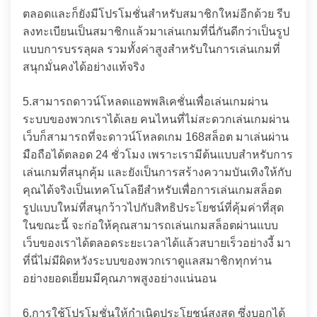
ตลอดและก็ยังมีโปรโมชั่นสำหรับสมาชิกใหม่อีกด้วย รีบ
ลงทะเบียนเป็นสมาชิกแล้วมาเล่นเกมที่นี่กันดีกว่าเป็นรูป
แบบการบรรลุผล รวมทั้งค่าสูงสำหรับในการเล่นเกมที่
สนุกมั่นคงได้อย่างแท้จริง
5.สามารถดาวน์โหลดแอพพลิเคชั่นเพื่อเล่นเกมผ่าน
ระบบของพวกเราได้เลย คนไหนที่ไม่สะดวกเล่นเกมผ่าน
เว็บก็สามารถที่จะดาวน์โหลดเกม 168สล็อต มาเล่นผ่าน
มือถือได้ตลอด 24 ชั่วโมง เพราะเรามีต้นแบบสำหรับการ
เล่นเกมที่สนุกคุ้ม และยังเป็นการสร้างความบันเทิงให้กับ
คุณได้จริงเป็นเทคโนโลยีสำหรับเพื่อการเล่นเกมสล็อต
รูปแบบใหม่ที่สนุกว้าวไปกับสิทธิประโยชน์ที่คุ้มค่าที่สุด
ในขณะนี้ จะก่อให้คุณสามารถเล่นเกมสล็อตผ่านแบบ
เว็บของเราได้ตลอดระยะเวลาได้แล้วสบายเร็วอย่างงี้ มา
ที่นี่ไม่มีผิดหวังระบบของพวกเราดูแลสมาชิกทุกท่าน
อย่างยอดเยี่ยมมีคุณภาพสูงอย่างแน่นอน
6.การใช้โปรโมชั่นให้กำเนิดประโยชน์สูงสุด ซึ่งบอกได้