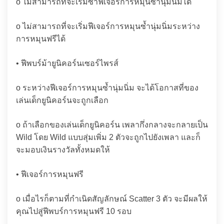
o ไม่สามารถที่จะเริ่มซ้ำฟีเจอร์การหมุนซ้ำนุ่มนิ่มได้
o ไม่สามารถที่จะเริ่มฟีเจอร์การหมุนซ้ำนุ่มนิ่มระหว่าง
การหมุนฟรีได้
• ฟีพบร์ม้ายูนิคอร์นเซอร์ไพรส์
o ระหว่างฟีเจอร์การหมุนซ้ำนุ่มนิ่ม จะได้โอกาสที่ของ
เล่นเด็กยูนิคอร์นจะถูกเลือก
o ถ้าเลือกของเล่นเด็กยูนิคอร์น เพลากึ่งกลางจะกลายเป็น
Wild โดย Wild แบบสุ่มเพิ่ม 2 ตัวจะถูกไปยังเพลา และก็
จะมอบเงินรางวัลทั้งหมดให้
• ฟีเจอร์การหมุนฟรี
o เมื่อไรก็ตามที่กำเนิดสัญลักษณ์ Scatter 3 ตัว จะมีผลให้
คุณไปสู่ฟีพบร์การหมุนฟรี 10 รอบ