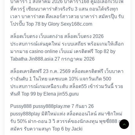
บาคาร่า 1 สิงหาคม 2026 บาคาร่า168 คู่มือเลือกเว็บไพ่
ที่ควรรู้ เซียนบาคาร่าตัวจริงรับ 3 แสน ถอนได้จริงทุก
เวลา บาคาร่าสด ดีลเลอร์สาวสวย บาคาร่า สมัครปุ๊บ รับ
โปรปั๊บ Top 78 by Glory Sexy168c.com
สล็อตเว็บตรง เว็บแตกง่าย สล็อตเว็บตรง 2026
ประสบการณ์เล่นยุคใหม่ ระบบเสถียร พร้อมเกมให้เลือก
มากมาย casino online เว็บแม่ เครดิตฟรี Top 82 by
Tabatha Jin888.asia 27 กรกฎาคม 2026
สล็อตเครดิตฟรี 23 ก.ค. 2569 สล็อตเครดิตฟรี เว็บบาคา
ร่าอันดับ 1 ในไทย แคชแบค 10% แจกวันเกิด 500
ประสบการณ์เกมเหนือระดับ สล็อต55 เข้าร่วมวันนี้ รวย
ทันที Top 99 by Elena jin55.guru
Pussy888 pussy888play.me 7 กันยา 26
pussy888play มิติใหม่แห่ง สล็อตออนไลน์ สมาชิกใหม่
รับ 50% ฝาก-ถอน 3 วิ สวรรค์ของนักลงทุน พุซซี่888 กด
สมัคร รับความสนุก Top 6 by Jacki