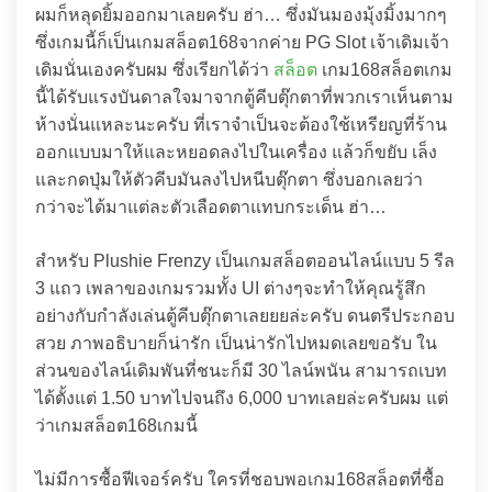
ผมก็หลุดยิ้มออกมาเลยครับ ฮ่า… ซึ่งมันมองมุ้งมิ้งมากๆ
ซึ่งเกมนี้ก็เป็นเกมสล็อต168จากค่าย PG Slot เจ้าเดิมเจ้า
เดิมนั่นเองครับผม ซึ่งเรียกได้ว่า
สล็อต
เกม168สล็อตเกม
นี้ได้รับแรงบันดาลใจมาจากตู้คีบตุ๊กตาที่พวกเราเห็นตาม
ห้างนั่นแหละนะครับ ที่เราจำเป็นจะต้องใช้เหรียญที่ร้าน
ออกแบบมาให้และหยอดลงไปในเครื่อง แล้วก็ขยับ เล็ง
และกดปุ่มให้ตัวคีบมันลงไปหนีบตุ๊กตา ซึ่งบอกเลยว่า
กว่าจะได้มาแต่ละตัวเลือดตาแทบกระเด็น ฮ่า…
สำหรับ Plushie Frenzy เป็นเกมสล็อตออนไลน์แบบ 5 รีล
3 แถว เพลาของเกมรวมทั้ง UI ต่างๆจะทำให้คุณรู้สึก
อย่างกับกำลังเล่นตู้คีบตุ๊กตาเลยยยล่ะครับ ดนตรีประกอบ
สวย ภาพอธิบายก็น่ารัก เป็นน่ารักไปหมดเลยขอรับ ใน
ส่วนของไลน์เดิมพันที่ชนะก็มี 30 ไลน์พนัน สามารถเบท
ได้ตั้งแต่ 1.50 บาทไปจนถึง 6,000 บาทเลยล่ะครับผม แต่
ว่าเกมสล็อต168เกมนี้
ไม่มีการซื้อฟีเจอร์ครับ ใครที่ชอบพอเกม168สล็อตที่ซื้อ