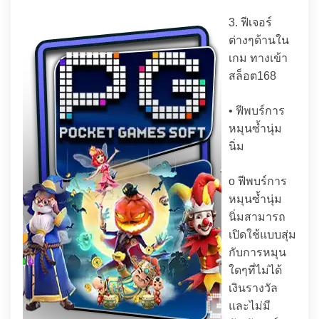
3. ฟีเจอร์
ต่างๆด้านใน
เกม ทางเข้า
สล็อต168
• ฟีพบร์การ
หมุนซ้ำนุ่ม
นิ่ม
o ฟีพบร์การ
หมุนซ้ำนุ่ม
นิ่มสามารถ
เปิดใช้แบบสุ่ม
กับการหมุน
ใดๆที่ไม่ได้
เงินรางวัล
และไม่มี