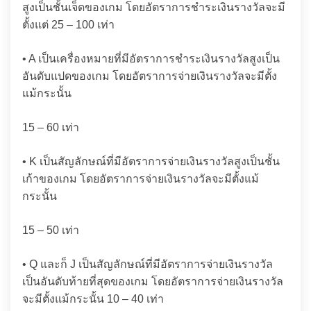
สูงเป็นชั้นเจ็ดของเกม โดยอัตราการชำระเงินรางวัลจะมี
ตั้งแต่ 25 – 100 เท่า
• A เป็นเครื่องหมายที่มีอัตราการชำระเงินรางวัลสูงเป็น
อันดับแปดของเกม โดยอัตราการจ่ายเงินรางวัลจะมีตั้ง
แม้กระนั้น
15 – 60 เท่า
• K เป็นสัญลักษณ์ที่มีอัตราการจ่ายเงินรางวัลสูงเป็นชั้น
เก้าของเกม โดยอัตราการจ่ายเงินรางวัลจะมีตั้งแม้
กระนั้น
15 – 50 เท่า
• Q และก็ J เป็นสัญลักษณ์ที่มีอัตราการจ่ายเงินรางวัล
เป็นอันดับท้ายที่สุดของเกม โดยอัตราการจ่ายเงินรางวัล
จะมีตั้งแม้กระนั้น 10 – 40 เท่า