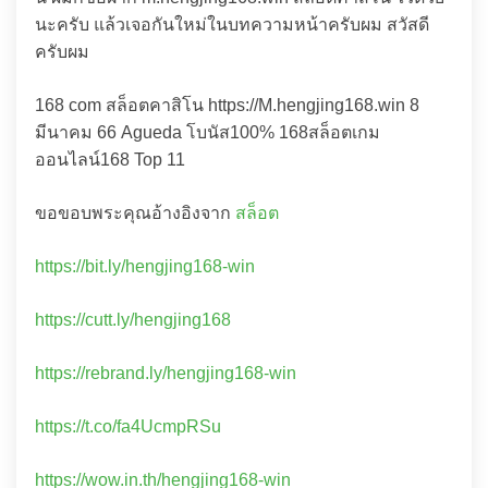
นะครับ แล้วเจอกันใหม่ในบทความหน้าครับผม สวัสดี
ครับผม
168 com สล็อตคาสิโน https://M.hengjing168.win 8
มีนาคม 66 Agueda โบนัส100% 168สล็อตเกม
ออนไลน์168 Top 11
ขอขอบพระคุณอ้างอิงจาก
สล็อต
https://bit.ly/hengjing168-win
https://cutt.ly/hengjing168
https://rebrand.ly/hengjing168-win
https://t.co/fa4UcmpRSu
https://wow.in.th/hengjing168-win