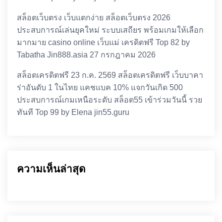
สล็อตเว็บตรง เว็บแตกง่าย สล็อตเว็บตรง 2026
ประสบการณ์เล่นยุคใหม่ ระบบเสถียร พร้อมเกมให้เลือก
มากมาย casino online เว็บแม่ เครดิตฟรี Top 82 by
Tabatha Jin888.asia 27 กรกฎาคม 2026
สล็อตเครดิตฟรี 23 ก.ค. 2569 สล็อตเครดิตฟรี เว็บบาคา
ร่าอันดับ 1 ในไทย แคชแบค 10% แจกวันเกิด 500
ประสบการณ์เกมเหนือระดับ สล็อต55 เข้าร่วมวันนี้ รวย
ทันที Top 99 by Elena jin55.guru
ความเห็นล่าสุด