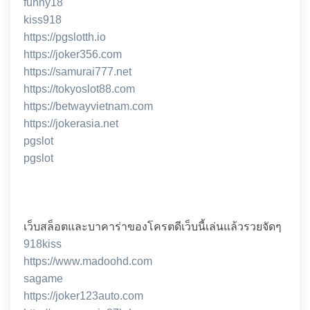
funny18
kiss918
https://pgslotth.io
https://joker356.com
https://samurai777.net
https://tokyoslot88.com
https://betwayvietnam.com
https://jokerasia.net
pgslot
pgslot
เว็บสล็อตและบาคาร่าของโครตดีเว็บนี้เล่นแล้วรวยจัดๆ
918kiss
https://www.madoohd.com
sagame
https://joker123auto.com