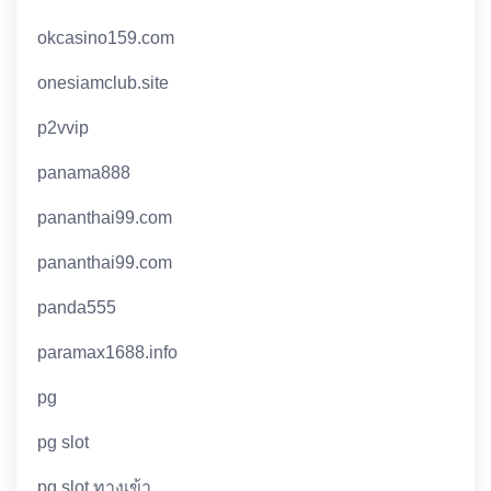
okcasino159.com
onesiamclub.site
p2vvip
panama888
pananthai99.com
pananthai99.com
panda555
paramax1688.info
pg
pg slot
pg slot ทางเข้า