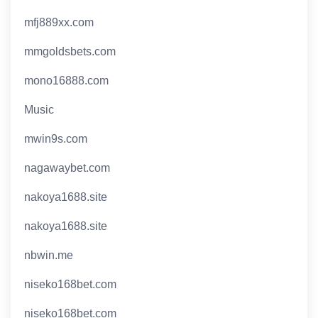
mfj889xx.com
mmgoldsbets.com
mono16888.com
Music
mwin9s.com
nagawaybet.com
nakoya1688.site
nakoya1688.site
nbwin.me
niseko168bet.com
niseko168bet.com