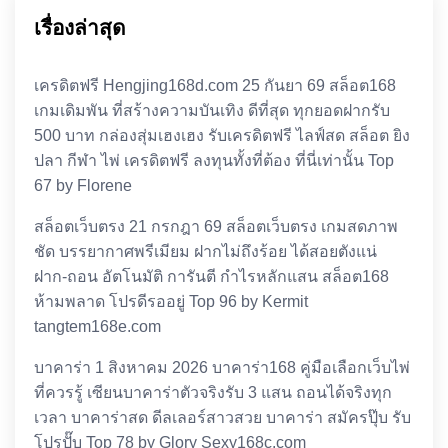
เรื่องล่าสุด
เครดิตฟรี Hengjing168d.com 25 กันยา 69 สล็อต168
เกมเดิมพัน ที่สร้างความบันเทิง ดีที่สุด ทุกยอดฝากรับ
500 บาท กล่องสุ่มเฮงเฮง รับเครดิตฟรี ไลฟ์สด สล็อต ยิง
ปลา กีฬา ไพ่ เครดิตฟรี ลงทุนทั้งที่ต้อง ที่นี่เท่านั้น Top
67 by Florene
สล็อตเว็บตรง 21 กรกฎา 69 สล็อตเว็บตรง เกมสดภาพ
ชัด บรรยากาศพรีเมียม ฝากไม่ถึงร้อย ได้สอยตังแน่
ฝาก-ถอน อัตโนมัติ การันตี กำไรหลักแสน สล็อต168
ห้ามพลาด โปรดีรออยู่ Top 96 by Kermit
tangtem168e.com
บาคาร่า 1 สิงหาคม 2026 บาคาร่า168 คู่มือเลือกเว็บไพ่
ที่ควรรู้ เซียนบาคาร่าตัวจริงรับ 3 แสน ถอนได้จริงทุก
เวลา บาคาร่าสด ดีลเลอร์สาวสวย บาคาร่า สมัครปุ๊บ รับ
โปรปั๊บ Top 78 by Glory Sexy168c.com