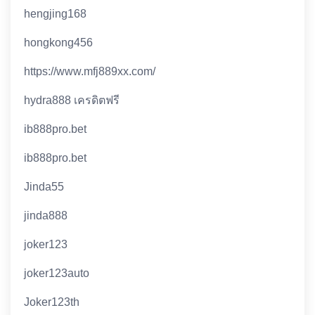
hengjing168
hongkong456
https://www.mfj889xx.com/
hydra888 เครดิตฟรี
ib888pro.bet
ib888pro.bet
Jinda55
jinda888
joker123
joker123auto
Joker123th