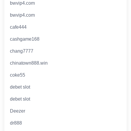
bwvip4.com
bwvip4.com
cafe444
cashgame168
chang7777
chinatown888.win
coke55
debet slot
debet slot
Deezer
dr888