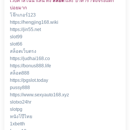
เว็บคาสิโนน่าเล่น ทั้ง
สล็อต
และ
บาคาร่า
ตึงจริงแตก
บ่อยมาก
โจ๊กเกอร์123
https://hengjing168.wiki
https://jin55.net
slot99
slot66
สล็อตเว็บตรง
https://judhai168.co
https://bonus888.life
สล็อต888
https://pgslot.today
pussy888
https://www.sexyauto168.xyz
slotxo24hr
slotpg
หนังโป๊ไทย
1xbetth