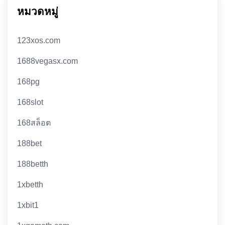
หมวดหมู่
123xos.com
1688vegasx.com
168pg
168slot
168สล็อต
188bet
188betth
1xbetth
1xbit1