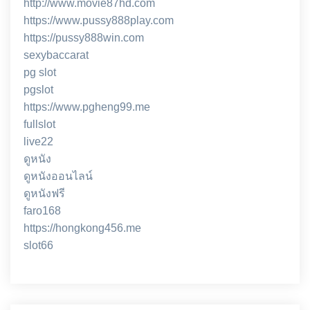
http://www.movie87hd.com
https://www.pussy888play.com
https://pussy888win.com
sexybaccarat
pg slot
pgslot
https://www.pgheng99.me
fullslot
live22
ดูหนัง
ดูหนังออนไลน์
ดูหนังฟรี
faro168
https://hongkong456.me
slot66