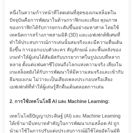
หนึ่งในความก้าวหน้าที่โดดเด่นที่สุดของเกมสล็อตใน
ปัจจุบันคือการพัฒนาในด้านกราฟิกและเสียง คุณภาพ
ของกราฟิกได้รับการยกระดับขึ้นอย่างมหาศาล โดยใช้
เทคนิคการสร้างภาพสามมิติ (3D) และเอฟเฟกต์พิเศษที่
ทำให้ประสบการณ์การเล่นนั้นสมจริงและมีความตื่นเต้น
ยิ่งขึ้น การออกแบบตัวละคร สัญลักษณ์ และพื้นหลังของ
เกมทำให้ผู้เล่นได้สัมผัสกับบรรยากาศในรูปแบบที่หลาก
หลาย ตั้งแต่แฟนตาซีไปจนถึงโลกแห่งความจริง เสียงใน
เกมสล็อตยังได้รับการพัฒนาให้มีความสมจริงและเข้ากับ
ธีมของเกม ไม่ว่าจะเป็นเสียงเพลงประกอบหรือเสียง
เอฟเฟกต์ที่ทำให้ผู้เล่นรู้สึกตื่นเต้นตลอดการเล่น
2. การใช้เทคโนโลยี AI และ Machine Learning:
เทคโนโลยีปัญญาประดิษฐ์ (AI) และ Machine Learning
ได้เข้ามามีบทบาทสำคัญในการพัฒนาเกมสล็อต AI ถูก
นำมาใช้ในการปรับแต่งประสบการณ์ผู้ใช้โดยอัตโนมัติ