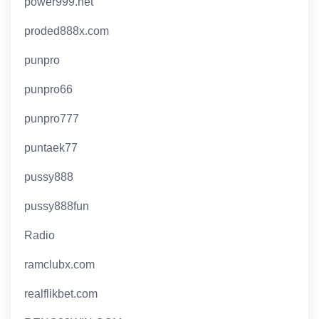
power999.net
proded888x.com
punpro
punpro66
punpro777
puntaek77
pussy888
pussy888fun
Radio
ramclubx.com
realflikbet.com