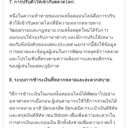
7. การปรับตัวให้เข้ากับตลาดโลก:
หนึ่งในความท้าทายของเกมสล็อตออนไลน์คือการปรับ
ตัวให้เข้ากับตลาดโลกที่มีความหลากหลายทาง
วัฒนธรรมและกฎหมาย เกมสล็อตยุคใหม่ได้รับการ
ออกแบบให้รองรับภาษาต่างๆ และมีการปรับให้เหมาะ
สมกับข้อบังคับของแต่ละประเทศ นอกจากนี้ยังใช้ข้อมูล
การตลาดและข้อมูลผู้เล่นในการพัฒนากลยุทธ์การตลาด
และโปรโมชั่นที่ตรงตามความต้องการและพฤติกรรม
ของผู้เล่นในแต่ละภูมิภาค
8. ระบบการชำระเงินที่หลากหลายและสะดวกสบาย:
วิธีการชำระเงินในเกมสล็อตออนไลน์ได้พัฒนาไปอย่าง
มหาศาลจากเมื่อก่อน ผู้เล่นสามารถใช้วิธีการจ่ายเงินได้
หลากหลาย อาทิ บัตรเครดิต บัตรเดบิต กระเป๋าเงินดิจิทัล
และสกุลเงินดิจิทัล เช่น Bitcoin เพื่อเพิ่มความสะดวกใน
การฝากเงินและถอนเงิน อีกทั้งยังช่วยเพิ่มความรวดเร็ว